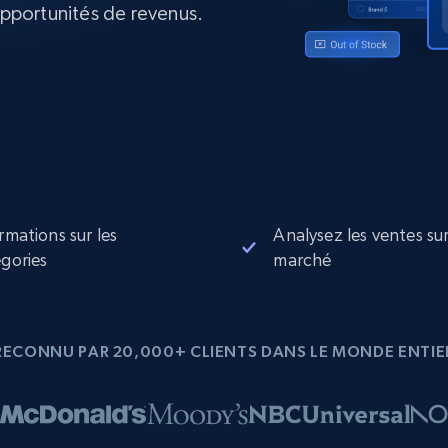
pportunités de revenus.
collected
Commence à
Proxys de
à
partir de
datacenter
$0.9/IP
B
à
Proxys de ISP
nant
Plus de 700 000 proxys résidentiels
statiques entièrement conformes
e
rmations sur les
Analysez les ventes sur
gories
marché
RECONNU PAR 20,000+ CLIENTS DANS LE MONDE ENTIE