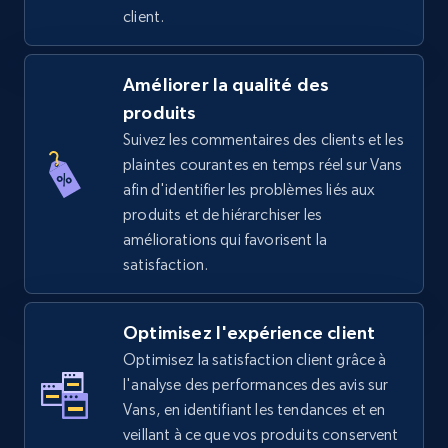
client.
TikTok Shop - Collect TikTok shop products
Améliorer la qualité des
by keywords search
produits
URL, Title, Available, Description, Currency, Initial
Suivez les commentaires des clients et les
price, Final price, Discount percent, and more.
plaintes courantes en temps réel sur Vans
afin d'identifier les problèmes liés aux
produits et de hiérarchiser les
5.4K+
667+
Commencer
améliorations qui favorisent la
satisfaction.
TikTok Shop - discover records by shop url
Optimisez l'expérience client
URL, Title, Available, Description, Currency, Initial
Optimisez la satisfaction client grâce à
price, Final price, Discount percent, and more.
l'analyse des performances des avis sur
Vans, en identifiant les tendances et en
5.4K+
667+
Commencer
veillant à ce que vos produits conservent