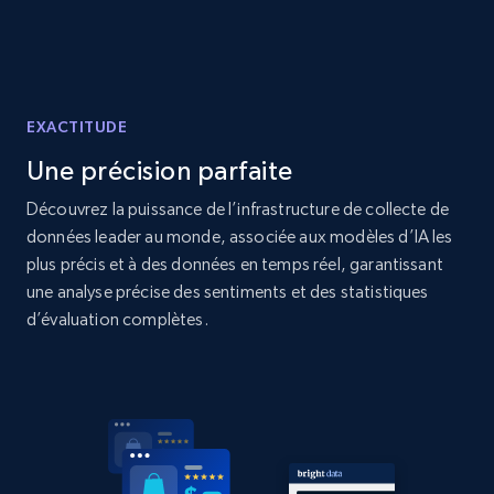
Home Depot US - Discover products by
specified URL
EXACTITUDE
URL, Domain, Country code, Model number,
Sku, Product id, Product name, Manufacturer,
Une précision parfaite
and more.
Découvrez la puissance de l’infrastructure de collecte de
données leader au monde, associée aux modèles d’IA les
2.1K+
353+
Commencer
plus précis et à des données en temps réel, garantissant
une analyse précise des sentiments et des statistiques
d’évaluation complètes.
Home Depot US - Discover products by
specified UPC
URL, Domain, Country code, Model number,
Sku, Product id, Product name, Manufacturer,
and more.