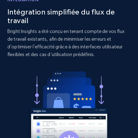
Reviews count shop, Reviews count item, Initial
price, and more.
Intégration simplifiée du flux de
travail
1.9K+
322+
Commencer
Bright Insights a été conçu en tenant compte de vos flux
de travail existants, afin de minimiser les erreurs et
d’optimiser l’efficacité grâce à des interfaces utilisateur
flexibles et des cas d’utilisation prédéfinis.
Amazon products search
Asin, URL, Name, Sponsored, Initial price, Final
price, Currency, Sold, and more.
1.6K+
181+
Commencer
Target
URL, Product id, Title, Product description,
Rating, Reviews count, Initial price, Discount,