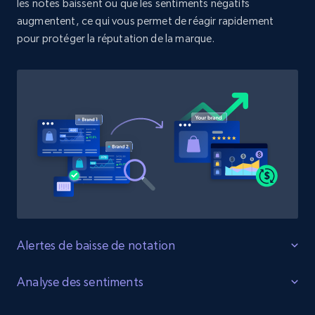
les notes baissent ou que les sentiments négatifs
URL, Product id, Title, Product description,
Rating, Reviews count, Initial price, Discount,
augmentent, ce qui vous permet de réagir rapidement
and more.
pour protéger la réputation de la marque.
1.3K+
175+
Commencer
Target - Discover products by specified
UPC
URL, Product id, Title, Product description,
Rating, Reviews count, Initial price, Discount,
and more.
Alertes de baisse de notation
1.3K+
175+
Commencer
Protégez les évaluations des produits
Analyse des sentiments
Surveillez les changements de notation des produits sur