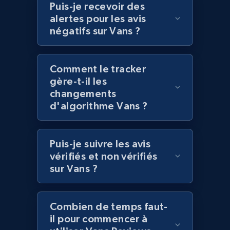
Puis-je recevoir des
URL, Domain, Marketplace pn, Sku, Other pn,
alertes pour les avis
Model number, Gtin ean pn, Product name, and
négatifs sur Vans ?
more.
991+
162+
Commencer
Comment le tracker
gère-t-il les
changements
d'algorithme Vans ?
Lowes.com - Gather data on products using
specified keywords
Puis-je suivre les avis
URL, Domain, Marketplace pn, Sku, Other pn,
Model number, Gtin ean pn, Product name, and
vérifiés et non vérifiés
more.
sur Vans ?
991+
162+
Commencer
Combien de temps faut-
il pour commencer à