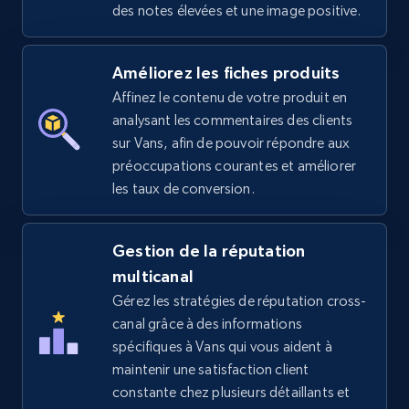
des notes élevées et une image positive.
Amazon sellers info
Améliorez les fiches produits
Seller id, URL, Seller name, Description, Detailed
Affinez le contenu de votre produit en
info, Stars, Feedbacks, Return policy, and more.
analysant les commentaires des clients
sur Vans, afin de pouvoir répondre aux
2.5K+
378+
Commencer
préoccupations courantes et améliorer
les taux de conversion.
eBay
Gestion de la réputation
multicanal
URL, Product id, Title, Seller name, Seller rating,
Seller reviews, Breadcrumbs, Root category, and
Gérez les stratégies de réputation cross-
more.
canal grâce à des informations
spécifiques à Vans qui vous aident à
2.5K+
maintenir une satisfaction client
359+
Commencer
constante chez plusieurs détaillants et