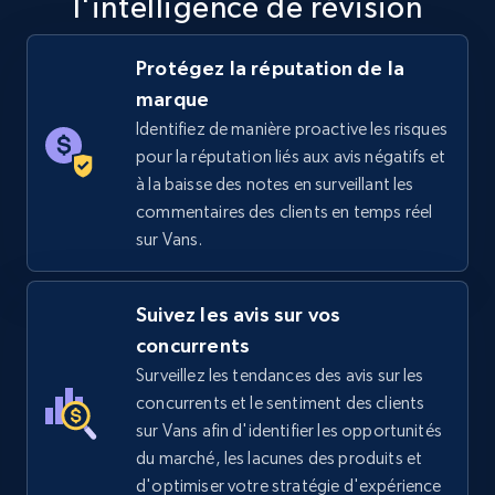
l'intelligence de révision
5.6K+
875+
Commencer
Protégez la réputation de la
marque
Identifiez de manière proactive les risques
TikTok Shop
pour la réputation liés aux avis négatifs et
URL, Title, Available, Description, Currency, Initial
à la baisse des notes en surveillant les
price, Final price, Discount percent, and more.
commentaires des clients en temps réel
sur Vans.
5.4K+
667+
Commencer
Suivez les avis sur vos
concurrents
TikTok Shop - category
Surveillez les tendances des avis sur les
URL, Title, Available, Description, Currency, Initial
concurrents et le sentiment des clients
price, Final price, Discount percent, and more.
sur Vans afin d'identifier les opportunités
du marché, les lacunes des produits et
5.4K+
667+
Commencer
d'optimiser votre stratégie d'expérience