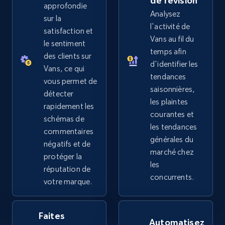
de révision
approfondie
Analysez
sur la
l'activité de
satisfaction et
Vans au fil du
eBay - Collect records by category
le sentiment
temps afin
des clients sur
URL, Product id, Title, Seller name, Seller rating,
d'identifier les
Seller reviews, Breadcrumbs, Root category, and
Vans, ce qui
tendances
more.
vous permet de
saisonnières,
détecter
les plaintes
rapidement les
2.5K+
359+
Commencer
courantes et
schémas de
les tendances
commentaires
générales du
négatifs et de
marché chez
Google Shopping
protéger la
les
réputation de
URL, Product id, Title, Product description,
concurrents.
votre marque.
Rating, Reviews count, Images, Variations, and
more.
Faites
Automatisez
2.4K+
199+
Commencer