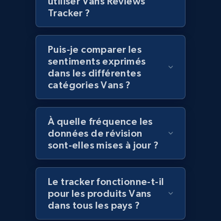
utiliser Vans Reviews
Tracker ?
Lowes.com - Collect records by category
URL, Domain, Marketplace pn, Sku, Other pn,
Model number, Gtin ean pn, Product name, and
Puis-je comparer les
more.
sentiments exprimés
dans les différentes
991+
162+
Commencer
catégories Vans ?
À quelle fréquence les
Lazada - Products
données de révision
URL, Title, Rating, Reviews, Initial price, Final
sont-elles mises à jour ?
price, Currency, Stock, and more.
988+
160+
Commencer
Le tracker fonctionne-t-il
pour les produits Vans
dans tous les pays ?