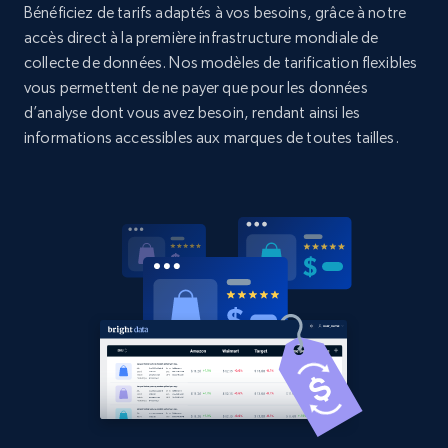
Bénéficiez de tarifs adaptés à vos besoins, grâce à notre
Home Depot US
accès direct à la première infrastructure mondiale de
collecte de données. Nos modèles de tarification flexibles
URL, Domain, Country code, Model number,
vous permettent de ne payer que pour les données
Sku, Product id, Product name, Manufacturer,
and more.
d’analyse dont vous avez besoin, rendant ainsi les
informations accessibles aux marques de toutes tailles.
2.1K+
353+
Commencer
Home Depot US - Gather data on products
using specified keywords
URL, Domain, Country code, Model number,
Sku, Product id, Product name, Manufacturer,
and more.
2.1K+
353+
Commencer