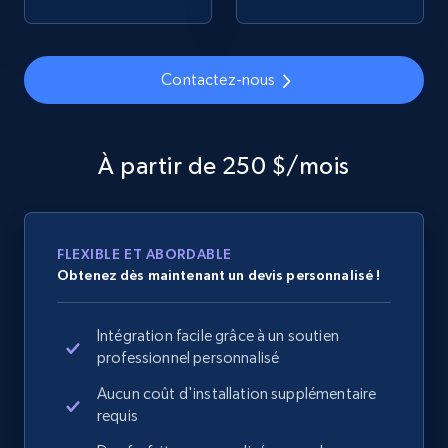
2.1K+
375+
Commencer
Contactez-nous
Amazon products global dataset - Collects
products by specific category URL
À partir de 250 $/mois
Title, Seller name, Brand, Description, Initial
price, Currency, Availability, Reviews count, and
more.
FLEXIBLE ET ABORDABLE
Obtenez dès maintenant un devis personnalisé !
2.1K+
375+
Commencer
Intégration facile grâce à un soutien
professionnel personnalisé
Amazon products global dataset -
Aucun coût d'installation supplémentaire
Collecting products by keyword search
requis
Title, Seller name, Brand, Description, Initial