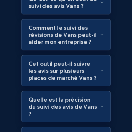
Best Buy products
suivi des avis Vans ?
URL, Product id, Title, Images, Final price,
Currency, Discount, Initial price, and more.
Comment le suivi des
révisions de Vans peut-il
1.1K+
149+
Commencer
aider mon entreprise ?
Cet outil peut-il suivre
Best Buy products - Collect data on
les avis sur plusieurs
products using specified keywords
places de marché Vans ?
URL, Product id, Title, Images, Final price,
Currency, Discount, Initial price, and more.
Quelle est la précision
1.1K+
149+
Commencer
du suivi des avis de Vans
?
Lowes.com