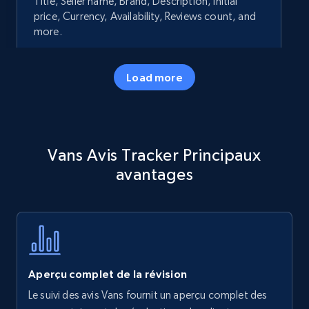
Title, Seller name, Brand, Description, Initial
price, Currency, Availability, Reviews count, and
more.
35.2K+
5.7K+
Commencer
Load more
Amazon products - Collects products by
Vans Avis Tracker Principaux
specific keywords
avantages
Title, Seller name, Brand, Description, Initial
price, Currency, Availability, Reviews count, and
more.
35.2K+
5.7K+
Commencer
Aperçu complet de la révision
Le suivi des avis Vans fournit un aperçu complet des