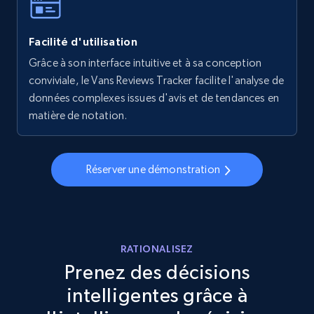
Facilité d'utilisation
Walmart - products - Collects products by
specific keywords
Grâce à son interface intuitive et à sa conception
conviviale, le Vans Reviews Tracker facilite l'analyse de
URL, Final price, Sku, Currency, Gtin,
données complexes issues d'avis et de tendances en
Specifications, Image urls, Top reviews, and
more.
matière de notation.
5.6K+
875+
Commencer
Réserver une démonstration
Walmart - products - Discover products by
using sku numbers
RATIONALISEZ
URL, Final price, Sku, Currency, Gtin,
Prenez des décisions
Specifications, Image urls, Top reviews, and
intelligentes grâce à
more.