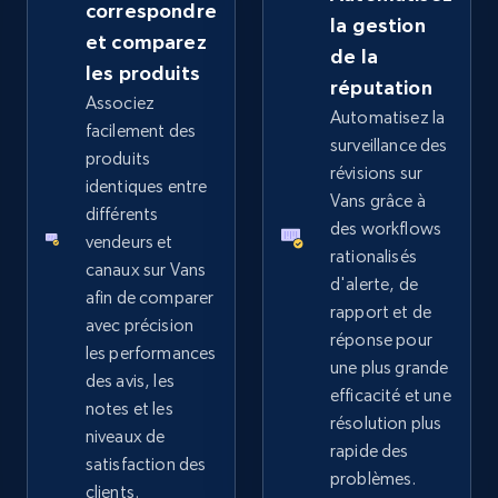
correspondre
la gestion
et comparez
de la
les produits
réputation
Google Shopping - collects products from
Associez
Automatisez la
web using keywords
facilement des
surveillance des
produits
URL, Product id, Title, Product description,
révisions sur
Rating, Reviews count, Images, Variations, and
identiques entre
Vans grâce à
more.
différents
des workflows
vendeurs et
rationalisés
canaux sur Vans
2.4K+
199+
Commencer
d'alerte, de
afin de comparer
rapport et de
avec précision
réponse pour
les performances
une plus grande
Amazon products global dataset
des avis, les
efficacité et une
notes et les
Title, Seller name, Brand, Description, Initial
résolution plus
niveaux de
price, Currency, Availability, Reviews count, and
rapide des
more.
satisfaction des
problèmes.
clients.