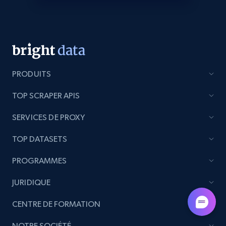
Lazada - Products - Discover products by
keyword
URL, Title, Rating, Reviews, Initial price, Final
price, Currency, Stock, and more.
PRODUITS
988+
160+
Commencer
TOP SCRAPER APIS
SERVICES DE PROXY
Lazada - Products - Discover products by
category URL or brand URL
TOP DATASETS
URL, Title, Rating, Reviews, Initial price, Final
PROGRAMMES
price, Currency, Stock, and more.
JURIDIQUE
988+
160+
Commencer
CENTRE DE FORMATION
NOTRE SOCIÉTÉ