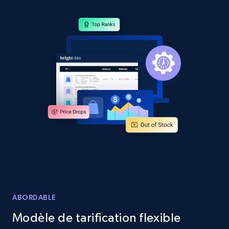
Amazon products by seller URL
Title, Seller name, Brand, Description, Initial
price, Currency, Availability, Reviews count, and
more.
2.1K+
375+
Commencer
Amazon products global dataset - Collect
products from Brands URLs
Title, Seller name, Brand, Description, Initial
price, Currency, Availability, Reviews count, and
more.
ABORDABLE
2.1K+
375+
Commencer
Modèle de tarification flexible