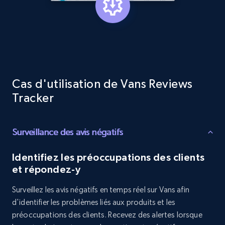
and more.
1.3K+
175+
Commencer
Cas d'utilisation de Vans Reviews
Target - Gather data on products using
Tracker
specified keywords
URL, Product id, Title, Product description,
Rating, Reviews count, Initial price, Discount,
Surveillance des avis négatifs
and more.
Identifiez les préoccupations des clients
1.3K+
175+
Commencer
et répondez-y
Surveillez les avis négatifs en temps réel sur Vans afin
d'identifier les problèmes liés aux produits et les
Target - Discover products by category url
préoccupations des clients. Recevez des alertes lorsque