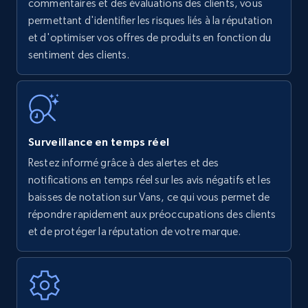
Amazon products - find products by using
commentaires et des évaluations des clients, vous
upc numbers
permettant d'identifier les risques liés à la réputation
et d'optimiser vos offres de produits en fonction du
Title, Seller name, Brand, Description, Initial
sentiment des clients.
price, Currency, Availability, Reviews count, and
more.
35.2K+
5.7K+
Commencer
Surveillance en temps réel
Restez informé grâce à des alertes et des
Amazon Reviews
notifications en temps réel sur les avis négatifs et les
URL, Product name, Product rating, Product
baisses de notation sur Vans, ce qui vous permet de
rating object, Product rating max, Rating,
répondre rapidement aux préoccupations des clients
Author name, Asin, and more.
et de protéger la réputation de votre marque.
7.4K+
870+
Commencer