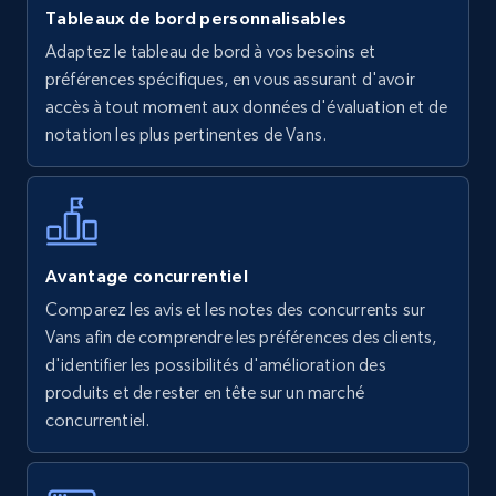
Tableaux de bord personnalisables
Walmart - products
Adaptez le tableau de bord à vos besoins et
URL, Final price, Sku, Currency, Gtin,
préférences spécifiques, en vous assurant d'avoir
Specifications, Image urls, Top reviews, and
accès à tout moment aux données d'évaluation et de
more.
notation les plus pertinentes de Vans.
5.6K+
875+
Commencer
Avantage concurrentiel
Walmart - products - Find new products by
Comparez les avis et les notes des concurrents sur
using specific category URL
Vans afin de comprendre les préférences des clients,
URL, Final price, Sku, Currency, Gtin,
d'identifier les possibilités d'amélioration des
Specifications, Image urls, Top reviews, and
produits et de rester en tête sur un marché
more.
concurrentiel.
5.6K+
875+
Commencer