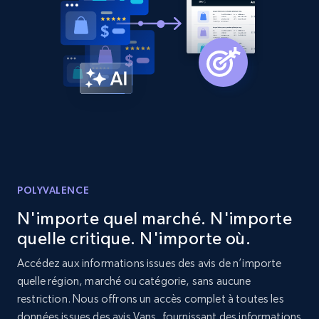
2.1K+
353+
Commencer
Home Depot US - Discovery products by
specific category URL
URL, Domain, Country code, Model number,
Sku, Product id, Product name, Manufacturer,
and more.
POLYVALENCE
2.1K+
353+
Commencer
N'importe quel marché. N'importe
quelle critique. N'importe où.
Accédez aux informations issues des avis de n’importe
Etsy
quelle région, marché ou catégorie, sans aucune
URL, Product id, Listing inventory id, Title, Rating,
restriction. Nous offrons un accès complet à toutes les
Reviews count shop, Reviews count item, Initial
données issues des avis Vans, fournissant des informations