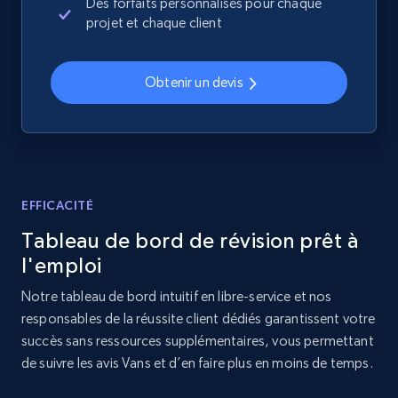
price, Currency, Availability, Reviews count, and
Des forfaits personnalisés pour chaque
more.
projet et chaque client
2.1K+
375+
Commencer
Obtenir un devis
Amazon products global dataset - Collects
products by best sellers category URL
EFFICACITÉ
Title, Seller name, Brand, Description, Initial
price, Currency, Availability, Reviews count, and
Tableau de bord de révision prêt à
more.
l'emploi
2.1K+
375+
Commencer
Notre tableau de bord intuitif en libre-service et nos
responsables de la réussite client dédiés garantissent votre
succès sans ressources supplémentaires, vous permettant
de suivre les avis Vans et d’en faire plus en moins de temps.
Amazon products global dataset - Collect