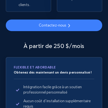
clients.
2.1K+
375+
Commencer
Contactez-nous
Amazon products global dataset - Collects
products by specific category URL
Title, Seller name, Brand, Description, Initial
À partir de 250 $/mois
price, Currency, Availability, Reviews count, and
more.
2.1K+
375+
Commencer
FLEXIBLE ET ABORDABLE
Obtenez dès maintenant un devis personnalisé !
Intégration facile grâce à un soutien
Amazon products global dataset -
professionnel personnalisé
Collecting products by keyword search
Aucun coût d'installation supplémentaire
Title, Seller name, Brand, Description, Initial
requis