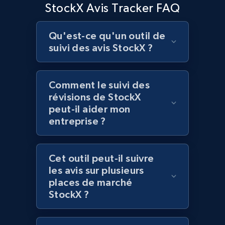
Best Buy products
StockX Avis Tracker FAQ
URL, Product id, Title, Images, Final price,
Currency, Discount, Initial price, and more.
Qu'est-ce qu'un outil de
suivi des avis StockX ?
1.1K+
149+
Commencer
Comment le suivi des
révisions de StockX
Best Buy products - Collect data on
peut-il aider mon
entreprise ?
products using specified keywords
URL, Product id, Title, Images, Final price,
Currency, Discount, Initial price, and more.
Cet outil peut-il suivre
les avis sur plusieurs
1.1K+
149+
Commencer
places de marché
StockX ?
Lowes.com