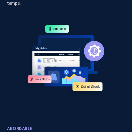
Amazon products by seller URL
temps.
Title, Seller name, Brand, Description, Initial
price, Currency, Availability, Reviews count, and
more.
2.1K+
375+
Commencer
Amazon products global dataset - Collect
products from Brands URLs
Title, Seller name, Brand, Description, Initial
price, Currency, Availability, Reviews count, and
more.
2.1K+
375+
Commencer
ABORDABLE