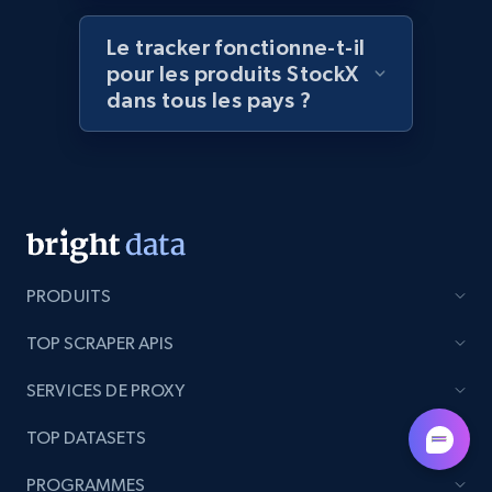
Lazada - Products - Discover products by
keyword
Le tracker fonctionne-t-il
pour les produits StockX
URL, Title, Rating, Reviews, Initial price, Final
dans tous les pays ?
price, Currency, Stock, and more.
988+
160+
Commencer
Lazada - Products - Discover products by
category URL or brand URL
PRODUITS
URL, Title, Rating, Reviews, Initial price, Final
TOP SCRAPER APIS
price, Currency, Stock, and more.
SERVICES DE PROXY
988+
160+
Commencer
TOP DATASETS
PROGRAMMES