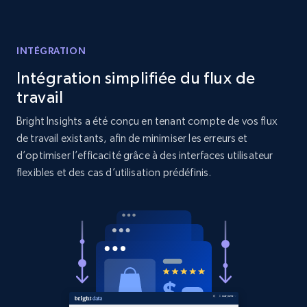
Reviews count shop, Reviews count item, Initial
price, and more.
INTÉGRATION
1.9K+
322+
Commencer
Intégration simplifiée du flux de
travail
Bright Insights a été conçu en tenant compte de vos flux
Amazon products search
de travail existants, afin de minimiser les erreurs et
Asin, URL, Name, Sponsored, Initial price, Final
d’optimiser l’efficacité grâce à des interfaces utilisateur
price, Currency, Sold, and more.
flexibles et des cas d’utilisation prédéfinis.
1.6K+
181+
Commencer
Target
URL, Product id, Title, Product description,
Rating, Reviews count, Initial price, Discount,