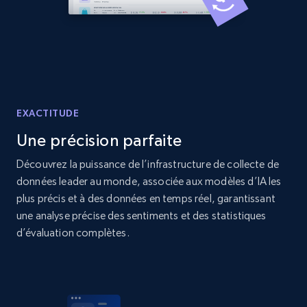
Home Depot US - Discover products by
specified URL
URL, Domain, Country code, Model number,
Sku, Product id, Product name, Manufacturer,
EXACTITUDE
and more.
Une précision parfaite
2.1K+
353+
Commencer
Découvrez la puissance de l’infrastructure de collecte de
données leader au monde, associée aux modèles d’IA les
plus précis et à des données en temps réel, garantissant
une analyse précise des sentiments et des statistiques
Home Depot US - Discover products by
d’évaluation complètes.
specified UPC
URL, Domain, Country code, Model number,
Sku, Product id, Product name, Manufacturer,
and more.