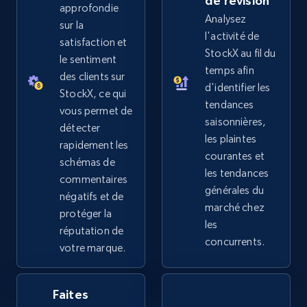
de révision
approfondie
Analysez
sur la
l'activité de
satisfaction et
StockX au fil du
eBay - Collect records by category
le sentiment
temps afin
des clients sur
URL, Product id, Title, Seller name, Seller rating,
d'identifier les
Seller reviews, Breadcrumbs, Root category, and
StockX, ce qui
tendances
more.
vous permet de
saisonnières,
détecter
les plaintes
rapidement les
2.5K+
359+
Commencer
courantes et
schémas de
les tendances
commentaires
générales du
négatifs et de
marché chez
Google Shopping
protéger la
les
réputation de
URL, Product id, Title, Product description,
concurrents.
votre marque.
Rating, Reviews count, Images, Variations, and
more.
Faites
2.4K+
199+
Commencer