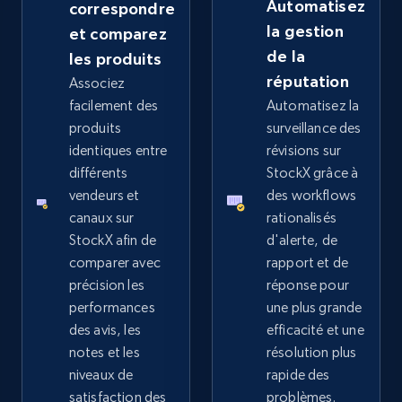
Automatisez
correspondre
la gestion
et comparez
de la
les produits
Google Shopping - collects products from
réputation
Associez
web using keywords
facilement des
Automatisez la
produits
surveillance des
URL, Product id, Title, Product description,
Rating, Reviews count, Images, Variations, and
identiques entre
révisions sur
more.
différents
StockX grâce à
vendeurs et
des workflows
canaux sur
rationalisés
2.4K+
199+
Commencer
StockX afin de
d'alerte, de
comparer avec
rapport et de
précision les
réponse pour
Amazon products global dataset
performances
une plus grande
des avis, les
efficacité et une
Title, Seller name, Brand, Description, Initial
notes et les
résolution plus
price, Currency, Availability, Reviews count, and
more.
niveaux de
rapide des
satisfaction des
problèmes.