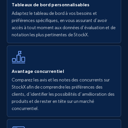
Tableaux de bord personnalisables
Walmart - products
Adaptez le tableau de bord à vos besoins et
URL, Final price, Sku, Currency, Gtin,
préférences spécifiques, en vous assurant d'avoir
Specifications, Image urls, Top reviews, and
accès à tout moment aux données d'évaluation et de
more.
notation les plus pertinentes de StockX.
5.6K+
875+
Commencer
Avantage concurrentiel
Walmart - products - Find new products by
Comparez les avis et les notes des concurrents sur
using specific category URL
StockX afin de comprendre les préférences des
URL, Final price, Sku, Currency, Gtin,
clients, d'identifier les possibilités d'amélioration des
Specifications, Image urls, Top reviews, and
produits et de rester en tête sur un marché
more.
concurrentiel.
5.6K+
875+
Commencer