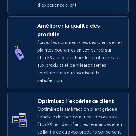
d'expérience client.
TikTok Shop - Collect TikTok shop products
Améliorer la qualité des
by keywords search
produits
URL, Title, Available, Description, Currency, Initial
Suivez les commentaires des clients et les
price, Final price, Discount percent, and more.
plaintes courantes en temps réel sur
StockX afin d'identifier les problèmes liés
aux produits et de hiérarchiser les
5.4K+
667+
Commencer
améliorations qui favorisent la
satisfaction.
TikTok Shop - discover records by shop url
Optimisez l'expérience client
URL, Title, Available, Description, Currency, Initial
Optimisez la satisfaction client grâce à
price, Final price, Discount percent, and more.
l'analyse des performances des avis sur
StockX, en identifiant les tendances et en
5.4K+
667+
Commencer
veillant à ce que vos produits conservent