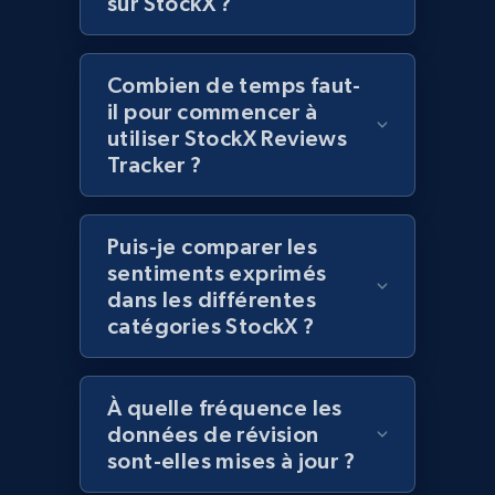
sur StockX ?
Lowes.com - Collect records by category
URL, Domain, Marketplace pn, Sku, Other pn,
Combien de temps faut-
Model number, Gtin ean pn, Product name, and
il pour commencer à
more.
utiliser StockX Reviews
Tracker ?
991+
162+
Commencer
Puis-je comparer les
sentiments exprimés
Lazada - Products
dans les différentes
URL, Title, Rating, Reviews, Initial price, Final
catégories StockX ?
price, Currency, Stock, and more.
988+
160+
Commencer
À quelle fréquence les
données de révision
sont-elles mises à jour ?