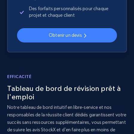
price, Currency, Availability, Reviews count, and
more.
Des forfaits personnalisés pour chaque
projet et chaque client
2.1K+
375+
Commencer
Obtenir un devis
Amazon products global dataset - Collects
products by best sellers category URL
Title, Seller name, Brand, Description, Initial
price, Currency, Availability, Reviews count, and
EFFICACITÉ
more.
Tableau de bord de révision prêt à
l'emploi
2.1K+
375+
Commencer
Notre tableau de bord intuitif en libre-service et nos
responsables de la réussite client dédiés garantissent votre
succès sans ressources supplémentaires, vous permettant
Amazon products global dataset - Collect
de suivre les avis StockX et d’en faire plus en moins de