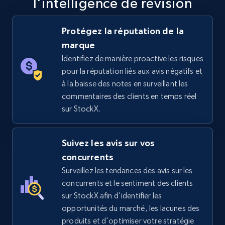
l'intelligence de révision
5.6K+
875+
Commencer
Protégez la réputation de la
marque
Identifiez de manière proactive les risques
TikTok Shop
pour la réputation liés aux avis négatifs et
URL, Title, Available, Description, Currency, Initial
à la baisse des notes en surveillant les
price, Final price, Discount percent, and more.
commentaires des clients en temps réel
sur StockX.
5.4K+
667+
Commencer
Suivez les avis sur vos
concurrents
TikTok Shop - category
Surveillez les tendances des avis sur les
URL, Title, Available, Description, Currency, Initial
concurrents et le sentiment des clients
price, Final price, Discount percent, and more.
sur StockX afin d'identifier les
opportunités du marché, les lacunes des
5.4K+
667+
Commencer
produits et d'optimiser votre stratégie