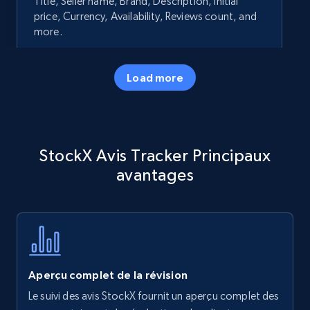
Title, Seller name, Brand, Description, Initial
price, Currency, Availability, Reviews count, and
more.
35.2K+
5.7K+
Commencer
Load more
Amazon products - Collects products by
StockX Avis Tracker Principaux
specific keywords
avantages
Title, Seller name, Brand, Description, Initial
price, Currency, Availability, Reviews count, and
more.
35.2K+
5.7K+
Commencer
Aperçu complet de la révision
Le suivi des avis StockX fournit un aperçu complet des