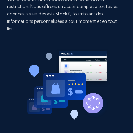
price, and more.
restriction. Nous offrons un accès complet à toutes les
données issues des avis StockX, fournissant des
1.9K+
322+
Commencer
informations personnalisées à tout moment et en tout
lieu.
Etsy - Collect data on products using
specified keywords
URL, Product id, Listing inventory id, Title, Rating,
Reviews count shop, Reviews count item, Initial
price, and more.
1.9K+
322+
Commencer
Etsy - Collects data from shop's URL
URL, Product id, Listing inventory id, Title, Rating,