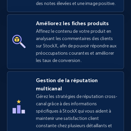
des notes élevées et une image positive.
Amazon sellers info
Améliorez les fiches produits
Seller id, URL, Seller name, Description, Detailed
Affinez le contenu de votre produit en
info, Stars, Feedbacks, Return policy, and more.
analysant les commentaires des clients
sur StockX, afin de pouvoir répondre aux
2.5K+
378+
Commencer
préoccupations courantes et améliorer
les taux de conversion.
eBay
Gestion de la réputation
multicanal
URL, Product id, Title, Seller name, Seller rating,
Seller reviews, Breadcrumbs, Root category, and
Gérez les stratégies de réputation cross-
more.
canal grâce à des informations
spécifiques à StockX qui vous aident à
2.5K+
maintenir une satisfaction client
359+
Commencer
constante chez plusieurs détaillants et