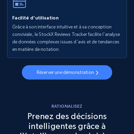
Facilité d'utilisation
Walmart - products - Collects products by
specific keywords
Grâce à son interface intuitive et à sa conception
conviviale, le StockX Reviews Tracker facilite l'analyse
URL, Final price, Sku, Currency, Gtin,
de données complexes issues d'avis et de tendances
Specifications, Image urls, Top reviews, and
more.
en matière de notation.
5.6K+
875+
Commencer
Réserver une démonstration
Walmart - products - Discover products by
using sku numbers
RATIONALISEZ
URL, Final price, Sku, Currency, Gtin,
Prenez des décisions
Specifications, Image urls, Top reviews, and
intelligentes grâce à
more.