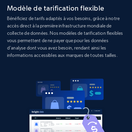
Modèle de tarification flexible
Home Depot US
Bénéficiez de tarifs adaptés à vos besoins, grâce à notre
URL, Domain, Country code, Model number,
accès direct à la première infrastructure mondiale de
Sku, Product id, Product name, Manufacturer,
and more.
collecte de données. Nos modèles de tarification flexibles
vous permettent de ne payer que pour les données
d’analyse dont vous avez besoin, rendant ainsi les
2.1K+
353+
Commencer
informations accessibles aux marques de toutes tailles.
Home Depot US - Gather data on products
using specified keywords
URL, Domain, Country code, Model number,
Sku, Product id, Product name, Manufacturer,
and more.
2.1K+
353+
Commencer