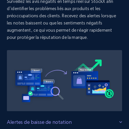
Surveillez les avis négatifs en temps réel sur StockX afin
URL, Product id, Title, Product description,
Rating, Reviews count, Initial price, Discount,
d'identifier les problèmes liés aux produits et les
and more.
préoccupations des clients. Recevez des alertes lorsque
les notes baissent ou que les sentiments négatifs
augmentent, ce qui vous permet de réagir rapidement
1.3K+
175+
Commencer
pour protéger la réputation de la marque.
Target - Discover products by specified
UPC
URL, Product id, Title, Product description,
Rating, Reviews count, Initial price, Discount,
and more.
1.3K+
175+
Commencer
Alertes de baisse de notation