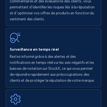
Amazon products - find products by using
commentaires et des évaluations des clients, vous
upc numbers
permettant d'identifier les risques liés à la réputation
et d'optimiser vos offres de produits en fonction du
Title, Seller name, Brand, Description, Initial
sentiment des clients.
price, Currency, Availability, Reviews count, and
more.
35.2K+
5.7K+
Commencer
Surveillance en temps réel
Restez informé grâce à des alertes et des
Amazon Reviews
notifications en temps réel sur les avis négatifs et les
URL, Product name, Product rating, Product
baisses de notation sur StockX, ce qui vous permet
rating object, Product rating max, Rating,
de répondre rapidement aux préoccupations des
Author name, Asin, and more.
clients et de protéger la réputation de votre marque.
7.4K+
870+
Commencer