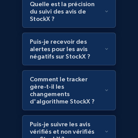
Quelle est la précision
URL, Domain, Marketplace pn, Sku, Other pn,
du suivi des avis de
Model number, Gtin ean pn, Product name, and
StockX ?
more.
991+
162+
Commencer
Puis-je recevoir des
alertes pour les avis
négatifs sur StockX ?
Lowes.com - Gather data on products using
specified keywords
Comment le tracker
gère-t-il les
URL, Domain, Marketplace pn, Sku, Other pn,
Model number, Gtin ean pn, Product name, and
changements
more.
d'algorithme StockX ?
991+
162+
Commencer
Puis-je suivre les avis
vérifiés et non vérifiés