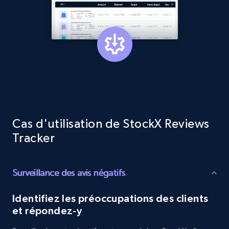
and more.
1.3K+
175+
Commencer
Target - Gather data on products using
specified keywords
URL, Product id, Title, Product description,
Cas d'utilisation de StockX Reviews
Rating, Reviews count, Initial price, Discount,
Tracker
and more.
1.3K+
175+
Commencer
Surveillance des avis négatifs
Identifiez les préoccupations des clients
et répondez-y
Target - Discover products by category url