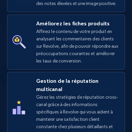
des notes élevées et une image positive.
Amazon sellers info
Améliorez les fiches produits
Seller id, URL, Seller name, Description, Detailed
Affinez le contenu de votre produit en
info, Stars, Feedbacks, Return policy, and more.
analysant les commentaires des clients
sur Revolve, afin de pouvoir répondre aux
2.5K+
378+
Commencer
préoccupations courantes et améliorer
les taux de conversion.
eBay
Gestion de la réputation
multicanal
URL, Product id, Title, Seller name, Seller rating,
Seller reviews, Breadcrumbs, Root category, and
Gérez les stratégies de réputation cross-
more.
canal grâce à des informations
spécifiques à Revolve qui vous aident à
2.5K+
maintenir une satisfaction client
359+
Commencer
constante chez plusieurs détaillants et