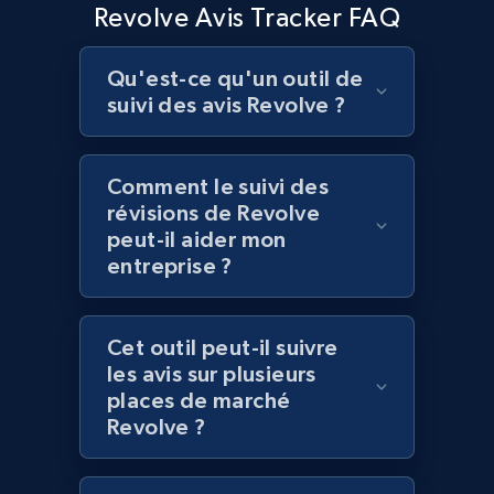
Best Buy products
Revolve Avis Tracker FAQ
URL, Product id, Title, Images, Final price,
Currency, Discount, Initial price, and more.
Qu'est-ce qu'un outil de
suivi des avis Revolve ?
1.1K+
149+
Commencer
Comment le suivi des
révisions de Revolve
Best Buy products - Collect data on
peut-il aider mon
entreprise ?
products using specified keywords
URL, Product id, Title, Images, Final price,
Currency, Discount, Initial price, and more.
Cet outil peut-il suivre
les avis sur plusieurs
1.1K+
149+
Commencer
places de marché
Revolve ?
Lazada - Products