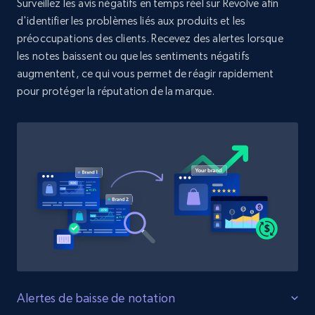
Surveillez les avis négatifs en temps réel sur Revolve afin
URL, Product id, Title, Product description,
Rating, Reviews count, Initial price, Discount,
d'identifier les problèmes liés aux produits et les
and more.
préoccupations des clients. Recevez des alertes lorsque
les notes baissent ou que les sentiments négatifs
augmentent, ce qui vous permet de réagir rapidement
1.3K+
176+
Commencer
pour protéger la réputation de la marque.
Target - Discover products by specified
UPC
URL, Product id, Title, Product description,
Rating, Reviews count, Initial price, Discount,
and more.
1.3K+
176+
Commencer
Alertes de baisse de notation