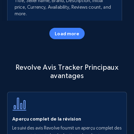
Title, Seller name, Brand, Description, Initial
price, Currency, Availability, Reviews count, and
more.
35.3K+
5.7K+
Commencer
Load more
Amazon products - Collects products by
Revolve Avis Tracker Principaux
specific keywords
avantages
Title, Seller name, Brand, Description, Initial
price, Currency, Availability, Reviews count, and
more.
35.3K+
5.7K+
Commencer
Aperçu complet de la révision
Le suivi des avis Revolve fournit un aperçu complet des