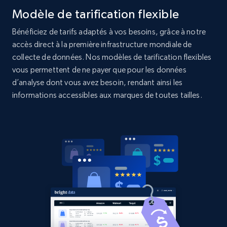
Amazon products global dataset - Collects
Modèle de tarification flexible
products by specific category URL
Bénéficiez de tarifs adaptés à vos besoins, grâce à notre
Title, Seller name, Brand, Description, Initial
accès direct à la première infrastructure mondiale de
price, Currency, Availability, Reviews count, and
more.
collecte de données. Nos modèles de tarification flexibles
vous permettent de ne payer que pour les données
d’analyse dont vous avez besoin, rendant ainsi les
2.1K+
375+
Commencer
informations accessibles aux marques de toutes tailles.
Amazon products global dataset -
Collecting products by keyword search
Title, Seller name, Brand, Description, Initial
price, Currency, Availability, Reviews count, and
more.
2.1K+
375+
Commencer