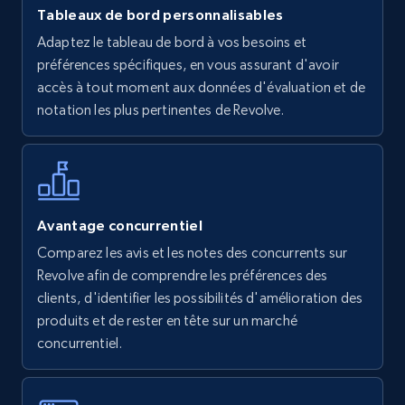
Tableaux de bord personnalisables
Walmart - products
Adaptez le tableau de bord à vos besoins et
URL, Final price, Sku, Currency, Gtin,
préférences spécifiques, en vous assurant d'avoir
Specifications, Image urls, Top reviews, and
accès à tout moment aux données d'évaluation et de
more.
notation les plus pertinentes de Revolve.
5.6K+
877+
Commencer
Avantage concurrentiel
Walmart - products - Find new products by
Comparez les avis et les notes des concurrents sur
using specific category URL
Revolve afin de comprendre les préférences des
URL, Final price, Sku, Currency, Gtin,
clients, d'identifier les possibilités d'amélioration des
Specifications, Image urls, Top reviews, and
produits et de rester en tête sur un marché
more.
concurrentiel.
5.6K+
877+
Commencer