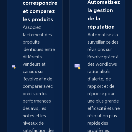
Automatisez
correspondre
la gestion
et comparez
de la
les produits
Google Shopping - collects products from
réputation
Associez
web using keywords
facilement des
Automatisez la
produits
surveillance des
URL, Product id, Title, Product description,
Rating, Reviews count, Images, Variations, and
identiques entre
révisions sur
more.
différents
Revolve grâce à
vendeurs et
des workflows
canaux sur
rationalisés
2.4K+
202+
Commencer
Revolve afin de
d'alerte, de
comparer avec
rapport et de
précision les
réponse pour
Home Depot US
performances
une plus grande
des avis, les
efficacité et une
URL, Domain, Country code, Model number,
notes et les
résolution plus
Sku, Product id, Product name, Manufacturer,
and more.
niveaux de
rapide des
satisfaction des
problèmes.