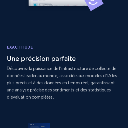
Amazon products global dataset - Collects
products by best sellers category URL
Title, Seller name, Brand, Description, Initial
price, Currency, Availability, Reviews count, and
EXACTITUDE
more.
Une précision parfaite
2.1K+
375+
Commencer
Découvrez la puissance de l’infrastructure de collecte de
données leader au monde, associée aux modèles d’IA les
plus précis et à des données en temps réel, garantissant
une analyse précise des sentiments et des statistiques
Amazon products global dataset - Collect
d’évaluation complètes.
Amazon products by seller URL
Title, Seller name, Brand, Description, Initial
price, Currency, Availability, Reviews count, and
more.