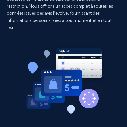
price, and more.
restriction. Nous offrons un accès complet à toutes les
données issues des avis Revolve, fournissant des
1.9K+
323+
Commencer
informations personnalisées à tout moment et en tout
lieu.
Etsy - Collect data on products using
specified keywords
URL, Product id, Listing inventory id, Title, Rating,
Reviews count shop, Reviews count item, Initial
price, and more.
1.9K+
323+
Commencer
Etsy - Collects data from shop's URL
URL, Product id, Listing inventory id, Title, Rating,