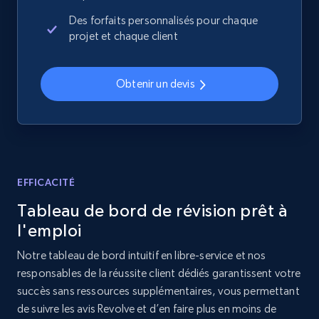
Sku, Product id, Product name, Manufacturer,
and more.
Des forfaits personnalisés pour chaque
projet et chaque client
2.1K+
355+
Commencer
Obtenir un devis
Home Depot US - Discover products by
specified UPC
URL, Domain, Country code, Model number,
Sku, Product id, Product name, Manufacturer,
EFFICACITÉ
and more.
Tableau de bord de révision prêt à
l'emploi
2.1K+
355+
Commencer
Notre tableau de bord intuitif en libre-service et nos
responsables de la réussite client dédiés garantissent votre
succès sans ressources supplémentaires, vous permettant
Home Depot US - Discovery products by
de suivre les avis Revolve et d’en faire plus en moins de