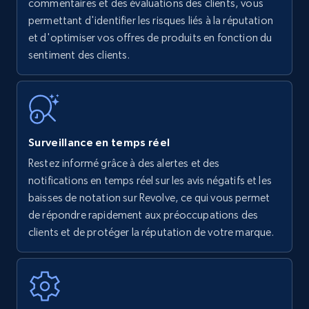
Amazon products - find products by using
commentaires et des évaluations des clients, vous
upc numbers
permettant d'identifier les risques liés à la réputation
et d'optimiser vos offres de produits en fonction du
Title, Seller name, Brand, Description, Initial
sentiment des clients.
price, Currency, Availability, Reviews count, and
more.
35.3K+
5.7K+
Commencer
Surveillance en temps réel
Restez informé grâce à des alertes et des
Amazon Reviews
notifications en temps réel sur les avis négatifs et les
URL, Product name, Product rating, Product
baisses de notation sur Revolve, ce qui vous permet
rating object, Product rating max, Rating,
de répondre rapidement aux préoccupations des
Author name, Asin, and more.
clients et de protéger la réputation de votre marque.
7.4K+
872+
Commencer