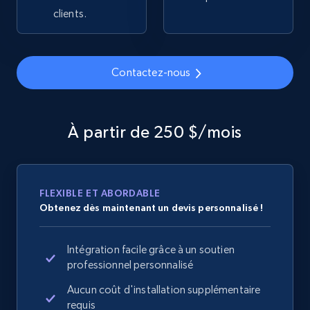
clients.
2.1K+
355+
Commencer
Contactez-nous
Home Depot US - Gather data on products
using specified keywords
URL, Domain, Country code, Model number,
À partir de 250 $/mois
Sku, Product id, Product name, Manufacturer,
and more.
2.1K+
355+
Commencer
FLEXIBLE ET ABORDABLE
Obtenez dès maintenant un devis personnalisé !
Intégration facile grâce à un soutien
Home Depot US - Discover products by
professionnel personnalisé
specified URL
Aucun coût d'installation supplémentaire
URL, Domain, Country code, Model number,
requis