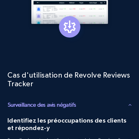
and more.
1.3K+
176+
Commencer
Target - Gather data on products using
specified keywords
URL, Product id, Title, Product description,
Cas d'utilisation de Revolve Reviews
Rating, Reviews count, Initial price, Discount,
Tracker
and more.
1.3K+
176+
Commencer
Surveillance des avis négatifs
Identifiez les préoccupations des clients
et répondez-y
Target - Discover products by category url