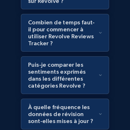
sur Revolve ?
category URL or brand URL
URL, Title, Rating, Reviews, Initial price, Final
price, Currency, Stock, and more.
Combien de temps faut-
il pour commencer à
991+
165+
Commencer
utiliser Revolve Reviews
Tracker ?
Lazada - Products - Discover products by
Puis-je comparer les
seller URL
sentiments exprimés
dans les différentes
URL, Title, Rating, Reviews, Initial price, Final
price, Currency, Stock, and more.
catégories Revolve ?
991+
165+
Commencer
À quelle fréquence les
données de révision
sont-elles mises à jour ?
Lazada - Products - Discover products by