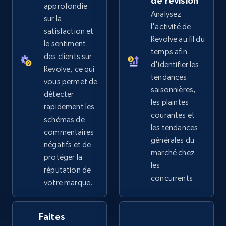
de révision
approfondie
Analysez
sur la
l'activité de
satisfaction et
Revolve au fil du
eBay - Collect records by category
le sentiment
temps afin
des clients sur
URL, Product id, Title, Seller name, Seller rating,
d'identifier les
Seller reviews, Breadcrumbs, Root category, and
Revolve, ce qui
tendances
more.
vous permet de
saisonnières,
détecter
les plaintes
rapidement les
2.5K+
359+
Commencer
courantes et
schémas de
les tendances
commentaires
générales du
négatifs et de
marché chez
Google Shopping
protéger la
les
réputation de
URL, Product id, Title, Product description,
concurrents.
votre marque.
Rating, Reviews count, Images, Variations, and
more.
Faites
2.4K+
202+
Commencer