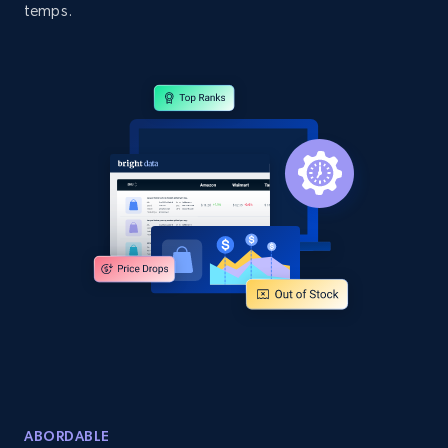
specific category URL
temps.
URL, Domain, Country code, Model number,
Sku, Product id, Product name, Manufacturer,
and more.
2.1K+
355+
Commencer
Amazon products global dataset
Title, Seller name, Brand, Description, Initial
price, Currency, Availability, Reviews count, and
more.
2.1K+
375+
Commencer
ABORDABLE