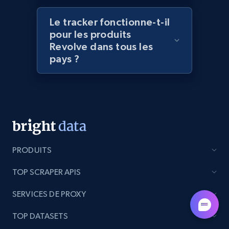
brand URL
Le tracker fonctionne-t-il
URL, Title, Rating, Reviews, Initial price, Final
pour les produits
price, Currency, Stock, and more.
Revolve dans tous les
pays ?
991+
165+
Commencer
Lowes.com
URL, Domain, Marketplace pn, Sku, Other pn,
Model number, Gtin ean pn, Product name, and
PRODUITS
more.
TOP SCRAPER APIS
991+
162+
Commencer
SERVICES DE PROXY
TOP DATASETS