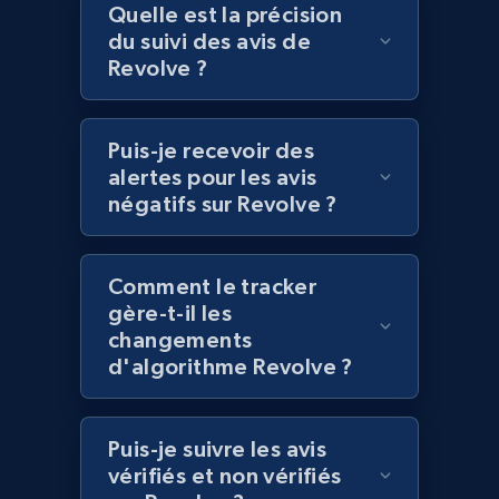
Quelle est la précision
URL, Title, Rating, Reviews, Initial price, Final
du suivi des avis de
price, Currency, Stock, and more.
Revolve ?
991+
165+
Commencer
Puis-je recevoir des
alertes pour les avis
négatifs sur Revolve ?
Lazada - Products - Discover products by
keyword
Comment le tracker
URL, Title, Rating, Reviews, Initial price, Final
gère-t-il les
price, Currency, Stock, and more.
changements
d'algorithme Revolve ?
991+
165+
Commencer
Puis-je suivre les avis
vérifiés et non vérifiés
Lazada - Products - Discover products by