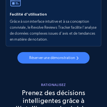
Facilité d'utilisation
Walmart - products - Collects products by
specific keywords
Grâce à son interface intuitive et à sa conception
conviviale, le Revolve Reviews Tracker facilite l'analyse
URL, Final price, Sku, Currency, Gtin,
de données complexes issues d'avis et de tendances
Specifications, Image urls, Top reviews, and
more.
en matière de notation.
5.6K+
877+
Commencer
Réserver une démonstration
Walmart - products - Discover products by
using sku numbers
RATIONALISEZ
URL, Final price, Sku, Currency, Gtin,
Prenez des décisions
Specifications, Image urls, Top reviews, and
intelligentes grâce à
more.