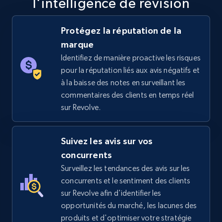
l'intelligence de révision
5.6K+
877+
Commencer
Protégez la réputation de la
marque
Identifiez de manière proactive les risques
TikTok Shop
pour la réputation liés aux avis négatifs et
URL, Title, Available, Description, Currency, Initial
à la baisse des notes en surveillant les
price, Final price, Discount percent, and more.
commentaires des clients en temps réel
sur Revolve.
5.4K+
668+
Commencer
Suivez les avis sur vos
concurrents
TikTok Shop - category
Surveillez les tendances des avis sur les
URL, Title, Available, Description, Currency, Initial
concurrents et le sentiment des clients
price, Final price, Discount percent, and more.
sur Revolve afin d'identifier les
opportunités du marché, les lacunes des
5.4K+
668+
Commencer
produits et d'optimiser votre stratégie