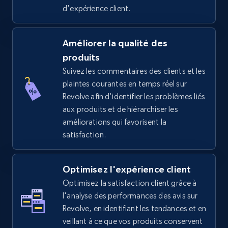
d'expérience client.
TikTok Shop - Collect TikTok shop products
Améliorer la qualité des
by keywords search
produits
URL, Title, Available, Description, Currency, Initial
Suivez les commentaires des clients et les
price, Final price, Discount percent, and more.
plaintes courantes en temps réel sur
Revolve afin d'identifier les problèmes liés
aux produits et de hiérarchiser les
5.4K+
668+
Commencer
améliorations qui favorisent la
satisfaction.
TikTok Shop - discover records by shop url
Optimisez l'expérience client
URL, Title, Available, Description, Currency, Initial
Optimisez la satisfaction client grâce à
price, Final price, Discount percent, and more.
l'analyse des performances des avis sur
Revolve, en identifiant les tendances et en
5.4K+
668+
Commencer
veillant à ce que vos produits conservent