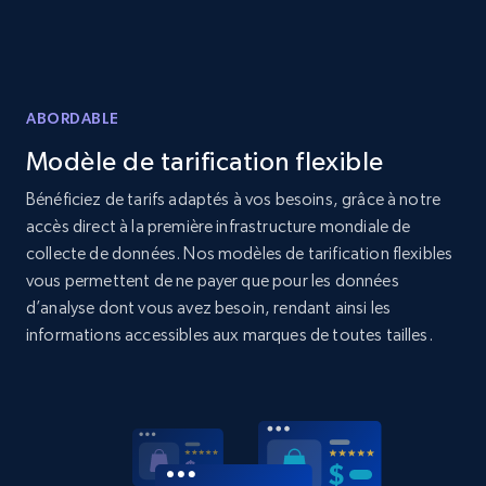
2.1K+
375+
Commencer
Home Depot US
ABORDABLE
URL, Domain, Country code, Model number,
Modèle de tarification flexible
Sku, Product id, Product name, Manufacturer,
and more.
Bénéficiez de tarifs adaptés à vos besoins, grâce à notre
accès direct à la première infrastructure mondiale de
collecte de données. Nos modèles de tarification flexibles
2.1K+
353+
Commencer
vous permettent de ne payer que pour les données
d’analyse dont vous avez besoin, rendant ainsi les
informations accessibles aux marques de toutes tailles.
Home Depot US - Gather data on products
using specified keywords
URL, Domain, Country code, Model number,
Sku, Product id, Product name, Manufacturer,
and more.