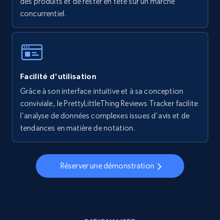
des produits et de rester en tête sur un marché
concurrentiel.
5.6K+
874+
Commencer
Walmart - products - Collects products by
Facilité d'utilisation
specific keywords
Grâce à son interface intuitive et à sa conception
URL, Final price, Sku, Currency, Gtin,
conviviale, le PrettyLittleThing Reviews Tracker facilite
Specifications, Image urls, Top reviews, and
more.
l'analyse de données complexes issues d'avis et de
tendances en matière de notation.
5.6K+
874+
Commencer
Réserver une démonstration
Walmart - products - Discover products by
using sku numbers
URL, Final price, Sku, Currency, Gtin,