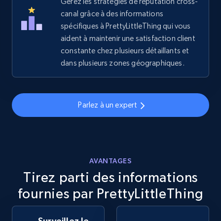
Gérez les stratégies de réputation cross-
2.5K+
canal grâce à des informations
358+
Commencer
spécifiques à PrettyLittleThing qui vous
aident à maintenir une satisfaction client
constante chez plusieurs détaillants et
eBay - Gather data on products using
dans plusieurs zones géographiques.
specified keywords
URL, Product id, Title, Seller name, Seller rating,
Seller reviews, Breadcrumbs, Root category, and
Parlez à un expert
more.
2.5K+
358+
Commencer
AVANTAGES
Tirez parti des informations
eBay - Collect products from shops on eBay
fournies par PrettyLittleThing
URL, Product id, Title, Seller name, Seller rating,
Seller reviews, Breadcrumbs, Root category, and
Surveillez le