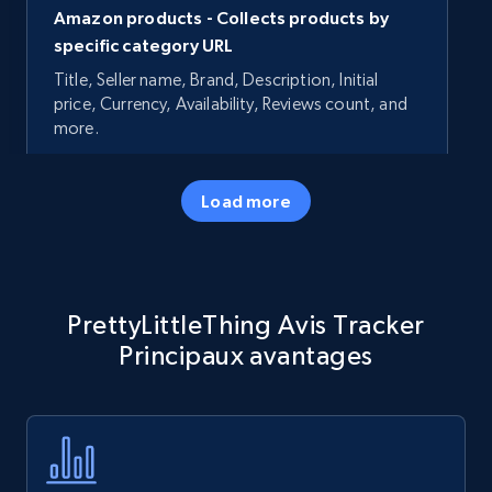
Amazon products - Collects products by
specific category URL
Title, Seller name, Brand, Description, Initial
price, Currency, Availability, Reviews count, and
more.
35.2K+
5.7K+
Commencer
Load more
Amazon products - Collects products by
PrettyLittleThing Avis Tracker
specific keywords
Principaux avantages
Title, Seller name, Brand, Description, Initial
price, Currency, Availability, Reviews count, and
more.
35.2K+
5.7K+
Commencer