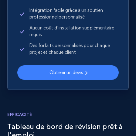
Collecting products by keyword search
Intégration facile grâce à un soutien
Title, Seller name, Brand, Description, Initial
professionnel personnalisé
price, Currency, Availability, Reviews count, and
Aucun coût d'installation supplémentaire
more.
requis
Des forfaits personnalisés pour chaque
2.1K+
375+
Commencer
projet et chaque client
Obtenir un devis
Amazon products global dataset - Collects
products by best sellers category URL
Title, Seller name, Brand, Description, Initial
price, Currency, Availability, Reviews count, and
more.
EFFICACITÉ
2.1K+
375+
Commencer
Tableau de bord de révision prêt à
l'emploi