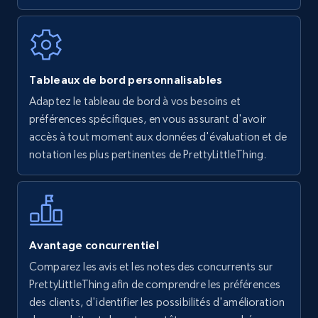
7.4K+
870+
Commencer
Walmart - products
Tableaux de bord personnalisables
URL, Final price, Sku, Currency, Gtin,
Adaptez le tableau de bord à vos besoins et
Specifications, Image urls, Top reviews, and
préférences spécifiques, en vous assurant d'avoir
more.
accès à tout moment aux données d'évaluation et de
notation les plus pertinentes de PrettyLittleThing.
5.6K+
874+
Commencer
Walmart - products - Find new products by
Avantage concurrentiel
using specific category URL
Comparez les avis et les notes des concurrents sur
URL, Final price, Sku, Currency, Gtin,
PrettyLittleThing afin de comprendre les préférences
Specifications, Image urls, Top reviews, and
des clients, d'identifier les possibilités d'amélioration
more.