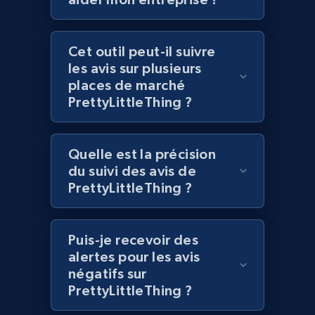
Lowes.com
Cet outil peut-il suivre
les avis sur plusieurs
URL, Domain, Marketplace pn, Sku, Other pn,
places de marché
Model number, Gtin ean pn, Product name, and
more.
PrettyLittleThing ?
991+
162+
Commencer
Quelle est la précision
du suivi des avis de
PrettyLittleThing ?
Lowes.com - Gather data on products using
specified keywords
Puis-je recevoir des
URL, Domain, Marketplace pn, Sku, Other pn,
alertes pour les avis
Model number, Gtin ean pn, Product name, and
négatifs sur
more.
PrettyLittleThing ?