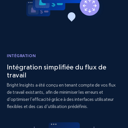
Etsy - Collects data from shop's URL
URL, Product id, Listing inventory id, Title, Rating,
Reviews count shop, Reviews count item, Initial
price, and more.
1.9K+
322+
Commencer
INTÉGRATION
Intégration simplifiée du flux de
Amazon products search
travail
Asin, URL, Name, Sponsored, Initial price, Final
Bright Insights a été conçu en tenant compte de vos flux
price, Currency, Sold, and more.
de travail existants, afin de minimiser les erreurs et
d’optimiser l’efficacité grâce à des interfaces utilisateur
1.6K+
180+
Commencer
flexibles et des cas d’utilisation prédéfinis.