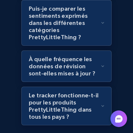
Puis-je comparer les
sentiments exprimés
dans les différentes
Lazada - Products - Discover products by
catégories
keyword
PrettyLittleThing ?
URL, Title, Rating, Reviews, Initial price, Final
price, Currency, Stock, and more.
À quelle fréquence les
988+
160+
Commencer
données de révision
sont-elles mises à jour ?
Lazada - Products - Discover products by
Le tracker fonctionne-t-il
category URL or brand URL
pour les produits
PrettyLittleThing dans
URL, Title, Rating, Reviews, Initial price, Final
price, Currency, Stock, and more.
tous les pays ?
988+
160+
Commencer