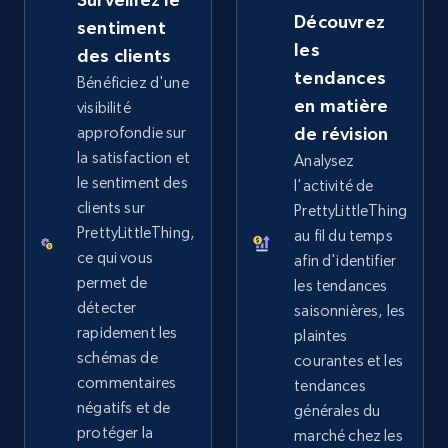
more.
Découvrez
sentiment
les
des clients
2.5K+
358+
Commencer
tendances
Bénéficiez d'une
en matière
visibilité
approfondie sur
de révision
eBay - Collect records by category
la satisfaction et
Analysez
le sentiment des
URL, Product id, Title, Seller name, Seller rating,
l'activité de
Seller reviews, Breadcrumbs, Root category, and
clients sur
PrettyLittleThing
more.
PrettyLittleThing,
au fil du temps
ce qui vous
afin d'identifier
permet de
2.5K+
358+
Commencer
les tendances
détecter
saisonnières, les
rapidement les
plaintes
schémas de
courantes et les
Google Shopping
commentaires
tendances
négatifs et de
générales du
URL, Product id, Title, Product description,
protéger la
Rating, Reviews count, Images, Variations, and
marché chez les