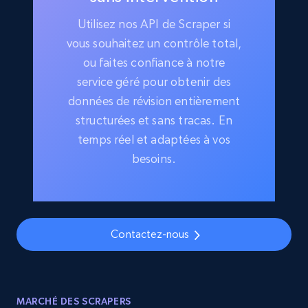
Utilisez nos API de Scraper si
vous souhaitez un contrôle total,
ou faites confiance à notre
service géré pour obtenir des
données de révision entièrement
structurées et sans tracas. En
temps réel et adaptées à vos
besoins.
Contactez-nous
MARCHÉ DES SCRAPERS