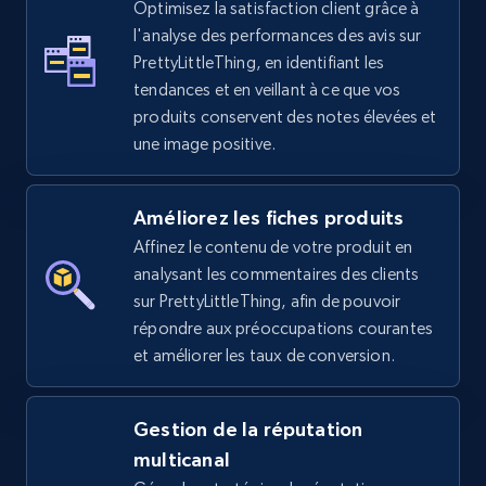
Optimisez la satisfaction client grâce à
l'analyse des performances des avis sur
5.4K+
667+
Commencer
PrettyLittleThing, en identifiant les
tendances et en veillant à ce que vos
produits conservent des notes élevées et
une image positive.
Amazon sellers info
Seller id, URL, Seller name, Description, Detailed
info, Stars, Feedbacks, Return policy, and more.
Améliorez les fiches produits
Affinez le contenu de votre produit en
2.5K+
378+
Commencer
analysant les commentaires des clients
sur PrettyLittleThing, afin de pouvoir
répondre aux préoccupations courantes
et améliorer les taux de conversion.
eBay
URL, Product id, Title, Seller name, Seller rating,
Gestion de la réputation
Seller reviews, Breadcrumbs, Root category, and
more.
multicanal