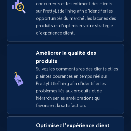
price, Final price, Discount percent, and more.
concurrents et le sentiment des clients
sur PrettyLittleThing afin d'identifier les
5.4K+
667+
Commencer
opportunités du marché, les lacunes des
produits et d'optimiser votre stratégie
d'expérience client.
TikTok Shop - Collect TikTok shop products
by keywords search
Améliorer la qualité des
produits
URL, Title, Available, Description, Currency, Initial
price, Final price, Discount percent, and more.
Suivez les commentaires des clients et les
plaintes courantes en temps réel sur
PrettyLittleThing afin d'identifier les
5.4K+
667+
Commencer
problèmes liés aux produits et de
hiérarchiser les améliorations qui
favorisent la satisfaction.
TikTok Shop - discover records by shop url
URL, Title, Available, Description, Currency, Initial
Optimisez l'expérience client
price, Final price, Discount percent, and more.