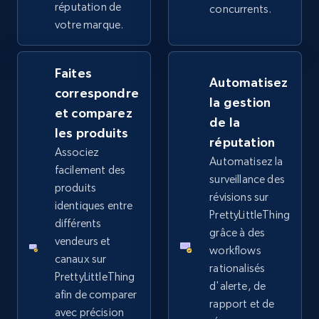
more.
réputation de
concurrents.
votre marque.
2.4K+
199+
Commencer
Faites
Automatisez
correspondre
la gestion
et comparez
Google Shopping - collects products from
de la
web using keywords
les produits
réputation
Associez
URL, Product id, Title, Product description,
Automatisez la
Rating, Reviews count, Images, Variations, and
facilement des
surveillance des
more.
produits
révisions sur
identiques entre
PrettyLittleThing
différents
2.4K+
199+
Commencer
grâce à des
vendeurs et
workflows
canaux sur
rationalisés
PrettyLittleThing
d'alerte, de
Amazon products global dataset
afin de comparer
rapport et de
avec précision
Title, Seller name, Brand, Description, Initial