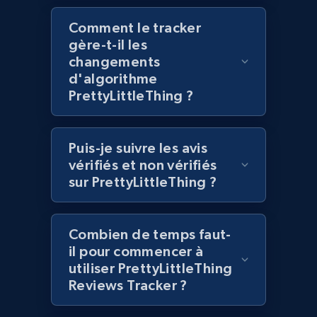
991+
162+
Commencer
Comment le tracker
gère-t-il les
changements
Lowes.com - Collect records by category
d'algorithme
URL, Domain, Marketplace pn, Sku, Other pn,
PrettyLittleThing ?
Model number, Gtin ean pn, Product name, and
more.
Puis-je suivre les avis
991+
162+
Commencer
vérifiés et non vérifiés
sur PrettyLittleThing ?
Lazada - Products
Combien de temps faut-
il pour commencer à
URL, Title, Rating, Reviews, Initial price, Final
utiliser PrettyLittleThing
price, Currency, Stock, and more.
Reviews Tracker ?
988+
160+
Commencer