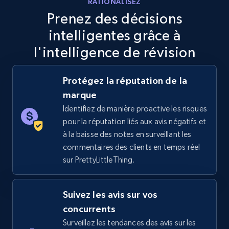
RATIONALISEZ
Specifications, Image urls, Top reviews, and
Prenez des décisions
more.
intelligentes grâce à
5.6K+
874+
Commencer
l'intelligence de révision
Protégez la réputation de la
marque
TikTok Shop
Identifiez de manière proactive les risques
URL, Title, Available, Description, Currency, Initial
pour la réputation liés aux avis négatifs et
price, Final price, Discount percent, and more.
à la baisse des notes en surveillant les
commentaires des clients en temps réel
5.4K+
667+
Commencer
sur PrettyLittleThing.
Suivez les avis sur vos
TikTok Shop - category
concurrents
URL, Title, Available, Description, Currency, Initial
Surveillez les tendances des avis sur les