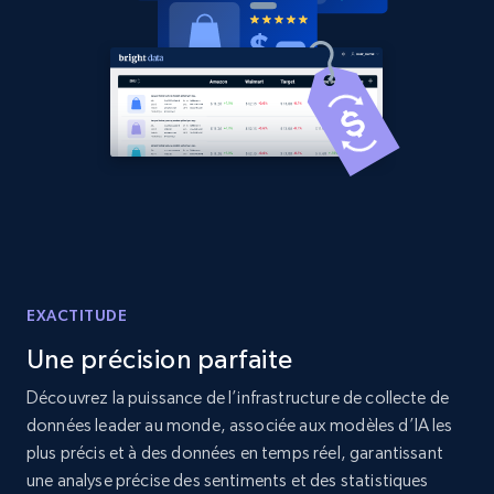
2.1K+
353+
Commencer
Home Depot US - Discover products by
specified URL
URL, Domain, Country code, Model number,
Sku, Product id, Product name, Manufacturer,
and more.
EXACTITUDE
2.1K+
353+
Commencer
Une précision parfaite
Découvrez la puissance de l’infrastructure de collecte de
données leader au monde, associée aux modèles d’IA les
Home Depot US - Discover products by
plus précis et à des données en temps réel, garantissant
specified UPC
une analyse précise des sentiments et des statistiques
URL, Domain, Country code, Model number,