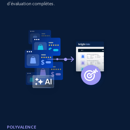
d’évaluation complètes.
Sku, Product id, Product name, Manufacturer,
and more.
2.1K+
353+
Commencer
Home Depot US - Discovery products by
specific category URL
URL, Domain, Country code, Model number,
Sku, Product id, Product name, Manufacturer,
and more.
2.1K+
353+
Commencer
POLYVALENCE
Etsy