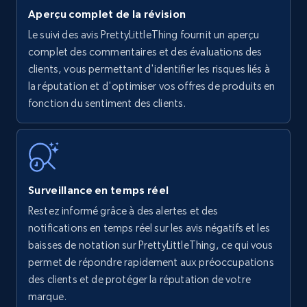
Aperçu complet de la révision
Le suivi des avis PrettyLittleThing fournit un aperçu
Amazon products - find products by using
complet des commentaires et des évaluations des
upc numbers
clients, vous permettant d'identifier les risques liés à
la réputation et d'optimiser vos offres de produits en
Title, Seller name, Brand, Description, Initial
fonction du sentiment des clients.
price, Currency, Availability, Reviews count, and
more.
35.2K+
5.7K+
Commencer
Surveillance en temps réel
Restez informé grâce à des alertes et des
Amazon Reviews
notifications en temps réel sur les avis négatifs et les
URL, Product name, Product rating, Product
baisses de notation sur PrettyLittleThing, ce qui vous
rating object, Product rating max, Rating,
permet de répondre rapidement aux préoccupations
Author name, Asin, and more.
des clients et de protéger la réputation de votre
marque.