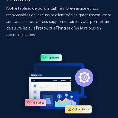
Notre tableau de bord intuitif en libre-service et nos
Amazon products global dataset - Collect
responsables de la réussite client dédiés garantissent votre
Amazon products by seller URL
succès sans ressources supplémentaires, vous permettant
de suivre les avis PrettyLittleThing et d’en faire plus en
Title, Seller name, Brand, Description, Initial
price, Currency, Availability, Reviews count, and
moins de temps.
more.
2.1K+
375+
Commencer
Amazon products global dataset - Collect
products from Brands URLs
Title, Seller name, Brand, Description, Initial
price, Currency, Availability, Reviews count, and
more.