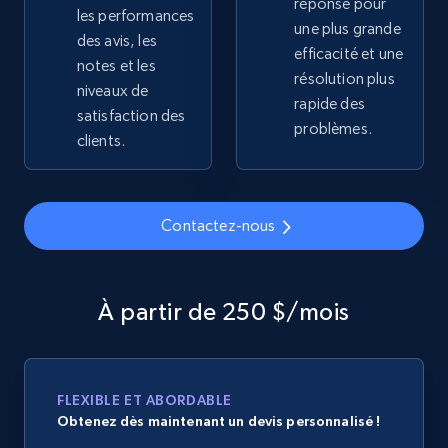
réponse pour
les performances
price, Currency, Availability, Reviews count, and
une plus grande
more.
des avis, les
efficacité et une
notes et les
résolution plus
niveaux de
2.1K+
375+
Commencer
rapide des
satisfaction des
problèmes.
clients.
Amazon products global dataset - Collects
products by specific category URL
Contactez-nous
Title, Seller name, Brand, Description, Initial
price, Currency, Availability, Reviews count, and
more.
À partir de 250 $/mois
2.1K+
375+
Commencer
FLEXIBLE ET ABORDABLE
Obtenez dès maintenant un devis personnalisé !
Amazon products global dataset -