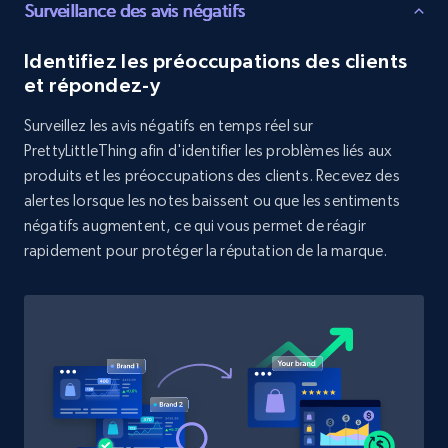
Surveillance des avis négatifs
Target - Discover products by category url
Identifiez les préoccupations des clients
URL, Product id, Title, Product description,
et répondez-y
Rating, Reviews count, Initial price, Discount,
and more.
Surveillez les avis négatifs en temps réel sur
PrettyLittleThing afin d'identifier les problèmes liés aux
produits et les préoccupations des clients. Recevez des
1.3K+
175+
Commencer
alertes lorsque les notes baissent ou que les sentiments
négatifs augmentent, ce qui vous permet de réagir
rapidement pour protéger la réputation de la marque.
Target - Discover products by specified
UPC
URL, Product id, Title, Product description,
Rating, Reviews count, Initial price, Discount,
and more.
1.3K+
175+
Commencer