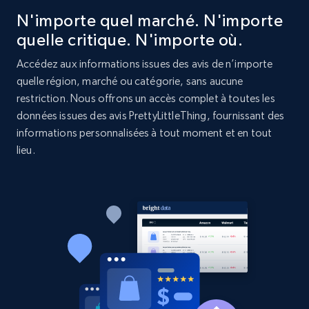
N'importe quel marché. N'importe
URL, Product id, Listing inventory id, Title, Rating,
Reviews count shop, Reviews count item, Initial
quelle critique. N'importe où.
price, and more.
Accédez aux informations issues des avis de n’importe
quelle région, marché ou catégorie, sans aucune
1.9K+
322+
Commencer
restriction. Nous offrons un accès complet à toutes les
données issues des avis PrettyLittleThing, fournissant des
informations personnalisées à tout moment et en tout
lieu.
Etsy - Collect data on products using
specified keywords
URL, Product id, Listing inventory id, Title, Rating,
Reviews count shop, Reviews count item, Initial
price, and more.
1.9K+
322+
Commencer