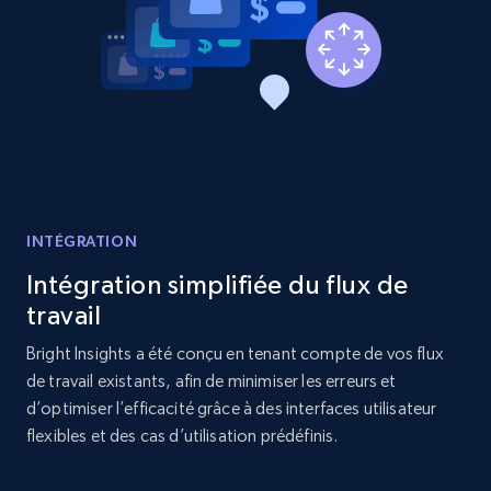
Etsy - Collects data from shop's URL
URL, Product id, Listing inventory id, Title, Rating,
Reviews count shop, Reviews count item, Initial
price, and more.
1.9K+
323+
Commencer
INTÉGRATION
Intégration simplifiée du flux de
Amazon products search
travail
Asin, URL, Name, Sponsored, Initial price, Final
price, Currency, Sold, and more.
Bright Insights a été conçu en tenant compte de vos flux
de travail existants, afin de minimiser les erreurs et
1.6K+
181+
Commencer
d’optimiser l’efficacité grâce à des interfaces utilisateur
flexibles et des cas d’utilisation prédéfinis.