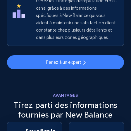
Gérez les stratégies de réputation cross-
2.5K+
canal grâce à des informations
359+
Commencer
spécifiques à New Balance qui vous
aident à maintenir une satisfaction client
constante chez plusieurs détaillants et
eBay - Gather data on products using
dans plusieurs zones géographiques.
specified keywords
URL, Product id, Title, Seller name, Seller rating,
Seller reviews, Breadcrumbs, Root category, and
Parlez à un expert
more.
2.5K+
359+
Commencer
AVANTAGES
Tirez parti des informations
eBay - Collect products from shops on eBay
fournies par New Balance
URL, Product id, Title, Seller name, Seller rating,
Seller reviews, Breadcrumbs, Root category, and
Surveillez le