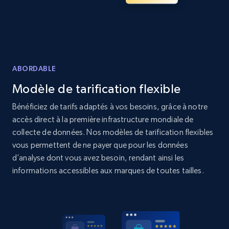
Amazon products global dataset - Collects
products by specific category URL
ABORDABLE
Title, Seller name, Brand, Description, Initial
price, Currency, Availability, Reviews count, and
Modèle de tarification flexible
more.
Bénéficiez de tarifs adaptés à vos besoins, grâce à notre
accès direct à la première infrastructure mondiale de
2.1K+
375+
Commencer
collecte de données. Nos modèles de tarification flexibles
vous permettent de ne payer que pour les données
d’analyse dont vous avez besoin, rendant ainsi les
informations accessibles aux marques de toutes tailles.
Amazon products global dataset -
Collecting products by keyword search
Title, Seller name, Brand, Description, Initial
price, Currency, Availability, Reviews count, and
more.