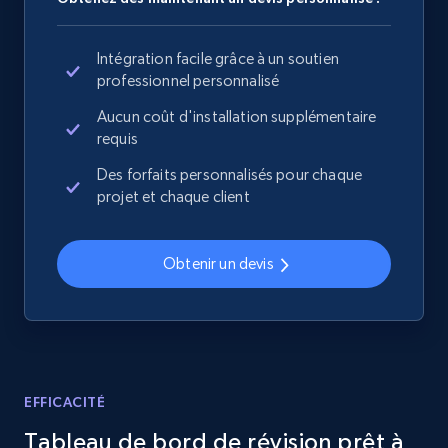
specified URL
URL, Domain, Country code, Model number,
Intégration facile grâce à un soutien
Sku, Product id, Product name, Manufacturer,
professionnel personnalisé
and more.
Aucun coût d'installation supplémentaire
requis
2.1K+
355+
Commencer
Des forfaits personnalisés pour chaque
projet et chaque client
Home Depot US - Discover products by
Obtenir un devis
specified UPC
URL, Domain, Country code, Model number,
Sku, Product id, Product name, Manufacturer,
and more.
EFFICACITÉ
2.1K+
355+
Commencer
Tableau de bord de révision prêt à