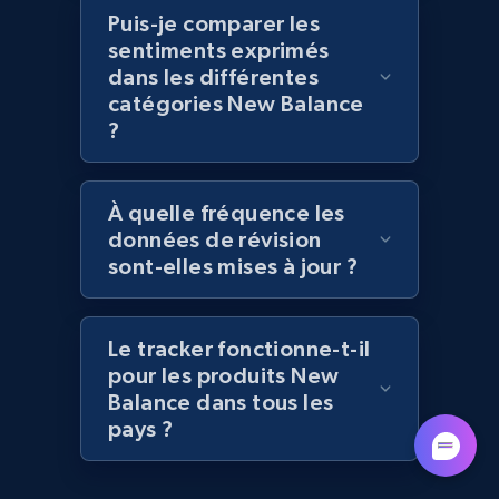
Puis-je comparer les
sentiments exprimés
Lazada - Products - Discover products by
dans les différentes
catégories New Balance
brand URL
?
URL, Title, Rating, Reviews, Initial price, Final
price, Currency, Stock, and more.
À quelle fréquence les
991+
165+
Commencer
données de révision
sont-elles mises à jour ?
Lowes.com
Le tracker fonctionne-t-il
URL, Domain, Marketplace pn, Sku, Other pn,
pour les produits New
Model number, Gtin ean pn, Product name, and
Balance dans tous les
more.
pays ?
991+
162+
Commencer