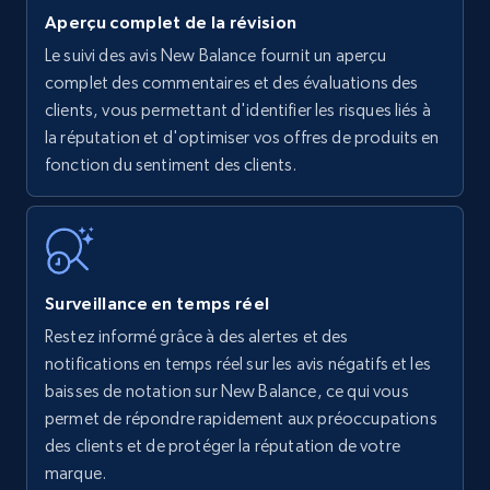
Aperçu complet de la révision
Le suivi des avis New Balance fournit un aperçu
Amazon products - find products by using
complet des commentaires et des évaluations des
upc numbers
clients, vous permettant d'identifier les risques liés à
la réputation et d'optimiser vos offres de produits en
Title, Seller name, Brand, Description, Initial
fonction du sentiment des clients.
price, Currency, Availability, Reviews count, and
more.
35.3K+
5.7K+
Commencer
Surveillance en temps réel
Restez informé grâce à des alertes et des
Amazon Reviews
notifications en temps réel sur les avis négatifs et les
URL, Product name, Product rating, Product
baisses de notation sur New Balance, ce qui vous
rating object, Product rating max, Rating,
permet de répondre rapidement aux préoccupations
Author name, Asin, and more.
des clients et de protéger la réputation de votre
marque.