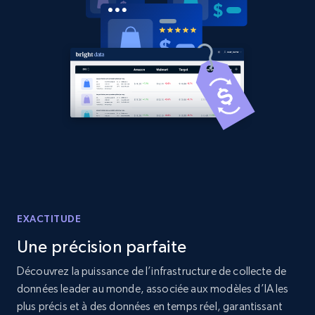
2.1K+
375+
Commencer
Amazon products global dataset - Collects
products by best sellers category URL
Title, Seller name, Brand, Description, Initial
price, Currency, Availability, Reviews count, and
more.
2.1K+
375+
Commencer
EXACTITUDE
Une précision parfaite
Découvrez la puissance de l’infrastructure de collecte de
Amazon products global dataset - Collect
données leader au monde, associée aux modèles d’IA les
Amazon products by seller URL
plus précis et à des données en temps réel, garantissant
Title, Seller name, Brand, Description, Initial