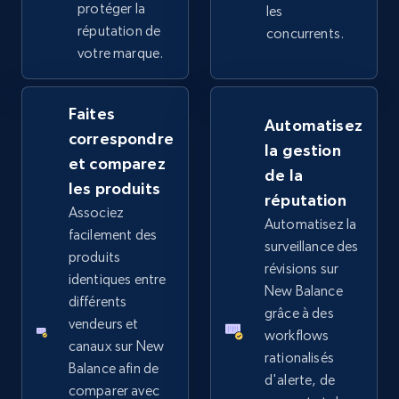
more.
protéger la
les
réputation de
concurrents.
votre marque.
2.4K+
202+
Commencer
Faites
Automatisez
correspondre
Google Shopping - collects products from
la gestion
et comparez
web using keywords
de la
les produits
URL, Product id, Title, Product description,
réputation
Rating, Reviews count, Images, Variations, and
Associez
Automatisez la
more.
facilement des
surveillance des
produits
révisions sur
identiques entre
2.4K+
202+
Commencer
New Balance
différents
grâce à des
vendeurs et
workflows
canaux sur New
rationalisés
Home Depot US
Balance afin de
d'alerte, de
comparer avec
URL, Domain, Country code, Model number,