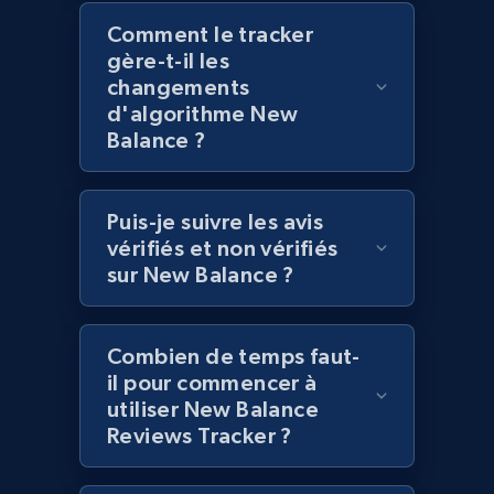
Comment le tracker
gère-t-il les
Lazada - Products - Discover products by
changements
category URL or brand URL
d'algorithme New
URL, Title, Rating, Reviews, Initial price, Final
Balance ?
price, Currency, Stock, and more.
991+
165+
Commencer
Puis-je suivre les avis
vérifiés et non vérifiés
sur New Balance ?
Lazada - Products - Discover products by
seller URL
Combien de temps faut-
URL, Title, Rating, Reviews, Initial price, Final
il pour commencer à
price, Currency, Stock, and more.
utiliser New Balance
Reviews Tracker ?
991+
165+
Commencer