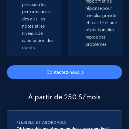
rapport et de
précision les
Sku, Product id, Product name, Manufacturer,
réponse pour
and more.
performances
une plus grande
des avis, les
efficacité et une
notes et les
2.1K+
355+
Commencer
résolution plus
niveaux de
rapide des
satisfaction des
problèmes.
clients.
Home Depot US - Gather data on products
using specified keywords
URL, Domain, Country code, Model number,
Contactez-nous
Sku, Product id, Product name, Manufacturer,
and more.
À partir de 250 $/mois
2.1K+
355+
Commencer
FLEXIBLE ET ABORDABLE
Home Depot US - Discover products by
Obtenez dès maintenant un devis personnalisé !