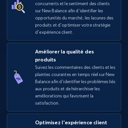
price, Final price, Discount percent, and more.
concurrents et le sentiment des clients
sur New Balance afin d'identifier les
5.4K+
668+
Commencer
opportunités du marché, les lacunes des
produits et d'optimiser votre stratégie
d'expérience client.
TikTok Shop - Collect TikTok shop products
by keywords search
Améliorer la qualité des
produits
URL, Title, Available, Description, Currency, Initial
price, Final price, Discount percent, and more.
Suivez les commentaires des clients et les
plaintes courantes en temps réel sur New
Balance afin d'identifier les problèmes liés
5.4K+
668+
Commencer
aux produits et de hiérarchiser les
améliorations qui favorisent la
satisfaction.
TikTok Shop - discover records by shop url
URL, Title, Available, Description, Currency, Initial
Optimisez l'expérience client
price, Final price, Discount percent, and more.