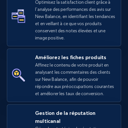
Optimisez la satisfaction client grâce à
l'analyse des performances des avis sur
5.4K+
668+
Commencer
New Balance, en identifiant les tendances
et en veillant à ce que vos produits
conservent des notes élevées et une
image positive.
Amazon sellers info
Seller id, URL, Seller name, Description, Detailed
info, Stars, Feedbacks, Return policy, and more.
Améliorez les fiches produits
Affinez le contenu de votre produit en
2.5K+
378+
Commencer
analysant les commentaires des clients
sur New Balance, afin de pouvoir
répondre aux préoccupations courantes
et améliorer les taux de conversion.
eBay
URL, Product id, Title, Seller name, Seller rating,
Gestion de la réputation
Seller reviews, Breadcrumbs, Root category, and
more.
multicanal