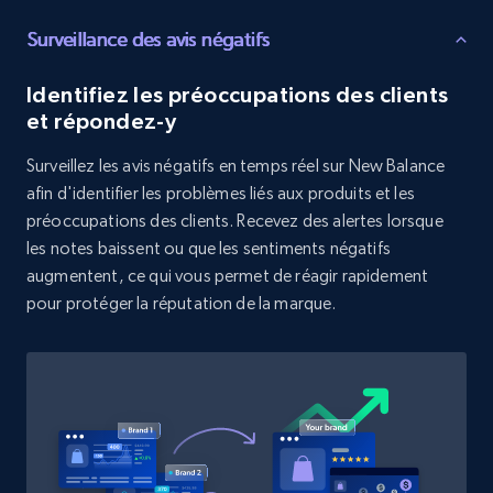
Surveillance des avis négatifs
Target - Discover products by category url
URL, Product id, Title, Product description,
Identifiez les préoccupations des clients
Rating, Reviews count, Initial price, Discount,
et répondez-y
and more.
Surveillez les avis négatifs en temps réel sur New Balance
afin d'identifier les problèmes liés aux produits et les
1.3K+
176+
Commencer
préoccupations des clients. Recevez des alertes lorsque
les notes baissent ou que les sentiments négatifs
augmentent, ce qui vous permet de réagir rapidement
Target - Discover products by specified
pour protéger la réputation de la marque.
UPC
URL, Product id, Title, Product description,
Rating, Reviews count, Initial price, Discount,
and more.
1.3K+
176+
Commencer