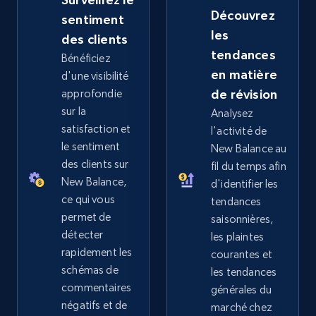
more.
Découvrez
sentiment
les
des clients
2.5K+
359+
Commencer
tendances
Bénéficiez
en matière
d'une visibilité
approfondie
de révision
eBay - Collect records by category
sur la
Analysez
satisfaction et
URL, Product id, Title, Seller name, Seller rating,
l'activité de
Seller reviews, Breadcrumbs, Root category, and
le sentiment
New Balance au
more.
des clients sur
fil du temps afin
New Balance,
d'identifier les
ce qui vous
2.5K+
359+
Commencer
tendances
permet de
saisonnières,
détecter
les plaintes
rapidement les
courantes et
Google Shopping
schémas de
les tendances
commentaires
générales du
URL, Product id, Title, Product description,
négatifs et de
Rating, Reviews count, Images, Variations, and
marché chez