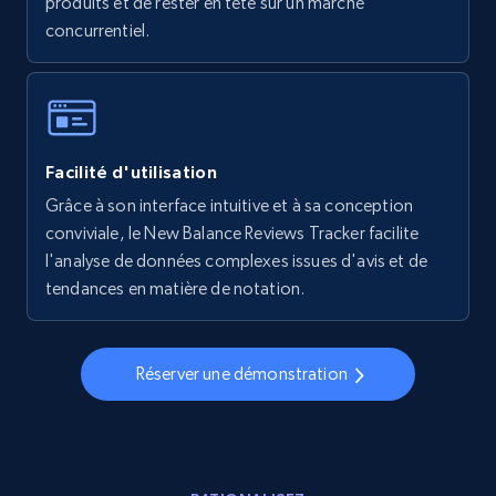
produits et de rester en tête sur un marché
concurrentiel.
5.6K+
877+
Commencer
Walmart - products - Collects products by
Facilité d'utilisation
specific keywords
Grâce à son interface intuitive et à sa conception
URL, Final price, Sku, Currency, Gtin,
conviviale, le New Balance Reviews Tracker facilite
Specifications, Image urls, Top reviews, and
more.
l'analyse de données complexes issues d'avis et de
tendances en matière de notation.
5.6K+
877+
Commencer
Réserver une démonstration
Walmart - products - Discover products by
using sku numbers
URL, Final price, Sku, Currency, Gtin,