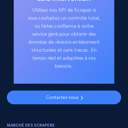
Utilisez nos API de Scraper si
vous souhaitez un contrôle total,
ou faites confiance à notre
service géré pour obtenir des
données de révision entièrement
structurées et sans tracas. En
temps réel et adaptées à vos
besoins.
Contactez-nous
MARCHÉ DES SCRAPERS