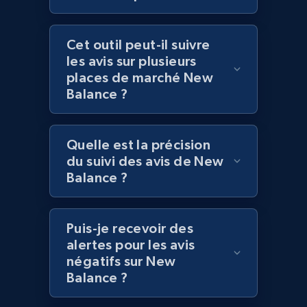
Cet outil peut-il suivre
Lazada - Products
les avis sur plusieurs
URL, Title, Rating, Reviews, Initial price, Final
places de marché New
price, Currency, Stock, and more.
Balance ?
991+
165+
Commencer
Quelle est la précision
du suivi des avis de New
Balance ?
Lazada - Products - Discover products by
keyword
URL, Title, Rating, Reviews, Initial price, Final
Puis-je recevoir des
price, Currency, Stock, and more.
alertes pour les avis
négatifs sur New
Balance ?
991+
165+
Commencer