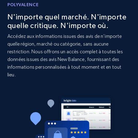
POLYVALENCE
URL, Product id, Listing inventory id, Title, Rating,
N'importe quel marché. N'importe
Reviews count shop, Reviews count item, Initial
price, and more.
quelle critique. N'importe où.
Accédez aux informations issues des avis de n’importe
1.9K+
323+
Commencer
quelle région, marché ou catégorie, sans aucune
restriction. Nous offrons un accès complet à toutes les
données issues des avis New Balance, fournissant des
informations personnalisées à tout moment et en tout
Etsy - Collect data on products using
lieu.
specified keywords
URL, Product id, Listing inventory id, Title, Rating,
Reviews count shop, Reviews count item, Initial
price, and more.
1.9K+
323+
Commencer