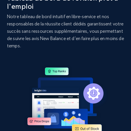
l'emploi
Home Depot US - Discovery products by
Notre tableau de bord intuitif en libre-service et nos
specific category URL
responsables de la réussite client dédiés garantissent votre
succès sans ressources supplémentaires, vous permettant
URL, Domain, Country code, Model number,
Sku, Product id, Product name, Manufacturer,
de suivre les avis New Balance et d’en faire plus en moins de
and more.
temps.
2.1K+
355+
Commencer
Amazon products global dataset
Title, Seller name, Brand, Description, Initial
price, Currency, Availability, Reviews count, and
more.
2.1K+
375+
Commencer