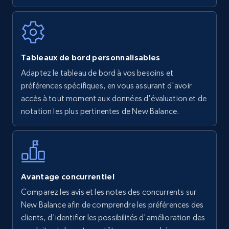
7.4K+
872+
Commencer
Walmart - products
Tableaux de bord personnalisables
URL, Final price, Sku, Currency, Gtin,
Adaptez le tableau de bord à vos besoins et
Specifications, Image urls, Top reviews, and
préférences spécifiques, en vous assurant d'avoir
more.
accès à tout moment aux données d'évaluation et de
notation les plus pertinentes de New Balance.
5.6K+
877+
Commencer
Walmart - products - Find new products by
Avantage concurrentiel
using specific category URL
Comparez les avis et les notes des concurrents sur
URL, Final price, Sku, Currency, Gtin,
New Balance afin de comprendre les préférences des
Specifications, Image urls, Top reviews, and
clients, d'identifier les possibilités d'amélioration des
more.