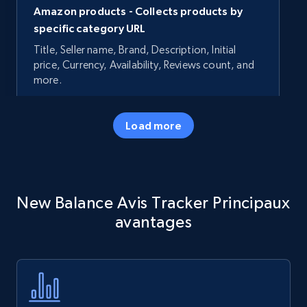
Amazon products - Collects products by
specific category URL
Title, Seller name, Brand, Description, Initial
price, Currency, Availability, Reviews count, and
more.
35.3K+
5.7K+
Commencer
Load more
Amazon products - Collects products by
New Balance Avis Tracker Principaux
specific keywords
avantages
Title, Seller name, Brand, Description, Initial
price, Currency, Availability, Reviews count, and
more.
35.3K+
5.7K+
Commencer