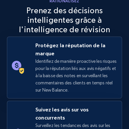
RATIONALISEZ
Specifications, Image urls, Top reviews, and
Prenez des décisions
more.
intelligentes grâce à
5.6K+
877+
Commencer
l'intelligence de révision
Protégez la réputation de la
marque
TikTok Shop
Identifiez de manière proactive les risques
URL, Title, Available, Description, Currency, Initial
pour la réputation liés aux avis négatifs et
price, Final price, Discount percent, and more.
à la baisse des notes en surveillant les
commentaires des clients en temps réel
5.4K+
668+
Commencer
sur New Balance.
Suivez les avis sur vos
TikTok Shop - category
concurrents
URL, Title, Available, Description, Currency, Initial
Surveillez les tendances des avis sur les