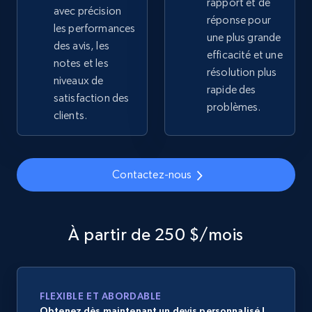
rapport et de
avec précision
Sku, Product id, Product name, Manufacturer,
réponse pour
and more.
les performances
une plus grande
des avis, les
efficacité et une
notes et les
2.1K+
355+
Commencer
résolution plus
niveaux de
rapide des
satisfaction des
problèmes.
clients.
Home Depot US - Gather data on products
using specified keywords
URL, Domain, Country code, Model number,
Contactez-nous
Sku, Product id, Product name, Manufacturer,
and more.
À partir de 250 $/mois
2.1K+
355+
Commencer
FLEXIBLE ET ABORDABLE
Home Depot US - Discover products by
Obtenez dès maintenant un devis personnalisé !