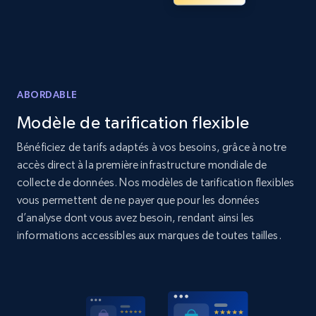
Amazon products global dataset - Collects
products by specific category URL
ABORDABLE
Title, Seller name, Brand, Description, Initial
price, Currency, Availability, Reviews count, and
Modèle de tarification flexible
more.
Bénéficiez de tarifs adaptés à vos besoins, grâce à notre
accès direct à la première infrastructure mondiale de
2.1K+
375+
Commencer
collecte de données. Nos modèles de tarification flexibles
vous permettent de ne payer que pour les données
d’analyse dont vous avez besoin, rendant ainsi les
informations accessibles aux marques de toutes tailles.
Amazon products global dataset -
Collecting products by keyword search
Title, Seller name, Brand, Description, Initial
price, Currency, Availability, Reviews count, and
more.