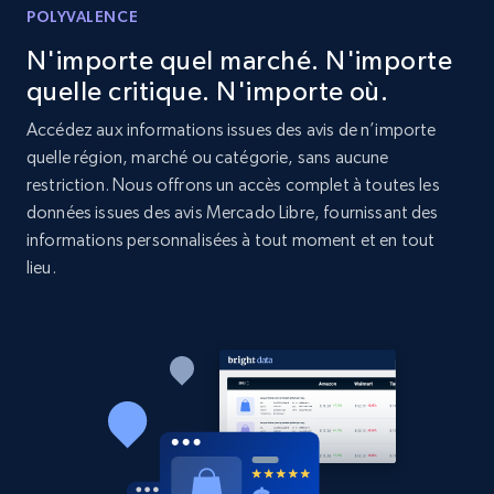
POLYVALENCE
URL, Product id, Listing inventory id, Title, Rating,
N'importe quel marché. N'importe
Reviews count shop, Reviews count item, Initial
price, and more.
quelle critique. N'importe où.
Accédez aux informations issues des avis de n’importe
1.9K+
322+
Commencer
quelle région, marché ou catégorie, sans aucune
restriction. Nous offrons un accès complet à toutes les
données issues des avis Mercado Libre, fournissant des
informations personnalisées à tout moment et en tout
Etsy - Collect data on products using
lieu.
specified keywords
URL, Product id, Listing inventory id, Title, Rating,
Reviews count shop, Reviews count item, Initial
price, and more.
1.9K+
322+
Commencer