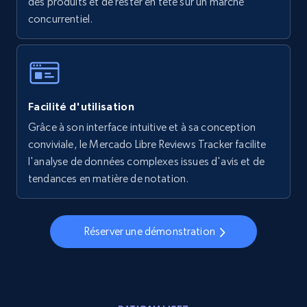
des produits et de rester en tête sur un marché
concurrentiel.
5.6K+
875+
Commencer
Walmart - products - Collects products by
Facilité d'utilisation
specific keywords
Grâce à son interface intuitive et à sa conception
URL, Final price, Sku, Currency, Gtin,
conviviale, le Mercado Libre Reviews Tracker facilite
Specifications, Image urls, Top reviews, and
more.
l'analyse de données complexes issues d'avis et de
tendances en matière de notation.
5.6K+
875+
Commencer
Réserver une démonstration
Walmart - products - Discover products by
using sku numbers
URL, Final price, Sku, Currency, Gtin,