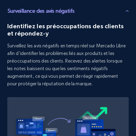
Surveillance des avis négatifs
Target - Discover products by category url
URL, Product id, Title, Product description,
Identifiez les préoccupations des clients
Rating, Reviews count, Initial price, Discount,
et répondez-y
and more.
Surveillez les avis négatifs en temps réel sur Mercado Libre
afin d'identifier les problèmes liés aux produits et les
1.3K+
175+
Commencer
préoccupations des clients. Recevez des alertes lorsque
les notes baissent ou que les sentiments négatifs
augmentent, ce qui vous permet de réagir rapidement
Target - Discover products by specified
pour protéger la réputation de la marque.
UPC
URL, Product id, Title, Product description,
Rating, Reviews count, Initial price, Discount,
and more.
1.3K+
175+
Commencer