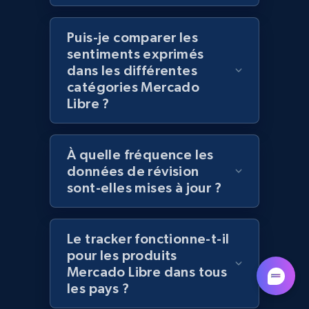
Puis-je comparer les
sentiments exprimés
Lazada - Products - Discover products by
dans les différentes
keyword
catégories Mercado
URL, Title, Rating, Reviews, Initial price, Final
Libre ?
price, Currency, Stock, and more.
988+
160+
Commencer
À quelle fréquence les
données de révision
sont-elles mises à jour ?
Lazada - Products - Discover products by
category URL or brand URL
Le tracker fonctionne-t-il
pour les produits
URL, Title, Rating, Reviews, Initial price, Final
price, Currency, Stock, and more.
Mercado Libre dans tous
les pays ?
988+
160+
Commencer