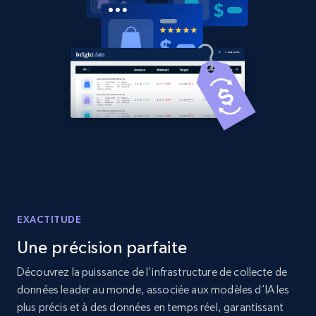
2.1K+
375+
Commencer
Amazon products global dataset - Collects
products by best sellers category URL
Title, Seller name, Brand, Description, Initial
price, Currency, Availability, Reviews count, and
more.
2.1K+
375+
Commencer
EXACTITUDE
Une précision parfaite
Découvrez la puissance de l’infrastructure de collecte de
Amazon products global dataset - Collect
données leader au monde, associée aux modèles d’IA les
Amazon products by seller URL
plus précis et à des données en temps réel, garantissant
Title, Seller name, Brand, Description, Initial