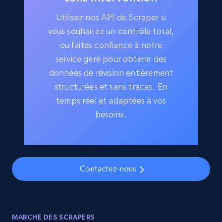
Utilisez nos API de Scraper si
vous souhaitez un contrôle total,
ou faites confiance à notre
service géré pour obtenir des
données de révision entièrement
structurées et sans tracas. En
temps réel et adaptées à vos
besoins.
Contactez-nous
MARCHÉ DES SCRAPERS