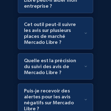
Libre peut-il aider mon
entreprise ?
Lowes.com
Cet outil peut-il suivre
URL, Domain, Marketplace pn, Sku, Other pn,
les avis sur plusieurs
Model number, Gtin ean pn, Product name, and
more.
places de marché
Mercado Libre ?
991+
162+
Commencer
Quelle est la précision
du suivi des avis de
Mercado Libre ?
Lowes.com - Gather data on products using
specified keywords
URL, Domain, Marketplace pn, Sku, Other pn,
Puis-je recevoir des
Model number, Gtin ean pn, Product name, and
alertes pour les avis
more.
négatifs sur Mercado
Libre ?