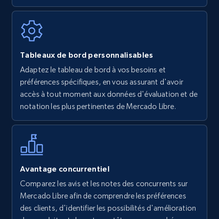
7.4K+
870+
Commencer
Walmart - products
Tableaux de bord personnalisables
URL, Final price, Sku, Currency, Gtin,
Adaptez le tableau de bord à vos besoins et
Specifications, Image urls, Top reviews, and
préférences spécifiques, en vous assurant d'avoir
more.
accès à tout moment aux données d'évaluation et de
notation les plus pertinentes de Mercado Libre.
5.6K+
875+
Commencer
Walmart - products - Find new products by
Avantage concurrentiel
using specific category URL
Comparez les avis et les notes des concurrents sur
URL, Final price, Sku, Currency, Gtin,
Mercado Libre afin de comprendre les préférences
Specifications, Image urls, Top reviews, and
des clients, d'identifier les possibilités d'amélioration
more.