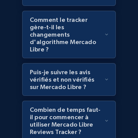
991+
162+
Commencer
Comment le tracker
gère-t-il les
Lowes.com - Collect records by category
changements
URL, Domain, Marketplace pn, Sku, Other pn,
d'algorithme Mercado
Model number, Gtin ean pn, Product name, and
Libre ?
more.
991+
162+
Commencer
Puis-je suivre les avis
vérifiés et non vérifiés
sur Mercado Libre ?
Lazada - Products
Combien de temps faut-
URL, Title, Rating, Reviews, Initial price, Final
il pour commencer à
price, Currency, Stock, and more.
utiliser Mercado Libre
Reviews Tracker ?
988+
160+
Commencer