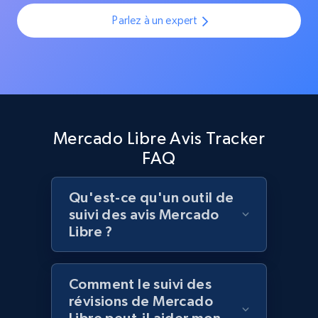
Parlez à un expert
Best Buy products
URL, Product id, Title, Images, Final price,
Currency, Discount, Initial price, and more.
Mercado Libre Avis Tracker
1.1K+
149+
Commencer
FAQ
Qu'est-ce qu'un outil de
Best Buy products - Collect data on
suivi des avis Mercado
products using specified keywords
Libre ?
URL, Product id, Title, Images, Final price,
Currency, Discount, Initial price, and more.
Comment le suivi des
1.1K+
149+
Commencer
révisions de Mercado