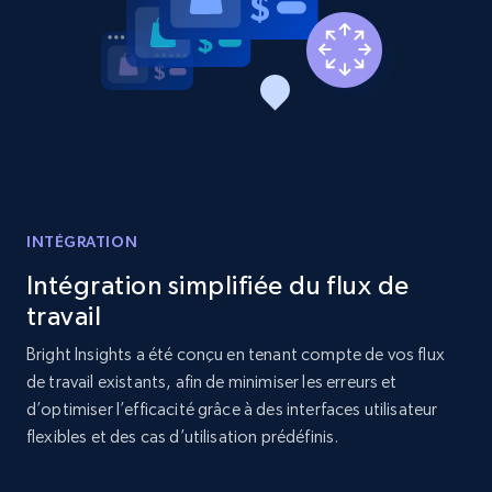
Etsy - Collects data from shop's URL
URL, Product id, Listing inventory id, Title, Rating,
Reviews count shop, Reviews count item, Initial
price, and more.
1.9K+
322+
Commencer
INTÉGRATION
Intégration simplifiée du flux de
Amazon products search
travail
Asin, URL, Name, Sponsored, Initial price, Final
price, Currency, Sold, and more.
Bright Insights a été conçu en tenant compte de vos flux
de travail existants, afin de minimiser les erreurs et
1.6K+
181+
Commencer
d’optimiser l’efficacité grâce à des interfaces utilisateur
flexibles et des cas d’utilisation prédéfinis.