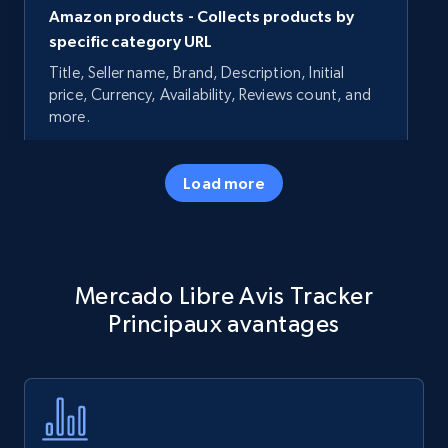
Amazon products - Collects products by
specific category URL
Title, Seller name, Brand, Description, Initial
price, Currency, Availability, Reviews count, and
more.
35.2K+
5.7K+
Commencer
Load more
Amazon products - Collects products by
Mercado Libre Avis Tracker
specific keywords
Principaux avantages
Title, Seller name, Brand, Description, Initial
price, Currency, Availability, Reviews count, and
more.
35.2K+
5.7K+
Commencer