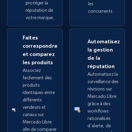
more.
protéger la
les
réputation de
concurrents.
votre marque.
2.4K+
199+
Commencer
Faites
Automatisez
correspondre
Google Shopping - collects products from
la gestion
et comparez
web using keywords
de la
les produits
URL, Product id, Title, Product description,
réputation
Rating, Reviews count, Images, Variations, and
Associez
Automatisez la
more.
facilement des
surveillance des
produits
révisions sur
identiques entre
2.4K+
199+
Commencer
Mercado Libre
différents
grâce à des
vendeurs et
workflows
canaux sur
rationalisés
Home Depot US
Mercado Libre
d'alerte, de
afin de comparer
URL, Domain, Country code, Model number,