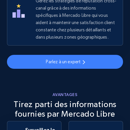
Gérez les stratégies de réputation cross-
2.5K+
canal grâce à des informations
359+
Commencer
spécifiques à Mercado Libre qui vous
aident à maintenir une satisfaction client
constante chez plusieurs détaillants et
eBay - Gather data on products using
dans plusieurs zones géographiques.
specified keywords
URL, Product id, Title, Seller name, Seller rating,
Seller reviews, Breadcrumbs, Root category, and
Parlez à un expert
more.
2.5K+
359+
Commencer
AVANTAGES
Tirez parti des informations
eBay - Collect products from shops on eBay
fournies par Mercado Libre
URL, Product id, Title, Seller name, Seller rating,
Seller reviews, Breadcrumbs, Root category, and
Surveillez le