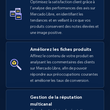
Optimisez la satisfaction client grâce à
l'analyse des performances des avis sur
5.4K+
668+
Commencer
Mercado Libre, en identifiant les
tendances et en veillant à ce que vos
produits conservent des notes élevées et
une image positive.
Amazon sellers info
Seller id, URL, Seller name, Description, Detailed
info, Stars, Feedbacks, Return policy, and more.
Améliorez les fiches produits
Affinez le contenu de votre produit en
2.5K+
378+
Commencer
analysant les commentaires des clients
sur Mercado Libre, afin de pouvoir
répondre aux préoccupations courantes
et améliorer les taux de conversion.
eBay
URL, Product id, Title, Seller name, Seller rating,
Gestion de la réputation
Seller reviews, Breadcrumbs, Root category, and
more.
multicanal