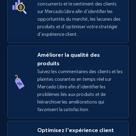
price, Final price, Discount percent, and more.
concurrents et le sentiment des clients
sur Mercado Libre afin d'identifier les
5.4K+
668+
Commencer
opportunités du marché, les lacunes des
produits et d'optimiser votre stratégie
d'expérience client.
TikTok Shop - Collect TikTok shop products
by keywords search
Améliorer la qualité des
produits
URL, Title, Available, Description, Currency, Initial
price, Final price, Discount percent, and more.
Suivez les commentaires des clients et les
plaintes courantes en temps réel sur
Mercado Libre afin d'identifier les
5.4K+
668+
Commencer
problèmes liés aux produits et de
hiérarchiser les améliorations qui
favorisent la satisfaction.
TikTok Shop - discover records by shop url
URL, Title, Available, Description, Currency, Initial
Optimisez l'expérience client
price, Final price, Discount percent, and more.