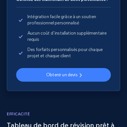
specified URL
URL, Domain, Country code, Model number,
Intégration facile grâce à un soutien
Sku, Product id, Product name, Manufacturer,
professionnel personnalisé
and more.
Aucun coût d'installation supplémentaire
requis
2.1K+
355+
Commencer
Des forfaits personnalisés pour chaque
projet et chaque client
Home Depot US - Discover products by
Obtenir un devis
specified UPC
URL, Domain, Country code, Model number,
Sku, Product id, Product name, Manufacturer,
and more.
EFFICACITÉ
2.1K+
355+
Commencer
Tableau de bord de révision prêt à