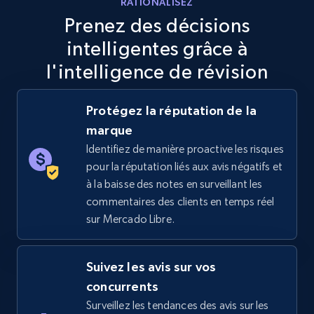
RATIONALISEZ
Specifications, Image urls, Top reviews, and
Prenez des décisions
more.
intelligentes grâce à
5.6K+
875+
Commencer
l'intelligence de révision
Protégez la réputation de la
marque
TikTok Shop
Identifiez de manière proactive les risques
URL, Title, Available, Description, Currency, Initial
pour la réputation liés aux avis négatifs et
price, Final price, Discount percent, and more.
à la baisse des notes en surveillant les
commentaires des clients en temps réel
5.4K+
668+
Commencer
sur Mercado Libre.
Suivez les avis sur vos
TikTok Shop - category
concurrents
URL, Title, Available, Description, Currency, Initial
Surveillez les tendances des avis sur les