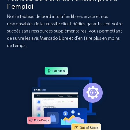
l'emploi
Home Depot US - Discovery products by
Notre tableau de bord intuitif en libre-service et nos
specific category URL
responsables de la réussite client dédiés garantissent votre
succès sans ressources supplémentaires, vous permettant
URL, Domain, Country code, Model number,
Sku, Product id, Product name, Manufacturer,
de suivre les avis Mercado Libre et d’en faire plus en moins
and more.
de temps.
2.1K+
355+
Commencer
Amazon products global dataset
Title, Seller name, Brand, Description, Initial
price, Currency, Availability, Reviews count, and
more.
2.1K+
375+
Commencer