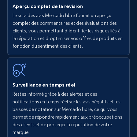
Aperçu complet de la révision
Le suivi des avis Mercado Libre fournit un aperçu
Amazon products - find products by using
complet des commentaires et des évaluations des
upc numbers
clients, vous permettant d'identifier les risques liés à
la réputation et d'optimiser vos offres de produits en
Title, Seller name, Brand, Description, Initial
fonction du sentiment des clients.
price, Currency, Availability, Reviews count, and
more.
35.2K+
5.7K+
Commencer
Surveillance en temps réel
Restez informé grâce à des alertes et des
Amazon Reviews
notifications en temps réel sur les avis négatifs et les
URL, Product name, Product rating, Product
baisses de notation sur Mercado Libre, ce qui vous
rating object, Product rating max, Rating,
permet de répondre rapidement aux préoccupations
Author name, Asin, and more.
des clients et de protéger la réputation de votre
marque.