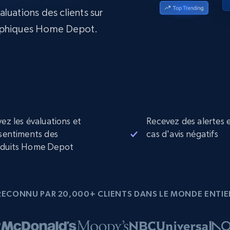
collected
valuations des clients sur
Commence à
Proxys de
à
partir de
raphiques Home Depot.
datacenter
$0.9/IP
B
à
Proxys de ISP
nant
Plus de 700 000 proxys résidentiels
statiques entièrement conformes
e
vez les évaluations et
Recevez des alertes 
 sentiments des
cas d'avis négatifs
duits Home Depot
RECONNU PAR 20,000+ CLIENTS DANS LE MONDE ENTIE