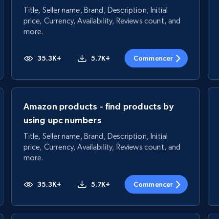
Title, Seller name, Brand, Description, Initial
price, Currency, Availability, Reviews count, and
more.
35.3K+
5.7K+
Commencer
Amazon products - find products by
using upc numbers
Title, Seller name, Brand, Description, Initial
price, Currency, Availability, Reviews count, and
more.
35.3K+
5.7K+
Commencer