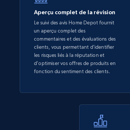
5.6K+
876+
Commencer
Aperçu complet de la révision
Le suivi des avis Home Depot fournit
un aperçu complet des
TikTok Shop - Collect TikTok shop
commentaires et des évaluations des
products by keywords search
clients, vous permettant d'identifier
URL, Title, Available, Description, Currency, Initial
les risques liés à la réputation et
price, Final price, Discount percent, and more.
d'optimiser vos offres de produits en
fonction du sentiment des clients.
5.4K+
668+
Commencer
eBay
URL, Product id, Title, Seller name, Seller rating,
Seller reviews, Breadcrumbs, Root category, and
more.