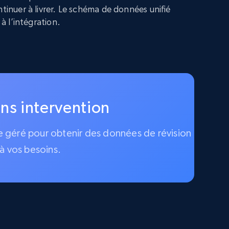
ntinuer à livrer. Le schéma de données unifié
 à l’intégration.
ans intervention
ice géré pour obtenir des données de révision
à vos besoins.