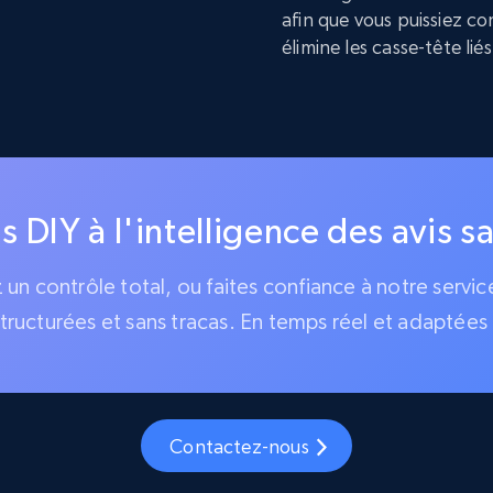
afin que vous puissiez co
élimine les casse-tête liés
is DIY à l'intelligence des avis s
z un contrôle total, ou faites confiance à notre serv
tructurées et sans tracas. En temps réel et adaptées 
Contactez-nous