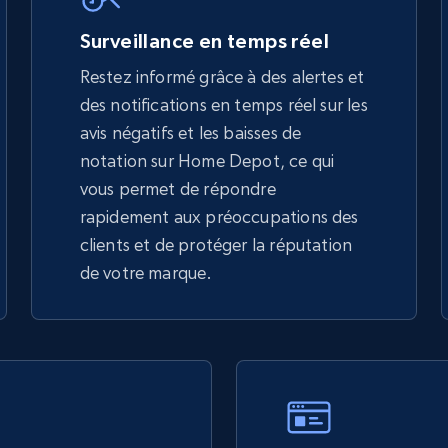
5.4K+
668+
Commencer
Surveillance en temps réel
Restez informé grâce à des alertes et
des notifications en temps réel sur les
TikTok Shop - discover records by shop
avis négatifs et les baisses de
url
notation sur Home Depot, ce qui
URL, Title, Available, Description, Currency, Initial
vous permet de répondre
price, Final price, Discount percent, and more.
rapidement aux préoccupations des
clients et de protéger la réputation
5.4K+
668+
Commencer
de votre marque.
eBay - Gather data on products using
specified keywords
URL, Product id, Title, Seller name, Seller rating,
Seller reviews, Breadcrumbs, Root category, and