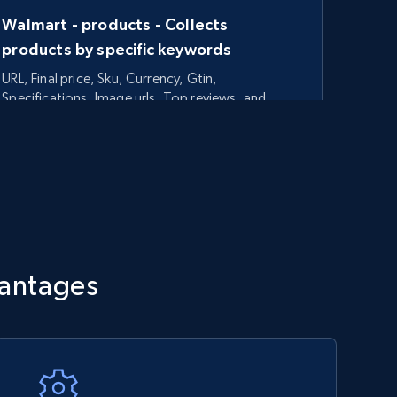
Walmart - products - Collects
products by specific keywords
URL, Final price, Sku, Currency, Gtin,
Specifications, Image urls, Top reviews, and
more.
5.6K+
876+
Commencer
TikTok Shop - category
vantages
URL, Title, Available, Description, Currency, Initial
price, Final price, Discount percent, and more.