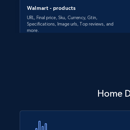
Walmart - products
URL, Final price, Sku, Currency, Gtin,
Specifications, Image urls, Top reviews, and
more.
5.6K+
876+
Commencer
Walmart - products - Discover
Home De
products by using sku numbers
URL, Final price, Sku, Currency, Gtin,
Specifications, Image urls, Top reviews, and
more.