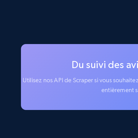
Du suivi des av
Utilisez nos API de Scraper si vous souhaite
entièrement s