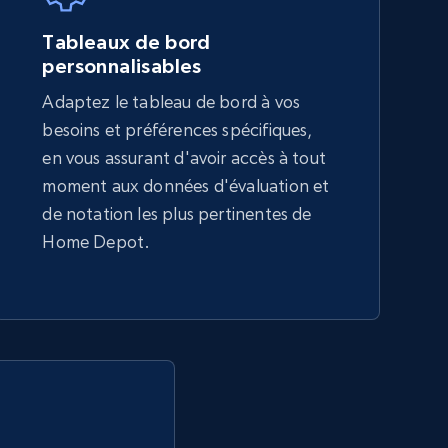
5.4K+
668+
Commencer
Tableaux de bord
personnalisables
Adaptez le tableau de bord à vos
Amazon sellers info
besoins et préférences spécifiques,
Seller id, URL, Seller name, Description, Detailed
en vous assurant d'avoir accès à tout
info, Stars, Feedbacks, Return policy, and more.
moment aux données d'évaluation et
de notation les plus pertinentes de
Home Depot.
2.5K+
378+
Commencer
eBay - Collect products from shops on
eBay
URL, Product id, Title, Seller name, Seller rating,
Seller reviews, Breadcrumbs, Root category, and