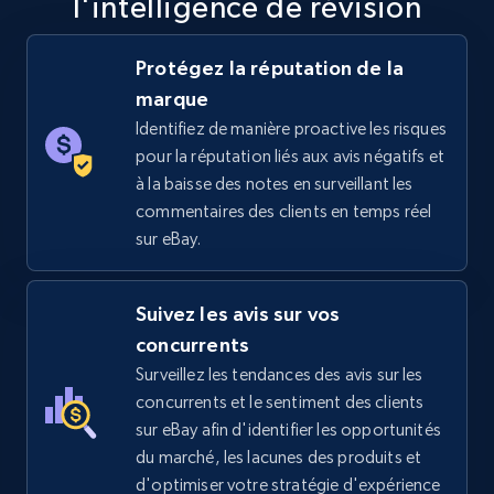
l'intelligence de révision
5.6K+
875+
Commencer
Protégez la réputation de la
marque
Identifiez de manière proactive les risques
TikTok Shop
pour la réputation liés aux avis négatifs et
URL, Title, Available, Description, Currency, Initial
à la baisse des notes en surveillant les
price, Final price, Discount percent, and more.
commentaires des clients en temps réel
sur eBay.
5.4K+
667+
Commencer
Suivez les avis sur vos
concurrents
TikTok Shop - category
Surveillez les tendances des avis sur les
URL, Title, Available, Description, Currency, Initial
concurrents et le sentiment des clients
price, Final price, Discount percent, and more.
sur eBay afin d'identifier les opportunités
du marché, les lacunes des produits et
5.4K+
667+
Commencer
d'optimiser votre stratégie d'expérience