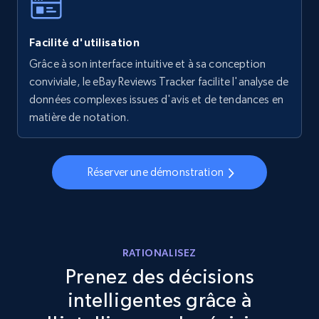
Facilité d'utilisation
Walmart - products - Collects products by
specific keywords
Grâce à son interface intuitive et à sa conception
conviviale, le eBay Reviews Tracker facilite l'analyse de
URL, Final price, Sku, Currency, Gtin,
données complexes issues d'avis et de tendances en
Specifications, Image urls, Top reviews, and
more.
matière de notation.
5.6K+
875+
Commencer
Réserver une démonstration
Walmart - products - Discover products by
using sku numbers
RATIONALISEZ
URL, Final price, Sku, Currency, Gtin,
Prenez des décisions
Specifications, Image urls, Top reviews, and
intelligentes grâce à
more.