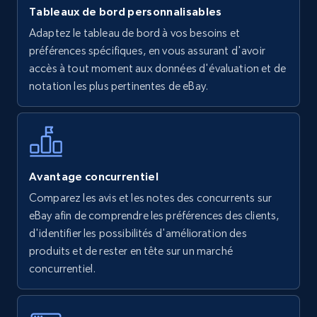
Tableaux de bord personnalisables
Walmart - products
Adaptez le tableau de bord à vos besoins et
URL, Final price, Sku, Currency, Gtin,
préférences spécifiques, en vous assurant d'avoir
Specifications, Image urls, Top reviews, and
accès à tout moment aux données d'évaluation et de
more.
notation les plus pertinentes de eBay.
5.6K+
875+
Commencer
Avantage concurrentiel
Walmart - products - Find new products by
Comparez les avis et les notes des concurrents sur
using specific category URL
eBay afin de comprendre les préférences des clients,
URL, Final price, Sku, Currency, Gtin,
d'identifier les possibilités d'amélioration des
Specifications, Image urls, Top reviews, and
produits et de rester en tête sur un marché
more.
concurrentiel.
5.6K+
875+
Commencer