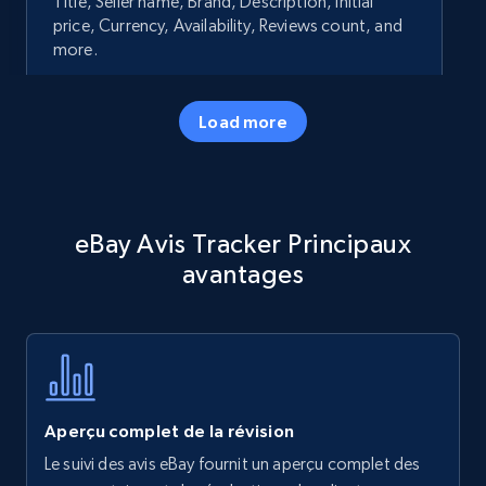
Title, Seller name, Brand, Description, Initial
price, Currency, Availability, Reviews count, and
more.
35.2K+
5.7K+
Commencer
Load more
Amazon products - Collects products by
eBay Avis Tracker Principaux
specific keywords
avantages
Title, Seller name, Brand, Description, Initial
price, Currency, Availability, Reviews count, and
more.
35.2K+
5.7K+
Commencer
Aperçu complet de la révision
Le suivi des avis eBay fournit un aperçu complet des