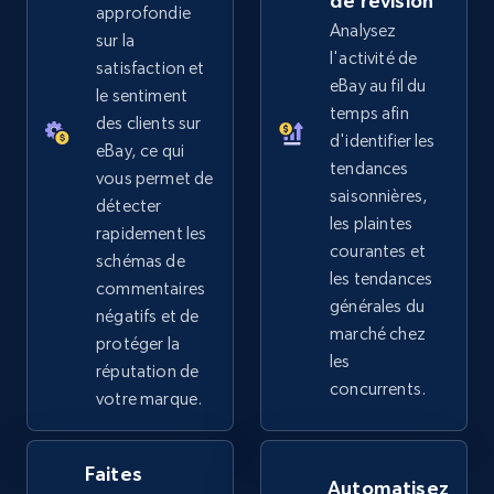
de révision
approfondie
Analysez
sur la
l'activité de
satisfaction et
eBay au fil du
eBay - Collect records by category
le sentiment
temps afin
des clients sur
URL, Product id, Title, Seller name, Seller rating,
d'identifier les
Seller reviews, Breadcrumbs, Root category, and
eBay, ce qui
tendances
more.
vous permet de
saisonnières,
détecter
les plaintes
rapidement les
2.5K+
359+
Commencer
courantes et
schémas de
les tendances
commentaires
générales du
négatifs et de
marché chez
Google Shopping
protéger la
les
réputation de
URL, Product id, Title, Product description,
concurrents.
votre marque.
Rating, Reviews count, Images, Variations, and
more.
Faites
Automatisez
2.4K+
199+
Commencer