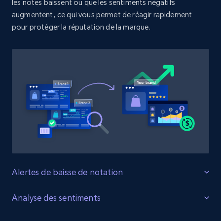
les notes baissent ou que les sentiments négatifs
URL, Product id, Title, Product description,
Rating, Reviews count, Initial price, Discount,
augmentent, ce qui vous permet de réagir rapidement
and more.
pour protéger la réputation de la marque.
1.3K+
175+
Commencer
Target - Discover products by specified
UPC
URL, Product id, Title, Product description,
Rating, Reviews count, Initial price, Discount,
and more.
Alertes de baisse de notation
1.3K+
175+
Commencer
Protégez les évaluations des produits
Analyse des sentiments
Surveillez les changements de notation des produits sur