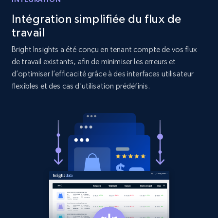
Reviews count shop, Reviews count item, Initial
price, and more.
Intégration simplifiée du flux de
travail
1.9K+
322+
Commencer
Bright Insights a été conçu en tenant compte de vos flux
de travail existants, afin de minimiser les erreurs et
d’optimiser l’efficacité grâce à des interfaces utilisateur
flexibles et des cas d’utilisation prédéfinis.
Amazon products search
Asin, URL, Name, Sponsored, Initial price, Final
price, Currency, Sold, and more.
1.6K+
181+
Commencer
Target
URL, Product id, Title, Product description,
Rating, Reviews count, Initial price, Discount,