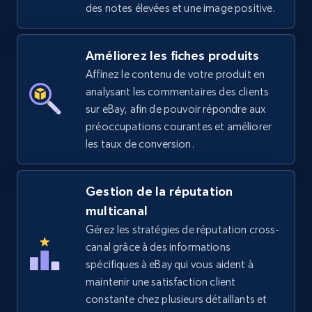
des notes élevées et une image positive.
Amazon sellers info
Améliorez les fiches produits
Seller id, URL, Seller name, Description, Detailed
Affinez le contenu de votre produit en
info, Stars, Feedbacks, Return policy, and more.
analysant les commentaires des clients
sur eBay, afin de pouvoir répondre aux
2.5K+
378+
Commencer
préoccupations courantes et améliorer
les taux de conversion.
eBay
Gestion de la réputation
multicanal
URL, Product id, Title, Seller name, Seller rating,
Seller reviews, Breadcrumbs, Root category, and
Gérez les stratégies de réputation cross-
more.
canal grâce à des informations
spécifiques à eBay qui vous aident à
2.5K+
maintenir une satisfaction client
359+
Commencer
constante chez plusieurs détaillants et