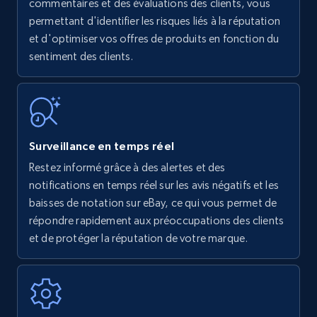
Amazon products - find products by using
commentaires et des évaluations des clients, vous
upc numbers
permettant d'identifier les risques liés à la réputation
et d'optimiser vos offres de produits en fonction du
Title, Seller name, Brand, Description, Initial
sentiment des clients.
price, Currency, Availability, Reviews count, and
more.
35.2K+
5.7K+
Commencer
Surveillance en temps réel
Restez informé grâce à des alertes et des
Amazon Reviews
notifications en temps réel sur les avis négatifs et les
URL, Product name, Product rating, Product
baisses de notation sur eBay, ce qui vous permet de
rating object, Product rating max, Rating,
répondre rapidement aux préoccupations des clients
Author name, Asin, and more.
et de protéger la réputation de votre marque.
7.4K+
870+
Commencer