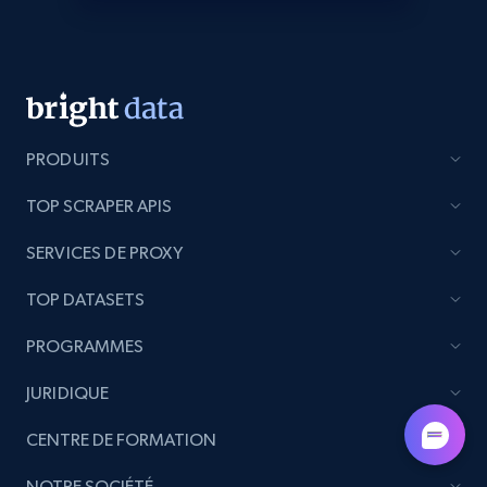
Lazada - Products - Discover products by
keyword
URL, Title, Rating, Reviews, Initial price, Final
price, Currency, Stock, and more.
PRODUITS
988+
160+
Commencer
TOP SCRAPER APIS
SERVICES DE PROXY
Lazada - Products - Discover products by
category URL or brand URL
TOP DATASETS
URL, Title, Rating, Reviews, Initial price, Final
PROGRAMMES
price, Currency, Stock, and more.
JURIDIQUE
988+
160+
Commencer
CENTRE DE FORMATION
NOTRE SOCIÉTÉ