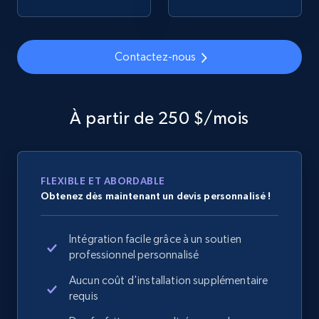
2.1K+
375+
Commencer
Contactez-nous
Amazon products global dataset - Collects
products by specific category URL
À partir de 250 $/mois
Title, Seller name, Brand, Description, Initial
price, Currency, Availability, Reviews count, and
more.
FLEXIBLE ET ABORDABLE
Obtenez dès maintenant un devis personnalisé !
2.1K+
375+
Commencer
Intégration facile grâce à un soutien
professionnel personnalisé
Amazon products global dataset -
Aucun coût d'installation supplémentaire
Collecting products by keyword search
requis
Title, Seller name, Brand, Description, Initial