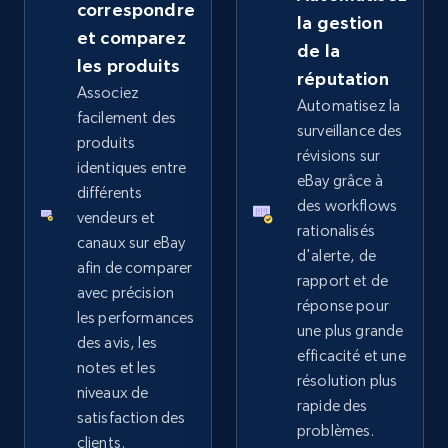
correspondre
la gestion
et comparez
de la
les produits
réputation
Google Shopping - collects products from
Associez
Automatisez la
web using keywords
facilement des
surveillance des
produits
URL, Product id, Title, Product description,
révisions sur
Rating, Reviews count, Images, Variations, and
identiques entre
eBay grâce à
more.
différents
des workflows
vendeurs et
rationalisés
canaux sur eBay
2.4K+
199+
Commencer
d'alerte, de
afin de comparer
rapport et de
avec précision
réponse pour
les performances
une plus grande
Amazon products global dataset
des avis, les
efficacité et une
notes et les
Title, Seller name, Brand, Description, Initial
résolution plus
niveaux de
price, Currency, Availability, Reviews count, and
rapide des
more.
satisfaction des
problèmes.
clients.