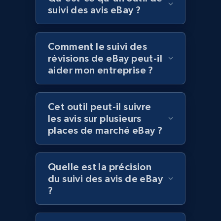
Best Buy products
suivi des avis eBay ?
URL, Product id, Title, Images, Final price,
Currency, Discount, Initial price, and more.
Comment le suivi des
révisions de eBay peut-il
1.1K+
149+
Commencer
aider mon entreprise ?
Cet outil peut-il suivre
Best Buy products - Collect data on
les avis sur plusieurs
products using specified keywords
places de marché eBay ?
URL, Product id, Title, Images, Final price,
Currency, Discount, Initial price, and more.
Quelle est la précision
1.1K+
149+
Commencer
du suivi des avis de eBay
?
Lowes.com