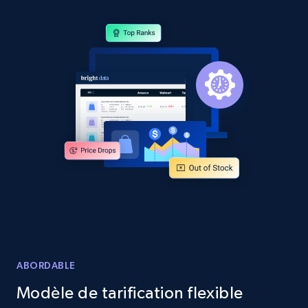
Amazon products by seller URL
Title, Seller name, Brand, Description, Initial
price, Currency, Availability, Reviews count, and
more.
2.1K+
375+
Commencer
Amazon products global dataset - Collect
products from Brands URLs
Title, Seller name, Brand, Description, Initial
price, Currency, Availability, Reviews count, and
more.
ABORDABLE
2.1K+
375+
Commencer
Modèle de tarification flexible