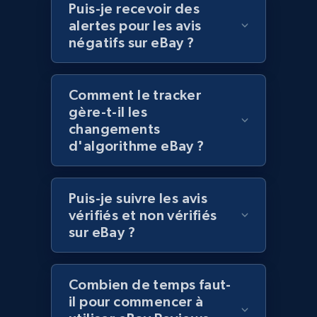
Puis-je recevoir des
URL, Domain, Marketplace pn, Sku, Other pn,
alertes pour les avis
Model number, Gtin ean pn, Product name, and
négatifs sur eBay ?
more.
991+
162+
Commencer
Comment le tracker
gère-t-il les
changements
d'algorithme eBay ?
Lowes.com - Gather data on products using
specified keywords
Puis-je suivre les avis
URL, Domain, Marketplace pn, Sku, Other pn,
Model number, Gtin ean pn, Product name, and
vérifiés et non vérifiés
more.
sur eBay ?
991+
162+
Commencer
Combien de temps faut-
il pour commencer à