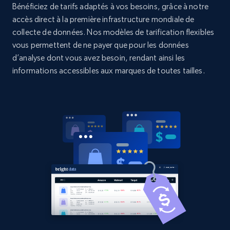
Bénéficiez de tarifs adaptés à vos besoins, grâce à notre
Home Depot US
accès direct à la première infrastructure mondiale de
collecte de données. Nos modèles de tarification flexibles
URL, Domain, Country code, Model number,
vous permettent de ne payer que pour les données
Sku, Product id, Product name, Manufacturer,
and more.
d’analyse dont vous avez besoin, rendant ainsi les
informations accessibles aux marques de toutes tailles.
2.1K+
353+
Commencer
Home Depot US - Gather data on products
using specified keywords
URL, Domain, Country code, Model number,
Sku, Product id, Product name, Manufacturer,
and more.
2.1K+
353+
Commencer