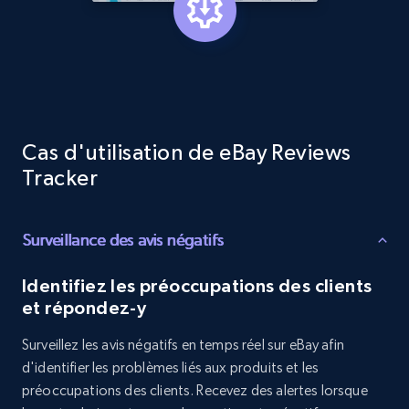
and more.
1.3K+
175+
Commencer
Cas d'utilisation de eBay Reviews
Target - Gather data on products using
Tracker
specified keywords
URL, Product id, Title, Product description,
Rating, Reviews count, Initial price, Discount,
Surveillance des avis négatifs
and more.
Identifiez les préoccupations des clients
1.3K+
175+
Commencer
et répondez-y
Surveillez les avis négatifs en temps réel sur eBay afin
d'identifier les problèmes liés aux produits et les
Target - Discover products by category url
préoccupations des clients. Recevez des alertes lorsque