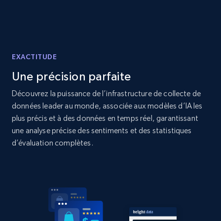
Home Depot US - Discover products by
specified URL
EXACTITUDE
URL, Domain, Country code, Model number,
Sku, Product id, Product name, Manufacturer,
Une précision parfaite
and more.
Découvrez la puissance de l’infrastructure de collecte de
données leader au monde, associée aux modèles d’IA les
2.1K+
353+
Commencer
plus précis et à des données en temps réel, garantissant
une analyse précise des sentiments et des statistiques
d’évaluation complètes.
Home Depot US - Discover products by
specified UPC
URL, Domain, Country code, Model number,
Sku, Product id, Product name, Manufacturer,
and more.