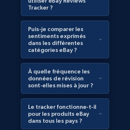
utiliser eBay Reviews
Tracker ?
Lowes.com - Collect records by category
URL, Domain, Marketplace pn, Sku, Other pn,
Model number, Gtin ean pn, Product name, and
Puis-je comparer les
more.
sentiments exprimés
dans les différentes
991+
162+
Commencer
catégories eBay ?
À quelle fréquence les
Lazada - Products
données de révision
URL, Title, Rating, Reviews, Initial price, Final
sont-elles mises à jour ?
price, Currency, Stock, and more.
988+
160+
Commencer
Le tracker fonctionne-t-il
pour les produits eBay
dans tous les pays ?