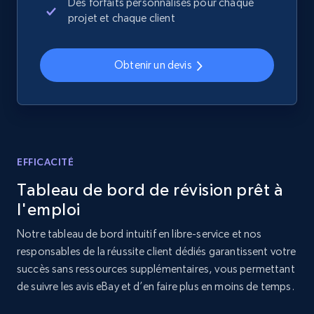
price, Currency, Availability, Reviews count, and
Des forfaits personnalisés pour chaque
more.
projet et chaque client
2.1K+
375+
Commencer
Obtenir un devis
Amazon products global dataset - Collects
products by best sellers category URL
EFFICACITÉ
Title, Seller name, Brand, Description, Initial
price, Currency, Availability, Reviews count, and
Tableau de bord de révision prêt à
more.
l'emploi
2.1K+
375+
Commencer
Notre tableau de bord intuitif en libre-service et nos
responsables de la réussite client dédiés garantissent votre
succès sans ressources supplémentaires, vous permettant
de suivre les avis eBay et d’en faire plus en moins de temps.
Amazon products global dataset - Collect