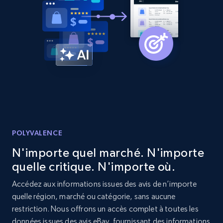
2.1K+
353+
Commencer
Home Depot US - Discovery products by
specific category URL
URL, Domain, Country code, Model number,
Sku, Product id, Product name, Manufacturer,
and more.
POLYVALENCE
2.1K+
353+
Commencer
N'importe quel marché. N'importe
quelle critique. N'importe où.
Accédez aux informations issues des avis de n’importe
Etsy
quelle région, marché ou catégorie, sans aucune
URL, Product id, Listing inventory id, Title, Rating,
restriction. Nous offrons un accès complet à toutes les
Reviews count shop, Reviews count item, Initial
données issues des avis eBay, fournissant des informations