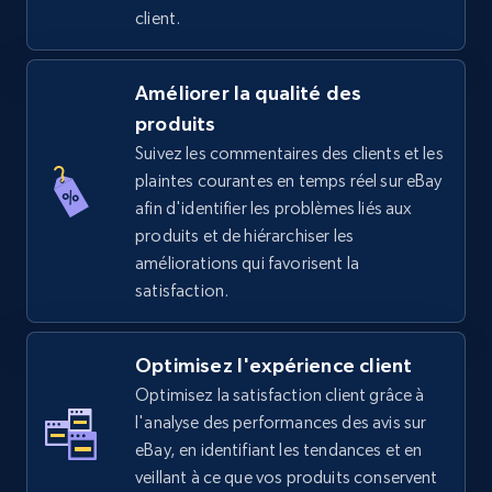
client.
TikTok Shop - Collect TikTok shop products
Améliorer la qualité des
by keywords search
produits
URL, Title, Available, Description, Currency, Initial
Suivez les commentaires des clients et les
price, Final price, Discount percent, and more.
plaintes courantes en temps réel sur eBay
afin d'identifier les problèmes liés aux
produits et de hiérarchiser les
5.4K+
667+
Commencer
améliorations qui favorisent la
satisfaction.
TikTok Shop - discover records by shop url
Optimisez l'expérience client
URL, Title, Available, Description, Currency, Initial
Optimisez la satisfaction client grâce à
price, Final price, Discount percent, and more.
l'analyse des performances des avis sur
eBay, en identifiant les tendances et en
5.4K+
667+
Commencer
veillant à ce que vos produits conservent