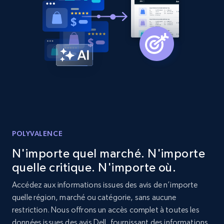
2.1K+
375+
Commencer
Amazon products global dataset - Collect
products from Brands URLs
Title, Seller name, Brand, Description, Initial
price, Currency, Availability, Reviews count, and
more.
POLYVALENCE
2.1K+
375+
Commencer
N'importe quel marché. N'importe
quelle critique. N'importe où.
Accédez aux informations issues des avis de n’importe
Etsy
quelle région, marché ou catégorie, sans aucune
URL, Product id, Listing inventory id, Title, Rating,
restriction. Nous offrons un accès complet à toutes les
Reviews count shop, Reviews count item, Initial
données issues des avis Dell, fournissant des informations