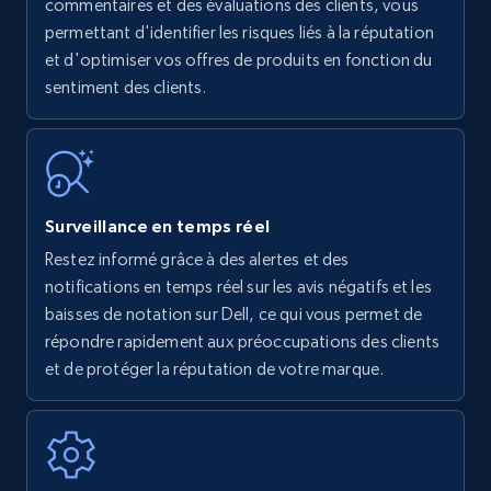
Amazon products - find products by using
commentaires et des évaluations des clients, vous
upc numbers
permettant d'identifier les risques liés à la réputation
et d'optimiser vos offres de produits en fonction du
Title, Seller name, Brand, Description, Initial
sentiment des clients.
price, Currency, Availability, Reviews count, and
more.
35.2K+
5.7K+
Commencer
Surveillance en temps réel
Restez informé grâce à des alertes et des
Amazon Reviews
notifications en temps réel sur les avis négatifs et les
URL, Product name, Product rating, Product
baisses de notation sur Dell, ce qui vous permet de
rating object, Product rating max, Rating,
répondre rapidement aux préoccupations des clients
Author name, Asin, and more.
et de protéger la réputation de votre marque.
7.4K+
870+
Commencer