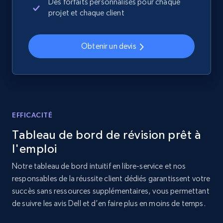
Sku, Product id, Product name, Manufacturer,
Des forfaits personnalisés pour chaque
and more.
projet et chaque client
2.1K+
353+
Commencer
Obtenir un devis
Home Depot US - Discover products by
specified UPC
EFFICACITÉ
URL, Domain, Country code, Model number,
Sku, Product id, Product name, Manufacturer,
Tableau de bord de révision prêt à
and more.
l'emploi
2.1K+
353+
Commencer
Notre tableau de bord intuitif en libre-service et nos
responsables de la réussite client dédiés garantissent votre
succès sans ressources supplémentaires, vous permettant
de suivre les avis Dell et d’en faire plus en moins de temps.
Home Depot US - Discovery products by