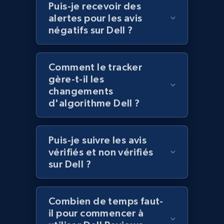
Puis-je recevoir des
URL, Domain, Marketplace pn, Sku, Other pn,
alertes pour les avis
Model number, Gtin ean pn, Product name, and
négatifs sur Dell ?
more.
991+
162+
Commencer
Comment le tracker
gère-t-il les
changements
d'algorithme Dell ?
Lowes.com - Gather data on products using
specified keywords
Puis-je suivre les avis
URL, Domain, Marketplace pn, Sku, Other pn,
Model number, Gtin ean pn, Product name, and
vérifiés et non vérifiés
more.
sur Dell ?
991+
162+
Commencer
Combien de temps faut-
il pour commencer à