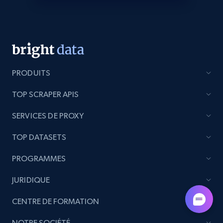
Lazada - Products - Discover products by
keyword
URL, Title, Rating, Reviews, Initial price, Final
price, Currency, Stock, and more.
PRODUITS
988+
160+
Commencer
TOP SCRAPER APIS
SERVICES DE PROXY
Lazada - Products - Discover products by
category URL or brand URL
TOP DATASETS
URL, Title, Rating, Reviews, Initial price, Final
PROGRAMMES
price, Currency, Stock, and more.
JURIDIQUE
988+
160+
Commencer
CENTRE DE FORMATION
NOTRE SOCIÉTÉ