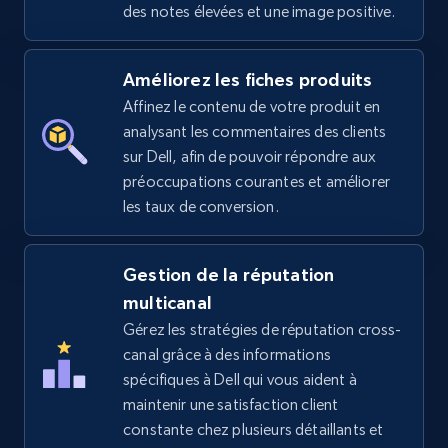
des notes élevées et une image positive.
Amazon sellers info
Améliorez les fiches produits
Seller id, URL, Seller name, Description, Detailed
Affinez le contenu de votre produit en
info, Stars, Feedbacks, Return policy, and more.
analysant les commentaires des clients
sur Dell, afin de pouvoir répondre aux
2.5K+
378+
Commencer
préoccupations courantes et améliorer
les taux de conversion.
eBay
Gestion de la réputation
multicanal
URL, Product id, Title, Seller name, Seller rating,
Seller reviews, Breadcrumbs, Root category, and
Gérez les stratégies de réputation cross-
more.
canal grâce à des informations
spécifiques à Dell qui vous aident à
2.5K+
maintenir une satisfaction client
359+
Commencer
constante chez plusieurs détaillants et