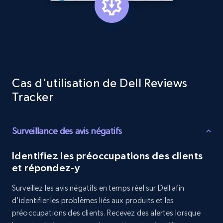
and more.
1.3K+
175+
Commencer
Cas d'utilisation de Dell Reviews
Target - Gather data on products using
Tracker
specified keywords
URL, Product id, Title, Product description,
Rating, Reviews count, Initial price, Discount,
Surveillance des avis négatifs
and more.
Identifiez les préoccupations des clients
1.3K+
175+
Commencer
et répondez-y
Surveillez les avis négatifs en temps réel sur Dell afin
d'identifier les problèmes liés aux produits et les
Target - Discover products by category url
préoccupations des clients. Recevez des alertes lorsque