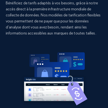
Amazon products global dataset - Collects
Bénéficiez de tarifs adaptés à vos besoins, grâce à notre
products by specific category URL
accès direct à la première infrastructure mondiale de
collecte de données. Nos modèles de tarification flexibles
Title, Seller name, Brand, Description, Initial
vous permettent de ne payer que pour les données
price, Currency, Availability, Reviews count, and
more.
d’analyse dont vous avez besoin, rendant ainsi les
informations accessibles aux marques de toutes tailles.
2.1K+
375+
Commencer
Amazon products global dataset -
Collecting products by keyword search
Title, Seller name, Brand, Description, Initial
price, Currency, Availability, Reviews count, and
more.
2.1K+
375+
Commencer