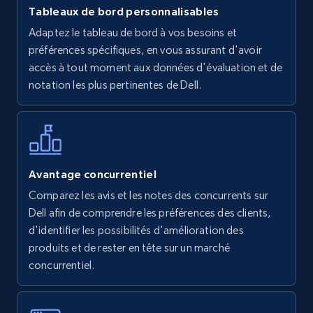
Tableaux de bord personnalisables
Walmart - products
Adaptez le tableau de bord à vos besoins et
URL, Final price, Sku, Currency, Gtin,
préférences spécifiques, en vous assurant d'avoir
Specifications, Image urls, Top reviews, and
accès à tout moment aux données d'évaluation et de
more.
notation les plus pertinentes de Dell.
5.6K+
875+
Commencer
Avantage concurrentiel
Walmart - products - Find new products by
Comparez les avis et les notes des concurrents sur
using specific category URL
Dell afin de comprendre les préférences des clients,
URL, Final price, Sku, Currency, Gtin,
d'identifier les possibilités d'amélioration des
Specifications, Image urls, Top reviews, and
produits et de rester en tête sur un marché
more.
concurrentiel.
5.6K+
875+
Commencer