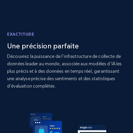
Amazon products global dataset - Collects
products by best sellers category URL
EXACTITUDE
Title, Seller name, Brand, Description, Initial
price, Currency, Availability, Reviews count, and
Une précision parfaite
more.
Découvrez la puissance de l’infrastructure de collecte de
données leader au monde, associée aux modèles d’IA les
2.1K+
375+
Commencer
plus précis et à des données en temps réel, garantissant
une analyse précise des sentiments et des statistiques
d’évaluation complètes.
Amazon products global dataset - Collect
Amazon products by seller URL
Title, Seller name, Brand, Description, Initial
price, Currency, Availability, Reviews count, and
more.