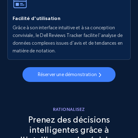
Facilité d'utilisation
Walmart - products - Collects products by
specific keywords
Grâce à son interface intuitive et à sa conception
conviviale, le Dell Reviews Tracker facilite l'analyse de
URL, Final price, Sku, Currency, Gtin,
données complexes issues d'avis et de tendances en
Specifications, Image urls, Top reviews, and
more.
matière de notation.
5.6K+
875+
Commencer
Réserver une démonstration
Walmart - products - Discover products by
using sku numbers
RATIONALISEZ
URL, Final price, Sku, Currency, Gtin,
Prenez des décisions
Specifications, Image urls, Top reviews, and
intelligentes grâce à
more.