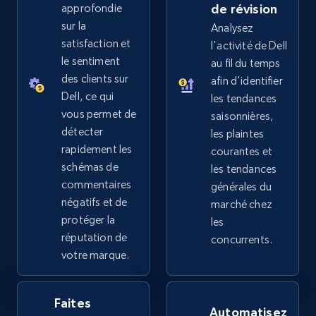
approfondie
de révision
sur la
Analysez
satisfaction et
l'activité de Dell
eBay - Collect records by category
le sentiment
au fil du temps
des clients sur
URL, Product id, Title, Seller name, Seller rating,
afin d'identifier
Seller reviews, Breadcrumbs, Root category, and
Dell, ce qui
les tendances
more.
vous permet de
saisonnières,
détecter
les plaintes
rapidement les
2.5K+
359+
Commencer
courantes et
schémas de
les tendances
commentaires
générales du
négatifs et de
marché chez
Google Shopping
protéger la
les
réputation de
concurrents.
URL, Product id, Title, Product description,
votre marque.
Rating, Reviews count, Images, Variations, and
more.
Faites
Automatisez
2.4K+
199+
Commencer