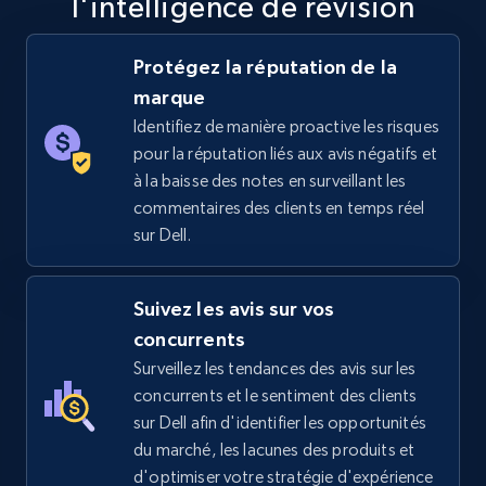
l'intelligence de révision
5.6K+
875+
Commencer
Protégez la réputation de la
marque
Identifiez de manière proactive les risques
TikTok Shop
pour la réputation liés aux avis négatifs et
URL, Title, Available, Description, Currency, Initial
à la baisse des notes en surveillant les
price, Final price, Discount percent, and more.
commentaires des clients en temps réel
sur Dell.
5.4K+
667+
Commencer
Suivez les avis sur vos
concurrents
TikTok Shop - category
Surveillez les tendances des avis sur les
URL, Title, Available, Description, Currency, Initial
concurrents et le sentiment des clients
price, Final price, Discount percent, and more.
sur Dell afin d'identifier les opportunités
du marché, les lacunes des produits et
5.4K+
667+
Commencer
d'optimiser votre stratégie d'expérience