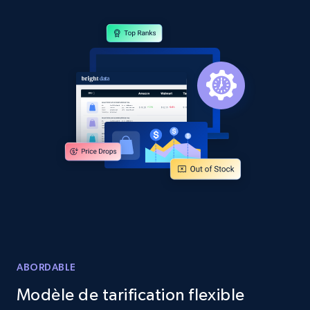
specific category URL
URL, Domain, Country code, Model number,
Sku, Product id, Product name, Manufacturer,
and more.
2.1K+
353+
Commencer
Amazon products global dataset
Title, Seller name, Brand, Description, Initial
price, Currency, Availability, Reviews count, and
more.
2.1K+
375+
Commencer
ABORDABLE
Modèle de tarification flexible