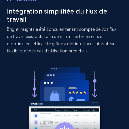
Reviews count shop, Reviews count item, Initial
price, and more.
Intégration simplifiée du flux de
travail
1.9K+
322+
Commencer
Bright Insights a été conçu en tenant compte de vos flux
de travail existants, afin de minimiser les erreurs et
d’optimiser l’efficacité grâce à des interfaces utilisateur
flexibles et des cas d’utilisation prédéfinis.
Amazon products search
Asin, URL, Name, Sponsored, Initial price, Final
price, Currency, Sold, and more.
1.6K+
181+
Commencer
Target
URL, Product id, Title, Product description,
Rating, Reviews count, Initial price, Discount,