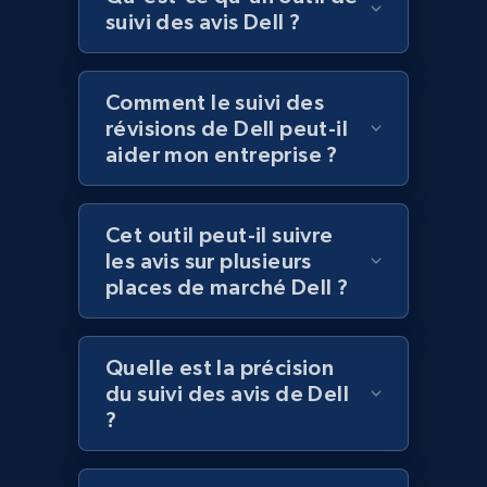
Best Buy products
suivi des avis Dell ?
URL, Product id, Title, Images, Final price,
Currency, Discount, Initial price, and more.
Comment le suivi des
révisions de Dell peut-il
1.1K+
149+
Commencer
aider mon entreprise ?
Cet outil peut-il suivre
Best Buy products - Collect data on
les avis sur plusieurs
products using specified keywords
places de marché Dell ?
URL, Product id, Title, Images, Final price,
Currency, Discount, Initial price, and more.
Quelle est la précision
1.1K+
149+
Commencer
du suivi des avis de Dell
?
Lowes.com