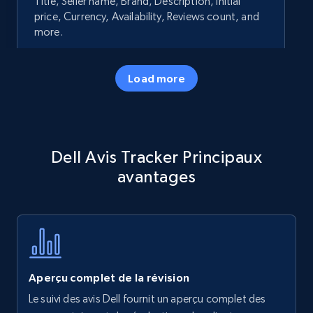
Title, Seller name, Brand, Description, Initial
price, Currency, Availability, Reviews count, and
more.
35.2K+
5.7K+
Commencer
Load more
Amazon products - Collects products by
Dell Avis Tracker Principaux
specific keywords
avantages
Title, Seller name, Brand, Description, Initial
price, Currency, Availability, Reviews count, and
more.
35.2K+
5.7K+
Commencer
Aperçu complet de la révision
Le suivi des avis Dell fournit un aperçu complet des