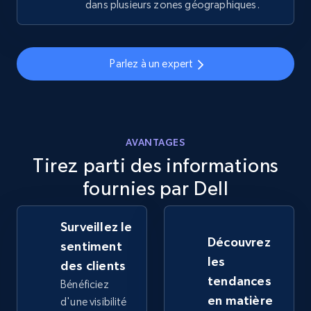
dans plusieurs zones géographiques.
eBay - Gather data on products using
specified keywords
Parlez à un expert
URL, Product id, Title, Seller name, Seller rating,
Seller reviews, Breadcrumbs, Root category, and
more.
AVANTAGES
2.5K+
359+
Commencer
Tirez parti des informations
fournies par Dell
eBay - Collect products from shops on eBay
Surveillez le
URL, Product id, Title, Seller name, Seller rating,
Découvrez
sentiment
Seller reviews, Breadcrumbs, Root category, and
les
more.
des clients
tendances
Bénéficiez
en matière
d'une visibilité
2.5K+
359+
Commencer