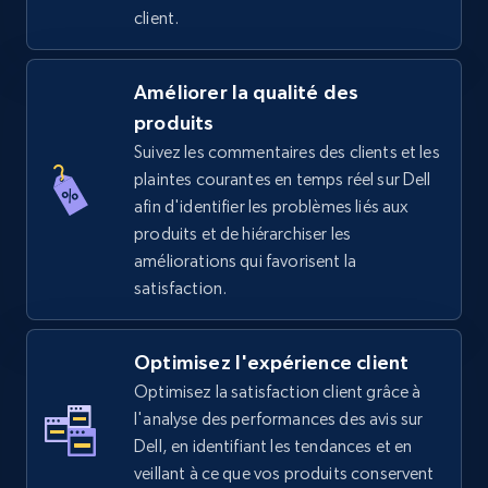
client.
TikTok Shop - Collect TikTok shop products
Améliorer la qualité des
by keywords search
produits
URL, Title, Available, Description, Currency, Initial
Suivez les commentaires des clients et les
price, Final price, Discount percent, and more.
plaintes courantes en temps réel sur Dell
afin d'identifier les problèmes liés aux
produits et de hiérarchiser les
5.4K+
667+
Commencer
améliorations qui favorisent la
satisfaction.
TikTok Shop - discover records by shop url
Optimisez l'expérience client
URL, Title, Available, Description, Currency, Initial
Optimisez la satisfaction client grâce à
price, Final price, Discount percent, and more.
l'analyse des performances des avis sur
Dell, en identifiant les tendances et en
5.4K+
667+
Commencer
veillant à ce que vos produits conservent