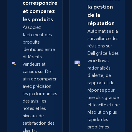
correspondre
la gestion
et comparez
de la
les produits
réputation
Google Shopping - collects products from
Associez
Automatisez la
web using keywords
facilement des
surveillance des
produits
URL, Product id, Title, Product description,
révisions sur
Rating, Reviews count, Images, Variations, and
identiques entre
Dell grâce à des
more.
différents
workflows
vendeurs et
rationalisés
canaux sur Dell
2.4K+
199+
Commencer
d'alerte, de
afin de comparer
rapport et de
avec précision
réponse pour
les performances
une plus grande
Home Depot US
des avis, les
efficacité et une
notes et les
URL, Domain, Country code, Model number,
résolution plus
niveaux de
Sku, Product id, Product name, Manufacturer,
rapide des
and more.
satisfaction des
problèmes.
clients.