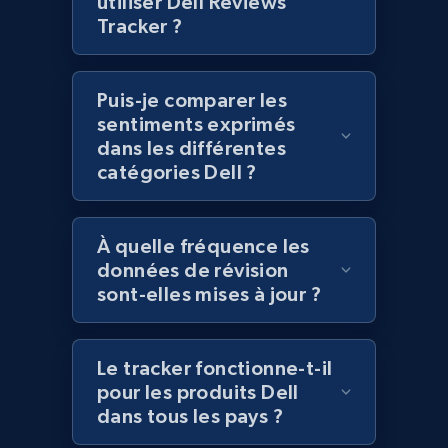
utiliser Dell Reviews
Tracker ?
Lowes.com - Collect records by category
URL, Domain, Marketplace pn, Sku, Other pn,
Model number, Gtin ean pn, Product name, and
Puis-je comparer les
more.
sentiments exprimés
dans les différentes
991+
162+
Commencer
catégories Dell ?
À quelle fréquence les
Lazada - Products
données de révision
URL, Title, Rating, Reviews, Initial price, Final
sont-elles mises à jour ?
price, Currency, Stock, and more.
988+
160+
Commencer
Le tracker fonctionne-t-il
pour les produits Dell
dans tous les pays ?