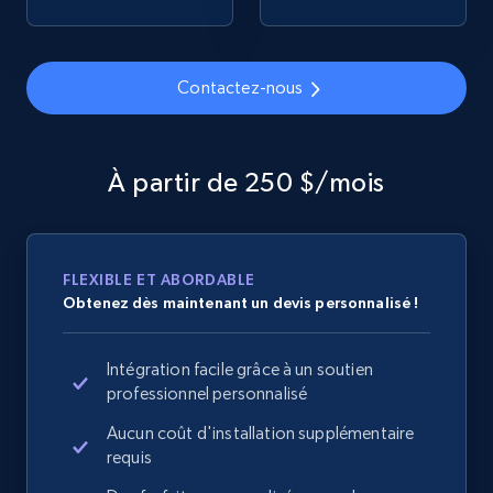
2.1K+
353+
Commencer
Contactez-nous
Home Depot US - Gather data on products
using specified keywords
À partir de 250 $/mois
URL, Domain, Country code, Model number,
Sku, Product id, Product name, Manufacturer,
and more.
FLEXIBLE ET ABORDABLE
Obtenez dès maintenant un devis personnalisé !
2.1K+
353+
Commencer
Intégration facile grâce à un soutien
professionnel personnalisé
Home Depot US - Discover products by
Aucun coût d'installation supplémentaire
specified URL
requis
URL, Domain, Country code, Model number,