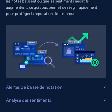
les notes baissent ou que les sentiments négatifs
URL, Product id, Title, Product description,
Rating, Reviews count, Initial price, Discount,
augmentent, ce qui vous permet de réagir rapidement
and more.
pour protéger la réputation de la marque.
1.3K+
175+
Commencer
Target - Discover products by specified
UPC
URL, Product id, Title, Product description,
Rating, Reviews count, Initial price, Discount,
and more.
Alertes de baisse de notation
1.3K+
175+
Commencer
Protégez les évaluations des produits
Analyse des sentiments
Surveillez les changements de notation des produits sur