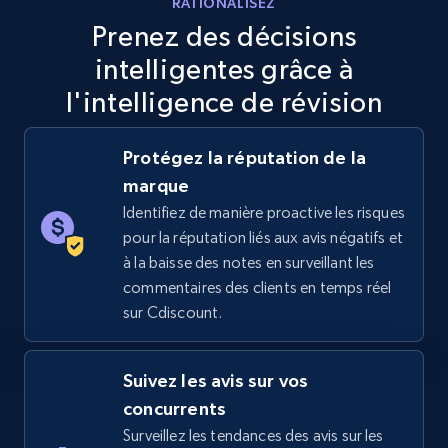
RATIONALISEZ
Specifications, Image urls, Top reviews, and
Prenez des décisions
more.
intelligentes grâce à
5.6K+
877+
Commencer
l'intelligence de révision
Protégez la réputation de la
marque
TikTok Shop
Identifiez de manière proactive les risques
URL, Title, Available, Description, Currency, Initial
pour la réputation liés aux avis négatifs et
price, Final price, Discount percent, and more.
à la baisse des notes en surveillant les
commentaires des clients en temps réel
5.4K+
668+
Commencer
sur Cdiscount.
Suivez les avis sur vos
TikTok Shop - category
concurrents
URL, Title, Available, Description, Currency, Initial
Surveillez les tendances des avis sur les