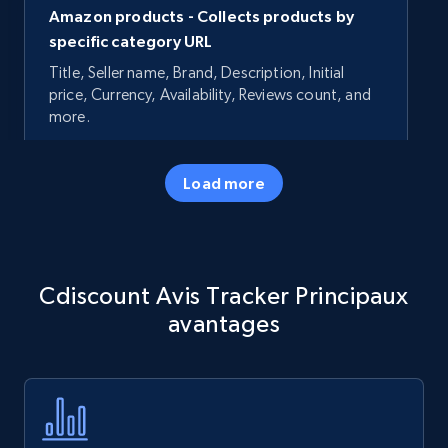
Amazon products - Collects products by
specific category URL
Title, Seller name, Brand, Description, Initial
price, Currency, Availability, Reviews count, and
more.
35.3K+
5.7K+
Commencer
Load more
Amazon products - Collects products by
Cdiscount Avis Tracker Principaux
specific keywords
avantages
Title, Seller name, Brand, Description, Initial
price, Currency, Availability, Reviews count, and
more.
35.3K+
5.7K+
Commencer