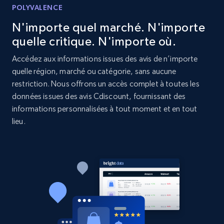
POLYVALENCE
URL, Product id, Listing inventory id, Title, Rating,
N'importe quel marché. N'importe
Reviews count shop, Reviews count item, Initial
price, and more.
quelle critique. N'importe où.
Accédez aux informations issues des avis de n’importe
1.9K+
323+
Commencer
quelle région, marché ou catégorie, sans aucune
restriction. Nous offrons un accès complet à toutes les
données issues des avis Cdiscount, fournissant des
informations personnalisées à tout moment et en tout
Etsy - Collect data on products using
lieu.
specified keywords
URL, Product id, Listing inventory id, Title, Rating,
Reviews count shop, Reviews count item, Initial
price, and more.
1.9K+
323+
Commencer