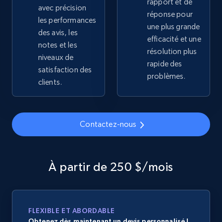
rapport et de
avec précision
Sku, Product id, Product name, Manufacturer,
réponse pour
and more.
les performances
une plus grande
des avis, les
efficacité et une
notes et les
2.1K+
355+
Commencer
résolution plus
niveaux de
rapide des
satisfaction des
problèmes.
clients.
Home Depot US - Gather data on products
using specified keywords
URL, Domain, Country code, Model number,
Contactez-nous
Sku, Product id, Product name, Manufacturer,
and more.
À partir de 250 $/mois
2.1K+
355+
Commencer
FLEXIBLE ET ABORDABLE
Home Depot US - Discover products by
Obtenez dès maintenant un devis personnalisé !