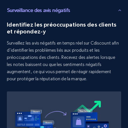
Surveillance des avis négatifs
Target - Discover products by category url
URL, Product id, Title, Product description,
Identifiez les préoccupations des clients
Rating, Reviews count, Initial price, Discount,
et répondez-y
and more.
Surveillez les avis négatifs en temps réel sur Cdiscount afin
d'identifier les problèmes liés aux produits et les
1.3K+
176+
Commencer
préoccupations des clients. Recevez des alertes lorsque
les notes baissent ou que les sentiments négatifs
augmentent, ce qui vous permet de réagir rapidement
Target - Discover products by specified
pour protéger la réputation de la marque.
UPC
URL, Product id, Title, Product description,
Rating, Reviews count, Initial price, Discount,
and more.
1.3K+
176+
Commencer