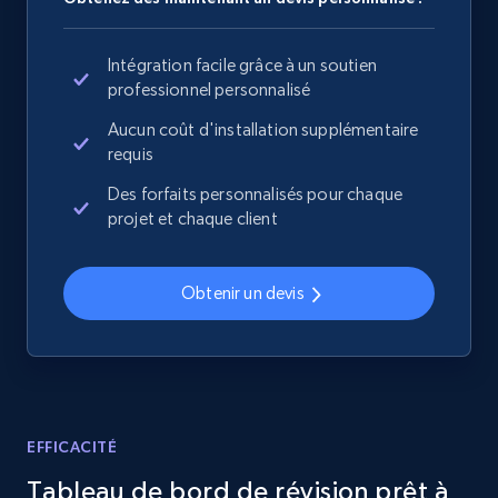
specified URL
URL, Domain, Country code, Model number,
Intégration facile grâce à un soutien
Sku, Product id, Product name, Manufacturer,
professionnel personnalisé
and more.
Aucun coût d'installation supplémentaire
requis
2.1K+
355+
Commencer
Des forfaits personnalisés pour chaque
projet et chaque client
Home Depot US - Discover products by
Obtenir un devis
specified UPC
URL, Domain, Country code, Model number,
Sku, Product id, Product name, Manufacturer,
and more.
EFFICACITÉ
2.1K+
355+
Commencer
Tableau de bord de révision prêt à