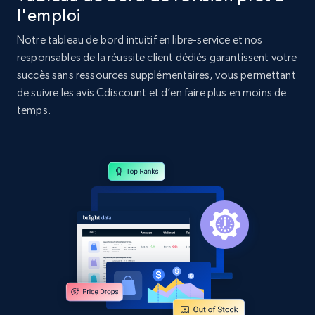
l'emploi
Home Depot US - Discovery products by
Notre tableau de bord intuitif en libre-service et nos
specific category URL
responsables de la réussite client dédiés garantissent votre
succès sans ressources supplémentaires, vous permettant
URL, Domain, Country code, Model number,
Sku, Product id, Product name, Manufacturer,
de suivre les avis Cdiscount et d’en faire plus en moins de
and more.
temps.
2.1K+
355+
Commencer
Amazon products global dataset
Title, Seller name, Brand, Description, Initial
price, Currency, Availability, Reviews count, and
more.
2.1K+
375+
Commencer