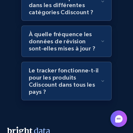
dans les différentes
catégories Cdiscount ?
Lazada - Products - Discover products by
brand URL
À quelle fréquence les
URL, Title, Rating, Reviews, Initial price, Final
données de révision
price, Currency, Stock, and more.
sont-elles mises à jour ?
991+
165+
Commencer
Le tracker fonctionne-t-il
pour les produits
Cdiscount dans tous les
Lowes.com
pays ?
URL, Domain, Marketplace pn, Sku, Other pn,
Model number, Gtin ean pn, Product name, and
more.
991+
162+
Commencer