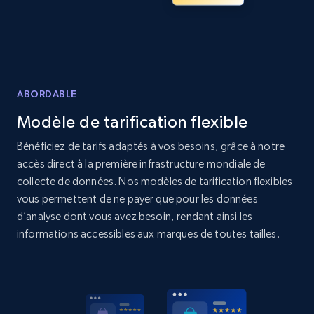
Amazon products global dataset - Collects
products by specific category URL
ABORDABLE
Title, Seller name, Brand, Description, Initial
price, Currency, Availability, Reviews count, and
Modèle de tarification flexible
more.
Bénéficiez de tarifs adaptés à vos besoins, grâce à notre
accès direct à la première infrastructure mondiale de
2.1K+
375+
Commencer
collecte de données. Nos modèles de tarification flexibles
vous permettent de ne payer que pour les données
d’analyse dont vous avez besoin, rendant ainsi les
informations accessibles aux marques de toutes tailles.
Amazon products global dataset -
Collecting products by keyword search
Title, Seller name, Brand, Description, Initial
price, Currency, Availability, Reviews count, and
more.