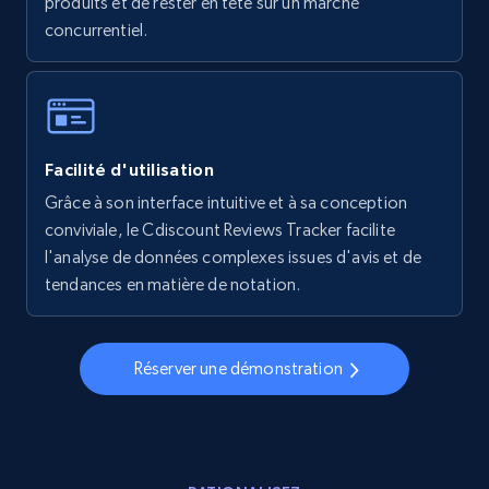
produits et de rester en tête sur un marché
concurrentiel.
5.6K+
877+
Commencer
Walmart - products - Collects products by
Facilité d'utilisation
specific keywords
Grâce à son interface intuitive et à sa conception
URL, Final price, Sku, Currency, Gtin,
conviviale, le Cdiscount Reviews Tracker facilite
Specifications, Image urls, Top reviews, and
more.
l'analyse de données complexes issues d'avis et de
tendances en matière de notation.
5.6K+
877+
Commencer
Réserver une démonstration
Walmart - products - Discover products by
using sku numbers
URL, Final price, Sku, Currency, Gtin,