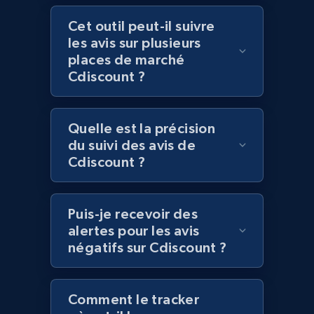
Cet outil peut-il suivre
les avis sur plusieurs
Lazada - Products
places de marché
URL, Title, Rating, Reviews, Initial price, Final
Cdiscount ?
price, Currency, Stock, and more.
991+
165+
Commencer
Quelle est la précision
du suivi des avis de
Cdiscount ?
Lazada - Products - Discover products by
keyword
Puis-je recevoir des
alertes pour les avis
URL, Title, Rating, Reviews, Initial price, Final
price, Currency, Stock, and more.
négatifs sur Cdiscount ?
991+
165+
Commencer
Comment le tracker