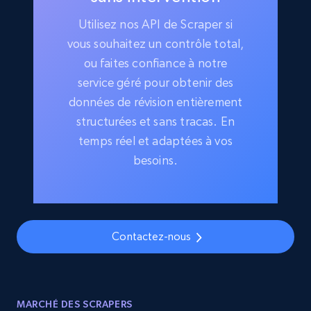
Utilisez nos API de Scraper si
vous souhaitez un contrôle total,
ou faites confiance à notre
service géré pour obtenir des
données de révision entièrement
structurées et sans tracas. En
temps réel et adaptées à vos
besoins.
Contactez-nous
MARCHÉ DES SCRAPERS