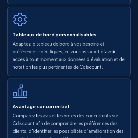
7.4K+
872+
Commencer
Walmart - products
Tableaux de bord personnalisables
URL, Final price, Sku, Currency, Gtin,
Adaptez le tableau de bord à vos besoins et
Specifications, Image urls, Top reviews, and
préférences spécifiques, en vous assurant d'avoir
more.
accès à tout moment aux données d'évaluation et de
notation les plus pertinentes de Cdiscount.
5.6K+
877+
Commencer
Walmart - products - Find new products by
Avantage concurrentiel
using specific category URL
Comparez les avis et les notes des concurrents sur
URL, Final price, Sku, Currency, Gtin,
Cdiscount afin de comprendre les préférences des
Specifications, Image urls, Top reviews, and
clients, d'identifier les possibilités d'amélioration des
more.