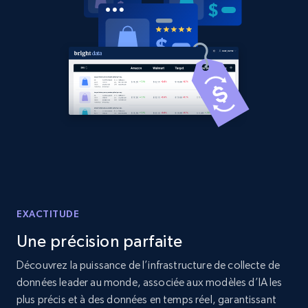
2.1K+
375+
Commencer
Amazon products global dataset - Collects
products by best sellers category URL
Title, Seller name, Brand, Description, Initial
price, Currency, Availability, Reviews count, and
more.
2.1K+
375+
Commencer
EXACTITUDE
Une précision parfaite
Découvrez la puissance de l’infrastructure de collecte de
Amazon products global dataset - Collect
données leader au monde, associée aux modèles d’IA les
Amazon products by seller URL
plus précis et à des données en temps réel, garantissant
Title, Seller name, Brand, Description, Initial