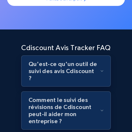
Best Buy products
URL, Product id, Title, Images, Final price,
Currency, Discount, Initial price, and more.
Cdiscount Avis Tracker FAQ
1.1K+
149+
Commencer
Qu'est-ce qu'un outil de
suivi des avis Cdiscount
?
Best Buy products - Collect data on
products using specified keywords
Comment le suivi des
URL, Product id, Title, Images, Final price,
révisions de Cdiscount
Currency, Discount, Initial price, and more.
peut-il aider mon
entreprise ?
1.1K+
149+
Commencer