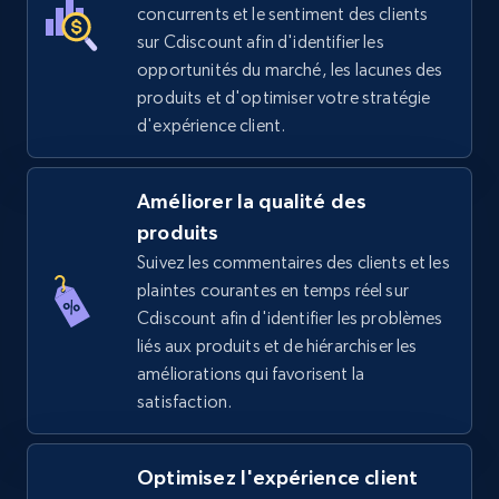
price, Final price, Discount percent, and more.
concurrents et le sentiment des clients
sur Cdiscount afin d'identifier les
5.4K+
668+
Commencer
opportunités du marché, les lacunes des
produits et d'optimiser votre stratégie
d'expérience client.
TikTok Shop - Collect TikTok shop products
by keywords search
Améliorer la qualité des
produits
URL, Title, Available, Description, Currency, Initial
price, Final price, Discount percent, and more.
Suivez les commentaires des clients et les
plaintes courantes en temps réel sur
Cdiscount afin d'identifier les problèmes
5.4K+
668+
Commencer
liés aux produits et de hiérarchiser les
améliorations qui favorisent la
satisfaction.
TikTok Shop - discover records by shop url
URL, Title, Available, Description, Currency, Initial
Optimisez l'expérience client
price, Final price, Discount percent, and more.