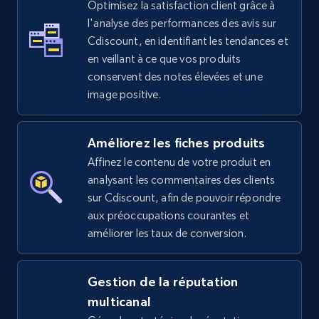
Optimisez la satisfaction client grâce à
l'analyse des performances des avis sur
5.4K+
668+
Commencer
Cdiscount, en identifiant les tendances et
en veillant à ce que vos produits
conservent des notes élevées et une
image positive.
Amazon sellers info
Seller id, URL, Seller name, Description, Detailed
info, Stars, Feedbacks, Return policy, and more.
Améliorez les fiches produits
Affinez le contenu de votre produit en
2.5K+
378+
Commencer
analysant les commentaires des clients
sur Cdiscount, afin de pouvoir répondre
aux préoccupations courantes et
améliorer les taux de conversion.
eBay
URL, Product id, Title, Seller name, Seller rating,
Gestion de la réputation
Seller reviews, Breadcrumbs, Root category, and
more.
multicanal