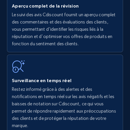
Aperçu complet de la révision
Le suivi des avis Cdiscount fournit un aperçu complet
Amazon products - find products by using
des commentaires et des évaluations des clients,
upc numbers
vous permettant d'identifier les risques liés à la
réputation et d'optimiser vos offres de produits en
Title, Seller name, Brand, Description, Initial
fonction du sentiment des clients.
price, Currency, Availability, Reviews count, and
more.
35.3K+
5.7K+
Commencer
Surveillance en temps réel
Restez informé grâce à des alertes et des
Amazon Reviews
notifications en temps réel sur les avis négatifs et les
URL, Product name, Product rating, Product
baisses de notation sur Cdiscount, ce qui vous
rating object, Product rating max, Rating,
permet de répondre rapidement aux préoccupations
Author name, Asin, and more.
des clients et de protéger la réputation de votre
marque.