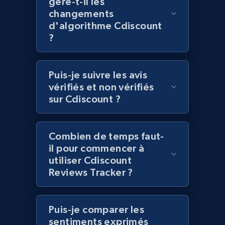
gère-t-il les
changements
d'algorithme Cdiscount
Lazada - Products - Discover products by
?
category URL or brand URL
URL, Title, Rating, Reviews, Initial price, Final
price, Currency, Stock, and more.
Puis-je suivre les avis
vérifiés et non vérifiés
991+
165+
Commencer
sur Cdiscount ?
Combien de temps faut-
Lazada - Products - Discover products by
il pour commencer à
seller URL
utiliser Cdiscount
URL, Title, Rating, Reviews, Initial price, Final
Reviews Tracker ?
price, Currency, Stock, and more.
Puis-je comparer les
991+
165+
Commencer
sentiments exprimés