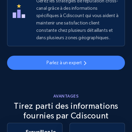
Gérez les stratégies de réputation cross-
2.5K+
canal grâce à des informations
359+
Commencer
spécifiques à Cdiscount qui vous aident à
maintenir une satisfaction client
constante chez plusieurs détaillants et
eBay - Gather data on products using
dans plusieurs zones géographiques.
specified keywords
URL, Product id, Title, Seller name, Seller rating,
Seller reviews, Breadcrumbs, Root category, and
Parlez à un expert
more.
2.5K+
359+
Commencer
AVANTAGES
Tirez parti des informations
eBay - Collect products from shops on eBay
fournies par Cdiscount
URL, Product id, Title, Seller name, Seller rating,
Seller reviews, Breadcrumbs, Root category, and
Surveillez le