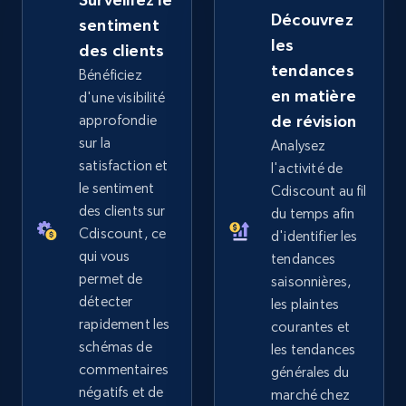
more.
Découvrez
sentiment
les
des clients
2.5K+
359+
Commencer
tendances
Bénéficiez
en matière
d'une visibilité
approfondie
de révision
eBay - Collect records by category
sur la
Analysez
satisfaction et
URL, Product id, Title, Seller name, Seller rating,
l'activité de
Seller reviews, Breadcrumbs, Root category, and
le sentiment
Cdiscount au fil
more.
des clients sur
du temps afin
Cdiscount, ce
d'identifier les
qui vous
2.5K+
359+
Commencer
tendances
permet de
saisonnières,
détecter
les plaintes
rapidement les
courantes et
Google Shopping
schémas de
les tendances
commentaires
générales du
URL, Product id, Title, Product description,
négatifs et de
Rating, Reviews count, Images, Variations, and
marché chez