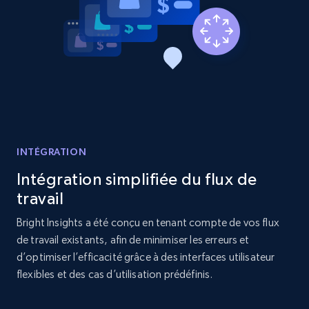
Etsy - Collects data from shop's URL
URL, Product id, Listing inventory id, Title, Rating,
Reviews count shop, Reviews count item, Initial
price, and more.
1.9K+
323+
Commencer
INTÉGRATION
Intégration simplifiée du flux de
Amazon products search
travail
Asin, URL, Name, Sponsored, Initial price, Final
price, Currency, Sold, and more.
Bright Insights a été conçu en tenant compte de vos flux
de travail existants, afin de minimiser les erreurs et
1.6K+
181+
Commencer
d’optimiser l’efficacité grâce à des interfaces utilisateur
flexibles et des cas d’utilisation prédéfinis.