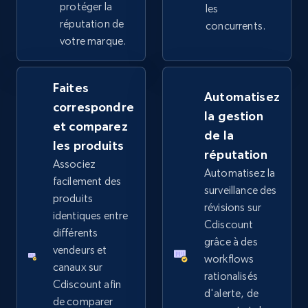
more.
protéger la
les
réputation de
concurrents.
votre marque.
2.4K+
202+
Commencer
Faites
Automatisez
correspondre
Google Shopping - collects products from
la gestion
et comparez
web using keywords
de la
les produits
URL, Product id, Title, Product description,
réputation
Rating, Reviews count, Images, Variations, and
Associez
Automatisez la
more.
facilement des
surveillance des
produits
révisions sur
identiques entre
2.4K+
202+
Commencer
Cdiscount
différents
grâce à des
vendeurs et
workflows
canaux sur
rationalisés
Home Depot US
Cdiscount afin
d'alerte, de
de comparer
URL, Domain, Country code, Model number,