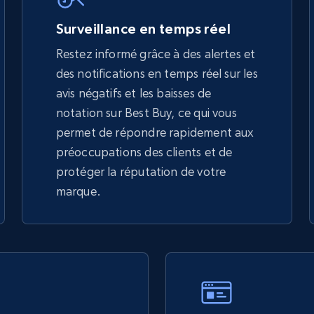
5.4K+
667+
Commencer
Surveillance en temps réel
Restez informé grâce à des alertes et
des notifications en temps réel sur les
TikTok Shop - discover records by shop
avis négatifs et les baisses de
url
notation sur Best Buy, ce qui vous
URL, Title, Available, Description, Currency, Initial
permet de répondre rapidement aux
price, Final price, Discount percent, and more.
préoccupations des clients et de
protéger la réputation de votre
5.4K+
667+
Commencer
marque.
eBay - Gather data on products using
specified keywords
URL, Product id, Title, Seller name, Seller rating,
Seller reviews, Breadcrumbs, Root category, and