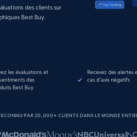
collected
valuations des clients sur
Commence à
Proxys de
à
partir de
phiques Best Buy.
datacenter
$0.9/IP
B
à
Proxys de ISP
nant
Plus de 700 000 proxys résidentiels
statiques entièrement conformes
e
vez les évaluations et
Recevez des alertes 
 sentiments des
cas d'avis négatifs
duits Best Buy
RECONNU PAR 20,000+ CLIENTS DANS LE MONDE ENTIE