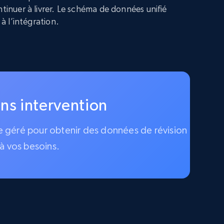
ntinuer à livrer. Le schéma de données unifié
 à l’intégration.
ans intervention
ice géré pour obtenir des données de révision
à vos besoins.