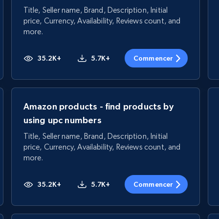
Title, Seller name, Brand, Description, Initial
price, Currency, Availability, Reviews count, and
more.
35.2K+
5.7K+
Commencer
Amazon products - find products by
using upc numbers
Title, Seller name, Brand, Description, Initial
price, Currency, Availability, Reviews count, and
more.
35.2K+
5.7K+
Commencer