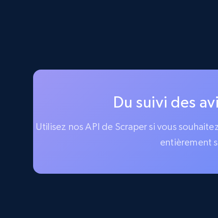
Du suivi des av
Utilisez nos API de Scraper si vous souhaite
entièrement s