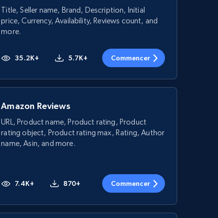
Title, Seller name, Brand, Description, Initial
price, Currency, Availability, Reviews count, and
more.
35.2K+
5.7K+
Commencer
Amazon Reviews
URL, Product name, Product rating, Product
rating object, Product rating max, Rating, Author
name, Asin, and more.
7.4K+
870+
Commencer