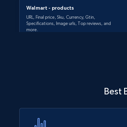
Walmart - products
URL, Final price, Sku, Currency, Gtin,
Specifications, Image urls, Top reviews, and
more.
5.6K+
875+
Commencer
Walmart - products - Discover
Best 
products by using sku numbers
URL, Final price, Sku, Currency, Gtin,
Specifications, Image urls, Top reviews, and
more.