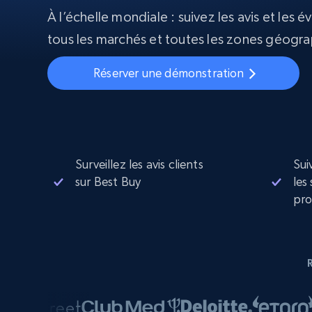
À l’échelle mondiale : suivez les avis et les é
Proxys
Commence 
tous les marchés et toutes les zones géogra
résidentiels
partir de
INFRASTRUCTURE PROXY
$5
$2.5/G
50% OFF
Réserver une démonstration
Commence 
Proxys résidentiels
50% OFF
Proxys de ISP
partir de
400M+ adresses IP mondiales prove
$1.3/IP
d’appareils pair réels
Proxys de datacenter
Proxys fiables et à haut débit pour un
extraction de données efficace
Surveillez les avis clients
Sui
sur Best Buy
les
pro