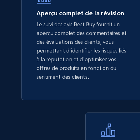
5.6K+
875+
Commencer
Aperçu complet de la révision
Le suivi des avis Best Buy fournit un
aperçu complet des commentaires et
TikTok Shop - Collect TikTok shop
des évaluations des clients, vous
products by keywords search
permettant d'identifier les risques liés
URL, Title, Available, Description, Currency, Initial
à la réputation et d'optimiser vos
price, Final price, Discount percent, and more.
offres de produits en fonction du
sentiment des clients.
5.4K+
667+
Commencer
eBay
URL, Product id, Title, Seller name, Seller rating,
Seller reviews, Breadcrumbs, Root category, and
more.