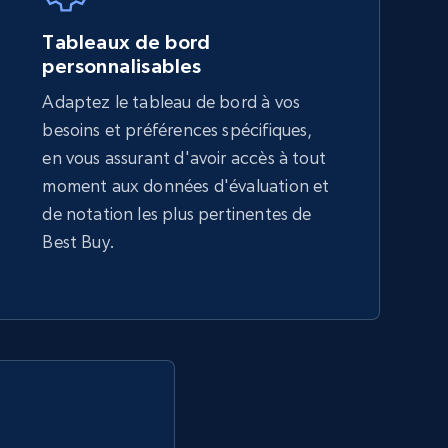
5.4K+
667+
Commencer
Tableaux de bord
personnalisables
Adaptez le tableau de bord à vos
Amazon sellers info
besoins et préférences spécifiques,
Seller id, URL, Seller name, Description, Detailed
en vous assurant d'avoir accès à tout
info, Stars, Feedbacks, Return policy, and more.
moment aux données d'évaluation et
de notation les plus pertinentes de
Best Buy.
2.5K+
378+
Commencer
eBay - Collect products from shops on
eBay
URL, Product id, Title, Seller name, Seller rating,
Seller reviews, Breadcrumbs, Root category, and