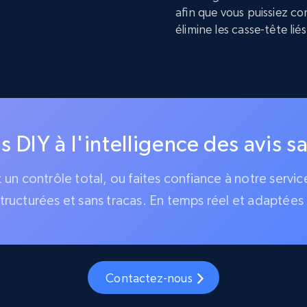
afin que vous puissiez co
élimine les casse-tête liés
is DIY à l'intelligence des avis s
z un contrôle total, ou faites confiance à notre serv
tructurées et sans tracas. En temps réel et adaptées 
Contactez-nous