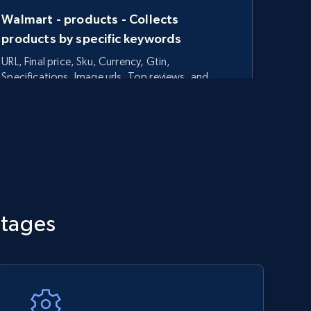
Walmart - products - Collects
products by specific keywords
URL, Final price, Sku, Currency, Gtin,
Specifications, Image urls, Top reviews, and
more.
5.6K+
875+
Commencer
TikTok Shop - category
ntages
URL, Title, Available, Description, Currency, Initial
price, Final price, Discount percent, and more.