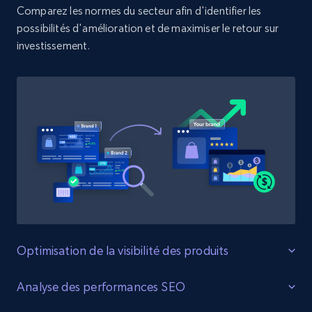
Comparez les normes du secteur afin d'identifier les
Target - Discover products by specified
possibilités d'amélioration et de maximiser le retour sur
UPC
investissement.
URL, Product id, Title, Product description,
Rating, Reviews count, Initial price, Discount,
and more.
1.3K+
175+
Commencer
Zara - Products
Category id, Product id, Product name, Price,
Currency, Colour code, Colour, Description, and
more.
Optimisation de la visibilité des produits
1.2K+
208+
Commencer
Optimisez la visibilité et l'impact
Analyse des performances SEO