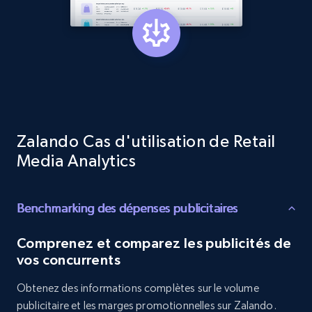
specified keywords
URL, Product id, Title, Product description,
Rating, Reviews count, Initial price, Discount,
and more.
1.3K+
175+
Commencer
Zalando Cas d'utilisation de Retail
Media Analytics
Target - Discover products by category url
URL, Product id, Title, Product description,
Rating, Reviews count, Initial price, Discount,
Benchmarking des dépenses publicitaires
and more.
Comprenez et comparez les publicités de
1.3K+
175+
Commencer
vos concurrents
Obtenez des informations complètes sur le volume
publicitaire et les marges promotionnelles sur Zalando.