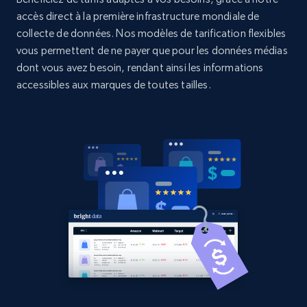
accès direct à la première infrastructure mondiale de
collecte de données. Nos modèles de tarification flexibles
vous permettent de ne payer que pour les données médias
Home Depot US - Gather data on products
dont vous avez besoin, rendant ainsi les informations
using specified keywords
accessibles aux marques de toutes tailles.
URL, Domain, Country code, Model number,
Sku, Product id, Product name, Manufacturer,
and more.
2.1K+
353+
Commencer
Home Depot US - Discover products by
specified URL
URL, Domain, Country code, Model number,
Sku, Product id, Product name, Manufacturer,
and more.