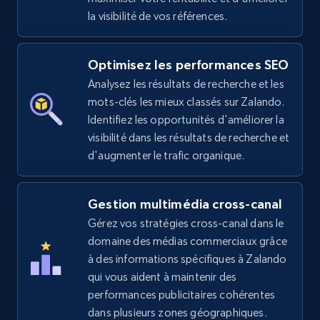
la visibilité de vos références.
Optimisez les performances SEO
eBay
Analysez les résultats de recherche et les
URL, Product id, Title, Seller name, Seller rating,
mots-clés les mieux classés sur Zalando.
Seller reviews, Breadcrumbs, Root category, and
more.
Identifiez les opportunités d'améliorer la
visibilité dans les résultats de recherche et
d'augmenter le trafic organique.
2.5K+
358+
Commencer
Gestion multimédia cross-canal
Gérez vos stratégies cross-canal dans le
eBay - Gather data on products using
domaine des médias commerciaux grâce
specified keywords
à des informations spécifiques à Zalando
URL, Product id, Title, Seller name, Seller rating,
qui vous aident à maintenir des
Seller reviews, Breadcrumbs, Root category, and
performances publicitaires cohérentes
more.
dans plusieurs zones géographiques.