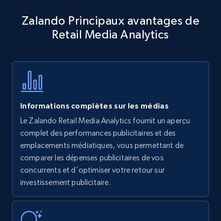
Amazon products - Collects products by
Zalando Principaux avantages de
specific keywords
Retail Media Analytics
Title, Seller name, Brand, Description, Initial
price, Currency, Availability, Reviews count, and
more.
35.2K+
5.7K+
Commencer
Informations complètes sur les médias
Le Zalando Retail Media Analytics fournit un aperçu
Amazon products - find products by using
complet des performances publicitaires et des
upc numbers
emplacements médiatiques, vous permettant de
comparer les dépenses publicitaires de vos
Title, Seller name, Brand, Description, Initial
concurrents et d'optimiser votre retour sur
price, Currency, Availability, Reviews count, and
more.
investissement publicitaire.
35.2K+
5.7K+
Commencer