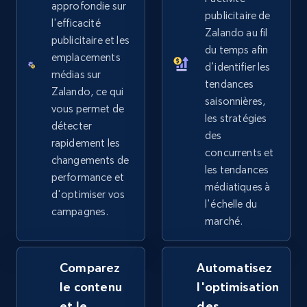
approfondie sur
publicitaire de
2.5K+
358+
Commencer
l'efficacité
Zalando au fil
publicitaire et les
du temps afin
emplacements
d'identifier les
médias sur
tendances
Google Shopping
Zalando, ce qui
saisonnières,
URL, Product id, Title, Product description,
vous permet de
les stratégies
Rating, Reviews count, Images, Variations, and
détecter
des
more.
rapidement les
concurrents et
changements de
les tendances
performance et
2.4K+
199+
Commencer
médiatiques à
d'optimiser vos
l'échelle du
campagnes.
marché.
Google Shopping - collects products from
web using keywords
Comparez
Automatisez
URL, Product id, Title, Product description,
le contenu
l'optimisation
Rating, Reviews count, Images, Variations, and
et le
des