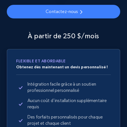
price, Currency, Availability, Reviews count, and
more.
Contactez-nous
2.1K+
375+
Commencer
À partir de 250 $/mois
Amazon products global dataset -
Collecting products by keyword search
FLEXIBLE ET ABORDABLE
Obtenez dès maintenant un devis personnalisé !
Title, Seller name, Brand, Description, Initial
price, Currency, Availability, Reviews count, and
more.
Intégration facile grâce à un soutien
professionnel personnalisé
2.1K+
375+
Commencer
Aucun coût d'installation supplémentaire
requis
Des forfaits personnalisés pour chaque
projet et chaque client
Amazon products global dataset - Collects