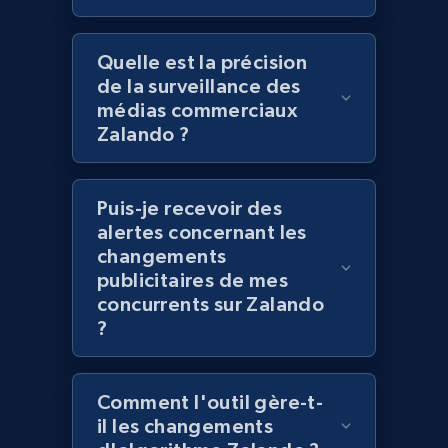
Lowes.com - Gather data on products using
Quelle est la précision
specified keywords
de la surveillance des
URL, Domain, Marketplace pn, Sku, Other pn,
médias commerciaux
Model number, Gtin ean pn, Product name, and
Zalando ?
more.
991+
162+
Commencer
Puis-je recevoir des
alertes concernant les
changements
publicitaires de mes
Lowes.com - Collect records by category
concurrents sur Zalando
URL, Domain, Marketplace pn, Sku, Other pn,
?
Model number, Gtin ean pn, Product name, and
more.
Comment l'outil gère-t-
991+
il les changements
162+
Commencer