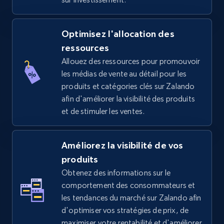
5.4K+
667+
Commencer
Optimisez l'allocation des
ressources
Allouez des ressources pour promouvoir
TikTok Shop - discover records by shop url
les médias de vente au détail pour les
URL, Title, Available, Description, Currency, Initial
produits et catégories clés sur Zalando
price, Final price, Discount percent, and more.
afin d'améliorer la visibilité des produits
et de stimuler les ventes.
5.4K+
667+
Commencer
Améliorez la visibilité de vos
produits
Amazon sellers info
Obtenez des informations sur le
Seller id, URL, Seller name, Description, Detailed
comportement des consommateurs et
info, Stars, Feedbacks, Return policy, and more.
les tendances du marché sur Zalando afin
d'optimiser vos stratégies de prix, de
2.5K+
378+
Commencer
maximiser votre rentabilité et d'améliorer