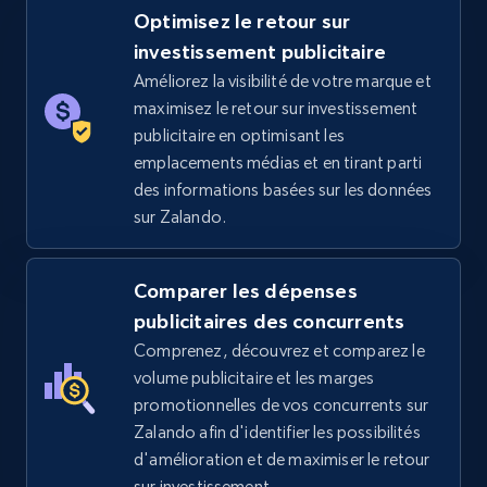
Optimisez le retour sur
5.4K+
667+
Commencer
investissement publicitaire
Améliorez la visibilité de votre marque et
maximisez le retour sur investissement
publicitaire en optimisant les
TikTok Shop - category
emplacements médias et en tirant parti
URL, Title, Available, Description, Currency, Initial
des informations basées sur les données
price, Final price, Discount percent, and more.
sur Zalando.
5.4K+
667+
Commencer
Comparer les dépenses
publicitaires des concurrents
Comprenez, découvrez et comparez le
TikTok Shop - Collect TikTok shop products
volume publicitaire et les marges
by keywords search
promotionnelles de vos concurrents sur
Zalando afin d'identifier les possibilités
URL, Title, Available, Description, Currency, Initial
d'amélioration et de maximiser le retour
price, Final price, Discount percent, and more.
sur investissement.