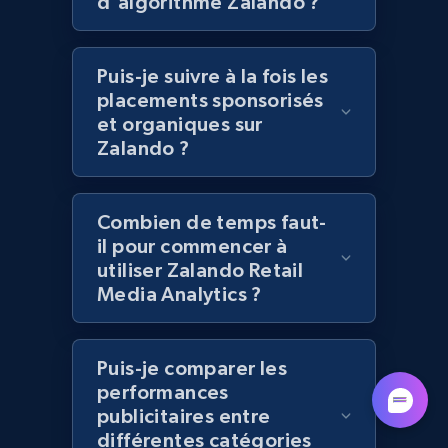
d'algorithme Zalando ?
Lazada - Products
Puis-je suivre à la fois les
placements sponsorisés
URL, Title, Rating, Reviews, Initial price, Final
et organiques sur
price, Currency, Stock, and more.
Zalando ?
988+
160+
Commencer
Combien de temps faut-
il pour commencer à
utiliser Zalando Retail
Lazada - Products - Discover products by
Media Analytics ?
keyword
URL, Title, Rating, Reviews, Initial price, Final
price, Currency, Stock, and more.
Puis-je comparer les
performances
988+
160+
Commencer
publicitaires entre
différentes catégories