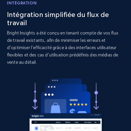
Amazon products search
INTÉGRATION
Asin, URL, Name, Sponsored, Initial price, Final
Intégration simplifiée du flux de
price, Currency, Sold, and more.
travail
1.6K+
180+
Commencer
Bright Insights a été conçu en tenant compte de vos flux
de travail existants, afin de minimiser les erreurs et
d’optimiser l’efficacité grâce à des interfaces utilisateur
flexibles et des cas d’utilisation prédéfinis des médias de
Target
vente au détail.
URL, Product id, Title, Product description,
Rating, Reviews count, Initial price, Discount,
and more.
1.3K+
175+
Commencer
Target - Gather data on products using