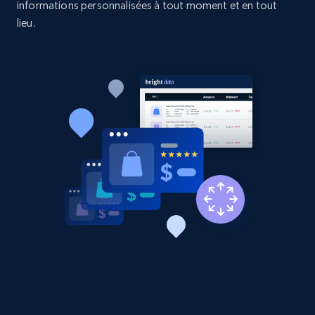
informations personnalisées à tout moment et en tout
URL, Product id, Listing inventory id, Title, Rating,
lieu.
Reviews count shop, Reviews count item, Initial
price, and more.
1.9K+
322+
Commencer
Etsy - Collects data from shop's URL
URL, Product id, Listing inventory id, Title, Rating,
Reviews count shop, Reviews count item, Initial
price, and more.
1.9K+
322+
Commencer