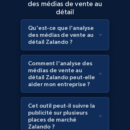
des médias de vente au
Best Buy products - Collect data on
détail
products using specified keywords
URL, Product id, Title, Images, Final price,
Qu'est-ce que l'analyse
Currency, Discount, Initial price, and more.
des médias de vente au
détail Zalando ?
1.1K+
148+
Commencer
Comment l'analyse des
médias de vente au
Lowes.com
détail Zalando peut-elle
aider mon entreprise ?
URL, Domain, Marketplace pn, Sku, Other pn,
Model number, Gtin ean pn, Product name, and
more.
Cet outil peut-il suivre la
publicité sur plusieurs
991+
162+
Commencer
places de marché
Zalando ?