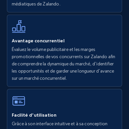
médiatiques de Zalando.
Walmart - products - Find new products by
using specific category URL
URL, Final price, Sku, Currency, Gtin,
Avantage concurrentiel
Specifications, Image urls, Top reviews, and
Évaluez le volume publicitaire et les marges
more.
promotionnelles de vos concurrents sur Zalando afin
de comprendre la dynamique du marché, d'identifier
5.6K+
874+
Commencer
les opportunités et de garder une longueur d'avance
sur un marché concurrentiel.
Walmart - products - Collects products by
specific keywords
URL, Final price, Sku, Currency, Gtin,
Facilité d'utilisation
Specifications, Image urls, Top reviews, and
more.
Grâce à son interface intuitive et à sa conception