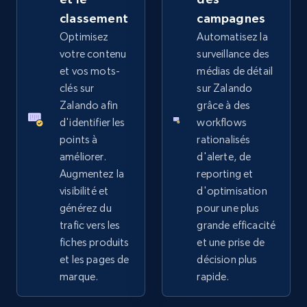
more.
classement
campagnes
Optimisez
Automatisez la
2.4K+
199+
Commencer
votre contenu
surveillance des
et vos mots-
médias de détail
clés sur
sur Zalando
Zalando afin
grâce à des
Amazon products global dataset
d'identifier les
workflows
Title, Seller name, Brand, Description, Initial
points à
rationalisés
price, Currency, Availability, Reviews count, and
améliorer.
d'alerte, de
more.
Augmentez la
reporting et
visibilité et
d'optimisation
2.1K+
375+
Commencer
générez du
pour une plus
trafic vers les
grande efficacité
fiches produits
et une prise de
et les pages de
décision plus
Amazon products global dataset - Collects
marque.
rapide.
products by specific category URL
Title, Seller name, Brand, Description, Initial