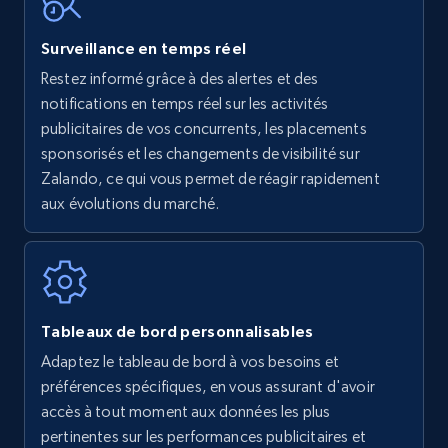
Surveillance en temps réel
Amazon Reviews
Restez informé grâce à des alertes et des
URL, Product name, Product rating, Product
notifications en temps réel sur les activités
rating object, Product rating max, Rating,
publicitaires de vos concurrents, les placements
Author name, Asin, and more.
sponsorisés et les changements de visibilité sur
Zalando, ce qui vous permet de réagir rapidement
7.4K+
870+
Commencer
aux évolutions du marché.
Walmart - products
URL, Final price, Sku, Currency, Gtin,
Tableaux de bord personnalisables
Specifications, Image urls, Top reviews, and
Adaptez le tableau de bord à vos besoins et
more.
préférences spécifiques, en vous assurant d'avoir
accès à tout moment aux données les plus
5.6K+
874+
Commencer
pertinentes sur les performances publicitaires et