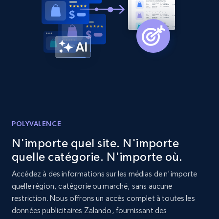
Sku, Product id, Product name, Manufacturer,
and more.
2.1K+
353+
Commencer
Etsy
URL, Product id, Listing inventory id, Title, Rating,
Reviews count shop, Reviews count item, Initial
POLYVALENCE
price, and more.
N'importe quel site. N'importe
quelle catégorie. N'importe où.
1.9K+
322+
Commencer
Accédez à des informations sur les médias de n’importe
quelle région, catégorie ou marché, sans aucune
restriction. Nous offrons un accès complet à toutes les
Etsy - Collect data on products using
données publicitaires Zalando, fournissant des
specified keywords