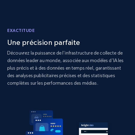
2.1K+
353+
Commencer
EXACTITUDE
Une précision parfaite
Home Depot US - Discover products by
specified UPC
Découvrez la puissance de l’infrastructure de collecte de
URL, Domain, Country code, Model number,
données leader au monde, associée aux modèles d’IA les
Sku, Product id, Product name, Manufacturer,
plus précis et à des données en temps réel, garantissant
and more.
des analyses publicitaires précises et des statistiques
complètes sur les performances des médias.
2.1K+
353+
Commencer
Home Depot US - Discovery products by
specific category URL
URL, Domain, Country code, Model number,