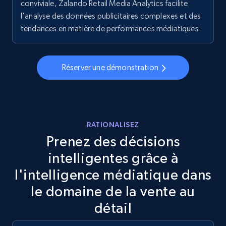
conviviale, Zalando Retail Media Analytics facilite
l'analyse des données publicitaires complexes et des
5.6K+
874+
Commencer
tendances en matière de performances médiatiques.
Walmart - products - Discover products by
Réserver une démonstration
using sku numbers
URL, Final price, Sku, Currency, Gtin,
Specifications, Image urls, Top reviews, and
more.
RATIONALISEZ
Prenez des décisions
5.6K+
874+
Commencer
intelligentes grâce à
l'intelligence médiatique dans
le domaine de la vente au
TikTok Shop
détail
URL, Title, Available, Description, Currency, Initial
price, Final price, Discount percent, and more.