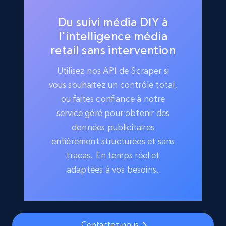
Du suivi média DIY à
l'intelligence média
retail sans intervention
Utilisez nos API de Scraper si
vous souhaitez un contrôle total,
ou faites confiance à notre
service géré pour obtenir des
données publicitaires
entièrement structurées et sans
tracas. En temps réel et
adaptées à vos besoins.
Contactez-nous