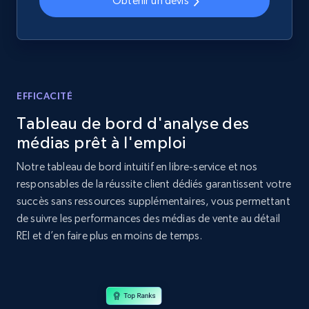
Obtenir un devis
URL, Domain, Country code, Model number,
Sku, Product id, Product name, Manufacturer,
and more.
2.1K+
355+
Commencer
EFFICACITÉ
Tableau de bord d'analyse des
médias prêt à l'emploi
Home Depot US - Discovery products by
Notre tableau de bord intuitif en libre-service et nos
specific category URL
responsables de la réussite client dédiés garantissent votre
URL, Domain, Country code, Model number,
succès sans ressources supplémentaires, vous permettant
Sku, Product id, Product name, Manufacturer,
de suivre les performances des médias de vente au détail
and more.
REI et d’en faire plus en moins de temps.
2.1K+
355+
Commencer