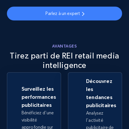
Parlez à un expert
eBay - Collect products from shops on eBay
URL, Product id, Title, Seller name, Seller rating,
Seller reviews, Breadcrumbs, Root category, and
AVANTAGES
more.
Tirez parti de REI retail media
intelligence
2.5K+
359+
Commencer
Découvrez
Surveillez les
les
eBay - Collect records by category
performances
tendances
URL, Product id, Title, Seller name, Seller rating,
publicitaires
publicitaires
Seller reviews, Breadcrumbs, Root category, and
Bénéficiez d'une
Analysez
more.
visibilité
l'activité
approfondie sur
publicitaire de