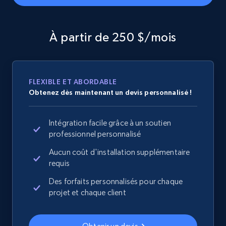
and more.
2.1K+
355+
Commencer
À partir de 250 $/mois
Home Depot US - Discover products by
FLEXIBLE ET ABORDABLE
Obtenez dès maintenant un devis personnalisé !
specified URL
URL, Domain, Country code, Model number,
Sku, Product id, Product name, Manufacturer,
Intégration facile grâce à un soutien
and more.
professionnel personnalisé
Aucun coût d'installation supplémentaire
2.1K+
355+
Commencer
requis
Des forfaits personnalisés pour chaque
projet et chaque client
Home Depot US - Discover products by
specified UPC