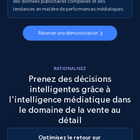
des données publicitaires complexes et des
5.6K+
875+
Commencer
tendances en matière de performances médiatiques.
Walmart - products - Discover products by
Réserver une démonstration
using sku numbers
URL, Final price, Sku, Currency, Gtin,
Specifications, Image urls, Top reviews, and
more.
RATIONALISEZ
Prenez des décisions
5.6K+
875+
Commencer
intelligentes grâce à
l'intelligence médiatique dans
le domaine de la vente au
TikTok Shop
détail
URL, Title, Available, Description, Currency, Initial
price, Final price, Discount percent, and more.
Optimisez le retour sur