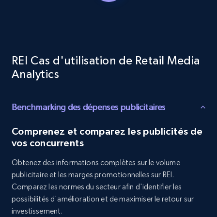
URL, Product id, Title, Product description,
Rating, Reviews count, Initial price, Discount,
and more.
1.3K+
175+
Commencer
REI Cas d'utilisation de Retail Media
Analytics
Target - Discover products by category url
Benchmarking des dépenses publicitaires
URL, Product id, Title, Product description,
Rating, Reviews count, Initial price, Discount,
Comprenez et comparez les publicités de
and more.
vos concurrents
Obtenez des informations complètes sur le volume
1.3K+
175+
Commencer
publicitaire et les marges promotionnelles sur REI.
Comparez les normes du secteur afin d'identifier les
possibilités d'amélioration et de maximiser le retour sur
investissement.
Target - Discover products by specified