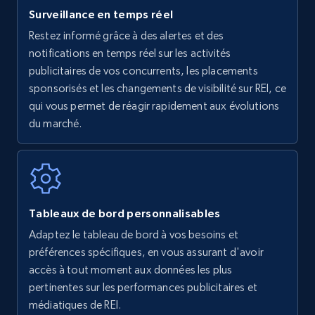
Surveillance en temps réel
Amazon Reviews
Restez informé grâce à des alertes et des
URL, Product name, Product rating, Product
notifications en temps réel sur les activités
rating object, Product rating max, Rating,
publicitaires de vos concurrents, les placements
Author name, Asin, and more.
sponsorisés et les changements de visibilité sur REI, ce
qui vous permet de réagir rapidement aux évolutions
7.4K+
870+
Commencer
du marché.
Walmart - products
URL, Final price, Sku, Currency, Gtin,
Tableaux de bord personnalisables
Specifications, Image urls, Top reviews, and
Adaptez le tableau de bord à vos besoins et
more.
préférences spécifiques, en vous assurant d'avoir
accès à tout moment aux données les plus
5.6K+
875+
Commencer
pertinentes sur les performances publicitaires et
médiatiques de REI.