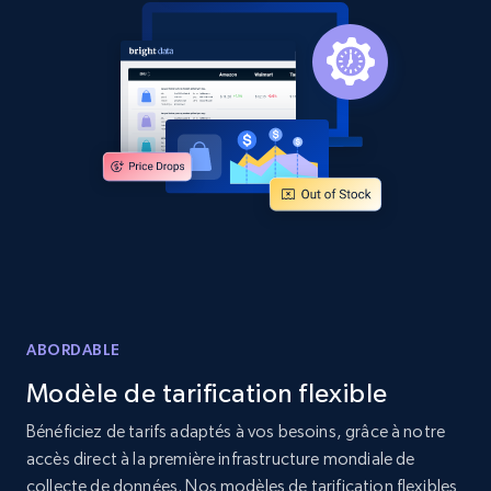
Amazon products global dataset
Title, Seller name, Brand, Description, Initial
price, Currency, Availability, Reviews count, and
more.
2.1K+
375+
Commencer
Amazon products global dataset - Collects
products by specific category URL
Title, Seller name, Brand, Description, Initial
ABORDABLE
price, Currency, Availability, Reviews count, and
more.
Modèle de tarification flexible
Bénéficiez de tarifs adaptés à vos besoins, grâce à notre
2.1K+
375+
Commencer
accès direct à la première infrastructure mondiale de
collecte de données. Nos modèles de tarification flexibles