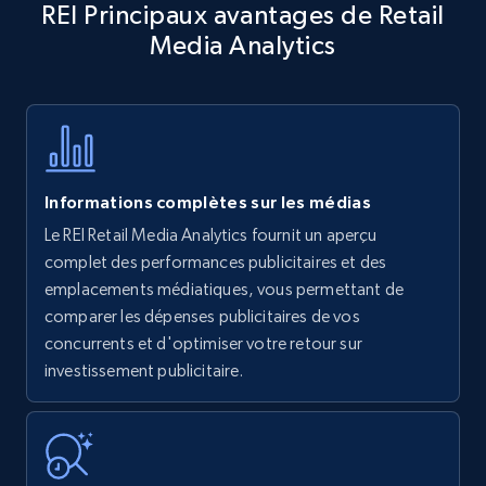
REI Principaux avantages de Retail
specific keywords
Media Analytics
Title, Seller name, Brand, Description, Initial
price, Currency, Availability, Reviews count, and
more.
35.3K+
5.7K+
Commencer
Informations complètes sur les médias
Le REI Retail Media Analytics fournit un aperçu
Amazon products - find products by using
complet des performances publicitaires et des
upc numbers
emplacements médiatiques, vous permettant de
comparer les dépenses publicitaires de vos
Title, Seller name, Brand, Description, Initial
concurrents et d'optimiser votre retour sur
price, Currency, Availability, Reviews count, and
more.
investissement publicitaire.
35.3K+
5.7K+
Commencer