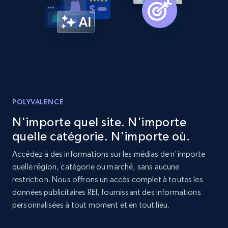
more.
2.1K+
375+
Commencer
Etsy
URL, Product id, Listing inventory id, Title, Rating,
POLYVALENCE
Reviews count shop, Reviews count item, Initial
N'importe quel site. N'importe
price, and more.
quelle catégorie. N'importe où.
1.9K+
323+
Commencer
Accédez à des informations sur les médias de n’importe
quelle région, catégorie ou marché, sans aucune
restriction. Nous offrons un accès complet à toutes les
données publicitaires REI, fournissant des informations
Etsy - Collect data on products using
personnalisées à tout moment et en tout lieu.
specified keywords
URL, Product id, Listing inventory id, Title, Rating,