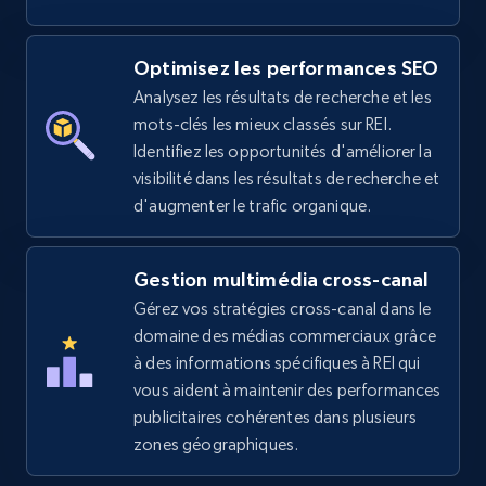
Optimisez les performances SEO
eBay
Analysez les résultats de recherche et les
URL, Product id, Title, Seller name, Seller rating,
mots-clés les mieux classés sur REI.
Seller reviews, Breadcrumbs, Root category, and
more.
Identifiez les opportunités d'améliorer la
visibilité dans les résultats de recherche et
d'augmenter le trafic organique.
2.5K+
359+
Commencer
Gestion multimédia cross-canal
Gérez vos stratégies cross-canal dans le
eBay - Gather data on products using
domaine des médias commerciaux grâce
specified keywords
à des informations spécifiques à REI qui
URL, Product id, Title, Seller name, Seller rating,
vous aident à maintenir des performances
Seller reviews, Breadcrumbs, Root category, and
publicitaires cohérentes dans plusieurs
more.
zones géographiques.
2.5K+
359+
Commencer