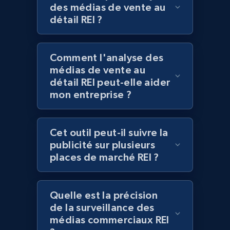
Best Buy products - Collect data on
des médias de vente au
products using specified keywords
détail REI ?
URL, Product id, Title, Images, Final price,
Currency, Discount, Initial price, and more.
Comment l'analyse des
médias de vente au
1.1K+
149+
Commencer
détail REI peut-elle aider
mon entreprise ?
Lazada - Products
Cet outil peut-il suivre la
URL, Title, Rating, Reviews, Initial price, Final
publicité sur plusieurs
price, Currency, Stock, and more.
places de marché REI ?
991+
165+
Commencer
Quelle est la précision
de la surveillance des
médias commerciaux REI
Lazada - Products - Discover products by