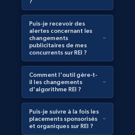
?
keyword
URL, Title, Rating, Reviews, Initial price, Final
price, Currency, Stock, and more.
Puis-je recevoir des
alertes concernant les
changements
991+
165+
Commencer
publicitaires de mes
concurrents sur REI ?
Lazada - Products - Discover products by
category URL or brand URL
Comment l'outil gère-t-
il les changements
URL, Title, Rating, Reviews, Initial price, Final
d'algorithme REI ?
price, Currency, Stock, and more.
991+
165+
Commencer
Puis-je suivre à la fois les
placements sponsorisés
et organiques sur REI ?