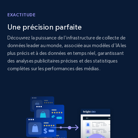
2.1K+
375+
Commencer
EXACTITUDE
Une précision parfaite
Amazon products global dataset - Collect
Découvrez la puissance de l’infrastructure de collecte de
Amazon products by seller URL
données leader au monde, associée aux modèles d’IA les
Title, Seller name, Brand, Description, Initial
plus précis et à des données en temps réel, garantissant
price, Currency, Availability, Reviews count, and
des analyses publicitaires précises et des statistiques
more.
complètes sur les performances des médias.
2.1K+
375+
Commencer
Amazon products global dataset - Collect
products from Brands URLs
Title, Seller name, Brand, Description, Initial
price, Currency, Availability, Reviews count, and