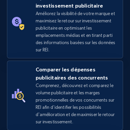
5.4K+
668+
Commencer
investissement publicitaire
Améliorez la visibilité de votre marque et
maximisez le retour sur investissement
publicitaire en optimisant les
TikTok Shop - category
emplacements médias et en tirant parti
URL, Title, Available, Description, Currency, Initial
des informations basées sur les données
price, Final price, Discount percent, and more.
sur REI.
5.4K+
668+
Commencer
Comparer les dépenses
publicitaires des concurrents
Comprenez, découvrez et comparez le
TikTok Shop - Collect TikTok shop products
volume publicitaire et les marges
by keywords search
promotionnelles de vos concurrents sur
REI afin d'identifier les possibilités
URL, Title, Available, Description, Currency, Initial
d'amélioration et de maximiser le retour
price, Final price, Discount percent, and more.
sur investissement.