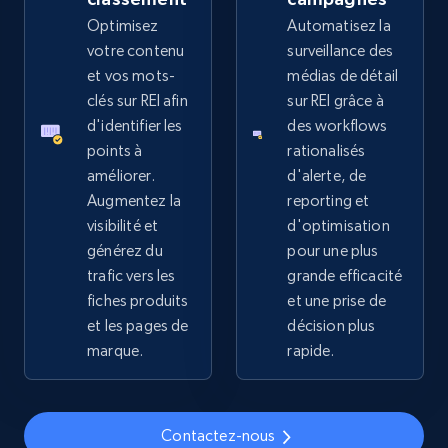
Optimisez
Automatisez la
2.4K+
200+
Commencer
votre contenu
surveillance des
et vos mots-
médias de détail
clés sur REI afin
sur REI grâce à
d'identifier les
des workflows
Home Depot US
points à
rationalisés
URL, Domain, Country code, Model number,
améliorer.
d'alerte, de
Sku, Product id, Product name, Manufacturer,
Augmentez la
reporting et
and more.
visibilité et
d'optimisation
générez du
pour une plus
2.1K+
355+
Commencer
trafic vers les
grande efficacité
fiches produits
et une prise de
et les pages de
décision plus
marque.
rapide.
Home Depot US - Gather data on products
using specified keywords
URL, Domain, Country code, Model number,
Sku, Product id, Product name, Manufacturer,
Contactez-nous