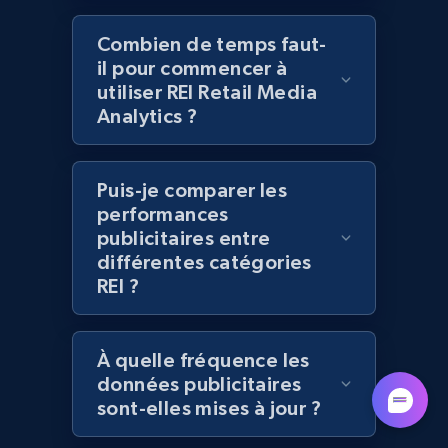
Lazada - Products - Discover products by
seller URL
Combien de temps faut-
URL, Title, Rating, Reviews, Initial price, Final
il pour commencer à
price, Currency, Stock, and more.
utiliser REI Retail Media
Analytics ?
991+
165+
Commencer
Puis-je comparer les
performances
Lazada - Products - Discover products by
publicitaires entre
brand URL
différentes catégories
REI ?
URL, Title, Rating, Reviews, Initial price, Final
price, Currency, Stock, and more.
À quelle fréquence les
991+
165+
Commencer
données publicitaires
sont-elles mises à jour ?