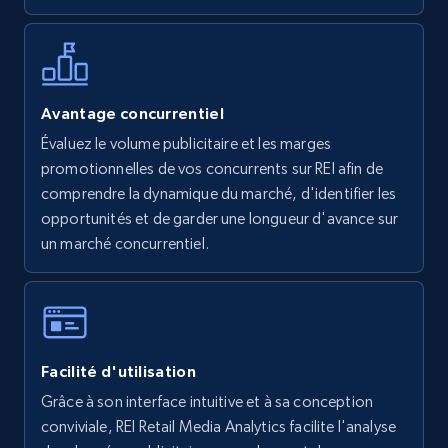
Walmart - products - Find new products by
using specific category URL
URL, Final price, Sku, Currency, Gtin,
Avantage concurrentiel
Specifications, Image urls, Top reviews, and
Évaluez le volume publicitaire et les marges
more.
promotionnelles de vos concurrents sur REI afin de
comprendre la dynamique du marché, d'identifier les
5.6K+
875+
Commencer
opportunités et de garder une longueur d'avance sur
un marché concurrentiel.
Walmart - products - Collects products by
specific keywords
URL, Final price, Sku, Currency, Gtin,
Facilité d'utilisation
Specifications, Image urls, Top reviews, and
more.
Grâce à son interface intuitive et à sa conception
conviviale, REI Retail Media Analytics facilite l'analyse