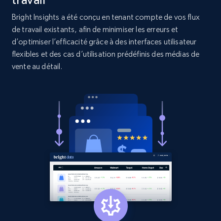
Asin, URL, Name, Sponsored, Initial price, Final
price, Currency, Sold, and more.
Bright Insights a été conçu en tenant compte de vos flux
de travail existants, afin de minimiser les erreurs et
1.6K+
181+
Commencer
d’optimiser l’efficacité grâce à des interfaces utilisateur
flexibles et des cas d’utilisation prédéfinis des médias de
vente au détail.
Target
URL, Product id, Title, Product description,
Rating, Reviews count, Initial price, Discount,
and more.
1.3K+
175+
Commencer
Target - Gather data on products using
specified keywords