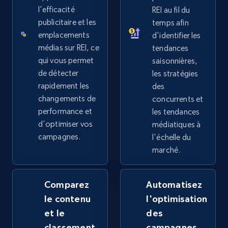
2.5K+
359+
Commencer
l'efficacité
REI au fil du
publicitaire et les
temps afin
emplacements
d'identifier les
médias sur REI, ce
tendances
Google Shopping
qui vous permet
saisonnières,
URL, Product id, Title, Product description,
de détecter
les stratégies
Rating, Reviews count, Images, Variations, and
rapidement les
des
more.
changements de
concurrents et
performance et
les tendances
2.4K+
200+
Commencer
d'optimiser vos
médiatiques à
campagnes.
l'échelle du
marché.
Google Shopping - collects products from
web using keywords
Comparez
Automatisez
URL, Product id, Title, Product description,
le contenu
l'optimisation
Rating, Reviews count, Images, Variations, and
et le
des
more.
classement
campagnes