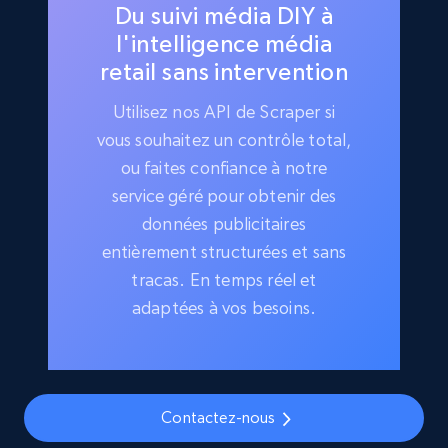
Du suivi média DIY à
l'intelligence média
retail sans intervention
Utilisez nos API de Scraper si
vous souhaitez un contrôle total,
ou faites confiance à notre
service géré pour obtenir des
données publicitaires
entièrement structurées et sans
tracas. En temps réel et
adaptées à vos besoins.
Contactez-nous