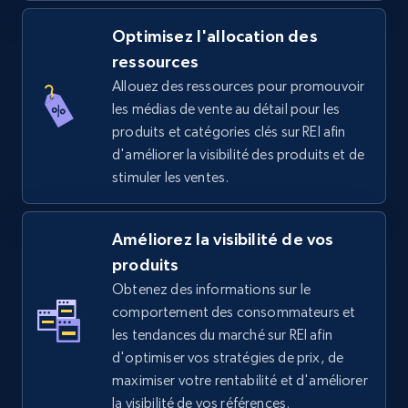
5.4K+
668+
Commencer
Optimisez l'allocation des
ressources
Allouez des ressources pour promouvoir
TikTok Shop - discover records by shop url
les médias de vente au détail pour les
URL, Title, Available, Description, Currency, Initial
produits et catégories clés sur REI afin
price, Final price, Discount percent, and more.
d'améliorer la visibilité des produits et de
stimuler les ventes.
5.4K+
668+
Commencer
Améliorez la visibilité de vos
produits
Amazon sellers info
Obtenez des informations sur le
Seller id, URL, Seller name, Description, Detailed
comportement des consommateurs et
info, Stars, Feedbacks, Return policy, and more.
les tendances du marché sur REI afin
d'optimiser vos stratégies de prix, de
2.5K+
378+
Commencer
maximiser votre rentabilité et d'améliorer
la visibilité de vos références.