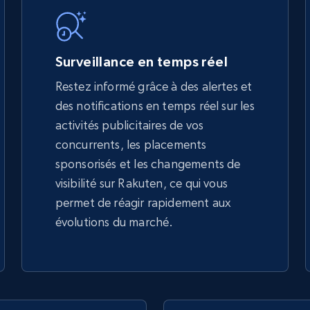
5.4K+
667+
Commencer
Surveillance en temps réel
Restez informé grâce à des alertes et
des notifications en temps réel sur les
TikTok Shop - discover records by shop
activités publicitaires de vos
url
concurrents, les placements
URL, Title, Available, Description, Currency, Initial
sponsorisés et les changements de
price, Final price, Discount percent, and more.
visibilité sur Rakuten, ce qui vous
permet de réagir rapidement aux
5.4K+
667+
Commencer
évolutions du marché.
eBay - Gather data on products using
specified keywords