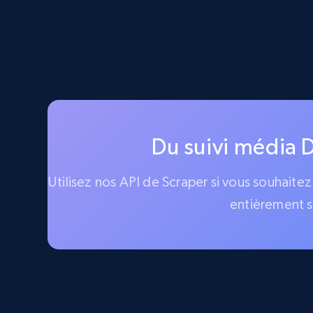
Du suivi média D
Utilisez nos API de Scraper si vous souhaitez
entièrement s