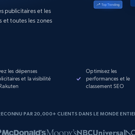
collected
 publicitaires et les
Commence à
Proxys de
à
partir de
datacenter
 et toutes les zones
$0.9/IP
B
à
Proxys de ISP
nant
Plus de 700 000 proxys résidentiels
statiques entièrement conformes
e
vez les dépenses
Optimisez les
icitaires et la visibilité
performances et le
Rakuten
classement SEO
RECONNU PAR 20,000+ CLIENTS DANS LE MONDE ENTIE