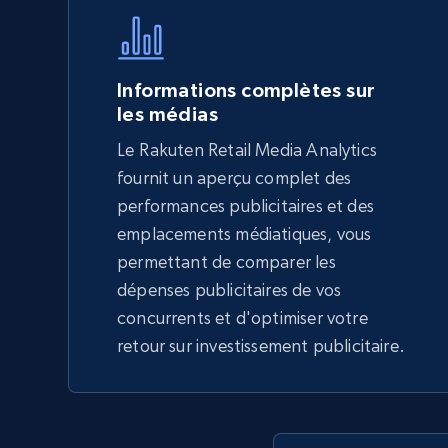
more.
5.6K+
875+
Commencer
Informations complètes sur
les médias
Le Rakuten Retail Media Analytics
TikTok Shop - Collect TikTok shop
fournit un aperçu complet des
products by keywords search
performances publicitaires et des
URL, Title, Available, Description, Currency, Initial
emplacements médiatiques, vous
price, Final price, Discount percent, and more.
permettant de comparer les
dépenses publicitaires de vos
5.4K+
667+
Commencer
concurrents et d'optimiser votre
retour sur investissement publicitaire.
eBay
URL, Product id, Title, Seller name, Seller rating,