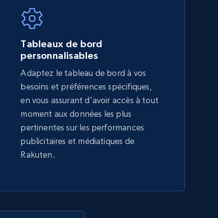
5.4K+
667+
Commencer
Tableaux de bord
personnalisables
Adaptez le tableau de bord à vos
Amazon sellers info
besoins et préférences spécifiques,
Seller id, URL, Seller name, Description, Detailed
en vous assurant d'avoir accès à tout
info, Stars, Feedbacks, Return policy, and more.
moment aux données les plus
pertinentes sur les performances
publicitaires et médiatiques de
2.5K+
378+
Commencer
Rakuten.
eBay - Collect products from shops on
eBay