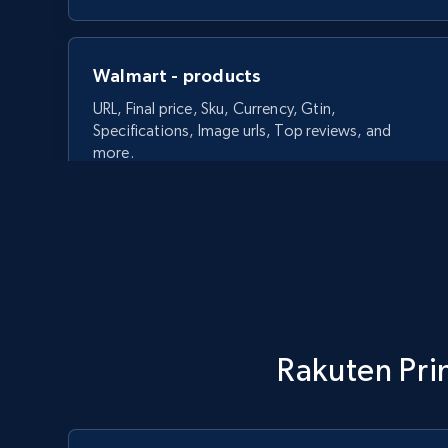
Walmart - products
URL, Final price, Sku, Currency, Gtin,
Specifications, Image urls, Top reviews, and
more.
5.6K+
875+
Commencer
Walmart - products - Discover
Rakuten Pri
products by using sku numbers
URL, Final price, Sku, Currency, Gtin,
Specifications, Image urls, Top reviews, and