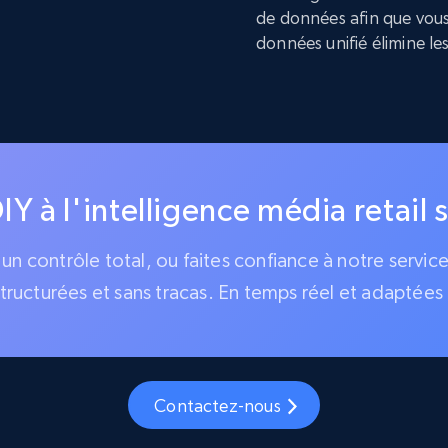
de données afin que vous 
données unifié élimine les
IY à l'intelligence média retail 
 un contrôle total, ou faites confiance à notre servi
tructurées et sans tracas. En temps réel et adaptées 
Contactez-nous