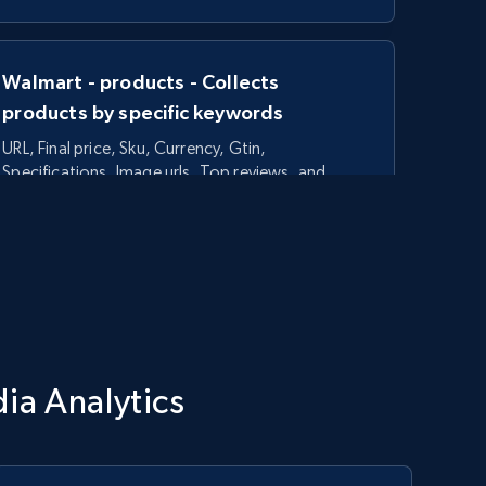
Walmart - products - Collects
products by specific keywords
URL, Final price, Sku, Currency, Gtin,
Specifications, Image urls, Top reviews, and
more.
5.6K+
875+
Commencer
TikTok Shop - category
ia Analytics
URL, Title, Available, Description, Currency, Initial
price, Final price, Discount percent, and more.