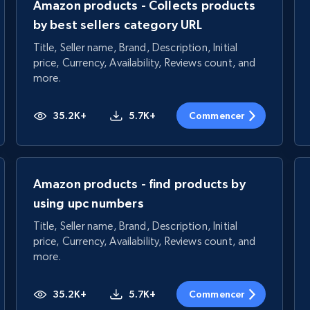
Amazon products - Collects products
by best sellers category URL
Title, Seller name, Brand, Description, Initial
price, Currency, Availability, Reviews count, and
more.
35.2K+
5.7K+
Commencer
Amazon products - find products by
using upc numbers
Title, Seller name, Brand, Description, Initial
price, Currency, Availability, Reviews count, and
more.
35.2K+
5.7K+
Commencer