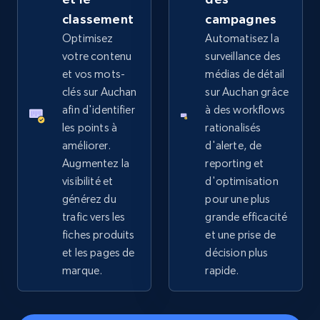
more.
classement
campagnes
Optimisez
Automatisez la
2.4K+
202+
Commencer
votre contenu
surveillance des
et vos mots-
médias de détail
clés sur Auchan
sur Auchan grâce
afin d'identifier
à des workflows
Home Depot US
les points à
rationalisés
URL, Domain, Country code, Model number,
améliorer.
d'alerte, de
Sku, Product id, Product name, Manufacturer,
Augmentez la
reporting et
and more.
visibilité et
d'optimisation
générez du
pour une plus
2.1K+
355+
Commencer
trafic vers les
grande efficacité
fiches produits
et une prise de
et les pages de
décision plus
marque.
rapide.
Home Depot US - Gather data on products
using specified keywords
URL, Domain, Country code, Model number,