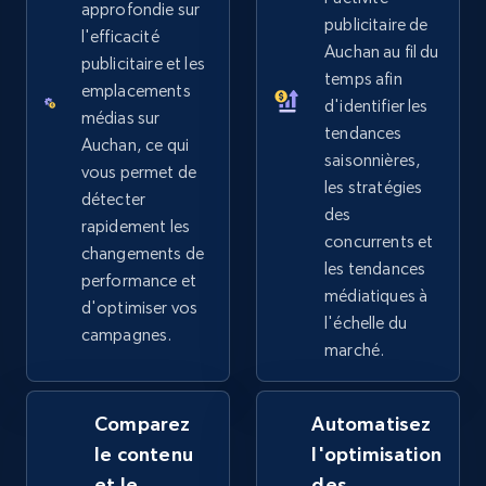
approfondie sur
publicitaire de
2.5K+
359+
Commencer
l'efficacité
Auchan au fil du
publicitaire et les
temps afin
emplacements
d'identifier les
médias sur
tendances
Google Shopping
Auchan, ce qui
saisonnières,
URL, Product id, Title, Product description,
vous permet de
les stratégies
Rating, Reviews count, Images, Variations, and
détecter
des
more.
rapidement les
concurrents et
changements de
les tendances
performance et
2.4K+
202+
Commencer
médiatiques à
d'optimiser vos
l'échelle du
campagnes.
marché.
Google Shopping - collects products from
web using keywords
Comparez
Automatisez
URL, Product id, Title, Product description,
le contenu
l'optimisation
Rating, Reviews count, Images, Variations, and
et le
des