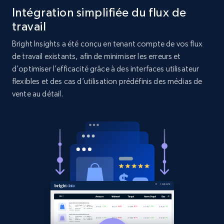
Amazon products search
Intégration simplifiée du flux de
Asin, URL, Name, Sponsored, Initial price, Final
travail
price, Currency, Sold, and more.
Bright Insights a été conçu en tenant compte de vos flux
1.6K+
181+
Commencer
de travail existants, afin de minimiser les erreurs et
d’optimiser l’efficacité grâce à des interfaces utilisateur
flexibles et des cas d’utilisation prédéfinis des médias de
vente au détail.
Target
URL, Product id, Title, Product description,
Rating, Reviews count, Initial price, Discount,
and more.
1.3K+
176+
Commencer
Target - Gather data on products using