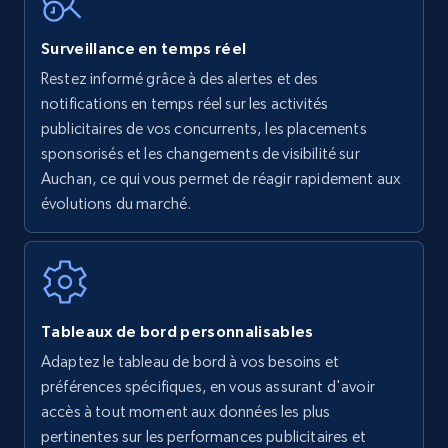
Surveillance en temps réel
Amazon Reviews
Restez informé grâce à des alertes et des
URL, Product name, Product rating, Product
notifications en temps réel sur les activités
rating object, Product rating max, Rating,
publicitaires de vos concurrents, les placements
Author name, Asin, and more.
sponsorisés et les changements de visibilité sur
Auchan, ce qui vous permet de réagir rapidement aux
7.4K+
872+
Commencer
évolutions du marché.
Walmart - products
URL, Final price, Sku, Currency, Gtin,
Tableaux de bord personnalisables
Specifications, Image urls, Top reviews, and
Adaptez le tableau de bord à vos besoins et
more.
préférences spécifiques, en vous assurant d'avoir
accès à tout moment aux données les plus
5.6K+
877+
Commencer
pertinentes sur les performances publicitaires et