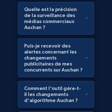
Lazada - Products - Discover products by
Quelle est la précision
keyword
de la surveillance des
URL, Title, Rating, Reviews, Initial price, Final
médias commerciaux
price, Currency, Stock, and more.
Auchan ?
991+
165+
Commencer
Puis-je recevoir des
alertes concernant les
changements
Lazada - Products - Discover products by
publicitaires de mes
category URL or brand URL
concurrents sur Auchan ?
URL, Title, Rating, Reviews, Initial price, Final
price, Currency, Stock, and more.
Comment l'outil gère-t-
il les changements
991+
165+
Commencer
d'algorithme Auchan ?