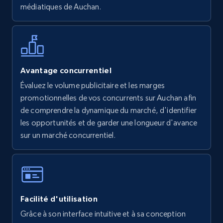
médiatiques de Auchan.
Walmart - products - Find new products by
using specific category URL
URL, Final price, Sku, Currency, Gtin,
Avantage concurrentiel
Specifications, Image urls, Top reviews, and
Évaluez le volume publicitaire et les marges
more.
promotionnelles de vos concurrents sur Auchan afin
de comprendre la dynamique du marché, d'identifier
5.6K+
877+
Commencer
les opportunités et de garder une longueur d'avance
sur un marché concurrentiel.
Walmart - products - Collects products by
specific keywords
URL, Final price, Sku, Currency, Gtin,
Facilité d'utilisation
Specifications, Image urls, Top reviews, and
more.
Grâce à son interface intuitive et à sa conception