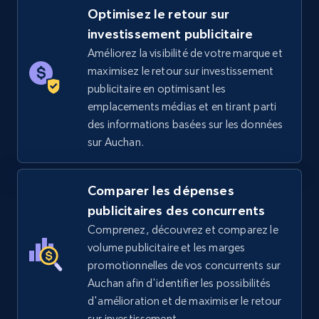
Optimisez le retour sur
5.4K+
668+
Commencer
investissement publicitaire
Améliorez la visibilité de votre marque et
maximisez le retour sur investissement
publicitaire en optimisant les
TikTok Shop - category
emplacements médias et en tirant parti
URL, Title, Available, Description, Currency, Initial
des informations basées sur les données
price, Final price, Discount percent, and more.
sur Auchan.
5.4K+
668+
Commencer
Comparer les dépenses
publicitaires des concurrents
Comprenez, découvrez et comparez le
TikTok Shop - Collect TikTok shop products
volume publicitaire et les marges
by keywords search
promotionnelles de vos concurrents sur
Auchan afin d'identifier les possibilités
URL, Title, Available, Description, Currency, Initial
d'amélioration et de maximiser le retour
price, Final price, Discount percent, and more.
sur investissement.