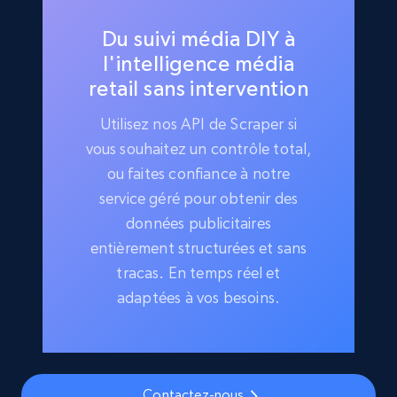
Du suivi média DIY à
l'intelligence média
retail sans intervention
Utilisez nos API de Scraper si
vous souhaitez un contrôle total,
ou faites confiance à notre
service géré pour obtenir des
données publicitaires
entièrement structurées et sans
tracas. En temps réel et
adaptées à vos besoins.
Contactez-nous