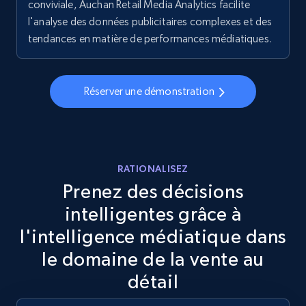
conviviale, Auchan Retail Media Analytics facilite
l'analyse des données publicitaires complexes et des
5.6K+
877+
Commencer
tendances en matière de performances médiatiques.
Walmart - products - Discover products by
Réserver une démonstration
using sku numbers
URL, Final price, Sku, Currency, Gtin,
Specifications, Image urls, Top reviews, and
more.
RATIONALISEZ
Prenez des décisions
5.6K+
877+
Commencer
intelligentes grâce à
l'intelligence médiatique dans
le domaine de la vente au
TikTok Shop
détail
URL, Title, Available, Description, Currency, Initial
price, Final price, Discount percent, and more.