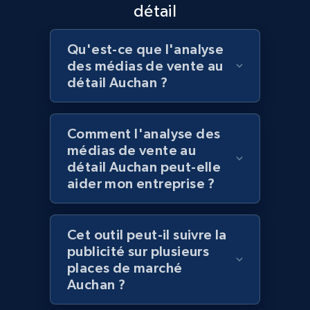
détail
Best Buy products - Collect data on
products using specified keywords
Qu'est-ce que l'analyse
URL, Product id, Title, Images, Final price,
des médias de vente au
Currency, Discount, Initial price, and more.
détail Auchan ?
1.1K+
149+
Commencer
Comment l'analyse des
médias de vente au
détail Auchan peut-elle
Lazada - Products
aider mon entreprise ?
URL, Title, Rating, Reviews, Initial price, Final
price, Currency, Stock, and more.
Cet outil peut-il suivre la
publicité sur plusieurs
991+
165+
Commencer
places de marché
Auchan ?