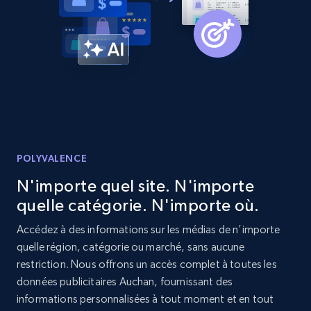
price, Currency, Availability, Reviews count, and
more.
2.1K+
375+
Commencer
Etsy
URL, Product id, Listing inventory id, Title, Rating,
POLYVALENCE
Reviews count shop, Reviews count item, Initial
N'importe quel site. N'importe
price, and more.
quelle catégorie. N'importe où.
1.9K+
323+
Commencer
Accédez à des informations sur les médias de n’importe
quelle région, catégorie ou marché, sans aucune
restriction. Nous offrons un accès complet à toutes les
données publicitaires Auchan, fournissant des
Etsy - Collect data on products using
informations personnalisées à tout moment et en tout
specified keywords