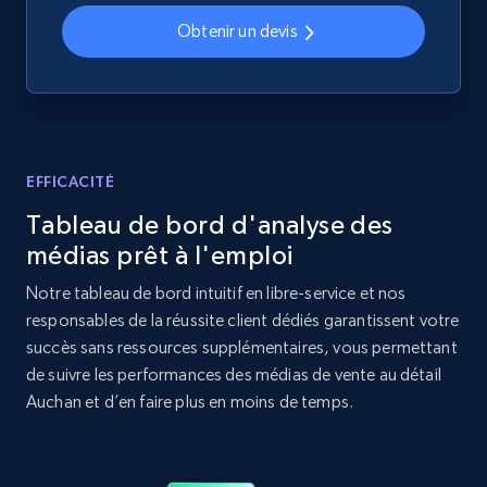
specified UPC
Obtenir un devis
URL, Domain, Country code, Model number,
Sku, Product id, Product name, Manufacturer,
and more.
2.1K+
355+
Commencer
EFFICACITÉ
Tableau de bord d'analyse des
médias prêt à l'emploi
Home Depot US - Discovery products by
Notre tableau de bord intuitif en libre-service et nos
specific category URL
responsables de la réussite client dédiés garantissent votre
URL, Domain, Country code, Model number,
succès sans ressources supplémentaires, vous permettant
Sku, Product id, Product name, Manufacturer,
de suivre les performances des médias de vente au détail
and more.
Auchan et d’en faire plus en moins de temps.
2.1K+
355+
Commencer