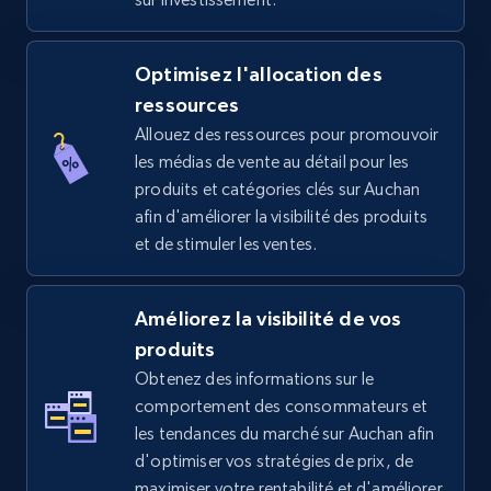
5.4K+
668+
Commencer
Optimisez l'allocation des
ressources
Allouez des ressources pour promouvoir
TikTok Shop - discover records by shop url
les médias de vente au détail pour les
URL, Title, Available, Description, Currency, Initial
produits et catégories clés sur Auchan
price, Final price, Discount percent, and more.
afin d'améliorer la visibilité des produits
et de stimuler les ventes.
5.4K+
668+
Commencer
Améliorez la visibilité de vos
produits
Amazon sellers info
Obtenez des informations sur le
Seller id, URL, Seller name, Description, Detailed
comportement des consommateurs et
info, Stars, Feedbacks, Return policy, and more.
les tendances du marché sur Auchan afin
d'optimiser vos stratégies de prix, de
2.5K+
378+
Commencer
maximiser votre rentabilité et d'améliorer