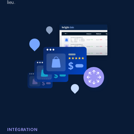
lieu.
URL, Product id, Listing inventory id, Title, Rating,
Reviews count shop, Reviews count item, Initial
price, and more.
1.9K+
323+
Commencer
Etsy - Collects data from shop's URL
URL, Product id, Listing inventory id, Title, Rating,
Reviews count shop, Reviews count item, Initial
price, and more.
1.9K+
323+
Commencer
INTÉGRATION