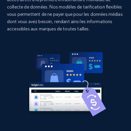
collecte de données. Nos modèles de tarification flexibles
vous permettent de ne payer que pour les données médias
dont vous avez besoin, rendant ainsi les informations
Amazon products global dataset -
accessibles aux marques de toutes tailles.
Collecting products by keyword search
Title, Seller name, Brand, Description, Initial
price, Currency, Availability, Reviews count, and
more.
2.1K+
375+
Commencer
Amazon products global dataset - Collects
products by best sellers category URL
Title, Seller name, Brand, Description, Initial
price, Currency, Availability, Reviews count, and
more.