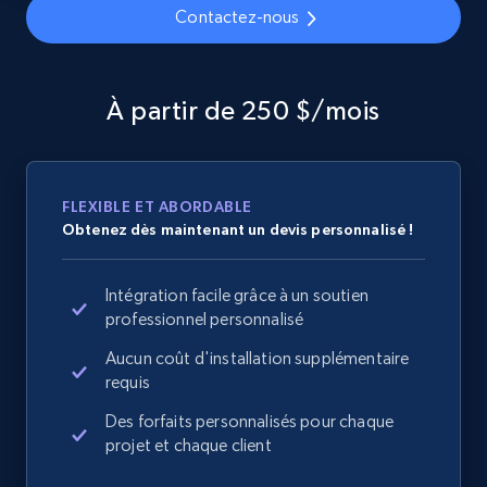
Sku, Product id, Product name, Manufacturer,
Contactez-nous
and more.
2.1K+
355+
Commencer
À partir de 250 $/mois
Home Depot US - Discover products by
FLEXIBLE ET ABORDABLE
Obtenez dès maintenant un devis personnalisé !
specified URL
URL, Domain, Country code, Model number,
Sku, Product id, Product name, Manufacturer,
Intégration facile grâce à un soutien
and more.
professionnel personnalisé
Aucun coût d'installation supplémentaire
2.1K+
355+
Commencer
requis
Des forfaits personnalisés pour chaque
projet et chaque client
Home Depot US - Discover products by