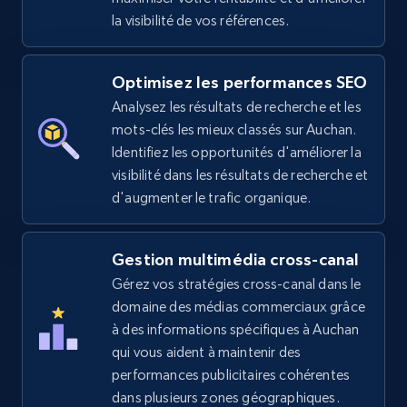
la visibilité de vos références.
Optimisez les performances SEO
eBay
Analysez les résultats de recherche et les
URL, Product id, Title, Seller name, Seller rating,
mots-clés les mieux classés sur Auchan.
Seller reviews, Breadcrumbs, Root category, and
more.
Identifiez les opportunités d'améliorer la
visibilité dans les résultats de recherche et
d'augmenter le trafic organique.
2.5K+
359+
Commencer
Gestion multimédia cross-canal
Gérez vos stratégies cross-canal dans le
eBay - Gather data on products using
domaine des médias commerciaux grâce
specified keywords
à des informations spécifiques à Auchan
URL, Product id, Title, Seller name, Seller rating,
qui vous aident à maintenir des
Seller reviews, Breadcrumbs, Root category, and
performances publicitaires cohérentes
more.
dans plusieurs zones géographiques.