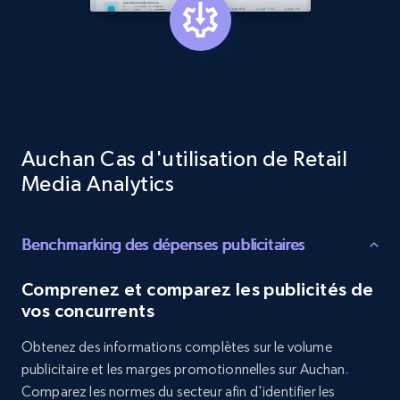
specified keywords
URL, Product id, Title, Product description,
Rating, Reviews count, Initial price, Discount,
and more.
1.3K+
176+
Commencer
Auchan Cas d'utilisation de Retail
Media Analytics
Target - Discover products by category url
URL, Product id, Title, Product description,
Benchmarking des dépenses publicitaires
Rating, Reviews count, Initial price, Discount,
and more.
Comprenez et comparez les publicités de
vos concurrents
1.3K+
176+
Commencer
Obtenez des informations complètes sur le volume
publicitaire et les marges promotionnelles sur Auchan.
Comparez les normes du secteur afin d'identifier les