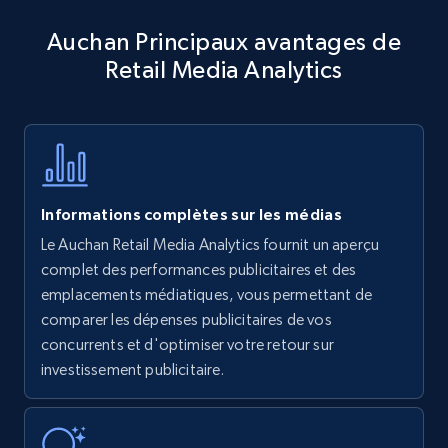
Amazon products - Collects products by
Auchan Principaux avantages de
specific keywords
Retail Media Analytics
Title, Seller name, Brand, Description, Initial
price, Currency, Availability, Reviews count, and
more.
35.3K+
5.7K+
Commencer
Informations complètes sur les médias
Le Auchan Retail Media Analytics fournit un aperçu
Amazon products - find products by using
complet des performances publicitaires et des
upc numbers
emplacements médiatiques, vous permettant de
comparer les dépenses publicitaires de vos
Title, Seller name, Brand, Description, Initial
concurrents et d'optimiser votre retour sur
price, Currency, Availability, Reviews count, and
more.
investissement publicitaire.
35.3K+
5.7K+
Commencer