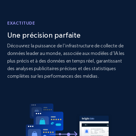
2.1K+
375+
Commencer
EXACTITUDE
Une précision parfaite
Amazon products global dataset - Collect
Découvrez la puissance de l’infrastructure de collecte de
Amazon products by seller URL
données leader au monde, associée aux modèles d’IA les
Title, Seller name, Brand, Description, Initial
plus précis et à des données en temps réel, garantissant
price, Currency, Availability, Reviews count, and
des analyses publicitaires précises et des statistiques
more.
complètes sur les performances des médias.
2.1K+
375+
Commencer
Amazon products global dataset - Collect
products from Brands URLs
Title, Seller name, Brand, Description, Initial