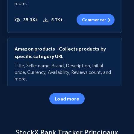
more.
35.3K+
5.7K+
Commencer
Amazon products - Collects products by
specific category URL
Title, Seller name, Brand, Description, Initial
price, Currency, Availability, Reviews count, and
more.
35.3K+
5.7K+
Commencer
Load more
Amazon products - Collects products by
StockX Rank Tracker Principaux
specific keywords