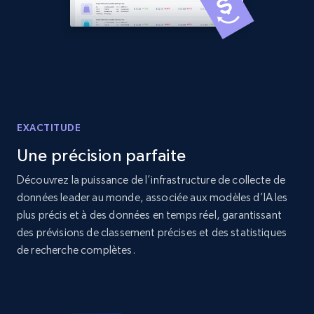
Amazon products global dataset -
Collecting products by keyword search
Title, Seller name, Brand, Description, Initial
price, Currency, Availability, Reviews count, and
more.
EXACTITUDE
2.1K+
375+
Commencer
Une précision parfaite
Découvrez la puissance de l’infrastructure de collecte de
données leader au monde, associée aux modèles d’IA les
Amazon products global dataset - Collects
plus précis et à des données en temps réel, garantissant
products by best sellers category URL
des prévisions de classement précises et des statistiques
Title, Seller name, Brand, Description, Initial
de recherche complètes.
price, Currency, Availability, Reviews count, and
more.
2.1K+
375+
Commencer