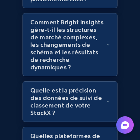
seller URL
URL, Title, Rating, Reviews, Initial price, Final
price, Currency, Stock, and more.
Comment Bright Insights
gère-t-il les structures
de marché complexes,
991+
165+
Commencer
les changements de
schéma et les résultats
de recherche
dynamiques ?
Lazada - Products - Discover products by
brand URL
URL, Title, Rating, Reviews, Initial price, Final
Quelle est la précision
price, Currency, Stock, and more.
des données de suivi de
classement de votre
991+
165+
Commencer
StockX ?
Quelles plateformes de
Lowes.com