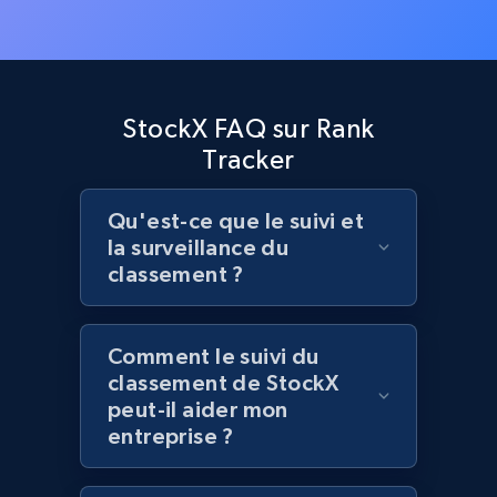
Zara - Products - discovery by category url
Category id, Product id, Product name, Price,
Currency, Colour code, Colour, Description, and
more.
StockX FAQ sur Rank
1.2K+
208+
Commencer
Tracker
Qu'est-ce que le suivi et
la surveillance du
Best Buy products
classement ?
URL, Product id, Title, Images, Final price,
Currency, Discount, Initial price, and more.
Comment le suivi du
1.1K+
149+
Commencer
classement de StockX
peut-il aider mon
entreprise ?
Best Buy products - Collect data on