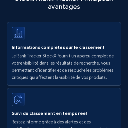
avantages
Title, Seller name, Brand, Description, Initial
price, Currency, Availability, Reviews count, and
more.
35.3K+
5.7K+
Commencer
Informations complètes sur le classement
Le Rank Tracker StockX fournit un aperçu complet de
Amazon products - find products by using
votre visibilité dans les résultats de recherche, vous
upc numbers
permettant d'identifier et de résoudre les problèmes
critiques qui affectent la visibilité de vos produits.
Title, Seller name, Brand, Description, Initial
price, Currency, Availability, Reviews count, and
more.
35.3K+
5.7K+
Commencer
Suivi du classement en temps réel
Restez informé grâce à des alertes et des