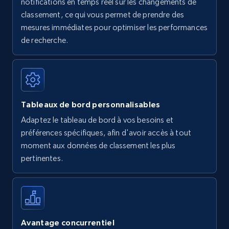
notifications en temps réel sur les changements de
Amazon Reviews
classement, ce qui vous permet de prendre des
mesures immédiates pour optimiser les performances
URL, Product name, Product rating, Product
rating object, Product rating max, Rating,
de recherche.
Author name, Asin, and more.
7.4K+
870+
Commencer
Tableaux de bord personnalisables
Adaptez le tableau de bord à vos besoins et
Walmart - products
préférences spécifiques, afin d'avoir accès à tout
URL, Final price, Sku, Currency, Gtin,
moment aux données de classement les plus
Specifications, Image urls, Top reviews, and
pertinentes.
more.
5.6K+
875+
Commencer
Avantage concurrentiel