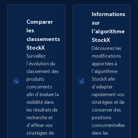
Informations
Comparer
sur
eBay - Collect products from shops on eBay
les
l'algorithme
URL, Product id, Title, Seller name, Seller rating,
classements
Seller reviews, Breadcrumbs, Root category, and
StockX
more.
StockX
Découvrez les
Surveillez
modifications
2.5K+
359+
Commencer
l'évolution du
apportées à
classement des
l'algorithme
produits
StockX afin
concurrents
d'adapter
eBay - Collect records by category
afin d'évaluer la
rapidement vos
visibilité dans
stratégies et de
URL, Product id, Title, Seller name, Seller rating,
Seller reviews, Breadcrumbs, Root category, and
les résultats de
conserver des
more.
recherche et
positions
d'affiner vos
concurrentielles
stratégies de
dans les
2.5K+
359+
Commencer