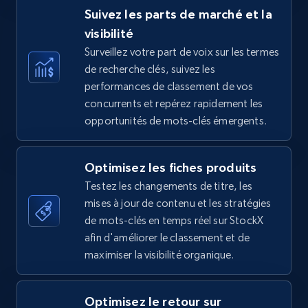
Suivez les parts de marché et la
visibilité
Surveillez votre part de voix sur les termes
TikTok Shop - category
de recherche clés, suivez les
URL, Title, Available, Description, Currency, Initial
performances de classement de vos
price, Final price, Discount percent, and more.
concurrents et repérez rapidement les
opportunités de mots-clés émergents.
5.4K+
668+
Commencer
Optimisez les fiches produits
Testez les changements de titre, les
mises à jour de contenu et les stratégies
TikTok Shop - Collect TikTok shop products
de mots-clés en temps réel sur StockX
by keywords search
afin d'améliorer le classement et de
URL, Title, Available, Description, Currency, Initial
maximiser la visibilité organique.
price, Final price, Discount percent, and more.
5.4K+
668+
Commencer
Optimisez le retour sur