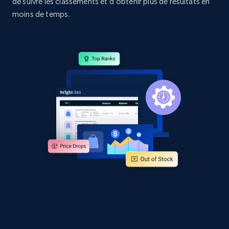
de suivre les classements et d’obtenir plus de résultats en
URL, Domain, Country code, Model number,
Sku, Product id, Product name, Manufacturer,
moins de temps.
and more.
2.1K+
355+
Commencer
Home Depot US - Discovery products by
specific category URL
URL, Domain, Country code, Model number,
Sku, Product id, Product name, Manufacturer,
and more.
2.1K+
355+
Commencer