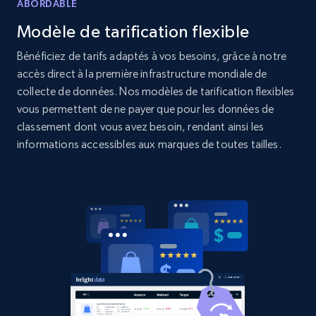
Amazon products global dataset
ABORDABLE
Title, Seller name, Brand, Description, Initial
Modèle de tarification flexible
price, Currency, Availability, Reviews count, and
more.
Bénéficiez de tarifs adaptés à vos besoins, grâce à notre
accès direct à la première infrastructure mondiale de
collecte de données. Nos modèles de tarification flexibles
2.1K+
375+
Commencer
vous permettent de ne payer que pour les données de
classement dont vous avez besoin, rendant ainsi les
informations accessibles aux marques de toutes tailles.
Amazon products global dataset - Collects
products by specific category URL
Title, Seller name, Brand, Description, Initial
price, Currency, Availability, Reviews count, and
more.
2.1K+
375+
Commencer