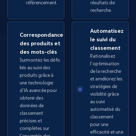
référencement.
résultats de
recherche.
Google Shopping
Automatisez
URL, Product id, Title, Product description,
Correspondance
le suivi du
Rating, Reviews count, Images, Variations, and
des produits et
more.
classement
des mots-clés
Rationalisez
Surmontez les défis
l'optimisation
2.4K+
200+
Commencer
liés au suivi des
de la recherche
produits grâce à
et améliorez les
une technologie
stratégies de
d'IA avancée pour
Google Shopping - collects products from
visibilité grâce
obtenir des
web using keywords
au suivi
données de
automatisé du
URL, Product id, Title, Product description,
classement
classement
Rating, Reviews count, Images, Variations, and
précises et
more.
pour une
complètes sur
efficacité et une
l'ensemble des