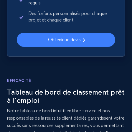
requis
Des forfaits personnalisés pour chaque
2.1K+
355+
Commencer
projet et chaque client
Obtenir un devis
Home Depot US - Discover products by
specified URL
URL, Domain, Country code, Model number,
Sku, Product id, Product name, Manufacturer,
and more.
EFFICACITÉ
2.1K+
355+
Commencer
Tableau de bord de classement prêt
à l'emploi
Notre tableau de bord intuitif en libre-service et nos
Home Depot US - Discover products by
responsables de la réussite client dédiés garantissent votre
specified UPC
succès sans ressources supplémentaires, vous permettant