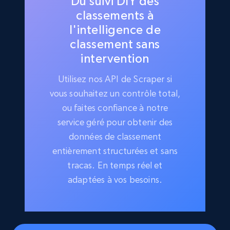
Du suivi DIY des
classements à
l'intelligence de
classement sans
intervention
Utilisez nos API de Scraper si
vous souhaitez un contrôle total,
ou faites confiance à notre
service géré pour obtenir des
données de classement
entièrement structurées et sans
tracas. En temps réel et
adaptées à vos besoins.