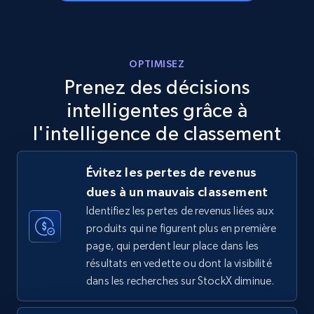
Walmart - products - Discover products by
OPTIMISEZ
using sku numbers
Prenez des décisions
URL, Final price, Sku, Currency, Gtin,
intelligentes grâce à
Specifications, Image urls, Top reviews, and
l'intelligence de classement
more.
5.6K+
875+
Commencer
Évitez les pertes de revenus
dues à un mauvais classement
Identifiez les pertes de revenus liées aux
produits qui ne figurent plus en première
TikTok Shop
page, qui perdent leur place dans les
URL, Title, Available, Description, Currency, Initial
résultats en vedette ou dont la visibilité
price, Final price, Discount percent, and more.
dans les recherches sur StockX diminue.
5.4K+
668+
Commencer