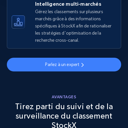
Intelligence multi-marchés
Gérez les classements sur plusieurs
eBay
marchés grâce à des informations
URL, Product id, Title, Seller name, Seller rating,
spécifiques à StockX afin de rationaliser
Seller reviews, Breadcrumbs, Root category, and
les stratégies d'optimisation de la
more.
recherche cross-canal.
2.5K+
359+
Commencer
Parlez à un expert
eBay - Gather data on products using
specified keywords
URL, Product id, Title, Seller name, Seller rating,
AVANTAGES
Seller reviews, Breadcrumbs, Root category, and
Tirez parti du suivi et de la
more.
surveillance du classement
2.5K+
359+
Commencer
StockX