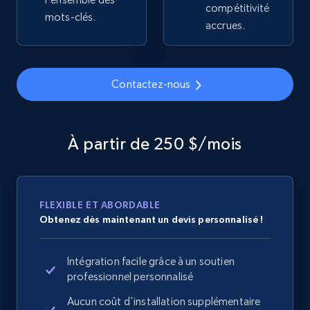
compétitivité
2.4K+
200+
Commencer
mots-clés.
accrues.
Home Depot US
Contactez-nous
URL, Domain, Country code, Model number,
Sku, Product id, Product name, Manufacturer,
and more.
À partir de 250 $/mois
2.1K+
355+
Commencer
FLEXIBLE ET ABORDABLE
Obtenez dès maintenant un devis personnalisé !
Home Depot US - Gather data on products
using specified keywords
Intégration facile grâce à un soutien
URL, Domain, Country code, Model number,
professionnel personnalisé
Sku, Product id, Product name, Manufacturer,
Aucun coût d'installation supplémentaire
and more.