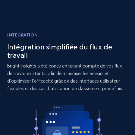
Reviews count shop, Reviews count item, Initial
price, and more.
1.9K+
323+
Commencer
INTÉGRATION
Intégration simplifiée du flux de
Etsy - Collects data from shop's URL
travail
URL, Product id, Listing inventory id, Title, Rating,
Bright Insights a été conçu en tenant compte de vos flux
Reviews count shop, Reviews count item, Initial
de travail existants, afin de minimiser les erreurs et
price, and more.
d’optimiser l’efficacité grâce à des interfaces utilisateur
flexibles et des cas d’utilisation de classement prédéfinis.
1.9K+
323+
Commencer
Amazon products search
Asin, URL, Name, Sponsored, Initial price, Final