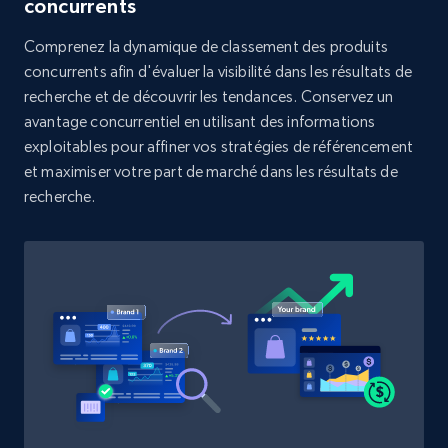
concurrents
Rating, Reviews count, Initial price, Discount,
and more.
Comprenez la dynamique de classement des produits
concurrents afin d'évaluer la visibilité dans les résultats de
1.3K+
175+
Commencer
recherche et de découvrir les tendances. Conservez un
avantage concurrentiel en utilisant des informations
exploitables pour affiner vos stratégies de référencement
et maximiser votre part de marché dans les résultats de
Target - Discover products by category url
recherche.
URL, Product id, Title, Product description,
Rating, Reviews count, Initial price, Discount,
and more.
1.3K+
175+
Commencer
Target - Discover products by specified
UPC