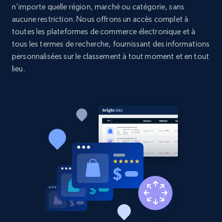
n’importe quelle région, marché ou catégorie, sans
aucune restriction. Nous offrons un accès complet à
2.1K+
375+
Commencer
toutes les plateformes de commerce électronique et à
tous les termes de recherche, fournissant des informations
personnalisées sur le classement à tout moment et en tout
lieu.
Etsy
URL, Product id, Listing inventory id, Title, Rating,
Reviews count shop, Reviews count item, Initial
price, and more.
1.9K+
323+
Commencer
Etsy - Collect data on products using
specified keywords
URL, Product id, Listing inventory id, Title, Rating,