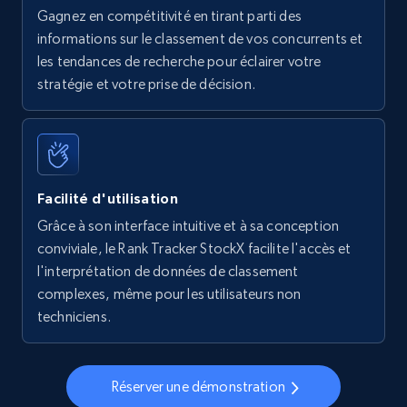
Gagnez en compétitivité en tirant parti des
Walmart - products - Find new products by
informations sur le classement de vos concurrents et
using specific category URL
les tendances de recherche pour éclairer votre
URL, Final price, Sku, Currency, Gtin,
stratégie et votre prise de décision.
Specifications, Image urls, Top reviews, and
more.
5.6K+
875+
Commencer
Facilité d'utilisation
Grâce à son interface intuitive et à sa conception
conviviale, le Rank Tracker StockX facilite l'accès et
Walmart - products - Collects products by
l'interprétation de données de classement
specific keywords
complexes, même pour les utilisateurs non
URL, Final price, Sku, Currency, Gtin,
techniciens.
Specifications, Image urls, Top reviews, and
more.
Réserver une démonstration
5.6K+
875+
Commencer