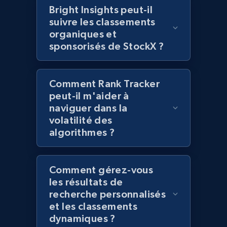
products using specified keywords
Bright Insights peut-il
URL, Product id, Title, Images, Final price,
suivre les classements
Currency, Discount, Initial price, and more.
organiques et
sponsorisés de StockX ?
1.1K+
149+
Commencer
Comment Rank Tracker
peut-il m'aider à
naviguer dans la
Lazada - Products
volatilité des
URL, Title, Rating, Reviews, Initial price, Final
algorithmes ?
price, Currency, Stock, and more.
991+
165+
Commencer
Comment gérez-vous
les résultats de
recherche personnalisés
et les classements
Lazada - Products - Discover products by
dynamiques ?
keyword