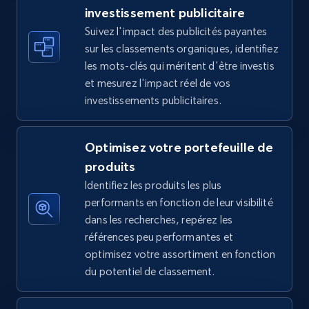
investissement publicitaire
Suivez l'impact des publicités payantes
sur les classements organiques, identifiez
TikTok Shop - discover records by shop url
les mots-clés qui méritent d'être investis
URL, Title, Available, Description, Currency, Initial
et mesurez l'impact réel de vos
price, Final price, Discount percent, and more.
investissements publicitaires.
5.4K+
668+
Commencer
Optimisez votre portefeuille de
produits
Identifiez les produits les plus
Amazon sellers info
performants en fonction de leur visibilité
Seller id, URL, Seller name, Description, Detailed
dans les recherches, repérez les
info, Stars, Feedbacks, Return policy, and more.
références peu performantes et
optimisez votre assortiment en fonction
du potentiel de classement.
2.5K+
378+
Commencer