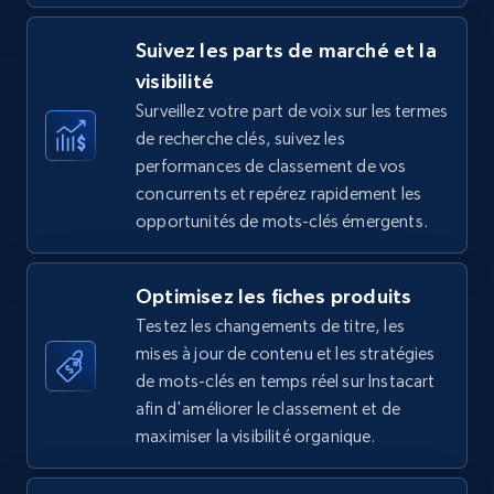
Suivez les parts de marché et la
visibilité
TikTok Shop - category
Surveillez votre part de voix sur les termes
URL, Title, Available, Description, Currency, Initial
de recherche clés, suivez les
price, Final price, Discount percent, and more.
performances de classement de vos
concurrents et repérez rapidement les
opportunités de mots-clés émergents.
5.4K+
667+
Commencer
Optimisez les fiches produits
Testez les changements de titre, les
TikTok Shop - Collect TikTok shop products
mises à jour de contenu et les stratégies
by keywords search
de mots-clés en temps réel sur Instacart
URL, Title, Available, Description, Currency, Initial
afin d'améliorer le classement et de
price, Final price, Discount percent, and more.
maximiser la visibilité organique.
5.4K+
667+
Commencer