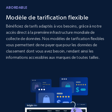
Amazon products global dataset
ABORDABLE
Title, Seller name, Brand, Description, Initial
price, Currency, Availability, Reviews count, and
Modèle de tarification flexible
more.
Bénéficiez de tarifs adaptés à vos besoins, grâce à notre
accès direct à la première infrastructure mondiale de
2.1K+
375+
Commencer
collecte de données. Nos modèles de tarification flexibles
vous permettent de ne payer que pour les données de
classement dont vous avez besoin, rendant ainsi les
informations accessibles aux marques de toutes tailles.
Amazon products global dataset - Collects
products by specific category URL
Title, Seller name, Brand, Description, Initial
price, Currency, Availability, Reviews count, and
more.
2.1K+
375+
Commencer