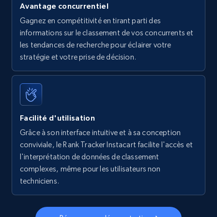
Avantage concurrentiel
Walmart - products - Find new products by
Gagnez en compétitivité en tirant parti des
using specific category URL
informations sur le classement de vos concurrents et
URL, Final price, Sku, Currency, Gtin,
les tendances de recherche pour éclairer votre
Specifications, Image urls, Top reviews, and
stratégie et votre prise de décision.
more.
5.6K+
875+
Commencer
Facilité d'utilisation
Grâce à son interface intuitive et à sa conception
Walmart - products - Collects products by
conviviale, le Rank Tracker Instacart facilite l'accès et
specific keywords
l'interprétation de données de classement
URL, Final price, Sku, Currency, Gtin,
complexes, même pour les utilisateurs non
Specifications, Image urls, Top reviews, and
techniciens.
more.
5.6K+
875+
Commencer