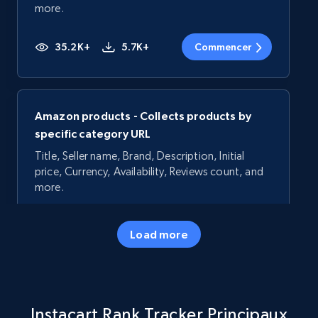
more.
35.2K+
5.7K+
Commencer
Amazon products - Collects products by
specific category URL
Title, Seller name, Brand, Description, Initial
price, Currency, Availability, Reviews count, and
more.
35.2K+
5.7K+
Commencer
Load more
Amazon products - Collects products by
Instacart Rank Tracker Principaux
specific keywords