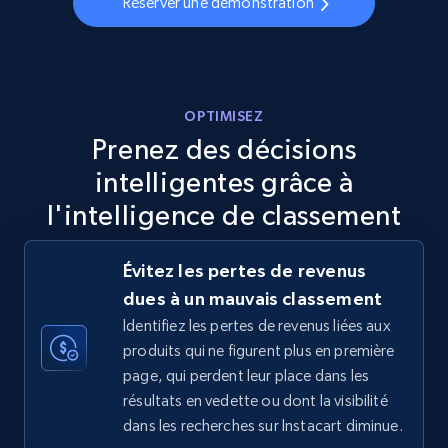
Réserver une démonstration
Walmart - products - Discover products by
using sku numbers
OPTIMISEZ
URL, Final price, Sku, Currency, Gtin,
Prenez des décisions
Specifications, Image urls, Top reviews, and
intelligentes grâce à
more.
l'intelligence de classement
5.6K+
875+
Commencer
Évitez les pertes de revenus
dues à un mauvais classement
Identifiez les pertes de revenus liées aux
TikTok Shop
produits qui ne figurent plus en première
URL, Title, Available, Description, Currency, Initial
page, qui perdent leur place dans les
price, Final price, Discount percent, and more.
résultats en vedette ou dont la visibilité
dans les recherches sur Instacart diminue.
5.4K+
667+
Commencer