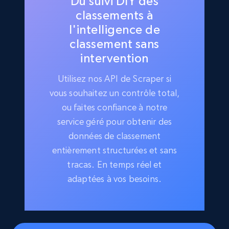
Du suivi DIY des
classements à
l'intelligence de
classement sans
intervention
Utilisez nos API de Scraper si
vous souhaitez un contrôle total,
ou faites confiance à notre
service géré pour obtenir des
données de classement
entièrement structurées et sans
tracas. En temps réel et
adaptées à vos besoins.