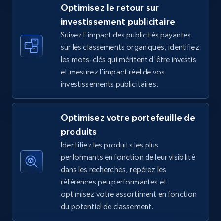
Optimisez le retour sur
investissement publicitaire
Suivez l'impact des publicités payantes
TikTok Shop - discover records by shop url
sur les classements organiques, identifiez
URL, Title, Available, Description, Currency, Initial
les mots-clés qui méritent d'être investis
price, Final price, Discount percent, and more.
et mesurez l'impact réel de vos
investissements publicitaires.
5.4K+
667+
Commencer
Optimisez votre portefeuille de
produits
Amazon sellers info
Identifiez les produits les plus
Seller id, URL, Seller name, Description, Detailed
performants en fonction de leur visibilité
info, Stars, Feedbacks, Return policy, and more.
dans les recherches, repérez les
références peu performantes et
optimisez votre assortiment en fonction
2.5K+
378+
Commencer
du potentiel de classement.