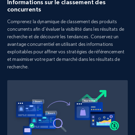
Informations sur le classement des
Rating, Reviews count, Initial price, Discount,
concurrents
and more.
Comprenez la dynamique de classement des produits
1.3K+
175+
Commencer
concurrents afin d'évaluer la visibilité dans les résultats de
recherche et de découvrir les tendances. Conservez un
avantage concurrentiel en utilisant des informations
exploitables pour affiner vos stratégies de référencement
Target - Discover products by category url
et maximiser votre part de marché dans les résultats de
recherche.
URL, Product id, Title, Product description,
Rating, Reviews count, Initial price, Discount,
and more.
1.3K+
175+
Commencer
Target - Discover products by specified
UPC