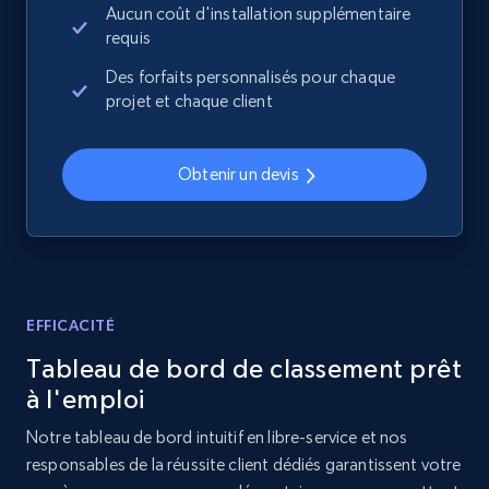
Aucun coût d'installation supplémentaire
requis
2.1K+
353+
Commencer
Des forfaits personnalisés pour chaque
projet et chaque client
Home Depot US - Discover products by
Obtenir un devis
specified URL
URL, Domain, Country code, Model number,
Sku, Product id, Product name, Manufacturer,
and more.
2.1K+
353+
Commencer
EFFICACITÉ
Tableau de bord de classement prêt
à l'emploi
Home Depot US - Discover products by
Notre tableau de bord intuitif en libre-service et nos
specified UPC
responsables de la réussite client dédiés garantissent votre