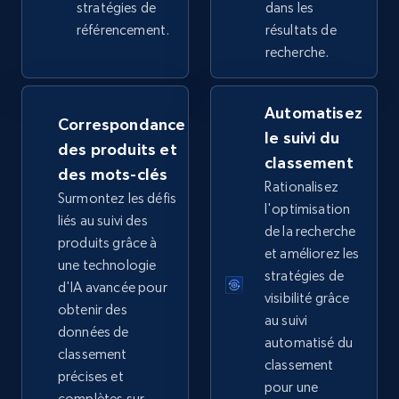
stratégies de
dans les
référencement.
résultats de
recherche.
Google Shopping
URL, Product id, Title, Product description,
Automatisez
Rating, Reviews count, Images, Variations, and
Correspondance
le suivi du
more.
des produits et
classement
des mots-clés
Rationalisez
2.4K+
199+
Commencer
Surmontez les défis
l'optimisation
liés au suivi des
de la recherche
produits grâce à
et améliorez les
une technologie
Google Shopping - collects products from
stratégies de
d'IA avancée pour
web using keywords
visibilité grâce
obtenir des
au suivi
URL, Product id, Title, Product description,
données de
automatisé du
Rating, Reviews count, Images, Variations, and
classement
more.
classement
précises et
pour une
complètes sur