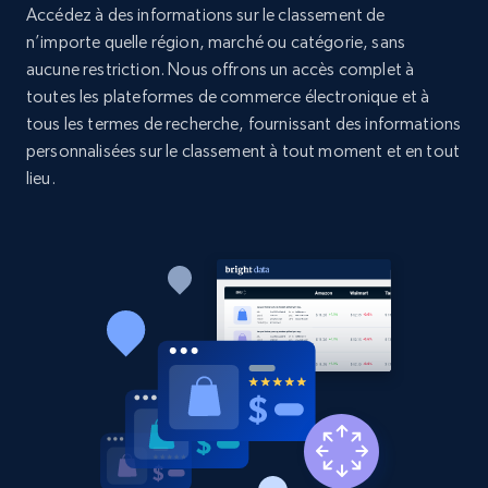
Accédez à des informations sur le classement de
n’importe quelle région, marché ou catégorie, sans
2.1K+
375+
Commencer
aucune restriction. Nous offrons un accès complet à
toutes les plateformes de commerce électronique et à
tous les termes de recherche, fournissant des informations
personnalisées sur le classement à tout moment et en tout
Etsy
lieu.
URL, Product id, Listing inventory id, Title, Rating,
Reviews count shop, Reviews count item, Initial
price, and more.
1.9K+
322+
Commencer
Etsy - Collect data on products using
specified keywords
URL, Product id, Listing inventory id, Title, Rating,