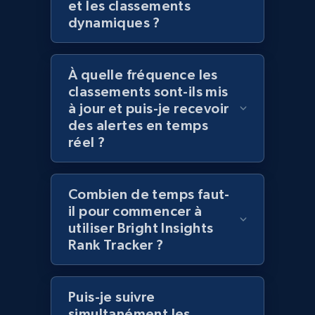
et les classements
specified keywords
dynamiques ?
URL, Domain, Marketplace pn, Sku, Other pn,
Model number, Gtin ean pn, Product name, and
more.
À quelle fréquence les
classements sont-ils mis
991+
162+
Commencer
à jour et puis-je recevoir
des alertes en temps
réel ?
Lowes.com - Collect records by category
Combien de temps faut-
URL, Domain, Marketplace pn, Sku, Other pn,
il pour commencer à
Model number, Gtin ean pn, Product name, and
more.
utiliser Bright Insights
Rank Tracker ?
991+
162+
Commencer
Puis-je suivre
simultanément les