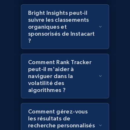
products using specified keywords
URL, Product id, Title, Images, Final price,
Bright Insights peut-il
Currency, Discount, Initial price, and more.
suivre les classements
organiques et
sponsorisés de Instacart
1.1K+
149+
Commencer
?
Comment Rank Tracker
Lowes.com
peut-il m'aider à
URL, Domain, Marketplace pn, Sku, Other pn,
naviguer dans la
Model number, Gtin ean pn, Product name, and
volatilité des
more.
algorithmes ?
991+
162+
Commencer
Comment gérez-vous
les résultats de
recherche personnalisés
Lowes.com - Gather data on products using