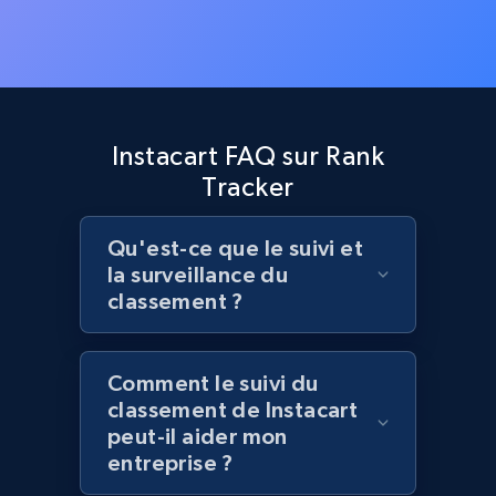
Zara - Products - discovery by category url
Category id, Product id, Product name, Price,
Currency, Colour code, Colour, Description, and
more.
1.2K+
208+
Commencer
Instacart FAQ sur Rank
Tracker
Qu'est-ce que le suivi et
Best Buy products
la surveillance du
URL, Product id, Title, Images, Final price,
classement ?
Currency, Discount, Initial price, and more.
1.1K+
149+
Commencer
Comment le suivi du
classement de Instacart
peut-il aider mon
entreprise ?
Best Buy products - Collect data on