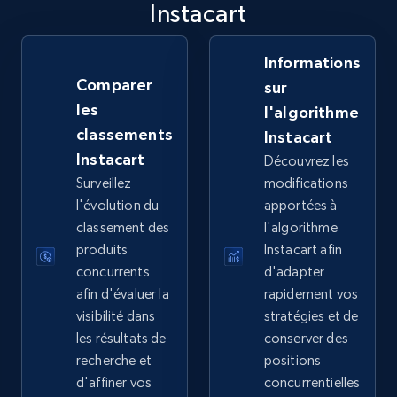
Instacart
Informations
eBay - Collect products from shops on eBay
Comparer
sur
URL, Product id, Title, Seller name, Seller rating,
les
l'algorithme
Seller reviews, Breadcrumbs, Root category, and
more.
classements
Instacart
Instacart
Découvrez les
2.5K+
359+
Commencer
Surveillez
modifications
l'évolution du
apportées à
classement des
l'algorithme
produits
Instacart afin
eBay - Collect records by category
concurrents
d'adapter
afin d'évaluer la
rapidement vos
URL, Product id, Title, Seller name, Seller rating,
Seller reviews, Breadcrumbs, Root category, and
visibilité dans
stratégies et de
more.
les résultats de
conserver des
recherche et
positions
d'affiner vos
concurrentielles
2.5K+
359+
Commencer