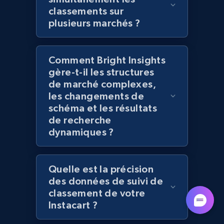
classements sur
Lazada - Products
plusieurs marchés ?
URL, Title, Rating, Reviews, Initial price, Final
price, Currency, Stock, and more.
Comment Bright Insights
988+
160+
Commencer
gère-t-il les structures
de marché complexes,
les changements de
schéma et les résultats
Lazada - Products - Discover products by
de recherche
keyword
dynamiques ?
URL, Title, Rating, Reviews, Initial price, Final
price, Currency, Stock, and more.
Quelle est la précision
des données de suivi de
988+
160+
Commencer
classement de votre
Instacart ?