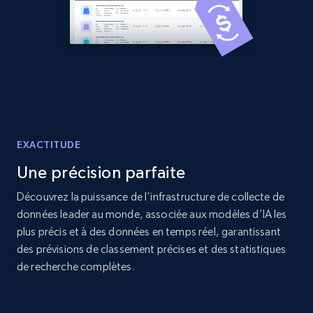
Amazon products global dataset -
Collecting products by keyword search
Title, Seller name, Brand, Description, Initial
price, Currency, Availability, Reviews count, and
more.
2.1K+
375+
Commencer
EXACTITUDE
Une précision parfaite
Découvrez la puissance de l’infrastructure de collecte de
Amazon products global dataset - Collects
données leader au monde, associée aux modèles d’IA les
products by best sellers category URL
plus précis et à des données en temps réel, garantissant
Title, Seller name, Brand, Description, Initial
des prévisions de classement précises et des statistiques
price, Currency, Availability, Reviews count, and
de recherche complètes.
more.
2.1K+
375+
Commencer