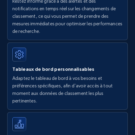
Restez informé grâce à des alertes et des
Amazon Reviews
notifications en temps réel sur les changements de
classement, ce qui vous permet de prendre des
URL, Product name, Product rating, Product
rating object, Product rating max, Rating,
mesures immédiates pour optimiser les performances
Author name, Asin, and more.
de recherche.
7.4K+
870+
Commencer
Tableaux de bord personnalisables
Walmart - products
Adaptez le tableau de bord à vos besoins et
URL, Final price, Sku, Currency, Gtin,
préférences spécifiques, afin d'avoir accès à tout
Specifications, Image urls, Top reviews, and
moment aux données de classement les plus
more.
pertinentes.
5.6K+
875+
Commencer