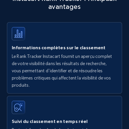
avantages
Title, Seller name, Brand, Description, Initial
price, Currency, Availability, Reviews count, and
more.
35.2K+
5.7K+
Commencer
Informations complètes sur le classement
Le Rank Tracker Instacart fournit un aperçu complet
Amazon products - find products by using
de votre visibilité dans les résultats de recherche,
upc numbers
vous permettant d'identifier et de résoudre les
problèmes critiques qui affectent la visibilité de vos
Title, Seller name, Brand, Description, Initial
produits.
price, Currency, Availability, Reviews count, and
more.
35.2K+
5.7K+
Commencer
Suivi du classement en temps réel