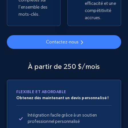
efficacité et une
2.4K+
199+
Commencer
l'ensemble des
compétitivité
mots-clés.
accrues.
Home Depot US
URL, Domain, Country code, Model number,
Contactez-nous
Sku, Product id, Product name, Manufacturer,
and more.
À partir de 250 $/mois
2.1K+
353+
Commencer
FLEXIBLE ET ABORDABLE
Home Depot US - Gather data on products
Obtenez dès maintenant un devis personnalisé !
using specified keywords
URL, Domain, Country code, Model number,
Intégration facile grâce à un soutien
Sku, Product id, Product name, Manufacturer,
professionnel personnalisé
and more.