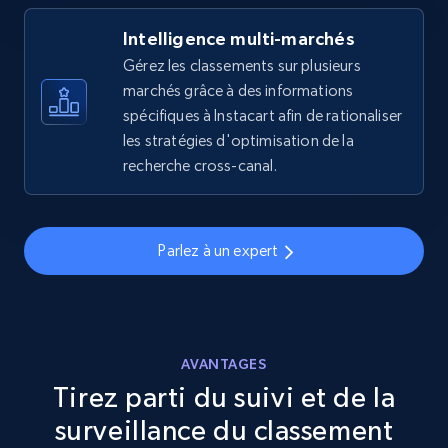
Intelligence multi-marchés
eBay
Gérez les classements sur plusieurs
URL, Product id, Title, Seller name, Seller rating,
marchés grâce à des informations
Seller reviews, Breadcrumbs, Root category, and
spécifiques à Instacart afin de rationaliser
more.
les stratégies d'optimisation de la
recherche cross-canal.
2.5K+
359+
Commencer
Parlez à un expert
eBay - Gather data on products using
specified keywords
URL, Product id, Title, Seller name, Seller rating,
Seller reviews, Breadcrumbs, Root category, and
AVANTAGES
more.
Tirez parti du suivi et de la
surveillance du classement
2.5K+
359+
Commencer