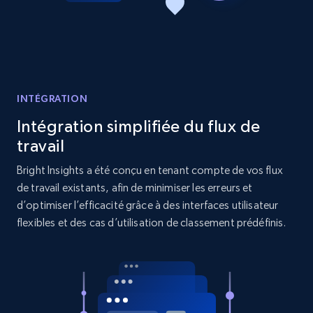
Reviews count shop, Reviews count item, Initial
price, and more.
1.9K+
322+
Commencer
INTÉGRATION
Intégration simplifiée du flux de
Etsy - Collects data from shop's URL
travail
URL, Product id, Listing inventory id, Title, Rating,
Reviews count shop, Reviews count item, Initial
Bright Insights a été conçu en tenant compte de vos flux
price, and more.
de travail existants, afin de minimiser les erreurs et
d’optimiser l’efficacité grâce à des interfaces utilisateur
1.9K+
322+
Commencer
flexibles et des cas d’utilisation de classement prédéfinis.
Amazon products search
Asin, URL, Name, Sponsored, Initial price, Final