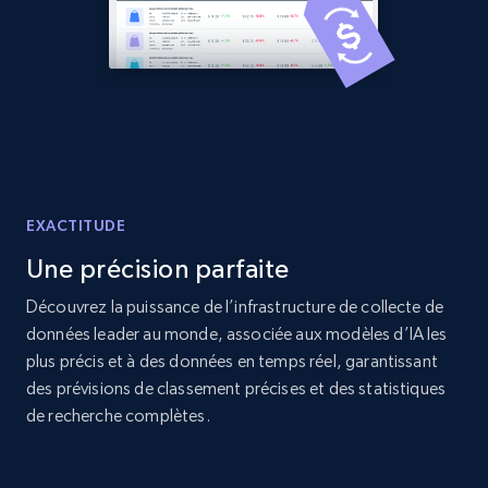
Amazon products global dataset -
Collecting products by keyword search
Title, Seller name, Brand, Description, Initial
price, Currency, Availability, Reviews count, and
more.
2.1K+
375+
Commencer
EXACTITUDE
Une précision parfaite
Découvrez la puissance de l’infrastructure de collecte de
Amazon products global dataset - Collects
données leader au monde, associée aux modèles d’IA les
products by best sellers category URL
plus précis et à des données en temps réel, garantissant
Title, Seller name, Brand, Description, Initial
des prévisions de classement précises et des statistiques
price, Currency, Availability, Reviews count, and
de recherche complètes.
more.
2.1K+
375+
Commencer