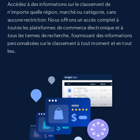
Accédez à des informations sur le classement de
n’importe quelle région, marché ou catégorie, sans
2.1K+
375+
Commencer
aucune restriction. Nous offrons un accès complet à
toutes les plateformes de commerce électronique et à
tous les termes de recherche, fournissant des informations
personnalisées sur le classement à tout moment et en tout
Etsy
lieu.
URL, Product id, Listing inventory id, Title, Rating,
Reviews count shop, Reviews count item, Initial
price, and more.
1.9K+
323+
Commencer
Etsy - Collect data on products using
specified keywords
URL, Product id, Listing inventory id, Title, Rating,