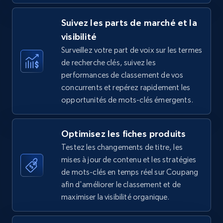
Suivez les parts de marché et la
visibilité
TikTok Shop - category
Surveillez votre part de voix sur les termes
URL, Title, Available, Description, Currency, Initial
de recherche clés, suivez les
price, Final price, Discount percent, and more.
performances de classement de vos
concurrents et repérez rapidement les
opportunités de mots-clés émergents.
5.4K+
668+
Commencer
Optimisez les fiches produits
Testez les changements de titre, les
TikTok Shop - Collect TikTok shop products
mises à jour de contenu et les stratégies
by keywords search
de mots-clés en temps réel sur Coupang
URL, Title, Available, Description, Currency, Initial
afin d'améliorer le classement et de
price, Final price, Discount percent, and more.
maximiser la visibilité organique.
5.4K+
668+
Commencer