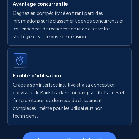
Avantage concurrentiel
Walmart - products - Find new products by
Gagnez en compétitivité en tirant parti des
using specific category URL
informations sur le classement de vos concurrents et
URL, Final price, Sku, Currency, Gtin,
les tendances de recherche pour éclairer votre
Specifications, Image urls, Top reviews, and
stratégie et votre prise de décision.
more.
5.6K+
876+
Commencer
Facilité d'utilisation
Grâce à son interface intuitive et à sa conception
Walmart - products - Collects products by
conviviale, le Rank Tracker Coupang facilite l'accès et
specific keywords
l'interprétation de données de classement
URL, Final price, Sku, Currency, Gtin,
complexes, même pour les utilisateurs non
Specifications, Image urls, Top reviews, and
techniciens.
more.
5.6K+
876+
Commencer