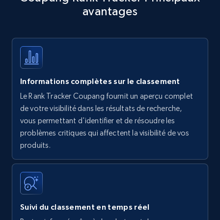
avantages
Title, Seller name, Brand, Description, Initial
price, Currency, Availability, Reviews count, and
more.
35.3K+
5.7K+
Commencer
Informations complètes sur le classement
Le Rank Tracker Coupang fournit un aperçu complet
Amazon products - find products by using
de votre visibilité dans les résultats de recherche,
upc numbers
vous permettant d'identifier et de résoudre les
problèmes critiques qui affectent la visibilité de vos
Title, Seller name, Brand, Description, Initial
produits.
price, Currency, Availability, Reviews count, and
more.
35.3K+
5.7K+
Commencer
Suivi du classement en temps réel