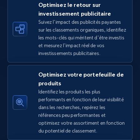
Optimisez le retour sur
investissement publicitaire
Suivez l'impact des publicités payantes
TikTok Shop - discover records by shop url
sur les classements organiques, identifiez
URL, Title, Available, Description, Currency, Initial
les mots-clés qui méritent d'être investis
price, Final price, Discount percent, and more.
et mesurez l'impact réel de vos
investissements publicitaires.
5.4K+
668+
Commencer
Optimisez votre portefeuille de
produits
Amazon sellers info
Identifiez les produits les plus
Seller id, URL, Seller name, Description, Detailed
performants en fonction de leur visibilité
info, Stars, Feedbacks, Return policy, and more.
dans les recherches, repérez les
références peu performantes et
optimisez votre assortiment en fonction
2.5K+
378+
Commencer
du potentiel de classement.