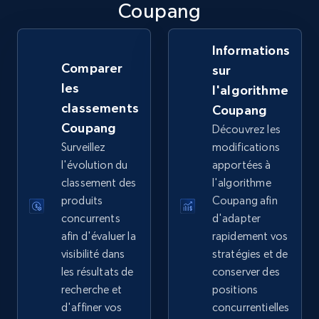
Coupang
Informations
eBay - Collect products from shops on eBay
Comparer
sur
URL, Product id, Title, Seller name, Seller rating,
les
l'algorithme
Seller reviews, Breadcrumbs, Root category, and
more.
classements
Coupang
Coupang
Découvrez les
2.5K+
359+
Commencer
Surveillez
modifications
l'évolution du
apportées à
classement des
l'algorithme
produits
Coupang afin
eBay - Collect records by category
concurrents
d'adapter
afin d'évaluer la
rapidement vos
URL, Product id, Title, Seller name, Seller rating,
Seller reviews, Breadcrumbs, Root category, and
visibilité dans
stratégies et de
more.
les résultats de
conserver des
recherche et
positions
d'affiner vos
concurrentielles
2.5K+
359+
Commencer