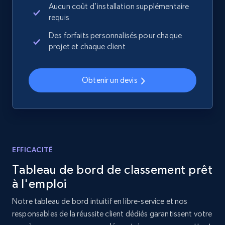
Aucun coût d'installation supplémentaire
requis
2.1K+
355+
Commencer
Des forfaits personnalisés pour chaque
projet et chaque client
Home Depot US - Discover products by
Obtenir un devis
specified URL
URL, Domain, Country code, Model number,
Sku, Product id, Product name, Manufacturer,
and more.
2.1K+
355+
Commencer
EFFICACITÉ
Tableau de bord de classement prêt
à l'emploi
Home Depot US - Discover products by
Notre tableau de bord intuitif en libre-service et nos
specified UPC
responsables de la réussite client dédiés garantissent votre