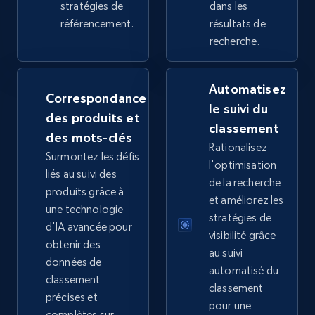
stratégies de
dans les
référencement.
résultats de
recherche.
Google Shopping
URL, Product id, Title, Product description,
Automatisez
Rating, Reviews count, Images, Variations, and
Correspondance
le suivi du
more.
des produits et
classement
des mots-clés
Rationalisez
2.4K+
200+
Commencer
Surmontez les défis
l'optimisation
liés au suivi des
de la recherche
produits grâce à
et améliorez les
une technologie
Google Shopping - collects products from
stratégies de
d'IA avancée pour
web using keywords
visibilité grâce
obtenir des
au suivi
URL, Product id, Title, Product description,
données de
automatisé du
Rating, Reviews count, Images, Variations, and
classement
more.
classement
précises et
pour une
complètes sur