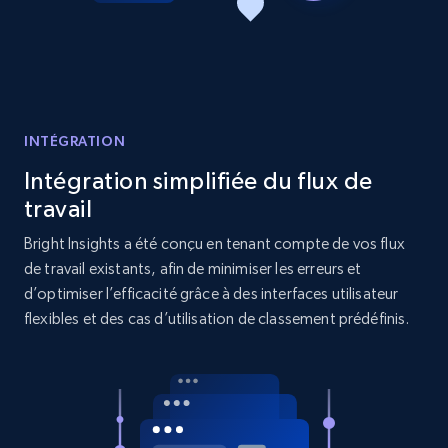
Reviews count shop, Reviews count item, Initial
price, and more.
1.9K+
323+
Commencer
INTÉGRATION
Intégration simplifiée du flux de
Etsy - Collects data from shop's URL
travail
URL, Product id, Listing inventory id, Title, Rating,
Reviews count shop, Reviews count item, Initial
Bright Insights a été conçu en tenant compte de vos flux
price, and more.
de travail existants, afin de minimiser les erreurs et
d’optimiser l’efficacité grâce à des interfaces utilisateur
1.9K+
323+
Commencer
flexibles et des cas d’utilisation de classement prédéfinis.
Amazon products search
Asin, URL, Name, Sponsored, Initial price, Final