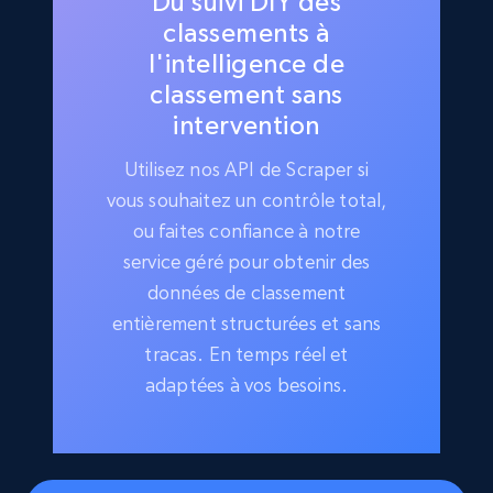
Du suivi DIY des
classements à
l'intelligence de
classement sans
intervention
Utilisez nos API de Scraper si
vous souhaitez un contrôle total,
ou faites confiance à notre
service géré pour obtenir des
données de classement
entièrement structurées et sans
tracas. En temps réel et
adaptées à vos besoins.