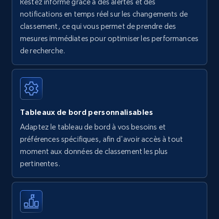
Restez informé grâce à des alertes et des
Amazon Reviews
notifications en temps réel sur les changements de
classement, ce qui vous permet de prendre des
URL, Product name, Product rating, Product
rating object, Product rating max, Rating,
mesures immédiates pour optimiser les performances
Author name, Asin, and more.
de recherche.
7.4K+
872+
Commencer
Tableaux de bord personnalisables
Walmart - products
Adaptez le tableau de bord à vos besoins et
URL, Final price, Sku, Currency, Gtin,
préférences spécifiques, afin d'avoir accès à tout
Specifications, Image urls, Top reviews, and
moment aux données de classement les plus
more.
pertinentes.
5.6K+
876+
Commencer