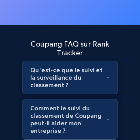
Zara - Products - discovery by category url
Category id, Product id, Product name, Price,
Currency, Colour code, Colour, Description, and
more.
1.2K+
208+
Commencer
Coupang FAQ sur Rank
Tracker
Qu'est-ce que le suivi et
Best Buy products
la surveillance du
URL, Product id, Title, Images, Final price,
classement ?
Currency, Discount, Initial price, and more.
1.1K+
149+
Commencer
Comment le suivi du
classement de Coupang
peut-il aider mon
entreprise ?
Best Buy products - Collect data on