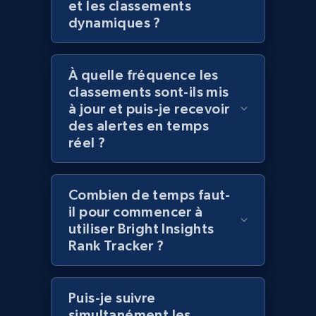
et les classements
URL, Title, Rating, Reviews, Initial price, Final
dynamiques ?
price, Currency, Stock, and more.
À quelle fréquence les
991+
165+
Commencer
classements sont-ils mis
à jour et puis-je recevoir
des alertes en temps
réel ?
Lazada - Products - Discover products by
category URL or brand URL
URL, Title, Rating, Reviews, Initial price, Final
Combien de temps faut-
price, Currency, Stock, and more.
il pour commencer à
utiliser Bright Insights
991+
165+
Commencer
Rank Tracker ?
Puis-je suivre
Lazada - Products - Discover products by
simultanément les