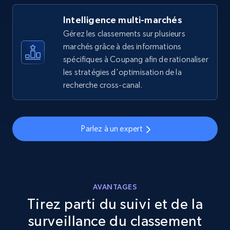
Intelligence multi-marchés
eBay
Gérez les classements sur plusieurs
URL, Product id, Title, Seller name, Seller rating,
marchés grâce à des informations
Seller reviews, Breadcrumbs, Root category, and
spécifiques à Coupang afin de rationaliser
more.
les stratégies d'optimisation de la
recherche cross-canal.
2.5K+
359+
Commencer
Parlez à un expert
eBay - Gather data on products using
specified keywords
URL, Product id, Title, Seller name, Seller rating,
Seller reviews, Breadcrumbs, Root category, and
AVANTAGES
more.
Tirez parti du suivi et de la
surveillance du classement
2.5K+
359+
Commencer