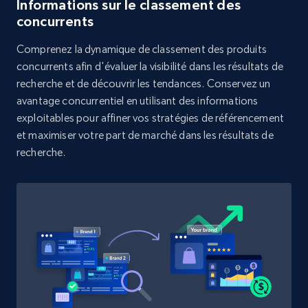
Informations sur le classement des
Rating, Reviews count, Initial price, Discount,
concurrents
and more.
Comprenez la dynamique de classement des produits
1.3K+
176+
Commencer
concurrents afin d'évaluer la visibilité dans les résultats de
recherche et de découvrir les tendances. Conservez un
avantage concurrentiel en utilisant des informations
exploitables pour affiner vos stratégies de référencement
Target - Discover products by category url
et maximiser votre part de marché dans les résultats de
recherche.
URL, Product id, Title, Product description,
Rating, Reviews count, Initial price, Discount,
and more.
1.3K+
176+
Commencer
Target - Discover products by specified
UPC