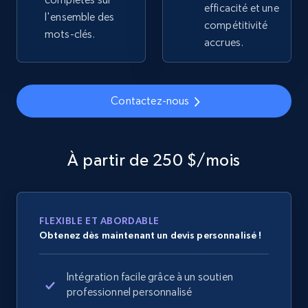
efficacité et une
2.4K+
200+
Commencer
l'ensemble des
compétitivité
mots-clés.
accrues.
Home Depot US
URL, Domain, Country code, Model number,
Contactez-nous
Sku, Product id, Product name, Manufacturer,
and more.
À partir de 250 $/mois
2.1K+
355+
Commencer
FLEXIBLE ET ABORDABLE
Home Depot US - Gather data on products
Obtenez dès maintenant un devis personnalisé !
using specified keywords
URL, Domain, Country code, Model number,
Intégration facile grâce à un soutien
Sku, Product id, Product name, Manufacturer,
professionnel personnalisé
and more.