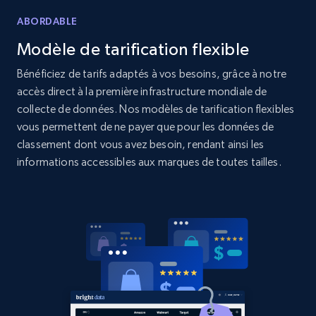
Amazon products global dataset
ABORDABLE
Title, Seller name, Brand, Description, Initial
price, Currency, Availability, Reviews count, and
Modèle de tarification flexible
more.
Bénéficiez de tarifs adaptés à vos besoins, grâce à notre
accès direct à la première infrastructure mondiale de
2.1K+
375+
Commencer
collecte de données. Nos modèles de tarification flexibles
vous permettent de ne payer que pour les données de
classement dont vous avez besoin, rendant ainsi les
informations accessibles aux marques de toutes tailles.
Amazon products global dataset - Collects
products by specific category URL
Title, Seller name, Brand, Description, Initial
price, Currency, Availability, Reviews count, and
more.
2.1K+
375+
Commencer