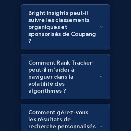
products using specified keywords
URL, Product id, Title, Images, Final price,
Bright Insights peut-il
Currency, Discount, Initial price, and more.
suivre les classements
organiques et
sponsorisés de Coupang
1.1K+
149+
Commencer
?
Comment Rank Tracker
Lazada - Products
peut-il m'aider à
URL, Title, Rating, Reviews, Initial price, Final
naviguer dans la
price, Currency, Stock, and more.
volatilité des
algorithmes ?
991+
165+
Commencer
Comment gérez-vous
les résultats de
Lazada - Products - Discover products by
recherche personnalisés
keyword