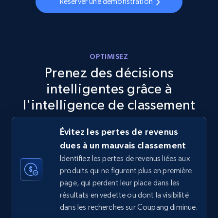
Réserver une démonstration
Walmart - products - Discover products by
using sku numbers
OPTIMISEZ
URL, Final price, Sku, Currency, Gtin,
Prenez des décisions
Specifications, Image urls, Top reviews, and
intelligentes grâce à
more.
l'intelligence de classement
5.6K+
876+
Commencer
Évitez les pertes de revenus
dues à un mauvais classement
Identifiez les pertes de revenus liées aux
TikTok Shop
produits qui ne figurent plus en première
URL, Title, Available, Description, Currency, Initial
page, qui perdent leur place dans les
price, Final price, Discount percent, and more.
résultats en vedette ou dont la visibilité
dans les recherches sur Coupang diminue.
5.4K+
668+
Commencer