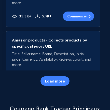
more.
35.3K+
5.7K+
Commencer
Amazon products - Collects products by
specific category URL
Title, Seller name, Brand, Description, Initial
price, Currency, Availability, Reviews count, and
more.
35.3K+
5.7K+
Commencer
Load more
Amazon products - Collects products by
Coupang Rank Tracker Principaux
specific keywords