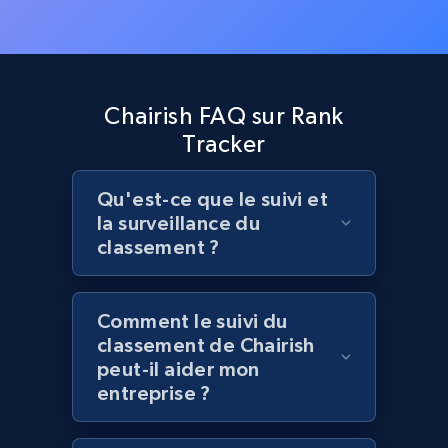
Zara - Products - discovery by category url
Category id, Product id, Product name, Price,
Currency, Colour code, Colour, Description, and
more.
Chairish FAQ sur Rank
1.2K+
208+
Commencer
Tracker
Qu'est-ce que le suivi et
la surveillance du
Best Buy products
classement ?
URL, Product id, Title, Images, Final price,
Currency, Discount, Initial price, and more.
Comment le suivi du
1.1K+
149+
Commencer
classement de Chairish
peut-il aider mon
entreprise ?
Best Buy products - Collect data on