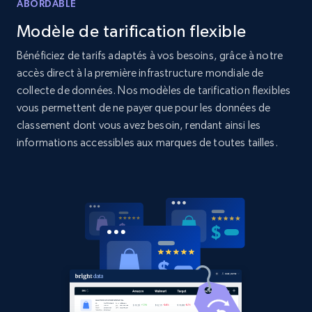
Amazon products global dataset
ABORDABLE
Title, Seller name, Brand, Description, Initial
Modèle de tarification flexible
price, Currency, Availability, Reviews count, and
more.
Bénéficiez de tarifs adaptés à vos besoins, grâce à notre
accès direct à la première infrastructure mondiale de
collecte de données. Nos modèles de tarification flexibles
2.1K+
375+
Commencer
vous permettent de ne payer que pour les données de
classement dont vous avez besoin, rendant ainsi les
informations accessibles aux marques de toutes tailles.
Amazon products global dataset - Collects
products by specific category URL
Title, Seller name, Brand, Description, Initial
price, Currency, Availability, Reviews count, and
more.
2.1K+
375+
Commencer