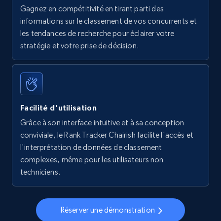
Gagnez en compétitivité en tirant parti des
Walmart - products - Find new products by
informations sur le classement de vos concurrents et
using specific category URL
les tendances de recherche pour éclairer votre
URL, Final price, Sku, Currency, Gtin,
stratégie et votre prise de décision.
Specifications, Image urls, Top reviews, and
more.
5.6K+
877+
Commencer
Facilité d'utilisation
Grâce à son interface intuitive et à sa conception
conviviale, le Rank Tracker Chairish facilite l'accès et
Walmart - products - Collects products by
l'interprétation de données de classement
specific keywords
complexes, même pour les utilisateurs non
URL, Final price, Sku, Currency, Gtin,
techniciens.
Specifications, Image urls, Top reviews, and
more.
Réserver une démonstration
5.6K+
877+
Commencer