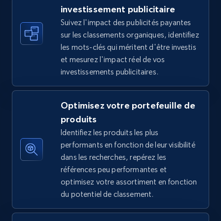
investissement publicitaire
Suivez l'impact des publicités payantes
sur les classements organiques, identifiez
TikTok Shop - discover records by shop url
les mots-clés qui méritent d'être investis
URL, Title, Available, Description, Currency, Initial
et mesurez l'impact réel de vos
price, Final price, Discount percent, and more.
investissements publicitaires.
5.4K+
668+
Commencer
Optimisez votre portefeuille de
produits
Identifiez les produits les plus
Amazon sellers info
performants en fonction de leur visibilité
Seller id, URL, Seller name, Description, Detailed
dans les recherches, repérez les
info, Stars, Feedbacks, Return policy, and more.
références peu performantes et
optimisez votre assortiment en fonction
du potentiel de classement.
2.5K+
378+
Commencer