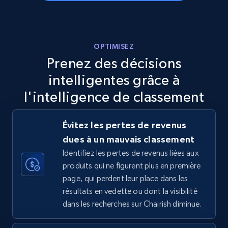
Walmart - products - Discover products by
OPTIMISEZ
using sku numbers
Prenez des décisions
URL, Final price, Sku, Currency, Gtin,
intelligentes grâce à
Specifications, Image urls, Top reviews, and
l'intelligence de classement
more.
5.6K+
877+
Commencer
Évitez les pertes de revenus
dues à un mauvais classement
Identifiez les pertes de revenus liées aux
produits qui ne figurent plus en première
TikTok Shop
page, qui perdent leur place dans les
URL, Title, Available, Description, Currency, Initial
résultats en vedette ou dont la visibilité
price, Final price, Discount percent, and more.
dans les recherches sur Chairish diminue.
5.4K+
668+
Commencer