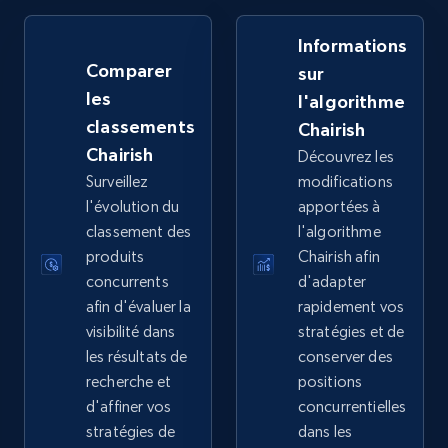
Informations
Comparer
sur
eBay - Collect products from shops on eBay
les
l'algorithme
URL, Product id, Title, Seller name, Seller rating,
classements
Seller reviews, Breadcrumbs, Root category, and
Chairish
more.
Chairish
Découvrez les
Surveillez
modifications
2.5K+
359+
Commencer
l'évolution du
apportées à
classement des
l'algorithme
produits
Chairish afin
concurrents
d'adapter
eBay - Collect records by category
afin d'évaluer la
rapidement vos
visibilité dans
stratégies et de
URL, Product id, Title, Seller name, Seller rating,
Seller reviews, Breadcrumbs, Root category, and
les résultats de
conserver des
more.
recherche et
positions
d'affiner vos
concurrentielles
stratégies de
dans les
2.5K+
359+
Commencer