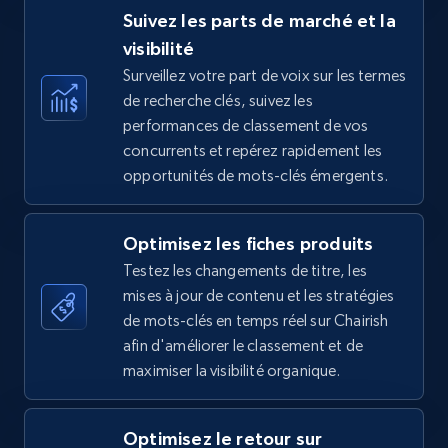
Suivez les parts de marché et la
visibilité
Surveillez votre part de voix sur les termes
TikTok Shop - category
de recherche clés, suivez les
URL, Title, Available, Description, Currency, Initial
performances de classement de vos
price, Final price, Discount percent, and more.
concurrents et repérez rapidement les
opportunités de mots-clés émergents.
5.4K+
668+
Commencer
Optimisez les fiches produits
Testez les changements de titre, les
mises à jour de contenu et les stratégies
TikTok Shop - Collect TikTok shop products
de mots-clés en temps réel sur Chairish
by keywords search
afin d'améliorer le classement et de
URL, Title, Available, Description, Currency, Initial
maximiser la visibilité organique.
price, Final price, Discount percent, and more.
5.4K+
668+
Commencer
Optimisez le retour sur