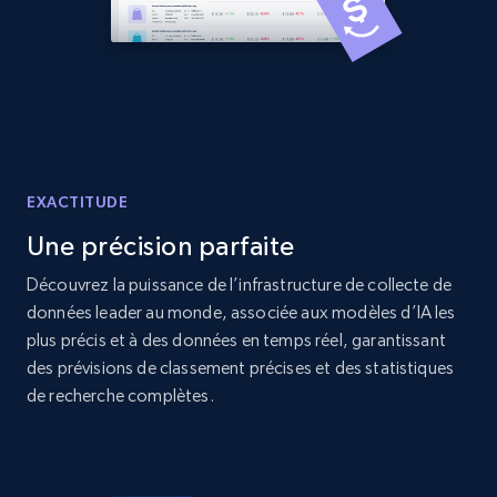
Amazon products global dataset -
Collecting products by keyword search
Title, Seller name, Brand, Description, Initial
price, Currency, Availability, Reviews count, and
more.
EXACTITUDE
2.1K+
375+
Commencer
Une précision parfaite
Découvrez la puissance de l’infrastructure de collecte de
données leader au monde, associée aux modèles d’IA les
Amazon products global dataset - Collects
plus précis et à des données en temps réel, garantissant
products by best sellers category URL
des prévisions de classement précises et des statistiques
Title, Seller name, Brand, Description, Initial
de recherche complètes.
price, Currency, Availability, Reviews count, and
more.
2.1K+
375+
Commencer