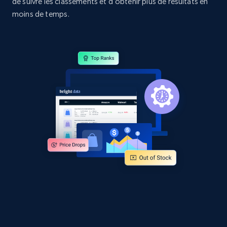
de suivre les classements et d’obtenir plus de résultats en
URL, Domain, Country code, Model number,
Sku, Product id, Product name, Manufacturer,
moins de temps.
and more.
2.1K+
355+
Commencer
Home Depot US - Discovery products by
specific category URL
URL, Domain, Country code, Model number,
Sku, Product id, Product name, Manufacturer,
and more.
2.1K+
355+
Commencer