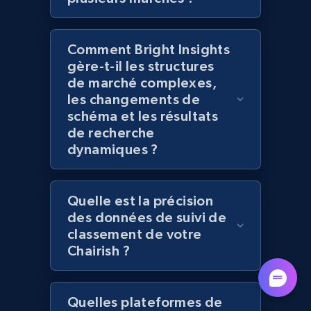
seller URL
URL, Title, Rating, Reviews, Initial price, Final
price, Currency, Stock, and more.
Comment Bright Insights
gère-t-il les structures
de marché complexes,
992+
165+
Commencer
les changements de
schéma et les résultats
de recherche
dynamiques ?
Lazada - Products - Discover products by
brand URL
URL, Title, Rating, Reviews, Initial price, Final
Quelle est la précision
price, Currency, Stock, and more.
des données de suivi de
classement de votre
992+
165+
Commencer
Chairish ?
Quelles plateformes de
Lowes.com