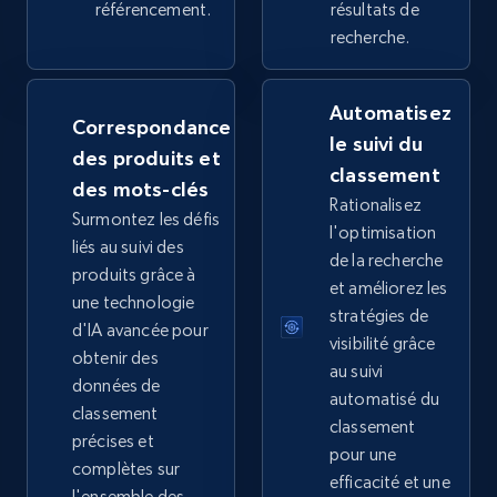
référencement.
résultats de
recherche.
Google Shopping
Automatisez
URL, Product id, Title, Product description,
Correspondance
le suivi du
Rating, Reviews count, Images, Variations, and
des produits et
more.
classement
des mots-clés
Rationalisez
Surmontez les défis
l'optimisation
2.4K+
202+
Commencer
liés au suivi des
de la recherche
produits grâce à
et améliorez les
une technologie
stratégies de
d'IA avancée pour
Google Shopping - collects products from
visibilité grâce
obtenir des
web using keywords
au suivi
données de
automatisé du
URL, Product id, Title, Product description,
classement
classement
Rating, Reviews count, Images, Variations, and
précises et
more.
pour une
complètes sur
efficacité et une
l'ensemble des