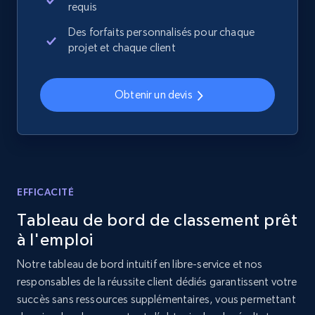
requis
Des forfaits personnalisés pour chaque
2.1K+
355+
Commencer
projet et chaque client
Obtenir un devis
Home Depot US - Discover products by
specified URL
URL, Domain, Country code, Model number,
Sku, Product id, Product name, Manufacturer,
and more.
EFFICACITÉ
2.1K+
355+
Commencer
Tableau de bord de classement prêt
à l'emploi
Notre tableau de bord intuitif en libre-service et nos
Home Depot US - Discover products by
responsables de la réussite client dédiés garantissent votre
specified UPC
succès sans ressources supplémentaires, vous permettant