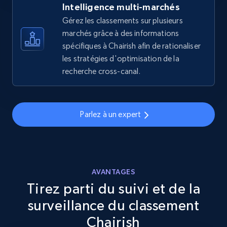
Intelligence multi-marchés
Gérez les classements sur plusieurs
eBay
marchés grâce à des informations
URL, Product id, Title, Seller name, Seller rating,
spécifiques à Chairish afin de rationaliser
Seller reviews, Breadcrumbs, Root category, and
les stratégies d'optimisation de la
more.
recherche cross-canal.
2.5K+
359+
Commencer
Parlez à un expert
eBay - Gather data on products using
specified keywords
URL, Product id, Title, Seller name, Seller rating,
AVANTAGES
Seller reviews, Breadcrumbs, Root category, and
Tirez parti du suivi et de la
more.
surveillance du classement
2.5K+
359+
Commencer
Chairish