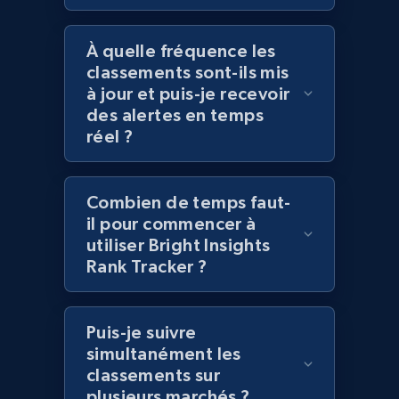
URL, Title, Rating, Reviews, Initial price, Final
price, Currency, Stock, and more.
À quelle fréquence les
classements sont-ils mis
à jour et puis-je recevoir
992+
165+
Commencer
des alertes en temps
réel ?
Lazada - Products - Discover products by
Combien de temps faut-
category URL or brand URL
il pour commencer à
URL, Title, Rating, Reviews, Initial price, Final
utiliser Bright Insights
price, Currency, Stock, and more.
Rank Tracker ?
992+
165+
Commencer
Puis-je suivre
simultanément les
classements sur
Lazada - Products - Discover products by
plusieurs marchés ?