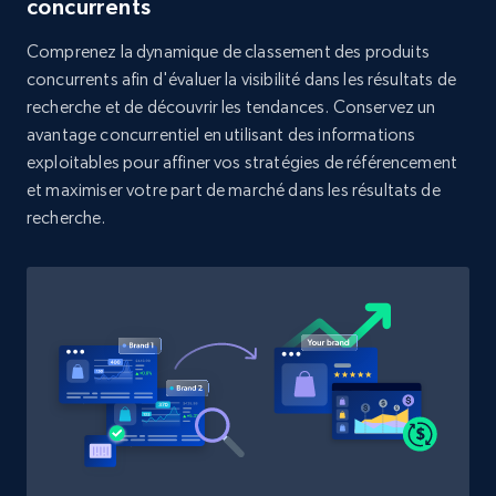
concurrents
Rating, Reviews count, Initial price, Discount,
and more.
Comprenez la dynamique de classement des produits
concurrents afin d'évaluer la visibilité dans les résultats de
1.3K+
176+
Commencer
recherche et de découvrir les tendances. Conservez un
avantage concurrentiel en utilisant des informations
exploitables pour affiner vos stratégies de référencement
et maximiser votre part de marché dans les résultats de
Target - Discover products by category url
recherche.
URL, Product id, Title, Product description,
Rating, Reviews count, Initial price, Discount,
and more.
1.3K+
176+
Commencer
Target - Discover products by specified
UPC