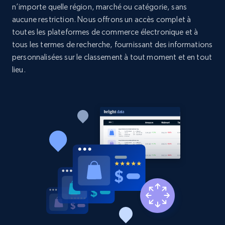
n’importe quelle région, marché ou catégorie, sans
aucune restriction. Nous offrons un accès complet à
2.1K+
375+
Commencer
toutes les plateformes de commerce électronique et à
tous les termes de recherche, fournissant des informations
personnalisées sur le classement à tout moment et en tout
lieu.
Etsy
URL, Product id, Listing inventory id, Title, Rating,
Reviews count shop, Reviews count item, Initial
price, and more.
1.9K+
323+
Commencer
Etsy - Collect data on products using
specified keywords
URL, Product id, Listing inventory id, Title, Rating,