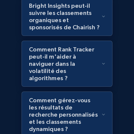
products using specified keywords
Bright Insights peut-il
URL, Product id, Title, Images, Final price,
suivre les classements
Currency, Discount, Initial price, and more.
organiques et
sponsorisés de Chairish ?
1.1K+
149+
Commencer
Comment Rank Tracker
peut-il m'aider à
naviguer dans la
Lazada - Products
volatilité des
URL, Title, Rating, Reviews, Initial price, Final
algorithmes ?
price, Currency, Stock, and more.
992+
165+
Commencer
Comment gérez-vous
les résultats de
recherche personnalisés
et les classements
Lazada - Products - Discover products by
dynamiques ?
keyword