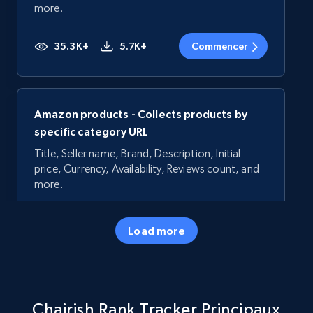
more.
35.3K+
5.7K+
Commencer
Amazon products - Collects products by
specific category URL
Title, Seller name, Brand, Description, Initial
price, Currency, Availability, Reviews count, and
more.
35.3K+
5.7K+
Commencer
Load more
Amazon products - Collects products by
Chairish Rank Tracker Principaux
specific keywords