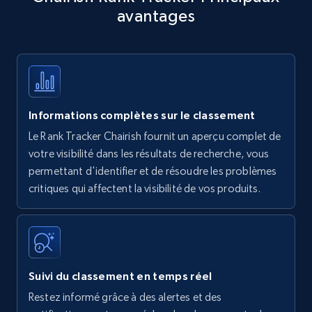
avantages
Title, Seller name, Brand, Description, Initial
price, Currency, Availability, Reviews count, and
more.
35.3K+
5.7K+
Commencer
Informations complètes sur le classement
Le Rank Tracker Chairish fournit un aperçu complet de
Amazon products - find products by using
votre visibilité dans les résultats de recherche, vous
upc numbers
permettant d'identifier et de résoudre les problèmes
critiques qui affectent la visibilité de vos produits.
Title, Seller name, Brand, Description, Initial
price, Currency, Availability, Reviews count, and
more.
35.3K+
5.7K+
Commencer
Suivi du classement en temps réel
Restez informé grâce à des alertes et des