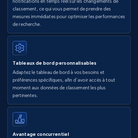
notifications en temps réel sur les changements de
Amazon Reviews
classement, ce qui vous permet de prendre des
mesures immédiates pour optimiser les performances
URL, Product name, Product rating, Product
rating object, Product rating max, Rating,
de recherche.
Author name, Asin, and more.
7.4K+
872+
Commencer
Tableaux de bord personnalisables
Adaptez le tableau de bord à vos besoins et
Walmart - products
préférences spécifiques, afin d'avoir accès à tout
URL, Final price, Sku, Currency, Gtin,
moment aux données de classement les plus
Specifications, Image urls, Top reviews, and
pertinentes.
more.
5.6K+
877+
Commencer
Avantage concurrentiel