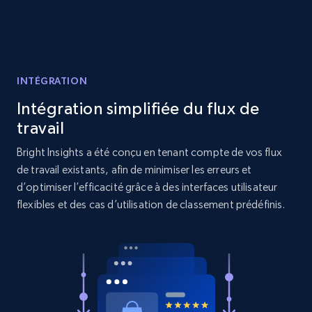
Reviews count shop, Reviews count item, Initial
price, and more.
1.9K+
323+
Commencer
INTÉGRATION
Intégration simplifiée du flux de
Etsy - Collects data from shop's URL
travail
URL, Product id, Listing inventory id, Title, Rating,
Bright Insights a été conçu en tenant compte de vos flux
Reviews count shop, Reviews count item, Initial
de travail existants, afin de minimiser les erreurs et
price, and more.
d’optimiser l’efficacité grâce à des interfaces utilisateur
flexibles et des cas d’utilisation de classement prédéfinis.
1.9K+
323+
Commencer
Amazon products search
Asin, URL, Name, Sponsored, Initial price, Final