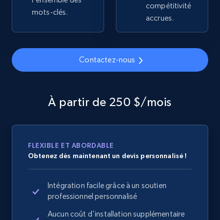
compétitivité
2.4K+
202+
Commencer
mots-clés.
accrues.
Home Depot US
Contactez-nous
URL, Domain, Country code, Model number,
Sku, Product id, Product name, Manufacturer,
and more.
À partir de 250 $/mois
2.1K+
355+
Commencer
FLEXIBLE ET ABORDABLE
Obtenez dès maintenant un devis personnalisé !
Home Depot US - Gather data on products
using specified keywords
Intégration facile grâce à un soutien
URL, Domain, Country code, Model number,
professionnel personnalisé
Sku, Product id, Product name, Manufacturer,
Aucun coût d'installation supplémentaire
and more.