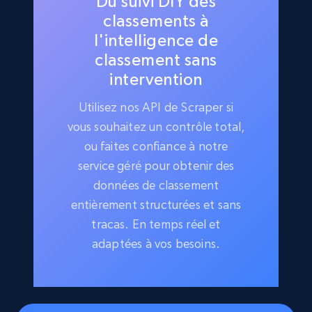
Du suivi DIY des
classements à
l'intelligence de
classement sans
intervention
Utilisez nos API de Scraper si
vous souhaitez un contrôle total,
ou faites confiance à notre
service géré pour obtenir des
données de classement
entièrement structurées et sans
tracas. En temps réel et
adaptées à vos besoins.