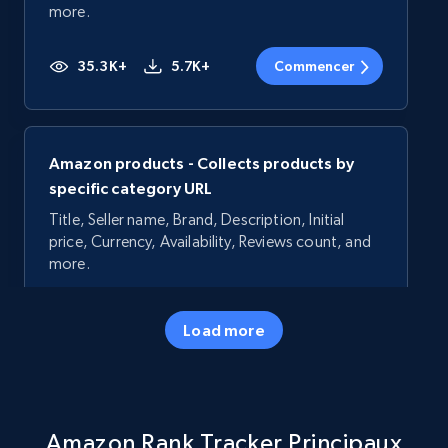
more.
35.3K+
5.7K+
Commencer
Amazon products - Collects products by
specific category URL
Title, Seller name, Brand, Description, Initial
price, Currency, Availability, Reviews count, and
more.
35.3K+
5.7K+
Commencer
Load more
Amazon products - Collects products by
Amazon Rank Tracker Principaux
specific keywords