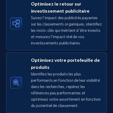
Optimisez le retour sur
investissement publicitaire
Suivez l'impact des publicités payantes
TikTok Shop - discover records by shop url
sur les classements organiques, identifiez
URL, Title, Available, Description, Currency, Initial
les mots-clés qui méritent d'être investis
price, Final price, Discount percent, and more.
et mesurez l'impact réel de vos
investissements publicitaires.
5.4K+
668+
Commencer
Optimisez votre portefeuille de
produits
Amazon sellers info
Identifiez les produits les plus
Seller id, URL, Seller name, Description, Detailed
performants en fonction de leur visibilité
info, Stars, Feedbacks, Return policy, and more.
dans les recherches, repérez les
références peu performantes et
optimisez votre assortiment en fonction
2.5K+
378+
Commencer
du potentiel de classement.