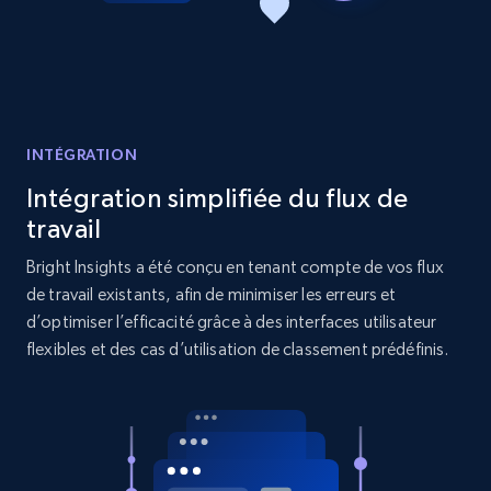
Reviews count shop, Reviews count item, Initial
price, and more.
1.9K+
323+
Commencer
INTÉGRATION
Intégration simplifiée du flux de
Etsy - Collects data from shop's URL
travail
URL, Product id, Listing inventory id, Title, Rating,
Reviews count shop, Reviews count item, Initial
Bright Insights a été conçu en tenant compte de vos flux
price, and more.
de travail existants, afin de minimiser les erreurs et
d’optimiser l’efficacité grâce à des interfaces utilisateur
1.9K+
323+
Commencer
flexibles et des cas d’utilisation de classement prédéfinis.
Amazon products search
Asin, URL, Name, Sponsored, Initial price, Final