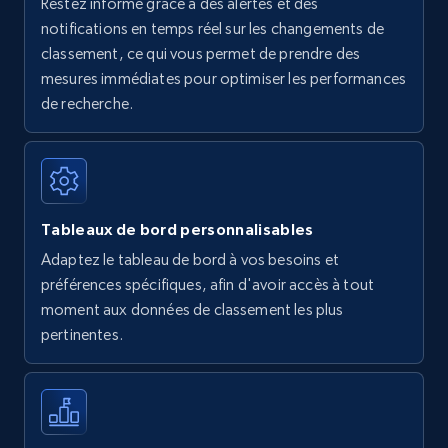
Restez informé grâce à des alertes et des
Amazon Reviews
notifications en temps réel sur les changements de
classement, ce qui vous permet de prendre des
URL, Product name, Product rating, Product
rating object, Product rating max, Rating,
mesures immédiates pour optimiser les performances
Author name, Asin, and more.
de recherche.
7.4K+
872+
Commencer
Tableaux de bord personnalisables
Walmart - products
Adaptez le tableau de bord à vos besoins et
URL, Final price, Sku, Currency, Gtin,
préférences spécifiques, afin d'avoir accès à tout
Specifications, Image urls, Top reviews, and
moment aux données de classement les plus
more.
pertinentes.
5.6K+
877+
Commencer