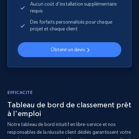
Aucun coût d'installation supplémentaire
requis
2.1K+
355+
Commencer
Des forfaits personnalisés pour chaque
projet et chaque client
Home Depot US - Discover products by
Obtenir un devis
specified URL
URL, Domain, Country code, Model number,
Sku, Product id, Product name, Manufacturer,
and more.
2.1K+
355+
Commencer
EFFICACITÉ
Tableau de bord de classement prêt
à l'emploi
Home Depot US - Discover products by
Notre tableau de bord intuitif en libre-service et nos
specified UPC
responsables de la réussite client dédiés garantissent votre