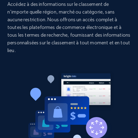
Accédez à des informations sur le classement de
n’importe quelle région, marché ou catégorie, sans
2.1K+
375+
Commencer
aucune restriction. Nous offrons un accès complet à
toutes les plateformes de commerce électronique et à
tous les termes de recherche, fournissant des informations
personnalisées sur le classement à tout moment et en tout
Etsy
lieu.
URL, Product id, Listing inventory id, Title, Rating,
Reviews count shop, Reviews count item, Initial
price, and more.
1.9K+
323+
Commencer
Etsy - Collect data on products using
specified keywords
URL, Product id, Listing inventory id, Title, Rating,