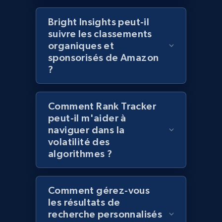
products using specified keywords
URL, Product id, Title, Images, Final price,
Bright Insights peut-il
Currency, Discount, Initial price, and more.
suivre les classements
organiques et
sponsorisés de Amazon
1.1K+
149+
Commencer
?
Comment Rank Tracker
Lazada - Products
peut-il m'aider à
URL, Title, Rating, Reviews, Initial price, Final
naviguer dans la
price, Currency, Stock, and more.
volatilité des
algorithmes ?
992+
165+
Commencer
Comment gérez-vous
les résultats de
Lazada - Products - Discover products by
recherche personnalisés
keyword