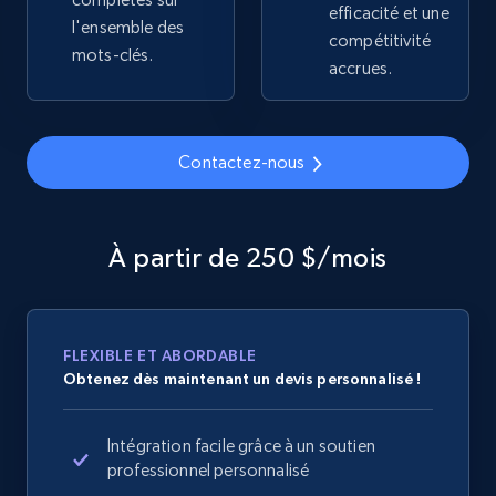
efficacité et une
2.4K+
202+
Commencer
l'ensemble des
compétitivité
mots-clés.
accrues.
Home Depot US
URL, Domain, Country code, Model number,
Contactez-nous
Sku, Product id, Product name, Manufacturer,
and more.
À partir de 250 $/mois
2.1K+
355+
Commencer
FLEXIBLE ET ABORDABLE
Home Depot US - Gather data on products
Obtenez dès maintenant un devis personnalisé !
using specified keywords
URL, Domain, Country code, Model number,
Intégration facile grâce à un soutien
Sku, Product id, Product name, Manufacturer,
professionnel personnalisé
and more.