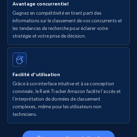
Avantage concurrentiel
Walmart - products - Find new products by
Gagnez en compétitivité en tirant parti des
using specific category URL
informations sur le classement de vos concurrents et
URL, Final price, Sku, Currency, Gtin,
les tendances de recherche pour éclairer votre
Specifications, Image urls, Top reviews, and
stratégie et votre prise de décision.
more.
5.6K+
877+
Commencer
Facilité d'utilisation
Grâce à son interface intuitive et à sa conception
Walmart - products - Collects products by
conviviale, le Rank Tracker Amazon facilite l'accès et
specific keywords
l'interprétation de données de classement
URL, Final price, Sku, Currency, Gtin,
complexes, même pour les utilisateurs non
Specifications, Image urls, Top reviews, and
techniciens.
more.
5.6K+
877+
Commencer