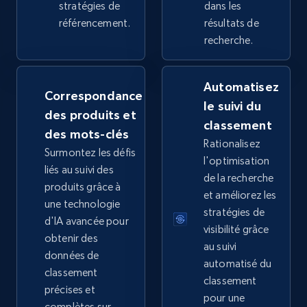
stratégies de
dans les
référencement.
résultats de
recherche.
Google Shopping
URL, Product id, Title, Product description,
Automatisez
Rating, Reviews count, Images, Variations, and
Correspondance
le suivi du
more.
des produits et
classement
des mots-clés
Rationalisez
2.4K+
202+
Commencer
Surmontez les défis
l'optimisation
liés au suivi des
de la recherche
produits grâce à
et améliorez les
une technologie
Google Shopping - collects products from
stratégies de
d'IA avancée pour
web using keywords
visibilité grâce
obtenir des
au suivi
URL, Product id, Title, Product description,
données de
automatisé du
Rating, Reviews count, Images, Variations, and
classement
more.
classement
précises et
pour une
complètes sur