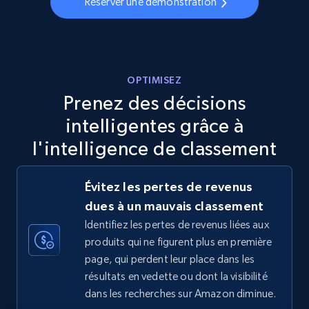
Réserver une démonstration
Walmart - products - Discover products by
using sku numbers
OPTIMISEZ
URL, Final price, Sku, Currency, Gtin,
Prenez des décisions
Specifications, Image urls, Top reviews, and
intelligentes grâce à
more.
l'intelligence de classement
5.6K+
877+
Commencer
Évitez les pertes de revenus
dues à un mauvais classement
Identifiez les pertes de revenus liées aux
TikTok Shop
produits qui ne figurent plus en première
URL, Title, Available, Description, Currency, Initial
page, qui perdent leur place dans les
price, Final price, Discount percent, and more.
résultats en vedette ou dont la visibilité
dans les recherches sur Amazon diminue.
5.4K+
668+
Commencer