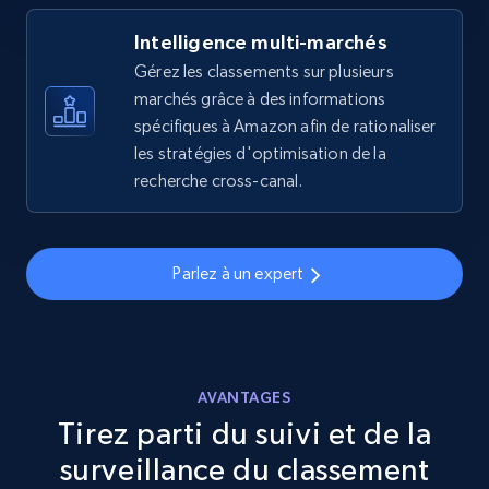
Intelligence multi-marchés
eBay
Gérez les classements sur plusieurs
URL, Product id, Title, Seller name, Seller rating,
marchés grâce à des informations
Seller reviews, Breadcrumbs, Root category, and
spécifiques à Amazon afin de rationaliser
more.
les stratégies d'optimisation de la
recherche cross-canal.
2.5K+
359+
Commencer
Parlez à un expert
eBay - Gather data on products using
specified keywords
URL, Product id, Title, Seller name, Seller rating,
Seller reviews, Breadcrumbs, Root category, and
AVANTAGES
more.
Tirez parti du suivi et de la
surveillance du classement
2.5K+
359+
Commencer