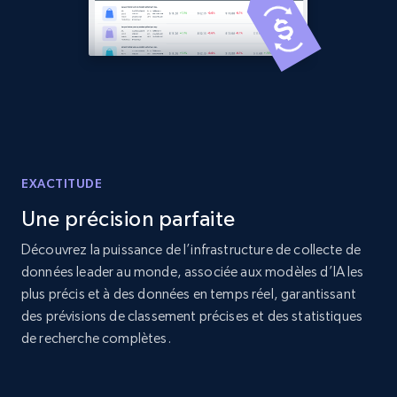
Amazon products global dataset -
Collecting products by keyword search
Title, Seller name, Brand, Description, Initial
price, Currency, Availability, Reviews count, and
more.
2.1K+
375+
Commencer
EXACTITUDE
Une précision parfaite
Découvrez la puissance de l’infrastructure de collecte de
Amazon products global dataset - Collects
données leader au monde, associée aux modèles d’IA les
products by best sellers category URL
plus précis et à des données en temps réel, garantissant
Title, Seller name, Brand, Description, Initial
des prévisions de classement précises et des statistiques
price, Currency, Availability, Reviews count, and
de recherche complètes.
more.
2.1K+
375+
Commencer