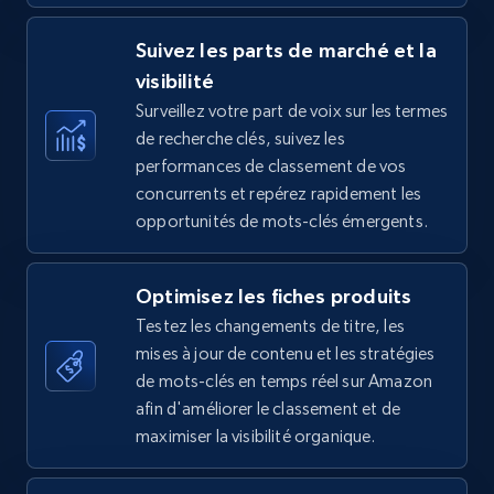
Suivez les parts de marché et la
visibilité
TikTok Shop - category
Surveillez votre part de voix sur les termes
URL, Title, Available, Description, Currency, Initial
de recherche clés, suivez les
price, Final price, Discount percent, and more.
performances de classement de vos
concurrents et repérez rapidement les
opportunités de mots-clés émergents.
5.4K+
668+
Commencer
Optimisez les fiches produits
Testez les changements de titre, les
TikTok Shop - Collect TikTok shop products
mises à jour de contenu et les stratégies
by keywords search
de mots-clés en temps réel sur Amazon
URL, Title, Available, Description, Currency, Initial
afin d'améliorer le classement et de
price, Final price, Discount percent, and more.
maximiser la visibilité organique.
5.4K+
668+
Commencer