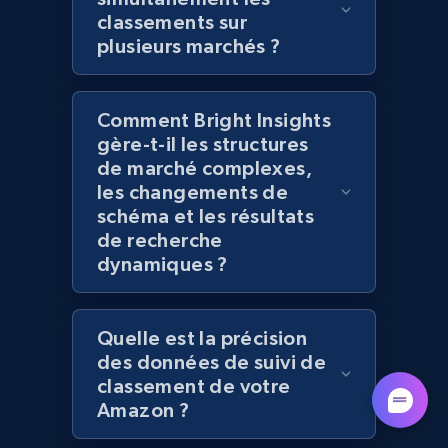
seller URL
classements sur
URL, Title, Rating, Reviews, Initial price, Final
plusieurs marchés ?
price, Currency, Stock, and more.
992+
Comment Bright Insights
165+
Commencer
gère-t-il les structures
de marché complexes,
les changements de
Lazada - Products - Discover products by
schéma et les résultats
de recherche
brand URL
dynamiques ?
URL, Title, Rating, Reviews, Initial price, Final
price, Currency, Stock, and more.
Quelle est la précision
992+
165+
Commencer
des données de suivi de
classement de votre
Amazon ?
Lowes.com