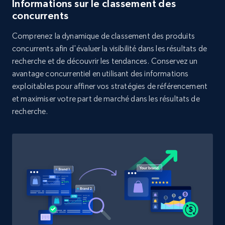
Informations sur le classement des
Rating, Reviews count, Initial price, Discount,
concurrents
and more.
Comprenez la dynamique de classement des produits
1.3K+
176+
Commencer
concurrents afin d'évaluer la visibilité dans les résultats de
recherche et de découvrir les tendances. Conservez un
avantage concurrentiel en utilisant des informations
exploitables pour affiner vos stratégies de référencement
Target - Discover products by category url
et maximiser votre part de marché dans les résultats de
recherche.
URL, Product id, Title, Product description,
Rating, Reviews count, Initial price, Discount,
and more.
1.3K+
176+
Commencer
Target - Discover products by specified
UPC