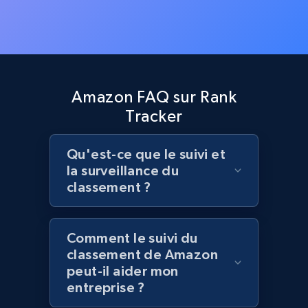
Zara - Products - discovery by category url
Category id, Product id, Product name, Price,
Currency, Colour code, Colour, Description, and
more.
1.2K+
208+
Commencer
Amazon FAQ sur Rank
Tracker
Qu'est-ce que le suivi et
Best Buy products
la surveillance du
URL, Product id, Title, Images, Final price,
classement ?
Currency, Discount, Initial price, and more.
1.1K+
149+
Commencer
Comment le suivi du
classement de Amazon
peut-il aider mon
entreprise ?
Best Buy products - Collect data on