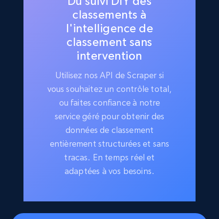
Du suivi DIY des
classements à
l'intelligence de
classement sans
intervention
Utilisez nos API de Scraper si
vous souhaitez un contrôle total,
ou faites confiance à notre
service géré pour obtenir des
données de classement
entièrement structurées et sans
tracas. En temps réel et
adaptées à vos besoins.