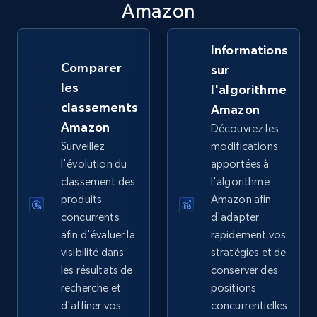
Amazon
Informations
eBay - Collect products from shops on eBay
Comparer
sur
URL, Product id, Title, Seller name, Seller rating,
les
l'algorithme
Seller reviews, Breadcrumbs, Root category, and
more.
classements
Amazon
Amazon
Découvrez les
2.5K+
359+
Commencer
Surveillez
modifications
l'évolution du
apportées à
classement des
l'algorithme
produits
Amazon afin
eBay - Collect records by category
concurrents
d'adapter
afin d'évaluer la
rapidement vos
URL, Product id, Title, Seller name, Seller rating,
Seller reviews, Breadcrumbs, Root category, and
visibilité dans
stratégies et de
more.
les résultats de
conserver des
recherche et
positions
d'affiner vos
concurrentielles
2.5K+
359+
Commencer