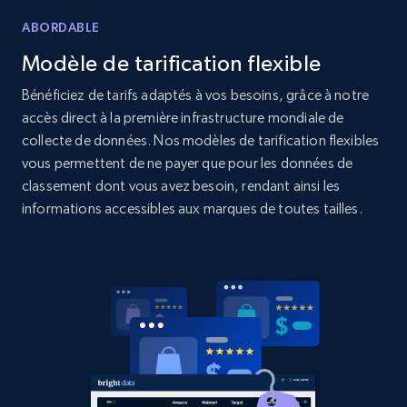
Amazon products global dataset
ABORDABLE
Title, Seller name, Brand, Description, Initial
price, Currency, Availability, Reviews count, and
Modèle de tarification flexible
more.
Bénéficiez de tarifs adaptés à vos besoins, grâce à notre
accès direct à la première infrastructure mondiale de
2.1K+
375+
Commencer
collecte de données. Nos modèles de tarification flexibles
vous permettent de ne payer que pour les données de
classement dont vous avez besoin, rendant ainsi les
informations accessibles aux marques de toutes tailles.
Amazon products global dataset - Collects
products by specific category URL
Title, Seller name, Brand, Description, Initial
price, Currency, Availability, Reviews count, and
more.
2.1K+
375+
Commencer