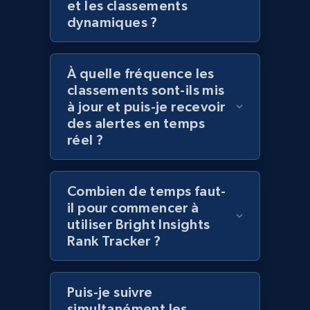
et les classements
URL, Title, Rating, Reviews, Initial price, Final
dynamiques ?
price, Currency, Stock, and more.
À quelle fréquence les
992+
165+
Commencer
classements sont-ils mis
à jour et puis-je recevoir
des alertes en temps
réel ?
Lazada - Products - Discover products by
category URL or brand URL
URL, Title, Rating, Reviews, Initial price, Final
Combien de temps faut-
price, Currency, Stock, and more.
il pour commencer à
utiliser Bright Insights
992+
165+
Commencer
Rank Tracker ?
Puis-je suivre
Lazada - Products - Discover products by
simultanément les