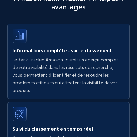
avantages
Title, Seller name, Brand, Description, Initial
price, Currency, Availability, Reviews count, and
more.
35.3K+
5.7K+
Commencer
Informations complètes sur le classement
Le Rank Tracker Amazon fournit un aperçu complet
Amazon products - find products by using
de votre visibilité dans les résultats de recherche,
upc numbers
vous permettant d'identifier et de résoudre les
problèmes critiques qui affectent la visibilité de vos
Title, Seller name, Brand, Description, Initial
produits.
price, Currency, Availability, Reviews count, and
more.
35.3K+
5.7K+
Commencer
Suivi du classement en temps réel