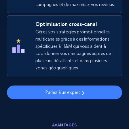
2.5K+
378+
Commencer
campagnes et de maximiser vos revenus.
Optimisation cross-canal
eBay
Gérez vos stratégies promotionnelles
multicanales grâce à des informations
URL, Product id, Title, Seller name, Seller rating,
Seller reviews, Breadcrumbs, Root category, and
spécifiques à H&M qui vous aident à
more.
coordonner vos campagnes auprès de
plusieurs détaillants et dans plusieurs
zones géographiques.
2.5K+
359+
Commencer
Parlez à un expert
eBay - Gather data on products using
specified keywords
URL, Product id, Title, Seller name, Seller rating,
Seller reviews, Breadcrumbs, Root category, and
more.
AVANTAGES