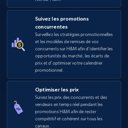
price, Final price, Discount percent, and more.
5.4K+
667+
Commencer
Suivez les promotions
concurrentes
Surveillez les stratégies promotionnelles
et les modèles de remises de vos
TikTok Shop - category
concurrents sur H&M afin d'identifier les
URL, Title, Available, Description, Currency, Initial
opportunités du marché, les écarts de
price, Final price, Discount percent, and more.
prix et d'optimiser votre calendrier
promotionnel.
5.4K+
667+
Commencer
Optimiser les prix
Suivez les prix des concurrents et des
TikTok Shop - Collect TikTok shop products
vendeurs en temps réel pendant les
by keywords search
promotions H&M afin de rester
compétitif et cohérent sur tous les
URL, Title, Available, Description, Currency, Initial
canaux.
price, Final price, Discount percent, and more.