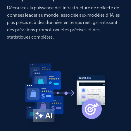
and more.
Découvrez la puissance de l’infrastructure de collecte de
données leader au monde, associée aux modèles d’IA les
2.1K+
353+
Commencer
plus précis et à des données en temps réel, garantissant
des prévisions promotionnelles précises et des
statistiques complètes.
Home Depot US - Discover products by
specified UPC
URL, Domain, Country code, Model number,
Sku, Product id, Product name, Manufacturer,
and more.
2.1K+
353+
Commencer
Home Depot US - Discovery products by
specific category URL