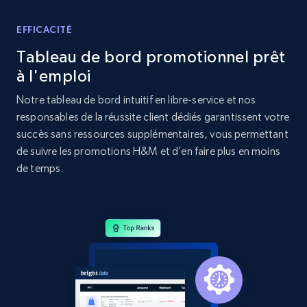
Amazon products global dataset - Collects
products by best sellers category URL
EFFICACITÉ
Title, Seller name, Brand, Description, Initial
Tableau de bord promotionnel prêt
price, Currency, Availability, Reviews count, and
à l'emploi
more.
Notre tableau de bord intuitif en libre-service et nos
2.1K+
375+
Commencer
responsables de la réussite client dédiés garantissent votre
succès sans ressources supplémentaires, vous permettant
de suivre les promotions H&M et d’en faire plus en moins
de temps.
Amazon products global dataset - Collect
Amazon products by seller URL
Title, Seller name, Brand, Description, Initial
price, Currency, Availability, Reviews count, and
more.
2.1K+
375+
Commencer