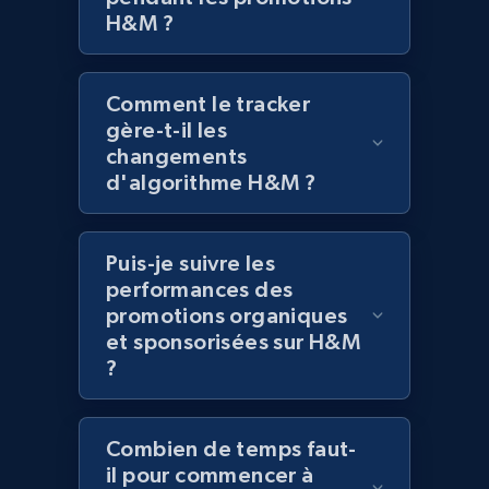
H&M ?
Lowes.com - Gather data on products using
specified keywords
Comment le tracker
URL, Domain, Marketplace pn, Sku, Other pn,
gère-t-il les
Model number, Gtin ean pn, Product name, and
changements
more.
d'algorithme H&M ?
991+
162+
Commencer
Puis-je suivre les
performances des
promotions organiques
Lowes.com - Collect records by category
et sponsorisées sur H&M
?
URL, Domain, Marketplace pn, Sku, Other pn,
Model number, Gtin ean pn, Product name, and
more.
Combien de temps faut-
il pour commencer à
991+
162+
Commencer