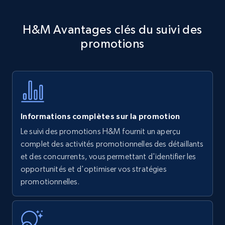
Amazon products - Collects products by
H&M Avantages clés du suivi des
specific keywords
promotions
Title, Seller name, Brand, Description, Initial
price, Currency, Availability, Reviews count, and
more.
35.2K+
5.7K+
Commencer
Informations complètes sur la promotion
Le suivi des promotions H&M fournit un aperçu
Amazon products - find products by using
complet des activités promotionnelles des détaillants
upc numbers
et des concurrents, vous permettant d'identifier les
opportunités et d'optimiser vos stratégies
Title, Seller name, Brand, Description, Initial
promotionnelles.
price, Currency, Availability, Reviews count, and
more.
35.2K+
5.7K+
Commencer