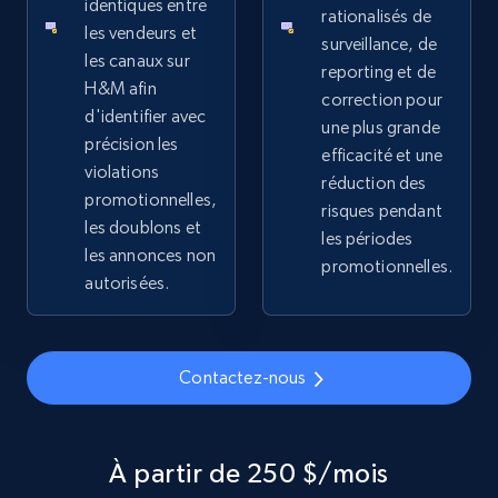
Rating, Reviews count, Images, Variations, and
identiques entre
rationalisés de
more.
les vendeurs et
surveillance, de
les canaux sur
reporting et de
H&M afin
2.4K+
199+
Commencer
correction pour
d'identifier avec
une plus grande
précision les
efficacité et une
violations
réduction des
Amazon products global dataset
promotionnelles,
risques pendant
les doublons et
Title, Seller name, Brand, Description, Initial
les périodes
price, Currency, Availability, Reviews count, and
les annonces non
promotionnelles.
more.
autorisées.
2.1K+
375+
Commencer
Contactez-nous
Amazon products global dataset - Collects
À partir de 250 $/mois
products by specific category URL