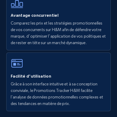
Avantage concurrentiel
Comparez les prix et les stratégies promotionnelles
Walmart - products - Find new products by
de vos concurrents sur H&M afin de défendre votre
using specific category URL
marque, d'optimiser l'application de vos politiques et
URL, Final price, Sku, Currency, Gtin,
de rester en tête sur un marché dynamique.
Specifications, Image urls, Top reviews, and
more.
5.6K+
875+
Commencer
Facilité d'utilisation
Grâce à son interface intuitive et à sa conception
Walmart - products - Collects products by
conviviale, le Promotions Tracker H&M facilite
specific keywords
l'analyse de données promotionnelles complexes et
des tendances en matière de prix.
URL, Final price, Sku, Currency, Gtin,
Specifications, Image urls, Top reviews, and
more.