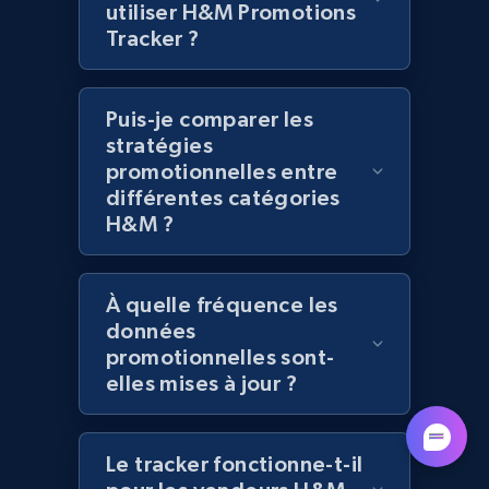
utiliser H&M Promotions
Tracker ?
Lazada - Products
Puis-je comparer les
URL, Title, Rating, Reviews, Initial price, Final
stratégies
price, Currency, Stock, and more.
promotionnelles entre
différentes catégories
988+
160+
Commencer
H&M ?
À quelle fréquence les
Lazada - Products - Discover products by
données
keyword
promotionnelles sont-
elles mises à jour ?
URL, Title, Rating, Reviews, Initial price, Final
price, Currency, Stock, and more.
Le tracker fonctionne-t-il
988+
160+
Commencer