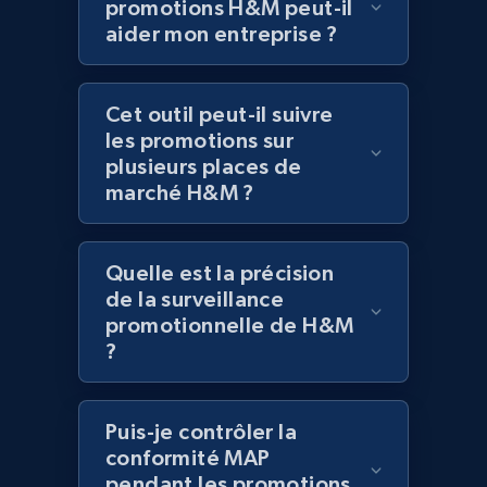
promotions H&M peut-il
aider mon entreprise ?
Best Buy products - Collect data on
products using specified keywords
Cet outil peut-il suivre
URL, Product id, Title, Images, Final price,
Currency, Discount, Initial price, and more.
les promotions sur
plusieurs places de
marché H&M ?
1.1K+
149+
Commencer
Quelle est la précision
de la surveillance
Lowes.com
promotionnelle de H&M
URL, Domain, Marketplace pn, Sku, Other pn,
?
Model number, Gtin ean pn, Product name, and
more.
Puis-je contrôler la
991+
162+
Commencer
conformité MAP
pendant les promotions