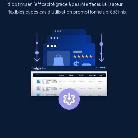
d’optimiser l’efficacité grâce à des interfaces utilisateur
Amazon products search
flexibles et des cas d’utilisation promotionnels prédéfinis.
Asin, URL, Name, Sponsored, Initial price, Final
price, Currency, Sold, and more.
1.6K+
181+
Commencer
Target
URL, Product id, Title, Product description,
Rating, Reviews count, Initial price, Discount,
and more.
1.3K+
175+
Commencer