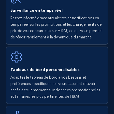
Surveillance en temps réel
Restez informé grâce aux alertes et notifications en
Amazon Reviews
temps réel sur les promotions et les changements de
URL, Product name, Product rating, Product
prix de vos concurrents sur H&M, ce qui vous permet
rating object, Product rating max, Rating,
de réagir rapidement à la dynamique du marché.
Author name, Asin, and more.
7.4K+
870+
Commencer
Tableaux de bord personnalisables
Adaptez le tableau de bord à vos besoins et
Walmart - products
préférences spécifiques, en vous assurant d'avoir
URL, Final price, Sku, Currency, Gtin,
accès à tout moment aux données promotionnelles
Specifications, Image urls, Top reviews, and
et tarifaires les plus pertinentes de H&M.
more.
5.6K+
875+
Commencer