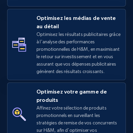
5.4K+
667+
Commencer
Optimisez les médias de vente
au détail
Optimisez les résultats publicitaires grâce
à l'analyse des performances
TikTok Shop - discover records by shop url
promotionnelles de H&M, en maximisant
URL, Title, Available, Description, Currency, Initial
le retour sur investissement et en vous
price, Final price, Discount percent, and more.
assurant que vos dépenses publicitaires
génèrent des résultats croissants.
5.4K+
667+
Commencer
Optimisez votre gamme de
produits
Amazon sellers info
Affinez votre sélection de produits
Seller id, URL, Seller name, Description, Detailed
promotionnels en surveillant les
info, Stars, Feedbacks, Return policy, and more.
stratégies de remise de vos concurrents
sur H&M, afin d'optimiser vos