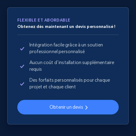
Title, Seller name, Brand, Description, Initial
price, Currency, Availability, Reviews count, and
more.
FLEXIBLE ET ABORDABLE
Obtenez dès maintenant un devis personnalisé !
2.1K+
375+
Commencer
Intégration facile grâce à un soutien
professionnel personnalisé
Aucun coût d'installation supplémentaire
Amazon products global dataset -
requis
Collecting products by keyword search
Title, Seller name, Brand, Description, Initial
Des forfaits personnalisés pour chaque
price, Currency, Availability, Reviews count, and
projet et chaque client
more.
Obtenir un devis
2.1K+
375+
Commencer