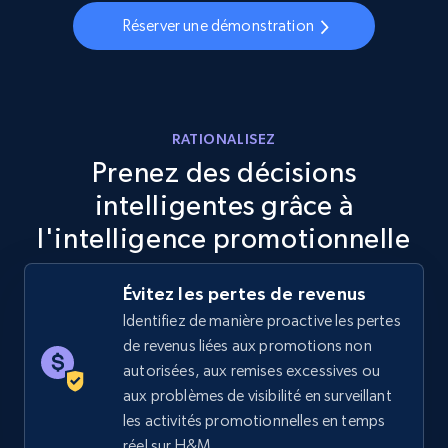
Réserver une démonstration
5.6K+
875+
Commencer
RATIONALISEZ
Walmart - products - Discover products by
Prenez des décisions
using sku numbers
intelligentes grâce à
URL, Final price, Sku, Currency, Gtin,
Specifications, Image urls, Top reviews, and
l'intelligence promotionnelle
more.
Évitez les pertes de revenus
5.6K+
875+
Commencer
Identifiez de manière proactive les pertes
de revenus liées aux promotions non
autorisées, aux remises excessives ou
aux problèmes de visibilité en surveillant
TikTok Shop
les activités promotionnelles en temps
URL, Title, Available, Description, Currency, Initial
réel sur H&M.