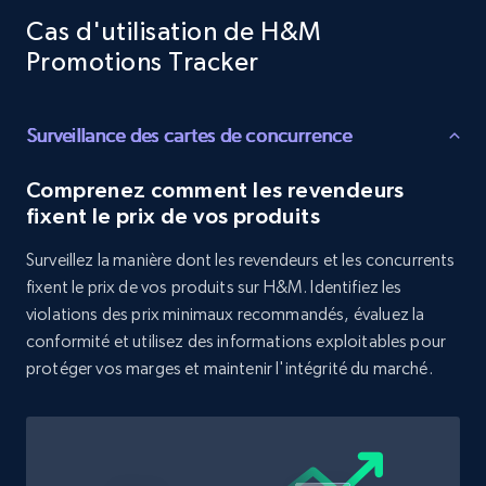
Target - Gather data on products using
Cas d'utilisation de H&M
specified keywords
Promotions Tracker
URL, Product id, Title, Product description,
Rating, Reviews count, Initial price, Discount,
and more.
Surveillance des cartes de concurrence
1.3K+
175+
Commencer
Comprenez comment les revendeurs
fixent le prix de vos produits
Surveillez la manière dont les revendeurs et les concurrents
Target - Discover products by category url
fixent le prix de vos produits sur H&M. Identifiez les
URL, Product id, Title, Product description,
violations des prix minimaux recommandés, évaluez la
Rating, Reviews count, Initial price, Discount,
conformité et utilisez des informations exploitables pour
and more.
protéger vos marges et maintenir l'intégrité du marché.
1.3K+
175+
Commencer