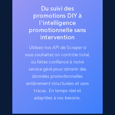
Du suivi des
promotions DIY à
l'intelligence
promotionnelle sans
intervention
Utilisez nos API de Scraper si
vous souhaitez un contrôle total,
ou faites confiance à notre
service géré pour obtenir des
données promotionnelles
entièrement structurées et sans
tracas. En temps réel et
adaptées à vos besoins.