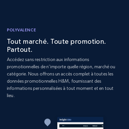
URL, Domain, Country code, Model number,
Sku, Product id, Product name, Manufacturer,
and more.
POLYVALENCE
2.1K+
353+
Commencer
Tout marché. Toute promotion.
Partout.
Accédez sans restriction aux informations
Etsy
promotionnelles de n’importe quelle région, marché ou
URL, Product id, Listing inventory id, Title, Rating,
catégorie. Nous offrons un accès complet à toutes les
Reviews count shop, Reviews count item, Initial
données promotionnelles H&M, fournissant des
price, and more.
informations personnalisées à tout moment et en tout
lieu.
1.9K+
322+
Commencer
Etsy - Collect data on products using