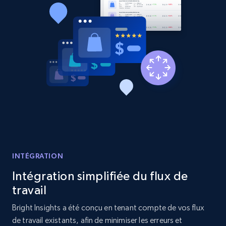
specified keywords
URL, Product id, Listing inventory id, Title, Rating,
Reviews count shop, Reviews count item, Initial
price, and more.
1.9K+
322+
Commencer
Etsy - Collects data from shop's URL
URL, Product id, Listing inventory id, Title, Rating,
Reviews count shop, Reviews count item, Initial
INTÉGRATION
price, and more.
Intégration simplifiée du flux de
1.9K+
322+
Commencer
travail
Bright Insights a été conçu en tenant compte de vos flux
de travail existants, afin de minimiser les erreurs et