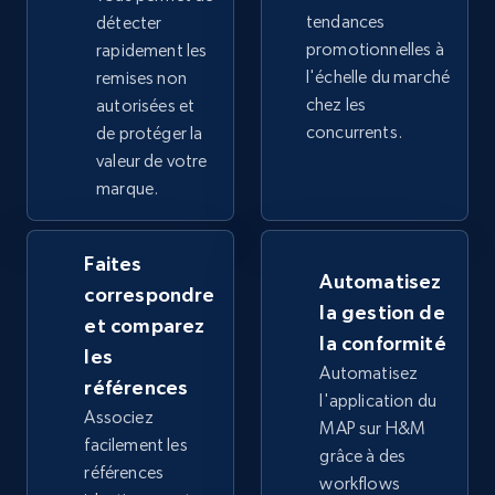
tendances
détecter
promotionnelles à
rapidement les
2.5K+
359+
Commencer
l'échelle du marché
remises non
chez les
autorisées et
concurrents.
de protéger la
Google Shopping
valeur de votre
marque.
URL, Product id, Title, Product description,
Rating, Reviews count, Images, Variations, and
more.
Faites
Automatisez
correspondre
2.4K+
199+
Commencer
la gestion de
et comparez
la conformité
les
Automatisez
références
l'application du
Google Shopping - collects products from
Associez
MAP sur H&M
web using keywords
facilement les
grâce à des
URL, Product id, Title, Product description,
références
workflows