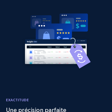
2.1K+
353+
Commencer
Home Depot US - Gather data on products
using specified keywords
URL, Domain, Country code, Model number,
Sku, Product id, Product name, Manufacturer,
and more.
2.1K+
353+
Commencer
Home Depot US - Discover products by
specified URL
EXACTITUDE
URL, Domain, Country code, Model number,
Sku, Product id, Product name, Manufacturer,
Une précision parfaite