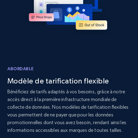
Amazon products global dataset - Collect
products from Brands URLs
Title, Seller name, Brand, Description, Initial
price, Currency, Availability, Reviews count, and
more.
2.1K+
375+
Commencer
ABORDABLE
Modèle de tarification flexible
Bénéficiez de tarifs adaptés à vos besoins, grâce à notre
Home Depot US
accès direct à la première infrastructure mondiale de
collecte de données. Nos modèles de tarification flexibles
URL, Domain, Country code, Model number,
Sku, Product id, Product name, Manufacturer,
vous permettent de ne payer que pour les données
and more.
promotionnelles dont vous avez besoin, rendant ainsi les
informations accessibles aux marques de toutes tailles.