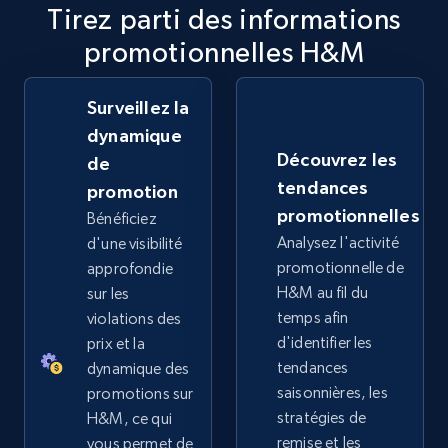
Tirez parti des informations
2.5K+
359+
Commencer
promotionnelles H&M
Surveillez la
dynamique
eBay - Collect products from shops on eBay
Découvrez les
de
URL, Product id, Title, Seller name, Seller rating,
tendances
promotion
Seller reviews, Breadcrumbs, Root category, and
more.
promotionnelles
Bénéficiez
Analysez l'activité
d'une visibilité
promotionnelle de
approfondie
2.5K+
359+
Commencer
H&M au fil du
sur les
temps afin
violations des
d'identifier les
prix et la
eBay - Collect records by category
tendances
dynamique des
saisonnières, les
promotions sur
URL, Product id, Title, Seller name, Seller rating,
stratégies de
Seller reviews, Breadcrumbs, Root category, and
H&M, ce qui
more.
remise et les
vous permet de