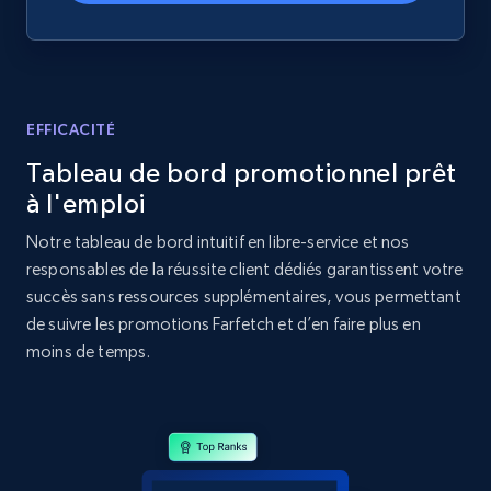
Home Depot US - Discover products by
specified UPC
URL, Domain, Country code, Model number,
Sku, Product id, Product name, Manufacturer,
and more.
EFFICACITÉ
Tableau de bord promotionnel prêt
2.1K+
355+
Commencer
à l'emploi
Notre tableau de bord intuitif en libre-service et nos
responsables de la réussite client dédiés garantissent votre
Home Depot US - Discovery products by
succès sans ressources supplémentaires, vous permettant
specific category URL
de suivre les promotions Farfetch et d’en faire plus en
URL, Domain, Country code, Model number,
moins de temps.
Sku, Product id, Product name, Manufacturer,
and more.
2.1K+
355+
Commencer