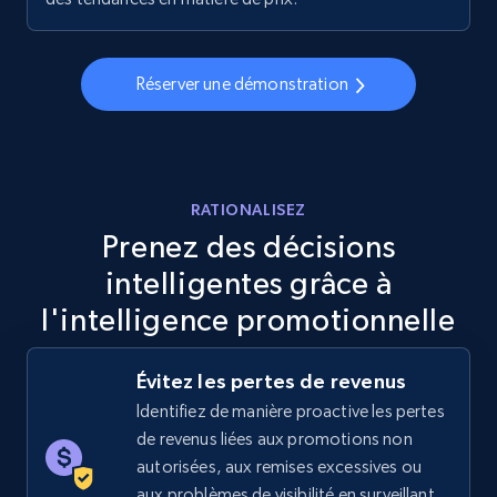
5.6K+
877+
Commencer
Réserver une démonstration
Walmart - products - Discover products by
using sku numbers
RATIONALISEZ
URL, Final price, Sku, Currency, Gtin,
Prenez des décisions
Specifications, Image urls, Top reviews, and
intelligentes grâce à
more.
l'intelligence promotionnelle
5.6K+
877+
Commencer
Évitez les pertes de revenus
Identifiez de manière proactive les pertes
de revenus liées aux promotions non
TikTok Shop
autorisées, aux remises excessives ou
URL, Title, Available, Description, Currency, Initial
aux problèmes de visibilité en surveillant