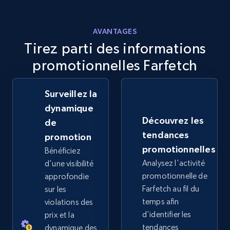
2.5K+
359+
Commencer
AVANTAGES
Tirez parti des informations
promotionnelles Farfetch
eBay - Collect products from shops on eBay
URL, Product id, Title, Seller name, Seller rating,
Surveillez la
Seller reviews, Breadcrumbs, Root category, and
dynamique
more.
Découvrez les
de
tendances
promotion
2.5K+
359+
Commencer
promotionnelles
Bénéficiez
Analysez l'activité
d'une visibilité
promotionnelle de
approfondie
eBay - Collect records by category
Farfetch au fil du
sur les
temps afin
violations des
URL, Product id, Title, Seller name, Seller rating,
d'identifier les
Seller reviews, Breadcrumbs, Root category, and
prix et la
more.
tendances
dynamique des