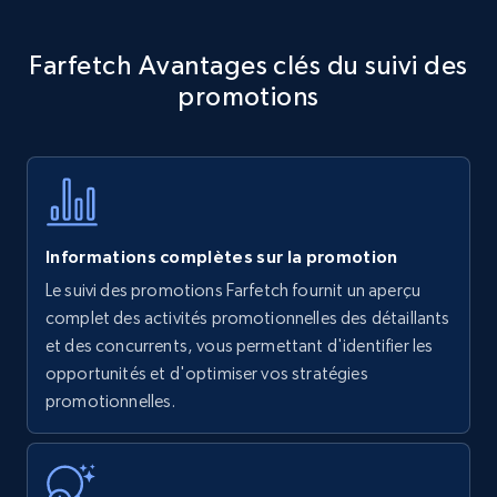
Amazon products - Collects products by
Farfetch Avantages clés du suivi des
specific keywords
promotions
Title, Seller name, Brand, Description, Initial
price, Currency, Availability, Reviews count, and
more.
35.3K+
5.7K+
Commencer
Informations complètes sur la promotion
Le suivi des promotions Farfetch fournit un aperçu
Amazon products - find products by using
complet des activités promotionnelles des détaillants
upc numbers
et des concurrents, vous permettant d'identifier les
opportunités et d'optimiser vos stratégies
Title, Seller name, Brand, Description, Initial
promotionnelles.
price, Currency, Availability, Reviews count, and
more.
35.3K+
5.7K+
Commencer