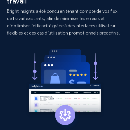
travail
Amazon products search
Bright Insights a été conçu en tenant compte de vos flux
Asin, URL, Name, Sponsored, Initial price, Final
de travail existants, afin de minimiser les erreurs et
price, Currency, Sold, and more.
d’optimiser l’efficacité grâce à des interfaces utilisateur
flexibles et des cas d’utilisation promotionnels prédéfinis.
1.6K+
181+
Commencer
Target
URL, Product id, Title, Product description,
Rating, Reviews count, Initial price, Discount,
and more.
1.3K+
176+
Commencer