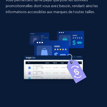
2.1K+
375+
Commencer
promotionnelles dont vous avez besoin, rendant ainsi les
informations accessibles aux marques de toutes tailles.
Amazon products global dataset -
Collecting products by keyword search
Title, Seller name, Brand, Description, Initial
price, Currency, Availability, Reviews count, and
more.
2.1K+
375+
Commencer
Amazon products global dataset - Collects
products by best sellers category URL
Title, Seller name, Brand, Description, Initial
price, Currency, Availability, Reviews count, and