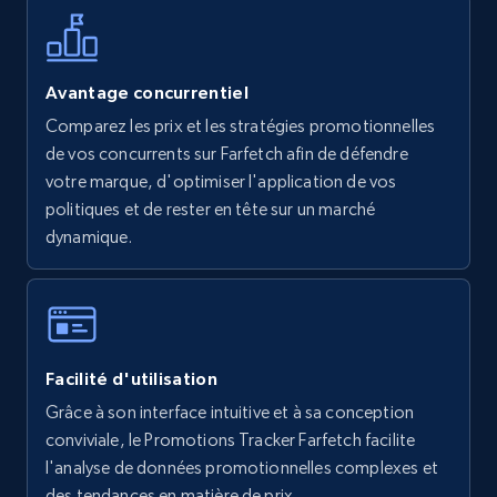
Avantage concurrentiel
Walmart - products - Find new products by
Comparez les prix et les stratégies promotionnelles
using specific category URL
de vos concurrents sur Farfetch afin de défendre
URL, Final price, Sku, Currency, Gtin,
votre marque, d'optimiser l'application de vos
Specifications, Image urls, Top reviews, and
politiques et de rester en tête sur un marché
more.
dynamique.
5.6K+
877+
Commencer
Facilité d'utilisation
Walmart - products - Collects products by
specific keywords
Grâce à son interface intuitive et à sa conception
conviviale, le Promotions Tracker Farfetch facilite
URL, Final price, Sku, Currency, Gtin,
l'analyse de données promotionnelles complexes et
Specifications, Image urls, Top reviews, and
more.
des tendances en matière de prix.