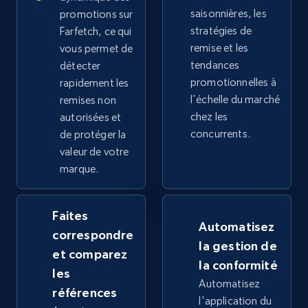
saisonnières, les
promotions sur
stratégies de
Farfetch, ce qui
2.5K+
359+
Commencer
remise et les
vous permet de
tendances
détecter
promotionnelles à
rapidement les
l'échelle du marché
Google Shopping
remises non
chez les
autorisées et
URL, Product id, Title, Product description,
concurrents.
de protéger la
Rating, Reviews count, Images, Variations, and
more.
valeur de votre
marque.
2.4K+
202+
Commencer
Faites
Automatisez
correspondre
la gestion de
et comparez
Google Shopping - collects products from
la conformité
web using keywords
les
Automatisez
références
URL, Product id, Title, Product description,
l'application du