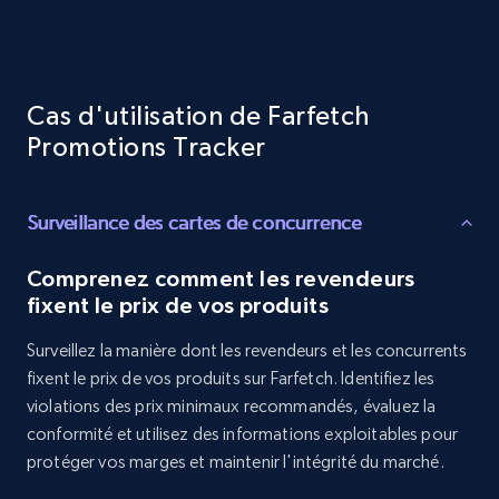
Target - Gather data on products using
specified keywords
URL, Product id, Title, Product description,
Rating, Reviews count, Initial price, Discount,
Cas d'utilisation de Farfetch
and more.
Promotions Tracker
1.3K+
176+
Commencer
Surveillance des cartes de concurrence
Comprenez comment les revendeurs
Target - Discover products by category url
fixent le prix de vos produits
URL, Product id, Title, Product description,
Rating, Reviews count, Initial price, Discount,
Surveillez la manière dont les revendeurs et les concurrents
and more.
fixent le prix de vos produits sur Farfetch. Identifiez les
violations des prix minimaux recommandés, évaluez la
1.3K+
176+
Commencer
conformité et utilisez des informations exploitables pour
protéger vos marges et maintenir l'intégrité du marché.