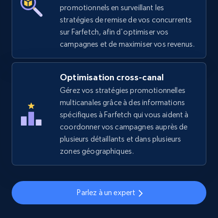
2.5K+
378+
Commencer
promotionnels en surveillant les
stratégies de remise de vos concurrents
sur Farfetch, afin d'optimiser vos
campagnes et de maximiser vos revenus.
eBay
URL, Product id, Title, Seller name, Seller rating,
Optimisation cross-canal
Seller reviews, Breadcrumbs, Root category, and
more.
Gérez vos stratégies promotionnelles
multicanales grâce à des informations
spécifiques à Farfetch qui vous aident à
2.5K+
359+
Commencer
coordonner vos campagnes auprès de
plusieurs détaillants et dans plusieurs
zones géographiques.
eBay - Gather data on products using
specified keywords
URL, Product id, Title, Seller name, Seller rating,
Parlez à un expert
Seller reviews, Breadcrumbs, Root category, and
more.