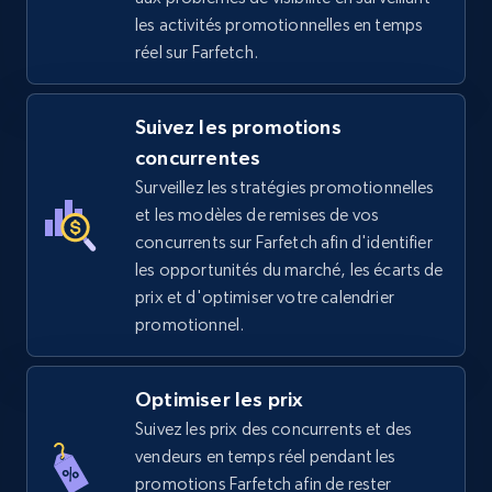
price, Final price, Discount percent, and more.
les activités promotionnelles en temps
réel sur Farfetch.
5.4K+
668+
Commencer
Suivez les promotions
concurrentes
TikTok Shop - category
Surveillez les stratégies promotionnelles
URL, Title, Available, Description, Currency, Initial
et les modèles de remises de vos
price, Final price, Discount percent, and more.
concurrents sur Farfetch afin d'identifier
les opportunités du marché, les écarts de
5.4K+
668+
Commencer
prix et d'optimiser votre calendrier
promotionnel.
Optimiser les prix
TikTok Shop - Collect TikTok shop products
by keywords search
Suivez les prix des concurrents et des
vendeurs en temps réel pendant les
URL, Title, Available, Description, Currency, Initial
promotions Farfetch afin de rester
price, Final price, Discount percent, and more.