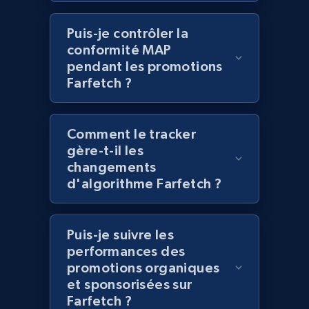
Lazada - Products - Discover products by
Puis-je contrôler la
keyword
conformité MAP
URL, Title, Rating, Reviews, Initial price, Final
pendant les promotions
price, Currency, Stock, and more.
Farfetch ?
991+
165+
Commencer
Comment le tracker
gère-t-il les
changements
d'algorithme Farfetch ?
Lazada - Products - Discover products by
category URL or brand URL
URL, Title, Rating, Reviews, Initial price, Final
Puis-je suivre les
price, Currency, Stock, and more.
performances des
promotions organiques
991+
165+
Commencer
et sponsorisées sur
Farfetch ?