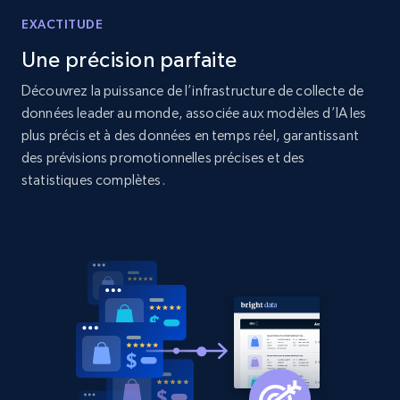
more.
EXACTITUDE
2.1K+
375+
Commencer
Une précision parfaite
Découvrez la puissance de l’infrastructure de collecte de
données leader au monde, associée aux modèles d’IA les
plus précis et à des données en temps réel, garantissant
Amazon products global dataset - Collect
des prévisions promotionnelles précises et des
Amazon products by seller URL
statistiques complètes.
Title, Seller name, Brand, Description, Initial
price, Currency, Availability, Reviews count, and
more.
2.1K+
375+
Commencer
Amazon products global dataset - Collect
products from Brands URLs