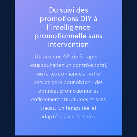
Du suivi des
promotions DIY à
l'intelligence
promotionnelle sans
intervention
Utilisez nos API de Scraper si
vous souhaitez un contrôle total,
ou faites confiance à notre
service géré pour obtenir des
données promotionnelles
entièrement structurées et sans
tracas. En temps réel et
adaptées à vos besoins.