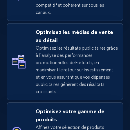
compétitif et cohérent sur tous les
canaux.
5.4K+
668+
Commencer
Optimisez les médias de vente
au détail
TikTok Shop - discover records by shop url
Optimisez les résultats publicitaires grâce
URL, Title, Available, Description, Currency, Initial
à l'analyse des performances
price, Final price, Discount percent, and more.
promotionnelles de Farfetch, en
maximisant le retour sur investissement
5.4K+
668+
Commencer
et en vous assurant que vos dépenses
publicitaires génèrent des résultats
croissants.
Amazon sellers info
Seller id, URL, Seller name, Description, Detailed
Optimisez votre gamme de
info, Stars, Feedbacks, Return policy, and more.
produits
Affinez votre sélection de produits