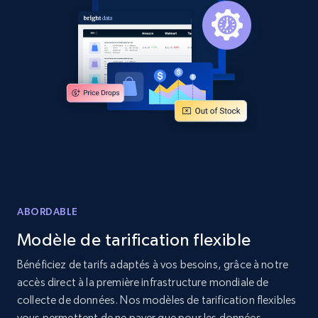
Amazon products global dataset
Title, Seller name, Brand, Description, Initial
price, Currency, Availability, Reviews count, and
more.
2.1K+
375+
Commencer
Amazon products global dataset - Collects
ABORDABLE
products by specific category URL
Modèle de tarification flexible
Title, Seller name, Brand, Description, Initial
price, Currency, Availability, Reviews count, and
Bénéficiez de tarifs adaptés à vos besoins, grâce à notre
more.
accès direct à la première infrastructure mondiale de
collecte de données. Nos modèles de tarification flexibles
vous permettent de ne payer que pour les données