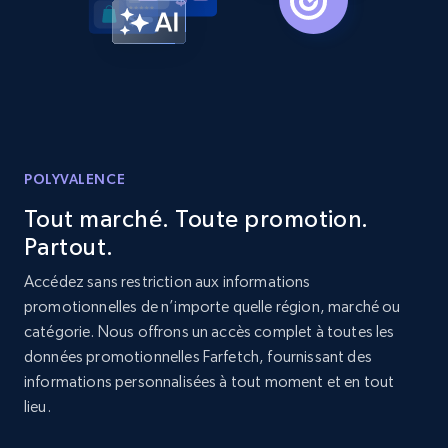
Title, Seller name, Brand, Description, Initial
price, Currency, Availability, Reviews count, and
more.
2.1K+
375+
Commencer
POLYVALENCE
Etsy
Tout marché. Toute promotion.
URL, Product id, Listing inventory id, Title, Rating,
Partout.
Reviews count shop, Reviews count item, Initial
Accédez sans restriction aux informations
price, and more.
promotionnelles de n’importe quelle région, marché ou
catégorie. Nous offrons un accès complet à toutes les
1.9K+
323+
Commencer
données promotionnelles Farfetch, fournissant des
informations personnalisées à tout moment et en tout
lieu.
Etsy - Collect data on products using