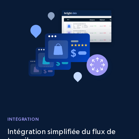
specified keywords
URL, Product id, Listing inventory id, Title, Rating,
Reviews count shop, Reviews count item, Initial
price, and more.
1.9K+
323+
Commencer
Etsy - Collects data from shop's URL
URL, Product id, Listing inventory id, Title, Rating,
Reviews count shop, Reviews count item, Initial
price, and more.
1.9K+
323+
Commencer
INTÉGRATION
Intégration simplifiée du flux de