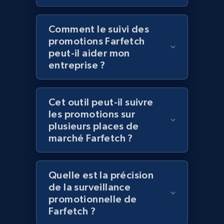
Best Buy products - Collect data on
Comment le suivi des
products using specified keywords
promotions Farfetch
peut-il aider mon
URL, Product id, Title, Images, Final price,
Currency, Discount, Initial price, and more.
entreprise ?
1.1K+
149+
Commencer
Cet outil peut-il suivre
les promotions sur
plusieurs places de
marché Farfetch ?
Lazada - Products
URL, Title, Rating, Reviews, Initial price, Final
price, Currency, Stock, and more.
Quelle est la précision
de la surveillance
991+
165+
Commencer
promotionnelle de
Farfetch ?