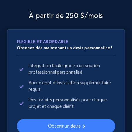
URL, Domain, Country code, Model number,
Sku, Product id, Product name, Manufacturer,
À partir de 250 $/mois
and more.
2.1K+
355+
Commencer
FLEXIBLE ET ABORDABLE
Obtenez dès maintenant un devis personnalisé !
Home Depot US - Discover products by
Intégration facile grâce à un soutien
specified URL
professionnel personnalisé
URL, Domain, Country code, Model number,
Aucun coût d'installation supplémentaire
Sku, Product id, Product name, Manufacturer,
requis
and more.
Des forfaits personnalisés pour chaque
projet et chaque client
2.1K+
355+
Commencer
Obtenir un devis