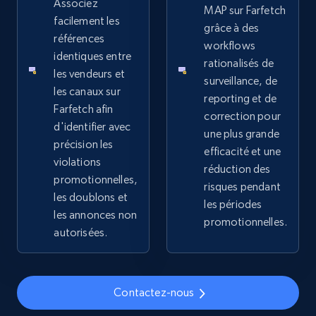
Rating, Reviews count, Images, Variations, and
Associez
MAP sur Farfetch
more.
facilement les
grâce à des
références
workflows
identiques entre
2.4K+
202+
Commencer
rationalisés de
les vendeurs et
surveillance, de
les canaux sur
reporting et de
Farfetch afin
correction pour
Home Depot US
d'identifier avec
une plus grande
précision les
URL, Domain, Country code, Model number,
efficacité et une
Sku, Product id, Product name, Manufacturer,
violations
réduction des
and more.
promotionnelles,
risques pendant
les doublons et
les périodes
les annonces non
2.1K+
355+
Commencer
promotionnelles.
autorisées.
Home Depot US - Gather data on products
Contactez-nous
using specified keywords