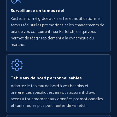
Surveillance en temps réel
Restez informé grâce aux alertes et notifications en
Amazon Reviews
temps réel sur les promotions et les changements de
URL, Product name, Product rating, Product
prix de vos concurrents sur Farfetch, ce qui vous
rating object, Product rating max, Rating,
permet de réagir rapidement à la dynamique du
Author name, Asin, and more.
marché.
7.4K+
872+
Commencer
Tableaux de bord personnalisables
Walmart - products
Adaptez le tableau de bord à vos besoins et
URL, Final price, Sku, Currency, Gtin,
préférences spécifiques, en vous assurant d'avoir
Specifications, Image urls, Top reviews, and
accès à tout moment aux données promotionnelles
more.
et tarifaires les plus pertinentes de Farfetch.
5.6K+
877+
Commencer