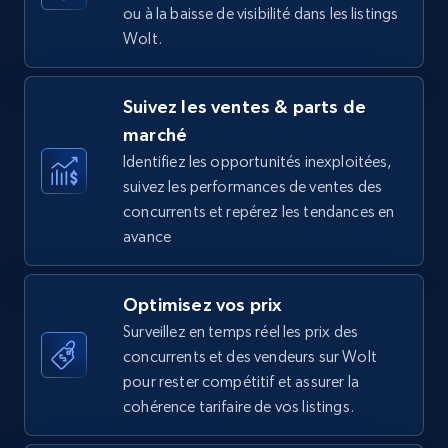
ou à la baisse de visibilité dans les listings
Wolt.
Amazon Reviews
Suivez les ventes & parts de
URL, Product name, Product rating, Product
marché
rating object, Product rating max, Rating,
Author name, Asin, and more.
Identifiez les opportunités inexploitées,
suivez les performances de ventes des
concurrents et repérez les tendances en
7.4K+
872+
Commencer
avance
Optimisez vos prix
Walmart - products
Surveillez en temps réel les prix des
URL, Final price, Sku, Currency, Gtin,
concurrents et des vendeurs sur Wolt
Specifications, Image urls, Top reviews, and
pour rester compétitif et assurer la
more.
cohérence tarifaire de vos listings.
5.6K+
877+
Commencer