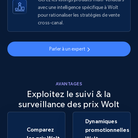
avec une intelligence spécifique à Wolt
pour rationaliser les stratégies de vente
5.6K+
877+
Commencer
cross-canal.
Walmart - products - Discover products by
Parler à un expert
using sku numbers
URL, Final price, Sku, Currency, Gtin,
Specifications, Image urls, Top reviews, and
more.
AVANTAGES
Exploitez le suivi & la
5.6K+
877+
Commencer
surveillance des prix Wolt
Dynamiques
TikTok Shop
Comparez
promotionnelles
URL, Title, Available, Description, Currency, Initial