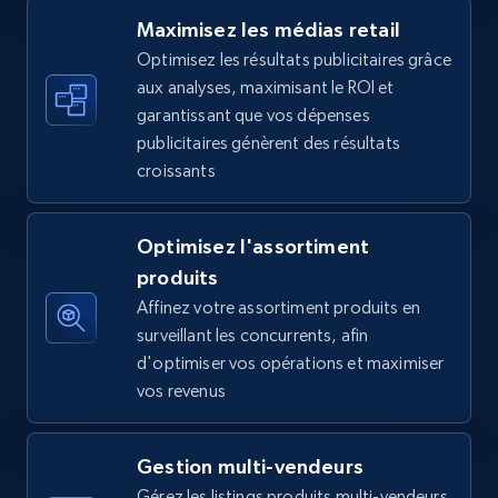
Maximisez les médias retail
Optimisez les résultats publicitaires grâce
aux analyses, maximisant le ROI et
Walmart - products - Find new products by
garantissant que vos dépenses
using specific category URL
publicitaires génèrent des résultats
URL, Final price, Sku, Currency, Gtin,
croissants
Specifications, Image urls, Top reviews, and
more.
Optimisez l'assortiment
5.6K+
877+
Commencer
produits
Affinez votre assortiment produits en
surveillant les concurrents, afin
d'optimiser vos opérations et maximiser
Walmart - products - Collects products by
vos revenus
specific keywords
URL, Final price, Sku, Currency, Gtin,
Gestion multi-vendeurs
Specifications, Image urls, Top reviews, and
more.
Gérez les listings produits multi-vendeurs