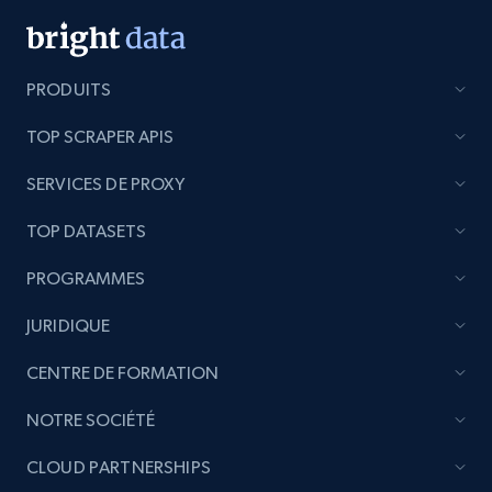
Title, Seller name, Brand, Description, Initial
price, Currency, Availability, Reviews count, and
more.
PRODUITS
2.1K+
375+
Commencer
TOP SCRAPER APIS
SERVICES DE PROXY
Etsy
TOP DATASETS
URL, Product id, Listing inventory id, Title, Rating,
PROGRAMMES
Reviews count shop, Reviews count item, Initial
price, and more.
JURIDIQUE
1.9K+
323+
Commencer
CENTRE DE FORMATION
NOTRE SOCIÉTÉ
CLOUD PARTNERSHIPS
Etsy - Collect data on products using