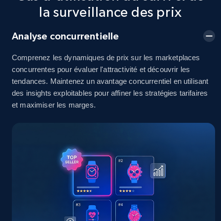
2.5K+
378+
Commencer
la surveillance des prix
Analyse concurrentielle
eBay
Comprenez les dynamiques de prix sur les marketplaces
URL, Product id, Title, Seller name, Seller rating,
concurrentes pour évaluer l'attractivité et découvrir les
Seller reviews, Breadcrumbs, Root category, and
tendances. Maintenez un avantage concurrentiel en utilisant
more.
des insights exploitables pour affiner les stratégies tarifaires
et maximiser les marges.
2.5K+
359+
Commencer
eBay - Gather data on products using
specified keywords
URL, Product id, Title, Seller name, Seller rating,
Seller reviews, Breadcrumbs, Root category, and
more.