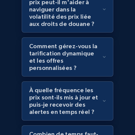
prix peut-il m'aider à
naviguer dans la
volatilité des prix liée
Amazon products global dataset
aux droits de douane ?
Title, Seller name, Brand, Description, Initial
price, Currency, Availability, Reviews count, and
more.
Comment gérez-vous la
tarification dynamique
2.1K+
375+
Commencer
et les offres
personnalisées ?
Amazon products global dataset - Collects
À quelle fréquence les
products by specific category URL
prix sont-ils mis à jour et
puis-je recevoir des
Title, Seller name, Brand, Description, Initial
price, Currency, Availability, Reviews count, and
alertes en temps réel ?
more.
Combien de temps faut-
2.1K+
375+
Commencer