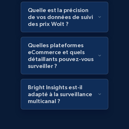
Quelle est la précision
2.1K+
375+
Commencer
de vos données de suivi
des prix Wolt ?
Amazon products global dataset - Collect
Quelles plateformes
Amazon products by seller URL
eCommerce et quels
détaillants pouvez-vous
Title, Seller name, Brand, Description, Initial
surveiller ?
price, Currency, Availability, Reviews count, and
more.
Bright Insights est-il
2.1K+
375+
Commencer
adapté à la surveillance
multicanal ?
Amazon products global dataset - Collect
products from Brands URLs