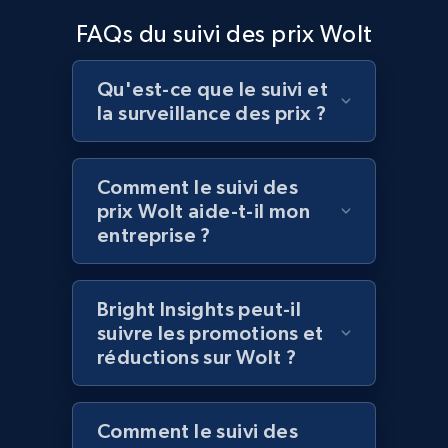
Home Depot US - Discover products by
FAQs du suivi des prix Wolt
specified UPC
URL, Domain, Country code, Model number,
Sku, Product id, Product name, Manufacturer,
Qu'est-ce que le suivi et
and more.
la surveillance des prix ?
2.1K+
355+
Commencer
Comment le suivi des
prix Wolt aide-t-il mon
entreprise ?
Home Depot US - Discovery products by
specific category URL
Bright Insights peut-il
URL, Domain, Country code, Model number,
suivre les promotions et
Sku, Product id, Product name, Manufacturer,
réductions sur Wolt ?
and more.
2.1K+
355+
Commencer
Comment le suivi des