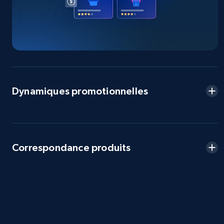
2.5K+
359+
Commencer
eBay - Collect products from shops on eBay
URL, Product id, Title, Seller name, Seller rating,
Dynamiques promotionnelles
Seller reviews, Breadcrumbs, Root category, and
more.
2.5K+
359+
Commencer
Correspondance produits
eBay - Collect records by category
URL, Product id, Title, Seller name, Seller rating,
Seller reviews, Breadcrumbs, Root category, and
more.