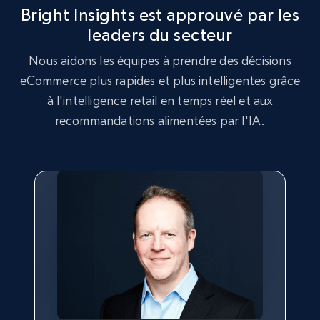
Bright Insights est approuvé par les
leaders du secteur
2.5K+
359+
Commencer
Nous aidons les équipes à prendre des décisions
eCommerce plus rapides et plus intelligentes grâce
à l'intelligence retail en temps réel et aux
Google Shopping
recommandations alimentées par l'IA.
URL, Product id, Title, Product description,
Rating, Reviews count, Images, Variations, and
more.
2.4K+
202+
Commencer
Google Shopping - collects products from
web using keywords
URL, Product id, Title, Product description,
Rating, Reviews count, Images, Variations, and