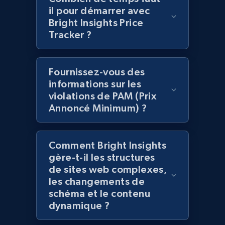
il pour démarrer avec
Bright Insights Price
Tracker ?
Amazon products global dataset -
Collecting products by keyword search
Fournissez-vous des
Title, Seller name, Brand, Description, Initial
informations sur les
price, Currency, Availability, Reviews count, and
violations de PAM (Prix
more.
Annoncé Minimum) ?
2.1K+
375+
Commencer
Comment Bright Insights
gère-t-il les structures
de sites web complexes,
Amazon products global dataset - Collects
les changements de
products by best sellers category URL
schéma et le contenu
Title, Seller name, Brand, Description, Initial
dynamique ?
price, Currency, Availability, Reviews count, and
more.