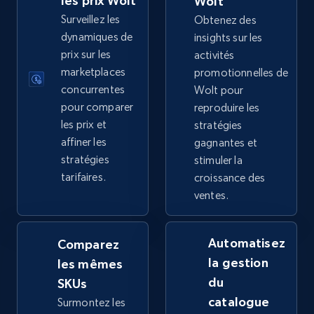
les prix Wolt
Wolt
price, Final price, Discount percent, and more.
Surveillez les
Obtenez des
dynamiques de
insights sur les
5.4K+
668+
Commencer
prix sur les
activités
marketplaces
promotionnelles de
concurrentes
Wolt pour
pour comparer
reproduire les
TikTok Shop - category
les prix et
stratégies
URL, Title, Available, Description, Currency, Initial
affiner les
gagnantes et
price, Final price, Discount percent, and more.
stratégies
stimuler la
tarifaires.
croissance des
5.4K+
668+
Commencer
ventes.
Automatisez
Comparez
TikTok Shop - Collect TikTok shop products
la gestion
les mêmes
by keywords search
du
SKUs
URL, Title, Available, Description, Currency, Initial
catalogue
Surmontez les
price, Final price, Discount percent, and more.