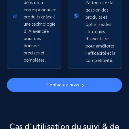
défis de la
Rationalisez la
correspondance
gestion des
5.4K+
668+
Commencer
produits grâce à
produits et
une technologie
optimisez les
d'IA avancée
stratégies
pour des
d'inventaire
TikTok Shop - discover records by shop url
données
pour améliorer
URL, Title, Available, Description, Currency, Initial
précises et
l'efficacité et la
price, Final price, Discount percent, and more.
complètes.
compétitivité.
5.4K+
668+
Commencer
Contactez-nous
Amazon sellers info
Seller id, URL, Seller name, Description, Detailed
info, Stars, Feedbacks, Return policy, and more.
Cas d'utilisation du suivi & de