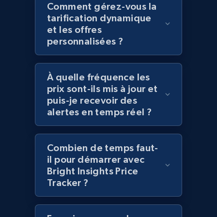
Comment gérez-vous la
Title, Seller name, Brand, Description, Initial
tarification dynamique
price, Currency, Availability, Reviews count, and
et les offres
more.
personnalisées ?
2.1K+
375+
Commencer
À quelle fréquence les
prix sont-ils mis à jour et
puis-je recevoir des
Amazon products global dataset -
alertes en temps réel ?
Collecting products by keyword search
Title, Seller name, Brand, Description, Initial
price, Currency, Availability, Reviews count, and
Combien de temps faut-
more.
il pour démarrer avec
Bright Insights Price
2.1K+
375+
Commencer
Tracker ?