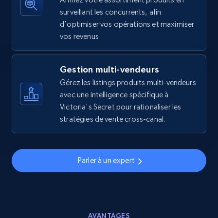
Walmart - products - Collects products by
surveillant les concurrents, afin
specific keywords
d'optimiser vos opérations et maximiser
URL, Final price, Sku, Currency, Gtin,
vos revenus
Specifications, Image urls, Top reviews, and
more.
Gestion multi-vendeurs
5.6K+
Gérez les listings produits multi-vendeurs
875+
Commencer
avec une intelligence spécifique à
Victoria's Secret pour rationaliser les
stratégies de vente cross-canal.
Walmart - products - Discover products by
using sku numbers
URL, Final price, Sku, Currency, Gtin,
Parler à un expert
Specifications, Image urls, Top reviews, and
more.
5.6K+
875+
Commencer
AVANTAGES