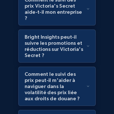
Sku, Product id, Product name, Manufacturer,
prix Victoria's Secret
and more.
aide-t-il mon entreprise
?
2.1K+
355+
Commencer
Bright Insights peut-il
suivre les promotions et
Amazon products global dataset
réductions sur Victoria's
Title, Seller name, Brand, Description, Initial
Secret ?
price, Currency, Availability, Reviews count, and
more.
Comment le suivi des
2.1K+
375+
Commencer
prix peut-il m'aider à
naviguer dans la
volatilité des prix liée
aux droits de douane ?
Amazon products global dataset - Collects
products by specific category URL