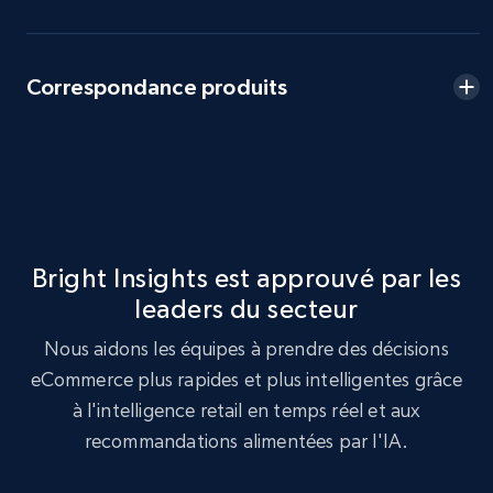
eBay - Collect records by category
URL, Product id, Title, Seller name, Seller rating,
Correspondance produits
Seller reviews, Breadcrumbs, Root category, and
more.
2.5K+
359+
Commencer
Bright Insights est approuvé par les
Google Shopping
leaders du secteur
URL, Product id, Title, Product description,
Rating, Reviews count, Images, Variations, and
Nous aidons les équipes à prendre des décisions
more.
eCommerce plus rapides et plus intelligentes grâce
à l'intelligence retail en temps réel et aux
2.4K+
200+
Commencer
recommandations alimentées par l'IA.