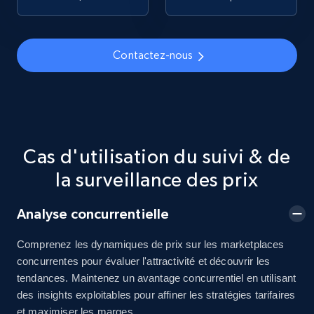
Amazon sellers info
Seller id, URL, Seller name, Description, Detailed
info, Stars, Feedbacks, Return policy, and more.
Contactez-nous
2.5K+
378+
Commencer
Cas d'utilisation du suivi & de
eBay
la surveillance des prix
URL, Product id, Title, Seller name, Seller rating,
Seller reviews, Breadcrumbs, Root category, and
more.
Analyse concurrentielle
Comprenez les dynamiques de prix sur les marketplaces
2.5K+
359+
Commencer
concurrentes pour évaluer l'attractivité et découvrir les
tendances. Maintenez un avantage concurrentiel en utilisant
des insights exploitables pour affiner les stratégies tarifaires
et maximiser les marges.