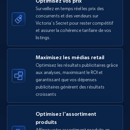
Optimisez vos prix
URL, Final price, Sku, Currency, Gtin,
Surveillez en temps réel les prix des
Specifications, Image urls, Top reviews, and
concurrents et des vendeurs sur
more.
Victoria's Secret pour rester compétitif
et assurer la cohérence tarifaire de vos
5.6K+
875+
Commencer
listings.
Maximisez les médias retail
Walmart - products - Find new products by
Optimisez les résultats publicitaires grâce
using specific category URL
aux analyses, maximisant le ROI et
URL, Final price, Sku, Currency, Gtin,
garantissant que vos dépenses
Specifications, Image urls, Top reviews, and
publicitaires génèrent des résultats
more.
croissants
5.6K+
875+
Commencer
Optimisez l'assortiment
produits
Affinez votre assortiment produits en