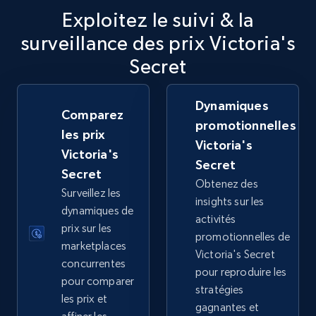
Exploitez le suivi & la
surveillance des prix Victoria's
TikTok Shop
Secret
URL, Title, Available, Description, Currency, Initial
price, Final price, Discount percent, and more.
Dynamiques
Comparez
promotionnelles
5.4K+
668+
Commencer
les prix
Victoria's
Victoria's
Secret
Secret
Obtenez des
Surveillez les
TikTok Shop - category
insights sur les
dynamiques de
URL, Title, Available, Description, Currency, Initial
activités
prix sur les
price, Final price, Discount percent, and more.
promotionnelles de
marketplaces
Victoria's Secret
concurrentes
5.4K+
668+
Commencer
pour reproduire les
pour comparer
stratégies
les prix et
gagnantes et