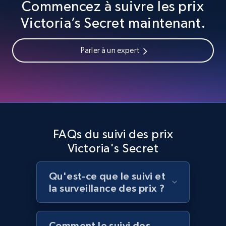
Commencez à suivre les prix
2.1K+
355+
Commencer
Victoria’s Secret maintenant.
Parler à un expert
Home Depot US - Discover products by
specified UPC
URL, Domain, Country code, Model number,
Sku, Product id, Product name, Manufacturer,
and more.
FAQs du suivi des prix
2.1K+
355+
Commencer
Victoria's Secret
Qu'est-ce que le suivi et
la surveillance des prix ?
Home Depot US - Discovery products by
specific category URL
URL, Domain, Country code, Model number,
Comment le suivi des