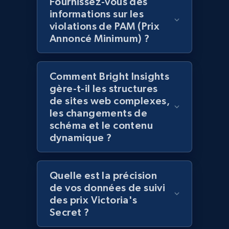
Fournissez-vous des
Amazon products global dataset - Collects
informations sur les
products by best sellers category URL
violations de PAM (Prix
Title, Seller name, Brand, Description, Initial
Annoncé Minimum) ?
price, Currency, Availability, Reviews count, and
more.
Comment Bright Insights
gère-t-il les structures
2.1K+
375+
Commencer
de sites web complexes,
les changements de
schéma et le contenu
dynamique ?
Amazon products global dataset - Collect
Amazon products by seller URL
Title, Seller name, Brand, Description, Initial
Quelle est la précision
price, Currency, Availability, Reviews count, and
de vos données de suivi
more.
des prix Victoria's
Secret ?
2.1K+
375+
Commencer