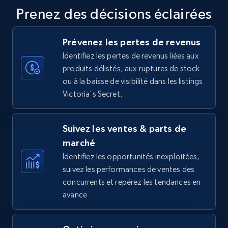
Title, Seller name, Brand, Description, Initial
Prenez des décisions éclairées
price, Currency, Availability, Reviews count, and
more.
Prévenez les pertes de revenus
35.3K+
5.7K+
Commencer
Identifiez les pertes de revenus liées aux
produits délistés, aux ruptures de stock
ou à la baisse de visibilité dans les listings
Victoria's Secret.
Amazon Reviews
URL, Product name, Product rating, Product
Suivez les ventes & parts de
rating object, Product rating max, Rating,
Author name, Asin, and more.
marché
Identifiez les opportunités inexploitées,
suivez les performances de ventes des
7.4K+
870+
Commencer
concurrents et repérez les tendances en
avance
Walmart - products