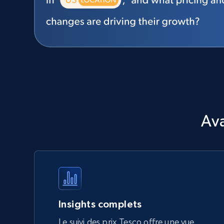
Ava
Insights complets
Le suivi des prix Tesco offre une vue