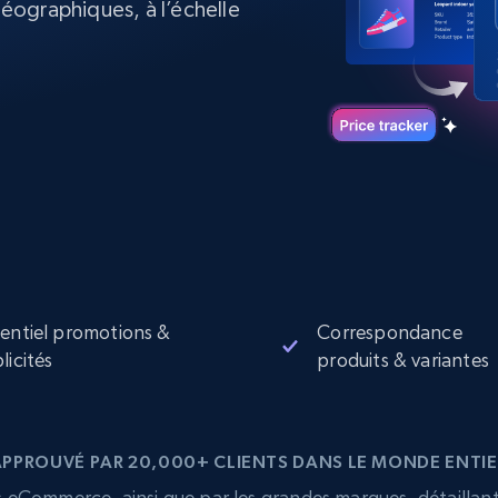
ographiques, à l’échelle
collected
Commence à
Proxys de
à
partir de
datacenter
$0.9/IP
B
à
Proxys de ISP
nant
Plus de 700 000 proxys résidentiels
statiques entièrement conformes
e
entiel promotions &
Correspondance
licités
produits & variantes
APPROUVÉ PAR 20,000+ CLIENTS DANS LE MONDE ENTIE
eCommerce, ainsi que par les grandes marques, détaillants,