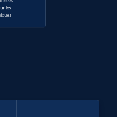
données
r les
niques.