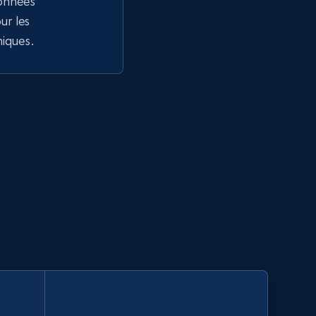
données
r les
niques.