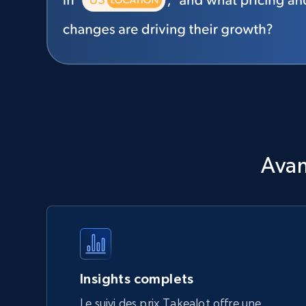
Avan
Insights complets
Le suivi des prix Takealot offre une