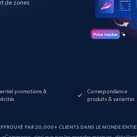
et de zones
collected
Commence à
Proxys de
à
partir de
datacenter
$0.9/IP
B
à
Proxys de ISP
nant
Plus de 700 000 proxys résidentiels
statiques entièrement conformes
e
entiel promotions &
Correspondance
licités
produits & variantes
APPROUVÉ PAR 20,000+ CLIENTS DANS LE MONDE ENTIE
eCommerce, ainsi que par les grandes marques, détaillants,