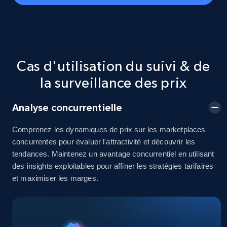
Seller id, URL, Seller name, Description, Detailed
info, Stars, Feedbacks, Return policy, and more.
2.5K+
378+
Commencer
Cas d'utilisation du suivi & de
la surveillance des prix
eBay
Analyse concurrentielle
URL, Product id, Title, Seller name, Seller rating,
Seller reviews, Breadcrumbs, Root category, and
more.
Comprenez les dynamiques de prix sur les marketplaces
concurrentes pour évaluer l'attractivité et découvrir les
tendances. Maintenez un avantage concurrentiel en utilisant
2.5K+
359+
Commencer
des insights exploitables pour affiner les stratégies tarifaires
et maximiser les marges.
eBay - Gather data on products using
specified keywords