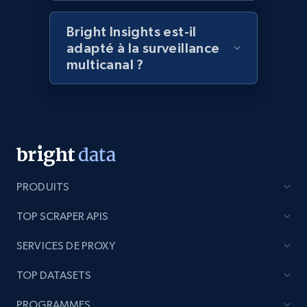
Amazon products global dataset - Collect
Bright Insights est-il
products from Brands URLs
adapté à la surveillance
Title, Seller name, Brand, Description, Initial
multicanal ?
price, Currency, Availability, Reviews count, and
more.
2.1K+
375+
Commencer
PRODUITS
Etsy
URL, Product id, Listing inventory id, Title, Rating,
TOP SCRAPER APIS
Reviews count shop, Reviews count item, Initial
price, and more.
SERVICES DE PROXY
TOP DATASETS
1.9K+
322+
Commencer
PROGRAMMES