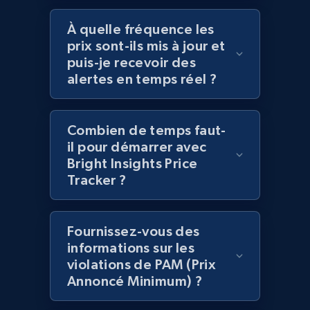
more.
À quelle fréquence les
prix sont-ils mis à jour et
2.1K+
375+
Commencer
puis-je recevoir des
alertes en temps réel ?
Amazon products global dataset -
Combien de temps faut-
Collecting products by keyword search
il pour démarrer avec
Title, Seller name, Brand, Description, Initial
Bright Insights Price
price, Currency, Availability, Reviews count, and
Tracker ?
more.
2.1K+
375+
Commencer
Fournissez-vous des
informations sur les
violations de PAM (Prix
Annoncé Minimum) ?
Amazon products global dataset - Collects
products by best sellers category URL