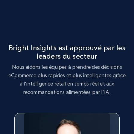
URL, Product id, Title, Seller name, Seller rating,
Seller reviews, Breadcrumbs, Root category, and
more.
2.5K+
359+
Commencer
Bright Insights est approuvé par les
leaders du secteur
Google Shopping
Nous aidons les équipes à prendre des décisions
URL, Product id, Title, Product description,
eCommerce plus rapides et plus intelligentes grâce
Rating, Reviews count, Images, Variations, and
à l'intelligence retail en temps réel et aux
more.
recommandations alimentées par l'IA.
2.4K+
199+
Commencer
Google Shopping - collects products from