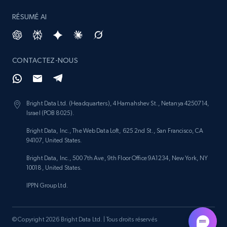
RÉSUMÉ AI
Amazon products search
CONTACTEZ-NOUS
Asin, URL, Name, Sponsored, Initial price, Final
price, Currency, Sold, and more.
1.6K+
181+
Commencer
Bright Data Ltd. (Headquarters), 4 Hamahshev St., Netanya 4250714,
Israel (POB 8025).
Bright Data, Inc., The Web Data Loft, 625 2nd St., San Francisco, CA
94107, United States.
Target
Bright Data, Inc., 500 7th Ave, 9th Floor Office 9A1234, New York, NY
URL, Product id, Title, Product description,
10018, United States.
Rating, Reviews count, Initial price, Discount,
IPPN Group Ltd.
and more.
1.3K+
175+
Commencer
© Copyright 2026 Bright Data Ltd. | Tous droits réservés