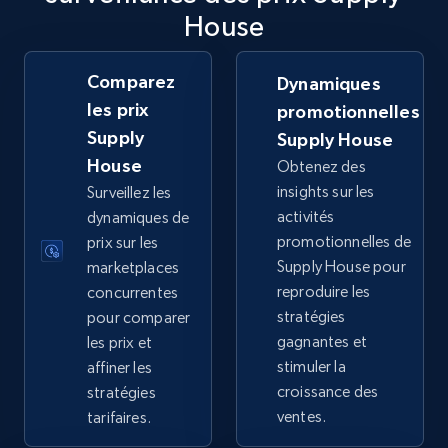
House
TikTok Shop
URL, Title, Available, Description, Currency, Initial
price, Final price, Discount percent, and more.
Comparez
Dynamiques
les prix
promotionnelles
5.4K+
668+
Commencer
Supply
Supply House
House
Obtenez des
insights sur les
Surveillez les
activités
dynamiques de
TikTok Shop - category
promotionnelles de
prix sur les
URL, Title, Available, Description, Currency, Initial
Supply House pour
marketplaces
price, Final price, Discount percent, and more.
reproduire les
concurrentes
stratégies
pour comparer
5.4K+
668+
Commencer
gagnantes et
les prix et
stimuler la
affiner les
croissance des
stratégies
ventes.
tarifaires.
TikTok Shop - Collect TikTok shop products