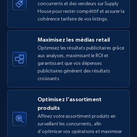
concurrents et des vendeurs sur Supply
more.
House pour rester compétitif et assurer la
cohérence tarifaire de vos listings.
5.6K+
875+
Commencer
Maximisez les médias retail
Optimisez les résultats publicitaires grâce
Walmart - products - Find new products by
aux analyses, maximisant le ROI et
using specific category URL
garantissant que vos dépenses
URL, Final price, Sku, Currency, Gtin,
publicitaires génèrent des résultats
Specifications, Image urls, Top reviews, and
croissants
more.
5.6K+
875+
Commencer
Optimisez l'assortiment
produits
Affinez votre assortiment produits en
surveillant les concurrents, afin
Walmart - products - Collects products by
d'optimiser vos opérations et maximiser
specific keywords