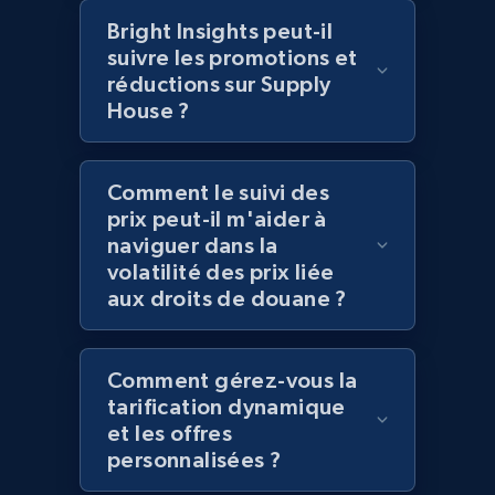
Bright Insights peut-il
2.1K+
355+
Commencer
suivre les promotions et
réductions sur Supply
House ?
Amazon products global dataset
Title, Seller name, Brand, Description, Initial
Comment le suivi des
price, Currency, Availability, Reviews count, and
prix peut-il m'aider à
more.
naviguer dans la
volatilité des prix liée
aux droits de douane ?
2.1K+
375+
Commencer
Comment gérez-vous la
Amazon products global dataset - Collects
tarification dynamique
et les offres
products by specific category URL
personnalisées ?
Title, Seller name, Brand, Description, Initial
price, Currency, Availability, Reviews count, and