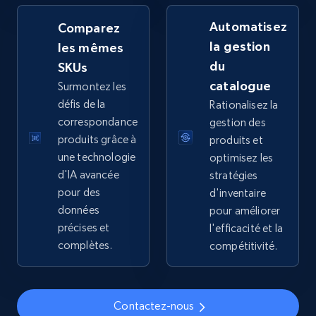
by keywords search
Automatisez
Comparez
URL, Title, Available, Description, Currency, Initial
la gestion
les mêmes
price, Final price, Discount percent, and more.
du
SKUs
catalogue
Surmontez les
5.4K+
668+
Commencer
défis de la
Rationalisez la
correspondance
gestion des
produits grâce à
produits et
TikTok Shop - discover records by shop url
une technologie
optimisez les
d'IA avancée
stratégies
URL, Title, Available, Description, Currency, Initial
price, Final price, Discount percent, and more.
pour des
d'inventaire
données
pour améliorer
précises et
l'efficacité et la
5.4K+
668+
Commencer
complètes.
compétitivité.
Amazon sellers info
Contactez-nous