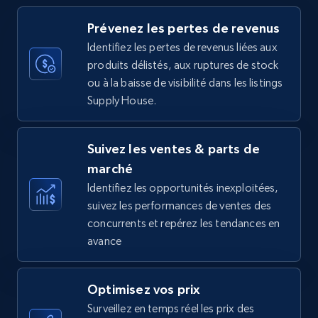
more.
Prévenez les pertes de revenus
35.2K+
5.7K+
Commencer
Identifiez les pertes de revenus liées aux
produits délistés, aux ruptures de stock
ou à la baisse de visibilité dans les listings
Supply House.
Amazon Reviews
URL, Product name, Product rating, Product
Suivez les ventes & parts de
rating object, Product rating max, Rating,
Author name, Asin, and more.
marché
Identifiez les opportunités inexploitées,
suivez les performances de ventes des
7.4K+
870+
Commencer
concurrents et repérez les tendances en
avance
Walmart - products
Optimisez vos prix
URL, Final price, Sku, Currency, Gtin,
Surveillez en temps réel les prix des
Specifications, Image urls, Top reviews, and