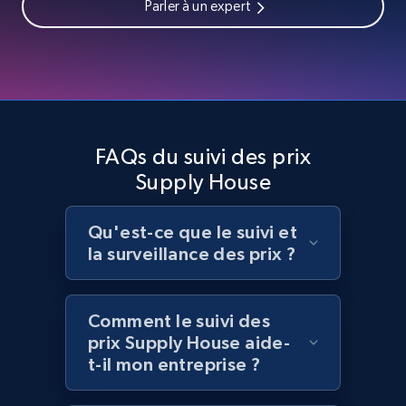
Parler à un expert
Home Depot US - Discover products by
specified UPC
URL, Domain, Country code, Model number,
Sku, Product id, Product name, Manufacturer,
FAQs du suivi des prix
and more.
Supply House
2.1K+
355+
Commencer
Qu'est-ce que le suivi et
la surveillance des prix ?
Home Depot US - Discovery products by
Comment le suivi des
specific category URL
prix Supply House aide-
URL, Domain, Country code, Model number,
t-il mon entreprise ?
Sku, Product id, Product name, Manufacturer,
and more.