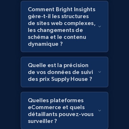
Title, Seller name, Brand, Description, Initial
Comment Bright Insights
price, Currency, Availability, Reviews count, and
gère-t-il les structures
more.
de sites web complexes,
les changements de
schéma et le contenu
2.1K+
375+
Commencer
dynamique ?
Quelle est la précision
Amazon products global dataset - Collect
de vos données de suivi
Amazon products by seller URL
des prix Supply House ?
Title, Seller name, Brand, Description, Initial
price, Currency, Availability, Reviews count, and
more.
Quelles plateformes
eCommerce et quels
2.1K+
375+
Commencer
détaillants pouvez-vous
surveiller ?