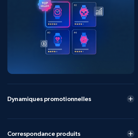
URL, Product id, Title, Seller name, Seller rating,
Seller reviews, Breadcrumbs, Root category, and
more.
2.5K+
359+
Commencer
eBay - Collect products from shops on eBay
URL, Product id, Title, Seller name, Seller rating,
Seller reviews, Breadcrumbs, Root category, and
more.
Dynamiques promotionnelles
2.5K+
359+
Commencer
Correspondance produits
eBay - Collect records by category