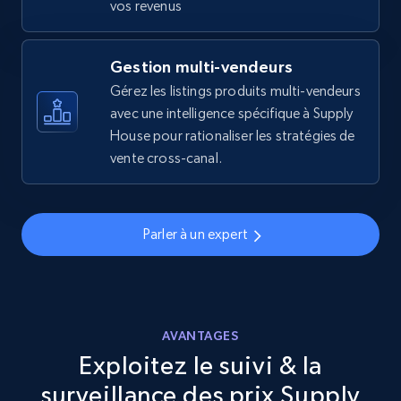
vos revenus
URL, Final price, Sku, Currency, Gtin,
Specifications, Image urls, Top reviews, and
more.
Gestion multi-vendeurs
Gérez les listings produits multi-vendeurs
5.6K+
avec une intelligence spécifique à Supply
875+
Commencer
House pour rationaliser les stratégies de
vente cross-canal.
Walmart - products - Discover products by
using sku numbers
Parler à un expert
URL, Final price, Sku, Currency, Gtin,
Specifications, Image urls, Top reviews, and
more.
AVANTAGES
5.6K+
875+
Commencer
Exploitez le suivi & la
surveillance des prix Supply