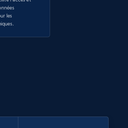
données
r les
niques.