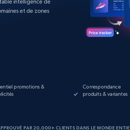
itable intelligence de
collected
omaines et de zones
Commence à
Proxys de
à
partir de
datacenter
$0.9/IP
B
à
Proxys de ISP
nant
Plus de 700 000 proxys résidentiels
statiques entièrement conformes
e
entiel promotions &
Correspondance
licités
produits & variantes
APPROUVÉ PAR 20,000+ CLIENTS DANS LE MONDE ENTIE