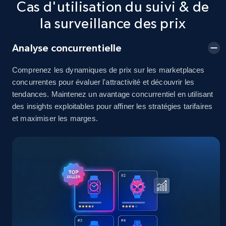
Cas d'utilisation du suivi & de
2.5K+
378+
Commencer
la surveillance des prix
Analyse concurrentielle
eBay
Comprenez les dynamiques de prix sur les marketplaces
URL, Product id, Title, Seller name, Seller rating,
concurrentes pour évaluer l'attractivité et découvrir les
Seller reviews, Breadcrumbs, Root category, and
tendances. Maintenez un avantage concurrentiel en utilisant
more.
des insights exploitables pour affiner les stratégies tarifaires
et maximiser les marges.
2.5K+
359+
Commencer
eBay - Gather data on products using
specified keywords
URL, Product id, Title, Seller name, Seller rating,
Seller reviews, Breadcrumbs, Root category, and