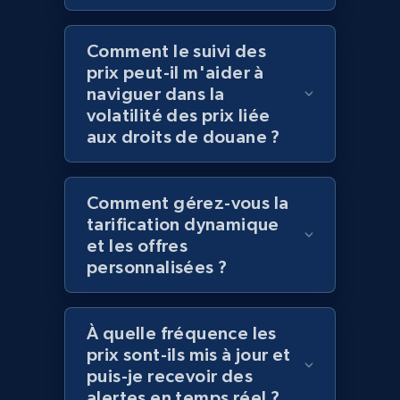
Comment le suivi des
prix peut-il m'aider à
Amazon products global dataset
naviguer dans la
Title, Seller name, Brand, Description, Initial
volatilité des prix liée
price, Currency, Availability, Reviews count, and
aux droits de douane ?
more.
2.1K+
375+
Commencer
Comment gérez-vous la
tarification dynamique
et les offres
personnalisées ?
Amazon products global dataset - Collects
products by specific category URL
Title, Seller name, Brand, Description, Initial
À quelle fréquence les
price, Currency, Availability, Reviews count, and
prix sont-ils mis à jour et
more.
puis-je recevoir des
alertes en temps réel ?