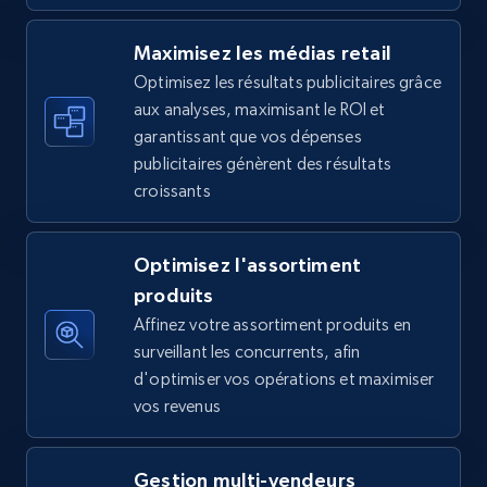
5.6K+
875+
Commencer
Maximisez les médias retail
Optimisez les résultats publicitaires grâce
aux analyses, maximisant le ROI et
Walmart - products - Find new products by
garantissant que vos dépenses
using specific category URL
publicitaires génèrent des résultats
URL, Final price, Sku, Currency, Gtin,
croissants
Specifications, Image urls, Top reviews, and
more.
Optimisez l'assortiment
5.6K+
875+
Commencer
produits
Affinez votre assortiment produits en
surveillant les concurrents, afin
d'optimiser vos opérations et maximiser
Walmart - products - Collects products by
vos revenus
specific keywords
URL, Final price, Sku, Currency, Gtin,
Gestion multi-vendeurs
Specifications, Image urls, Top reviews, and