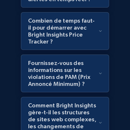
2.1K+
375+
Commencer
Combien de temps faut-
il pour démarrer avec
Amazon products global dataset -
Bright Insights Price
Tracker ?
Collecting products by keyword search
Title, Seller name, Brand, Description, Initial
price, Currency, Availability, Reviews count, and
Fournissez-vous des
more.
informations sur les
violations de PAM (Prix
2.1K+
375+
Commencer
Annoncé Minimum) ?
Comment Bright Insights
Amazon products global dataset - Collects
gère-t-il les structures
products by best sellers category URL
de sites web complexes,
Title, Seller name, Brand, Description, Initial
les changements de
price, Currency, Availability, Reviews count, and