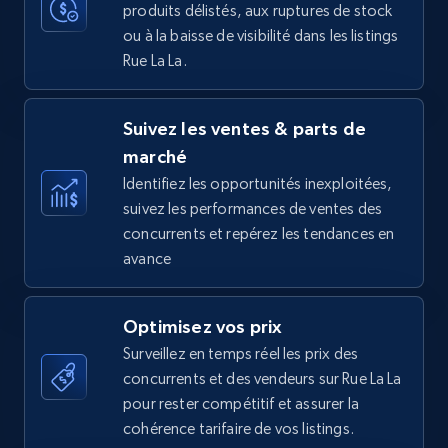
produits délistés, aux ruptures de stock
35.3K+
5.7K+
Commencer
ou à la baisse de visibilité dans les listings
Rue La La.
Amazon Reviews
Suivez les ventes & parts de
URL, Product name, Product rating, Product
marché
rating object, Product rating max, Rating,
Author name, Asin, and more.
Identifiez les opportunités inexploitées,
suivez les performances de ventes des
concurrents et repérez les tendances en
7.4K+
870+
Commencer
avance
Optimisez vos prix
Walmart - products
Surveillez en temps réel les prix des
URL, Final price, Sku, Currency, Gtin,
concurrents et des vendeurs sur Rue La La
Specifications, Image urls, Top reviews, and
pour rester compétitif et assurer la
more.
cohérence tarifaire de vos listings.