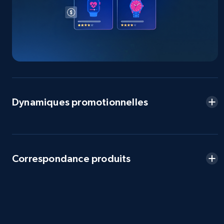
more.
2.5K+
359+
Commencer
eBay - Collect products from shops on eBay
URL, Product id, Title, Seller name, Seller rating,
Dynamiques promotionnelles
Seller reviews, Breadcrumbs, Root category, and
more.
2.5K+
359+
Commencer
Correspondance produits
eBay - Collect records by category
URL, Product id, Title, Seller name, Seller rating,
Seller reviews, Breadcrumbs, Root category, and