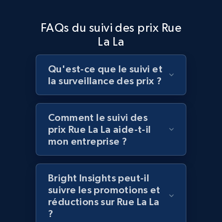
Home Depot US - Discover products by
FAQs du suivi des prix Rue
specified UPC
La La
URL, Domain, Country code, Model number,
Sku, Product id, Product name, Manufacturer,
and more.
Qu'est-ce que le suivi et
la surveillance des prix ?
2.1K+
355+
Commencer
Comment le suivi des
prix Rue La La aide-t-il
Home Depot US - Discovery products by
mon entreprise ?
specific category URL
URL, Domain, Country code, Model number,
Bright Insights peut-il
Sku, Product id, Product name, Manufacturer,
suivre les promotions et
and more.
réductions sur Rue La La
?
2.1K+
355+
Commencer