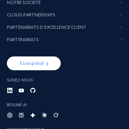
Etsy - Collect data on products using
NOTRE SOCIÉTÉ
specified keywords
CLOUD PARTNERSHIPS
URL, Product id, Listing inventory id, Title, Rating,
Reviews count shop, Reviews count item, Initial
PARTENARIATS D’EXCELLENCE CLIENT
price, and more.
PARTENARIATS
1.9K+
323+
Commencer
Essai gratuit
Etsy - Collects data from shop's URL
SUIVEZ-NOUS
URL, Product id, Listing inventory id, Title, Rating,
Reviews count shop, Reviews count item, Initial
price, and more.
RÉSUMÉ AI
1.9K+
323+
Commencer