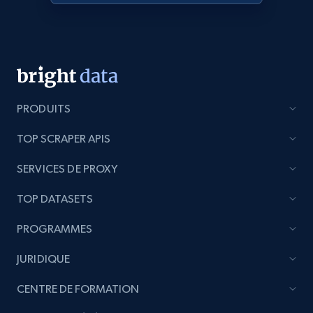
products from Brands URLs
Title, Seller name, Brand, Description, Initial
price, Currency, Availability, Reviews count, and
more.
2.1K+
375+
Commencer
PRODUITS
TOP SCRAPER APIS
Etsy
SERVICES DE PROXY
URL, Product id, Listing inventory id, Title, Rating,
Reviews count shop, Reviews count item, Initial
TOP DATASETS
price, and more.
PROGRAMMES
1.9K+
323+
Commencer
JURIDIQUE
CENTRE DE FORMATION