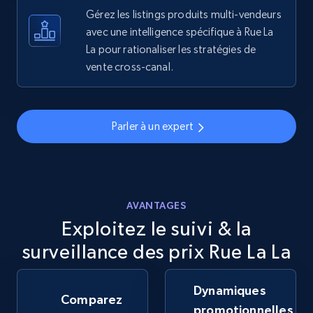
more.
Gérez les listings produits multi-vendeurs
avec une intelligence spécifique à Rue La
La pour rationaliser les stratégies de
5.6K+
875+
Commencer
vente cross-canal.
Walmart - products - Discover products by
Parler à un expert
using sku numbers
URL, Final price, Sku, Currency, Gtin,
Specifications, Image urls, Top reviews, and
more.
AVANTAGES
Exploitez le suivi & la
5.6K+
875+
Commencer
surveillance des prix Rue La La
Dynamiques
TikTok Shop
Comparez
promotionnelles