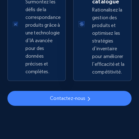
catalogue
Surmontez les
price, Final price, Discount percent, and more.
défis de la
Rationalisez la
correspondance
gestion des
5.4K+
668+
Commencer
produits grâce à
produits et
une technologie
optimisez les
d'IA avancée
stratégies
pour des
d'inventaire
TikTok Shop - discover records by shop url
données
pour améliorer
URL, Title, Available, Description, Currency, Initial
précises et
l'efficacité et la
price, Final price, Discount percent, and more.
complètes.
compétitivité.
5.4K+
668+
Commencer
Contactez-nous
Amazon sellers info
Seller id, URL, Seller name, Description, Detailed
info, Stars, Feedbacks, Return policy, and more.