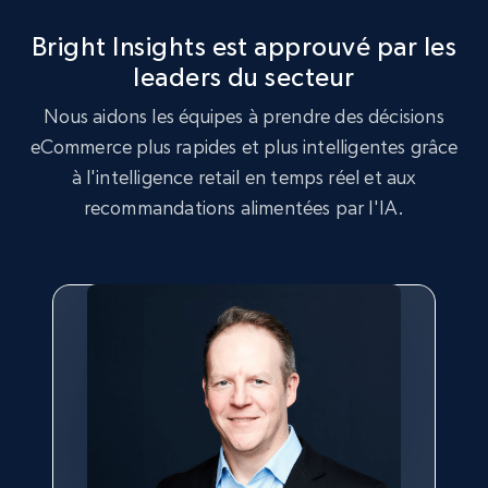
more.
Bright Insights est approuvé par les
leaders du secteur
2.5K+
359+
Commencer
Nous aidons les équipes à prendre des décisions
eCommerce plus rapides et plus intelligentes grâce
à l'intelligence retail en temps réel et aux
Google Shopping
recommandations alimentées par l'IA.
URL, Product id, Title, Product description,
Rating, Reviews count, Images, Variations, and
more.
2.4K+
200+
Commencer
Google Shopping - collects products from
web using keywords
URL, Product id, Title, Product description,