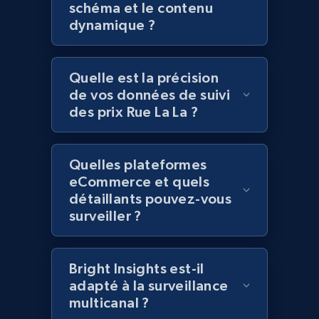
schéma et le contenu
more.
dynamique ?
2.1K+
375+
Commencer
Quelle est la précision
de vos données de suivi
des prix Rue La La ?
Amazon products global dataset - Collect
Amazon products by seller URL
Title, Seller name, Brand, Description, Initial
Quelles plateformes
price, Currency, Availability, Reviews count, and
eCommerce et quels
more.
détaillants pouvez-vous
surveiller ?
2.1K+
375+
Commencer
Bright Insights est-il
adapté à la surveillance
multicanal ?
Amazon products global dataset - Collect