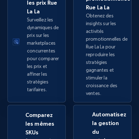
URL, Title, Available, Description, Currency, Initial
les prix Rue
Rue La La
price, Final price, Discount percent, and more.
La La
Obtenez des
Surveillez les
insights sur les
5.4K+
668+
Commencer
dynamiques de
activités
prix sur les
promotionnelles de
marketplaces
Rue La La pour
concurrentes
reproduire les
TikTok Shop - category
pour comparer
stratégies
URL, Title, Available, Description, Currency, Initial
les prix et
gagnantes et
price, Final price, Discount percent, and more.
affiner les
stimuler la
stratégies
croissance des
5.4K+
668+
Commencer
tarifaires.
ventes.
Automatisez
Comparez
TikTok Shop - Collect TikTok shop products
la gestion
les mêmes
by keywords search
du
SKUs
URL, Title, Available, Description, Currency, Initial