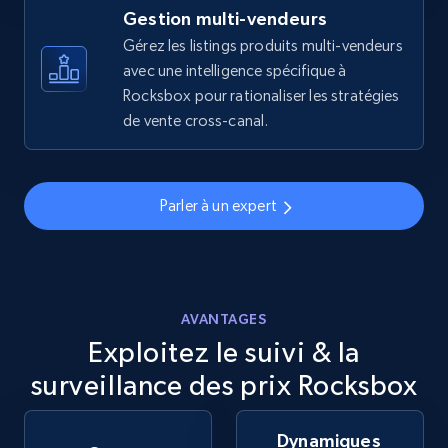
more.
Gestion multi-vendeurs
Gérez les listings produits multi-vendeurs
avec une intelligence spécifique à
5.6K+
875+
Commencer
Rocksbox pour rationaliser les stratégies
de vente cross-canal.
Walmart - products - Discover products by
using sku numbers
Parler à un expert
URL, Final price, Sku, Currency, Gtin,
Specifications, Image urls, Top reviews, and
more.
AVANTAGES
5.6K+
875+
Commencer
Exploitez le suivi & la
surveillance des prix Rocksbox
TikTok Shop
Dynamiques