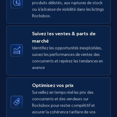
produits délistés, aux ruptures de stock
35.2K+
5.7K+
Commencer
ou à la baisse de visibilité dans les listings
Rocksbox.
Amazon Reviews
Suivez les ventes & parts de
URL, Product name, Product rating, Product
marché
rating object, Product rating max, Rating,
Author name, Asin, and more.
Identifiez les opportunités inexploitées,
suivez les performances de ventes des
concurrents et repérez les tendances en
7.4K+
870+
Commencer
avance
Optimisez vos prix
Walmart - products
Surveillez en temps réel les prix des
URL, Final price, Sku, Currency, Gtin,
concurrents et des vendeurs sur
Specifications, Image urls, Top reviews, and
Rocksbox pour rester compétitif et
more.
assurer la cohérence tarifaire de vos