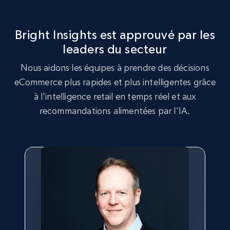
more.
Bright Insights est approuvé par les
2.5K+
359+
Commencer
leaders du secteur
Nous aidons les équipes à prendre des décisions
eCommerce plus rapides et plus intelligentes grâce
Google Shopping
à l'intelligence retail en temps réel et aux
URL, Product id, Title, Product description,
recommandations alimentées par l'IA.
Rating, Reviews count, Images, Variations, and
more.
2.4K+
199+
Commencer
Google Shopping - collects products from
web using keywords
URL, Product id, Title, Product description,