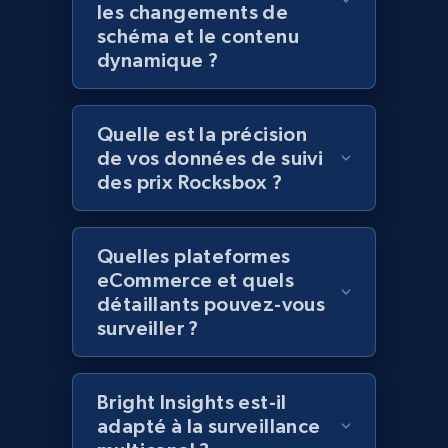
les changements de
and more.
schéma et le contenu
dynamique ?
2.1K+
353+
Commencer
Quelle est la précision
de vos données de suivi
Home Depot US - Discover products by
des prix Rocksbox ?
specified UPC
URL, Domain, Country code, Model number,
Sku, Product id, Product name, Manufacturer,
Quelles plateformes
and more.
eCommerce et quels
détaillants pouvez-vous
surveiller ?
2.1K+
353+
Commencer
Bright Insights est-il
adapté à la surveillance
Home Depot US - Discovery products by