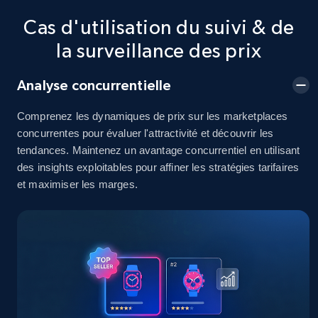
Cas d'utilisation du suivi & de
2.5K+
378+
Commencer
la surveillance des prix
Analyse concurrentielle
eBay
URL, Product id, Title, Seller name, Seller rating,
Comprenez les dynamiques de prix sur les marketplaces
Seller reviews, Breadcrumbs, Root category, and
concurrentes pour évaluer l'attractivité et découvrir les
more.
tendances. Maintenez un avantage concurrentiel en utilisant
des insights exploitables pour affiner les stratégies tarifaires
2.5K+
359+
Commencer
et maximiser les marges.
eBay - Gather data on products using
specified keywords
URL, Product id, Title, Seller name, Seller rating,
Seller reviews, Breadcrumbs, Root category, and