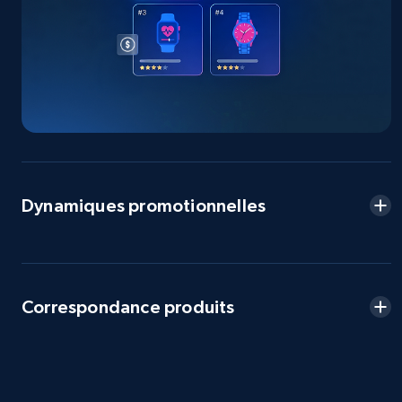
more.
2.5K+
359+
Commencer
eBay - Collect products from shops on eBay
URL, Product id, Title, Seller name, Seller rating,
Seller reviews, Breadcrumbs, Root category, and
Dynamiques promotionnelles
more.
2.5K+
359+
Commencer
Correspondance produits
eBay - Collect records by category
URL, Product id, Title, Seller name, Seller rating,
Seller reviews, Breadcrumbs, Root category, and