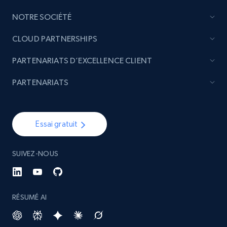
Etsy - Collect data on products using
specified keywords
NOTRE SOCIÉTÉ
URL, Product id, Listing inventory id, Title, Rating,
CLOUD PARTNERSHIPS
Reviews count shop, Reviews count item, Initial
price, and more.
PARTENARIATS D’EXCELLENCE CLIENT
PARTENARIATS
1.9K+
322+
Commencer
Essai gratuit
Etsy - Collects data from shop's URL
URL, Product id, Listing inventory id, Title, Rating,
SUIVEZ-NOUS
Reviews count shop, Reviews count item, Initial
price, and more.
RÉSUMÉ AI
1.9K+
322+
Commencer