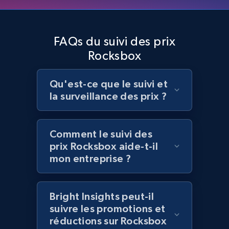
Amazon products global dataset - Collects
products by best sellers category URL
FAQs du suivi des prix
Title, Seller name, Brand, Description, Initial
Rocksbox
price, Currency, Availability, Reviews count, and
more.
Qu'est-ce que le suivi et
2.1K+
375+
Commencer
la surveillance des prix ?
Comment le suivi des
Amazon products global dataset - Collect
prix Rocksbox aide-t-il
Amazon products by seller URL
mon entreprise ?
Title, Seller name, Brand, Description, Initial
price, Currency, Availability, Reviews count, and
more.
Bright Insights peut-il
suivre les promotions et
réductions sur Rocksbox
2.1K+
375+
Commencer