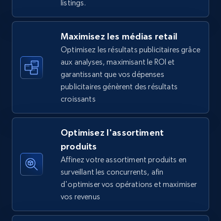
listings.
5.6K+
875+
Commencer
Maximisez les médias retail
Optimisez les résultats publicitaires grâce
Walmart - products - Find new products by
aux analyses, maximisant le ROI et
using specific category URL
garantissant que vos dépenses
URL, Final price, Sku, Currency, Gtin,
publicitaires génèrent des résultats
Specifications, Image urls, Top reviews, and
croissants
more.
Optimisez l'assortiment
5.6K+
875+
Commencer
produits
Affinez votre assortiment produits en
surveillant les concurrents, afin
Walmart - products - Collects products by
d'optimiser vos opérations et maximiser
specific keywords
vos revenus
URL, Final price, Sku, Currency, Gtin,
Specifications, Image urls, Top reviews, and