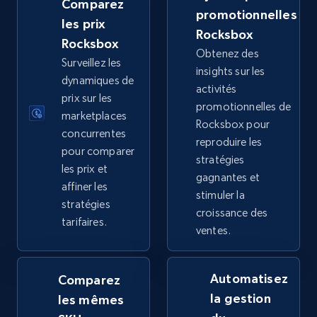
Comparez
URL, Title, Available, Description, Currency, Initial
promotionnelles
price, Final price, Discount percent, and more.
les prix
Rocksbox
Rocksbox
Obtenez des
5.4K+
667+
Commencer
Surveillez les
insights sur les
dynamiques de
activités
prix sur les
promotionnelles de
marketplaces
Rocksbox pour
TikTok Shop - category
concurrentes
reproduire les
URL, Title, Available, Description, Currency, Initial
pour comparer
stratégies
price, Final price, Discount percent, and more.
les prix et
gagnantes et
affiner les
stimuler la
5.4K+
667+
Commencer
stratégies
croissance des
tarifaires.
ventes.
TikTok Shop - Collect TikTok shop products
Automatisez
Comparez
by keywords search
la gestion
les mêmes
URL, Title, Available, Description, Currency, Initial