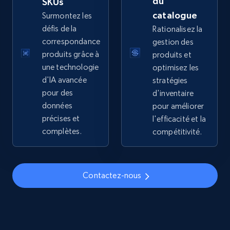
du
SKUs
price, Final price, Discount percent, and more.
catalogue
Surmontez les
défis de la
Rationalisez la
5.4K+
667+
Commencer
correspondance
gestion des
produits grâce à
produits et
une technologie
optimisez les
d'IA avancée
stratégies
TikTok Shop - discover records by shop url
pour des
d'inventaire
URL, Title, Available, Description, Currency, Initial
données
pour améliorer
price, Final price, Discount percent, and more.
précises et
l'efficacité et la
complètes.
compétitivité.
5.4K+
667+
Commencer
Contactez-nous
Amazon sellers info
Seller id, URL, Seller name, Description, Detailed
info, Stars, Feedbacks, Return policy, and more.