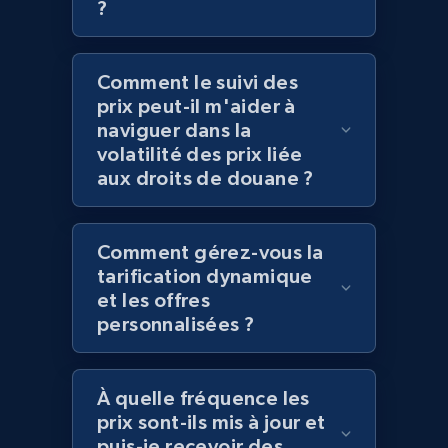
?
Comment le suivi des
Amazon products global dataset - Collect
prix peut-il m'aider à
products from Brands URLs
naviguer dans la
Title, Seller name, Brand, Description, Initial
volatilité des prix liée
price, Currency, Availability, Reviews count, and
aux droits de douane ?
more.
2.1K+
375+
Commencer
Comment gérez-vous la
tarification dynamique
et les offres
personnalisées ?
Home Depot US
URL, Domain, Country code, Model number,
Sku, Product id, Product name, Manufacturer,
À quelle fréquence les
and more.
prix sont-ils mis à jour et
puis-je recevoir des