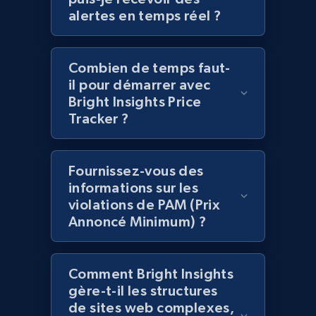
alertes en temps réel ?
2.1K+
353+
Commencer
Combien de temps faut-
Home Depot US - Gather data on products
il pour démarrer avec
using specified keywords
Bright Insights Price
Tracker ?
URL, Domain, Country code, Model number,
Sku, Product id, Product name, Manufacturer,
and more.
Fournissez-vous des
informations sur les
2.1K+
353+
Commencer
violations de PAM (Prix
Annoncé Minimum) ?
Home Depot US - Discover products by
Comment Bright Insights
specified URL
gère-t-il les structures
URL, Domain, Country code, Model number,
de sites web complexes,
Sku, Product id, Product name, Manufacturer,