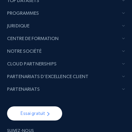
TOP DATASETS
PROGRAMMES
Etsy - Collect data on products using
specified keywords
JURIDIQUE
URL, Product id, Listing inventory id, Title, Rating,
CENTRE DE FORMATION
Reviews count shop, Reviews count item, Initial
price, and more.
NOTRE SOCIÉTÉ
CLOUD PARTNERSHIPS
1.9K+
323+
Commencer
PARTENARIATS D’EXCELLENCE CLIENT
PARTENARIATS
Etsy - Collects data from shop's URL
URL, Product id, Listing inventory id, Title, Rating,
Reviews count shop, Reviews count item, Initial
Essai gratuit
price, and more.
1.9K+
323+
Commencer
SUIVEZ-NOUS