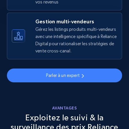
vos revenus
URL, Final price, Sku, Currency, Gtin,
Specifications, Image urls, Top reviews, and
more.
Gestion multi-vendeurs
Gérez les listings produits multi-vendeurs
5.6K+
avec une intelligence spécifique à Reliance
875+
Commencer
Digital pour rationaliser les stratégies de
vente cross-canal.
Walmart - products - Discover products by
using sku numbers
Parler à un expert
URL, Final price, Sku, Currency, Gtin,
Specifications, Image urls, Top reviews, and
more.
AVANTAGES
5.6K+
875+
Commencer
Exploitez le suivi & la
surveillance des prix Reliance