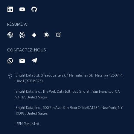
RÉSUMÉ AI
Amazon products search
Asin, URL, Name, Sponsored, Initial price, Final
price, Currency, Sold, and more.
CONTACTEZ-NOUS
1.6K+
181+
Commencer
Bright Data Ltd. (Headquarters), 4 Hamahshev St., Netanya 4250714,
Israel (POB 8025).
Target
Bright Data, Inc., The Web Data Loft, 625 2nd St., San Francisco, CA
94107, United States.
URL, Product id, Title, Product description,
Rating, Reviews count, Initial price, Discount,
Bright Data, Inc., 500 7th Ave, 9th Floor Office 9A1234, New York, NY
and more.
10018, United States.
IPPN Group Ltd.
1.3K+
175+
Commencer