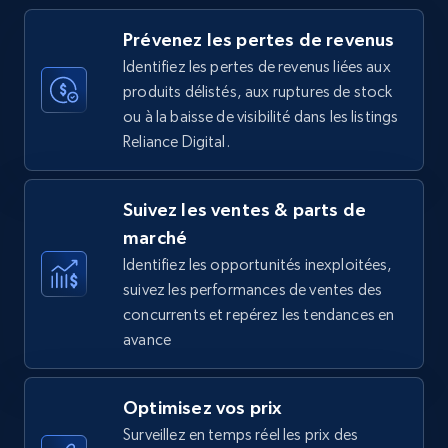
more.
Prévenez les pertes de revenus
35.3K+
5.7K+
Commencer
Identifiez les pertes de revenus liées aux
produits délistés, aux ruptures de stock
ou à la baisse de visibilité dans les listings
Reliance Digital.
Amazon Reviews
URL, Product name, Product rating, Product
Suivez les ventes & parts de
rating object, Product rating max, Rating,
Author name, Asin, and more.
marché
Identifiez les opportunités inexploitées,
suivez les performances de ventes des
7.4K+
870+
Commencer
concurrents et repérez les tendances en
avance
Walmart - products
Optimisez vos prix
URL, Final price, Sku, Currency, Gtin,
Surveillez en temps réel les prix des
Specifications, Image urls, Top reviews, and