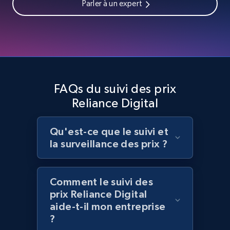
Parler à un expert
Home Depot US - Discover products by
specified UPC
URL, Domain, Country code, Model number,
Sku, Product id, Product name, Manufacturer,
FAQs du suivi des prix
and more.
Reliance Digital
2.1K+
355+
Commencer
Qu'est-ce que le suivi et
la surveillance des prix ?
Home Depot US - Discovery products by
Comment le suivi des
specific category URL
prix Reliance Digital
URL, Domain, Country code, Model number,
aide-t-il mon entreprise
Sku, Product id, Product name, Manufacturer,
?
and more.