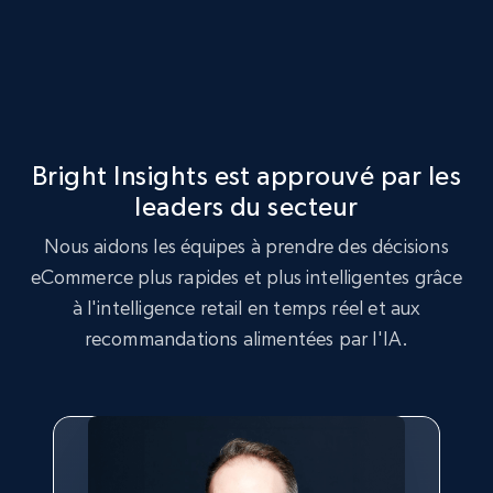
URL, Product id, Title, Seller name, Seller rating,
Seller reviews, Breadcrumbs, Root category, and
more.
2.5K+
359+
Commencer
Bright Insights est approuvé par les
leaders du secteur
Google Shopping
Nous aidons les équipes à prendre des décisions
URL, Product id, Title, Product description,
eCommerce plus rapides et plus intelligentes grâce
Rating, Reviews count, Images, Variations, and
à l'intelligence retail en temps réel et aux
more.
recommandations alimentées par l'IA.
2.4K+
199+
Commencer
Google Shopping - collects products from