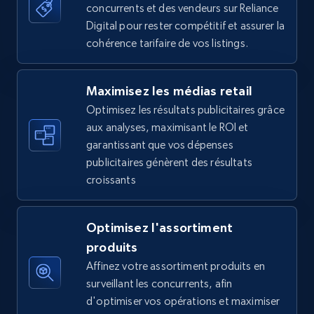
concurrents et des vendeurs sur Reliance
more.
Digital pour rester compétitif et assurer la
cohérence tarifaire de vos listings.
5.6K+
875+
Commencer
Maximisez les médias retail
Optimisez les résultats publicitaires grâce
Walmart - products - Find new products by
aux analyses, maximisant le ROI et
using specific category URL
garantissant que vos dépenses
URL, Final price, Sku, Currency, Gtin,
publicitaires génèrent des résultats
Specifications, Image urls, Top reviews, and
croissants
more.
5.6K+
875+
Commencer
Optimisez l'assortiment
produits
Affinez votre assortiment produits en
surveillant les concurrents, afin
Walmart - products - Collects products by
d'optimiser vos opérations et maximiser
specific keywords