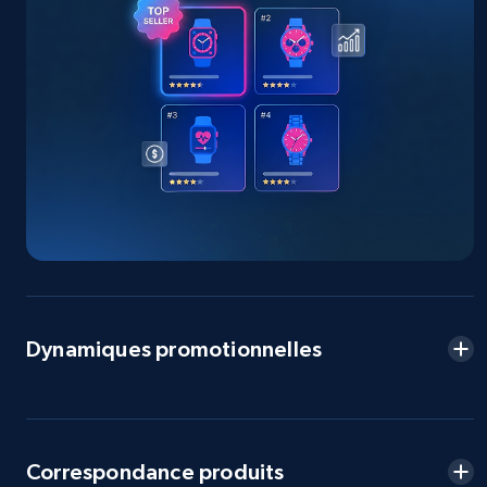
URL, Product id, Title, Seller name, Seller rating,
Seller reviews, Breadcrumbs, Root category, and
more.
2.5K+
359+
Commencer
eBay - Collect products from shops on eBay
URL, Product id, Title, Seller name, Seller rating,
Seller reviews, Breadcrumbs, Root category, and
more.
Dynamiques promotionnelles
2.5K+
359+
Commencer
Correspondance produits
eBay - Collect records by category