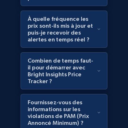
more.
À quelle fréquence les
2.1K+
375+
Commencer
prix sont-ils mis à jour et
puis-je recevoir des
alertes en temps réel ?
Amazon products global dataset -
Collecting products by keyword search
Combien de temps faut-
Title, Seller name, Brand, Description, Initial
il pour démarrer avec
price, Currency, Availability, Reviews count, and
Bright Insights Price
more.
Tracker ?
2.1K+
375+
Commencer
Fournissez-vous des
informations sur les
violations de PAM (Prix
Amazon products global dataset - Collects
Annoncé Minimum) ?
products by best sellers category URL