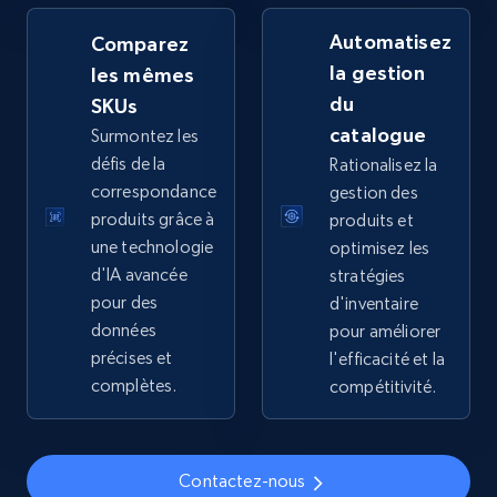
by keywords search
Automatisez
Comparez
URL, Title, Available, Description, Currency, Initial
la gestion
les mêmes
price, Final price, Discount percent, and more.
du
SKUs
catalogue
Surmontez les
5.4K+
668+
Commencer
défis de la
Rationalisez la
correspondance
gestion des
produits grâce à
produits et
TikTok Shop - discover records by shop url
une technologie
optimisez les
d'IA avancée
stratégies
URL, Title, Available, Description, Currency, Initial
price, Final price, Discount percent, and more.
pour des
d'inventaire
données
pour améliorer
précises et
l'efficacité et la
5.4K+
668+
Commencer
complètes.
compétitivité.
Amazon sellers info
Contactez-nous