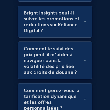
2.1K+
355+
Commencer
Bright Insights peut-il
suivre les promotions et
réductions sur Reliance
Digital ?
Amazon products global dataset
Title, Seller name, Brand, Description, Initial
price, Currency, Availability, Reviews count, and
Comment le suivi des
more.
prix peut-il m'aider à
naviguer dans la
volatilité des prix liée
2.1K+
375+
Commencer
aux droits de douane ?
Amazon products global dataset - Collects
Comment gérez-vous la
tarification dynamique
products by specific category URL
et les offres
Title, Seller name, Brand, Description, Initial
personnalisées ?
price, Currency, Availability, Reviews count, and