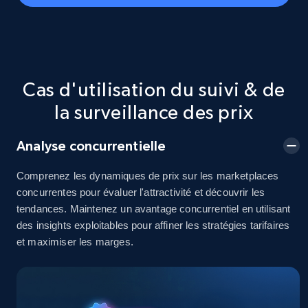
Seller id, URL, Seller name, Description, Detailed
info, Stars, Feedbacks, Return policy, and more.
2.5K+
378+
Commencer
Cas d'utilisation du suivi & de
la surveillance des prix
eBay
Analyse concurrentielle
URL, Product id, Title, Seller name, Seller rating,
Seller reviews, Breadcrumbs, Root category, and
more.
Comprenez les dynamiques de prix sur les marketplaces
concurrentes pour évaluer l'attractivité et découvrir les
tendances. Maintenez un avantage concurrentiel en utilisant
2.5K+
359+
Commencer
des insights exploitables pour affiner les stratégies tarifaires
et maximiser les marges.
eBay - Gather data on products using
specified keywords