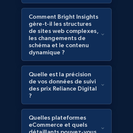
Title, Seller name, Brand, Description, Initial
price, Currency, Availability, Reviews count, and
Comment Bright Insights
more.
gère-t-il les structures
de sites web complexes,
les changements de
2.1K+
375+
Commencer
schéma et le contenu
dynamique ?
Amazon products global dataset - Collect
Quelle est la précision
Amazon products by seller URL
de vos données de suivi
Title, Seller name, Brand, Description, Initial
des prix Reliance Digital
price, Currency, Availability, Reviews count, and
?
more.
2.1K+
375+
Commencer
Quelles plateformes
eCommerce et quels
détaillants pouvez-vous