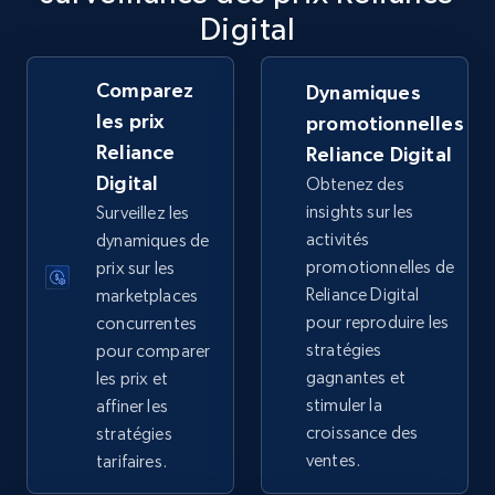
Digital
TikTok Shop
URL, Title, Available, Description, Currency, Initial
price, Final price, Discount percent, and more.
Comparez
Dynamiques
les prix
promotionnelles
5.4K+
668+
Commencer
Reliance
Reliance Digital
Digital
Obtenez des
insights sur les
Surveillez les
activités
dynamiques de
TikTok Shop - category
promotionnelles de
prix sur les
URL, Title, Available, Description, Currency, Initial
Reliance Digital
marketplaces
price, Final price, Discount percent, and more.
pour reproduire les
concurrentes
stratégies
pour comparer
5.4K+
668+
Commencer
gagnantes et
les prix et
stimuler la
affiner les
croissance des
stratégies
ventes.
tarifaires.
TikTok Shop - Collect TikTok shop products