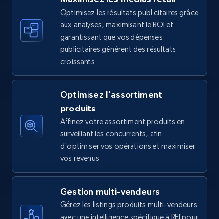
Optimisez les résultats publicitaires grâce
aux analyses, maximisant le ROI et
Walmart - products - Find new products by
garantissant que vos dépenses
using specific category URL
publicitaires génèrent des résultats
URL, Final price, Sku, Currency, Gtin,
croissants
Specifications, Image urls, Top reviews, and
more.
Optimisez l'assortiment
5.6K+
875+
Commencer
produits
Affinez votre assortiment produits en
surveillant les concurrents, afin
d'optimiser vos opérations et maximiser
Walmart - products - Collects products by
vos revenus
specific keywords
URL, Final price, Sku, Currency, Gtin,
Gestion multi-vendeurs
Specifications, Image urls, Top reviews, and
more.
Gérez les listings produits multi-vendeurs
avec une intelligence spécifique à REI pour