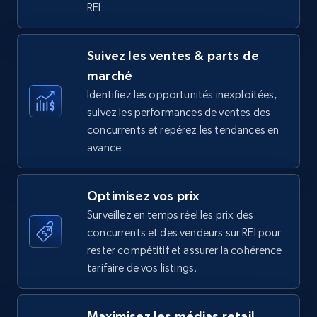
REI.
Amazon Reviews
Suivez les ventes & parts de
URL, Product name, Product rating, Product
marché
rating object, Product rating max, Rating,
Author name, Asin, and more.
Identifiez les opportunités inexploitées,
suivez les performances de ventes des
concurrents et repérez les tendances en
7.4K+
870+
Commencer
avance
Optimisez vos prix
Walmart - products
Surveillez en temps réel les prix des
URL, Final price, Sku, Currency, Gtin,
concurrents et des vendeurs sur REI pour
Specifications, Image urls, Top reviews, and
rester compétitif et assurer la cohérence
more.
tarifaire de vos listings.
5.6K+
875+
Commencer
Maximisez les médias retail