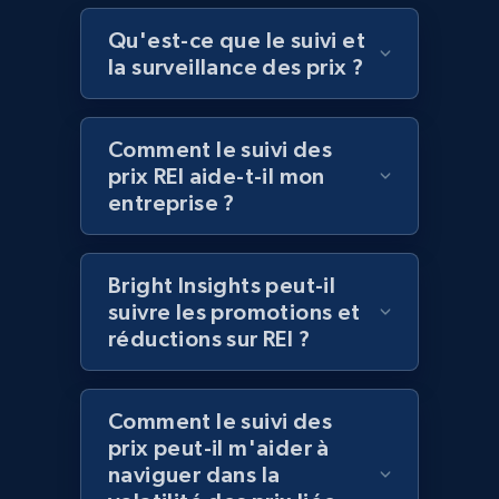
specified UPC
Qu'est-ce que le suivi et
URL, Domain, Country code, Model number,
Sku, Product id, Product name, Manufacturer,
la surveillance des prix ?
and more.
Comment le suivi des
2.1K+
355+
Commencer
prix REI aide-t-il mon
entreprise ?
Home Depot US - Discovery products by
Bright Insights peut-il
specific category URL
suivre les promotions et
URL, Domain, Country code, Model number,
réductions sur REI ?
Sku, Product id, Product name, Manufacturer,
and more.
Comment le suivi des
2.1K+
355+
Commencer
prix peut-il m'aider à
naviguer dans la