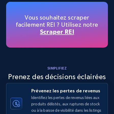
Amazon products - Collects products by
specific keywords
Title, Seller name, Brand, Description, Initial
Vous souhaitez scraper
price, Currency, Availability, Reviews count, and
facilement REI ? Utilisez notre
more.
Scraper REI
35.3K+
5.7K+
Commencer
Amazon products - find products by using
SIMPLIFIEZ
upc numbers
Prenez des décisions éclairées
Title, Seller name, Brand, Description, Initial
price, Currency, Availability, Reviews count, and
more.
Prévenez les pertes de revenus
Identifiez les pertes de revenus liées aux
produits délistés, aux ruptures de stock
35.3K+
5.7K+
Commencer
ou à la baisse de visibilité dans les listings