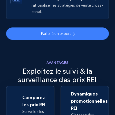
rationaliser les stratégies de vente cross-
5.6K+
875+
Commencer
canal.
Walmart - products - Discover products by
Parler à un expert
using sku numbers
URL, Final price, Sku, Currency, Gtin,
Specifications, Image urls, Top reviews, and
more.
AVANTAGES
Exploitez le suivi & la
5.6K+
875+
Commencer
surveillance des prix REI
Dynamiques
TikTok Shop
Comparez
promotionnelles
URL, Title, Available, Description, Currency, Initial
les prix REI
REI
price, Final price, Discount percent, and more.
Surveillez les