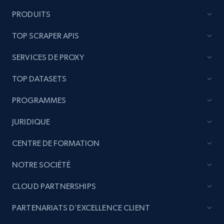
price, Currency, Availability, Reviews count, and
more.
PRODUITS
TOP SCRAPER APIS
2.1K+
375+
Commencer
SERVICES DE PROXY
TOP DATASETS
Etsy
PROGRAMMES
URL, Product id, Listing inventory id, Title, Rating,
Reviews count shop, Reviews count item, Initial
JURIDIQUE
price, and more.
CENTRE DE FORMATION
1.9K+
323+
Commencer
NOTRE SOCIÉTÉ
CLOUD PARTNERSHIPS
Etsy - Collect data on products using
PARTENARIATS D’EXCELLENCE CLIENT
specified keywords