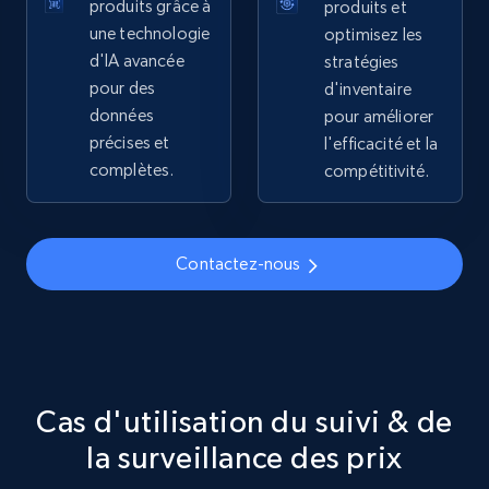
produits grâce à
produits et
5.4K+
668+
Commencer
une technologie
optimisez les
d'IA avancée
stratégies
pour des
d'inventaire
données
pour améliorer
TikTok Shop - discover records by shop url
précises et
l'efficacité et la
URL, Title, Available, Description, Currency, Initial
complètes.
compétitivité.
price, Final price, Discount percent, and more.
5.4K+
668+
Commencer
Contactez-nous
Amazon sellers info
Seller id, URL, Seller name, Description, Detailed
info, Stars, Feedbacks, Return policy, and more.
Cas d'utilisation du suivi & de
la surveillance des prix
2.5K+
378+
Commencer