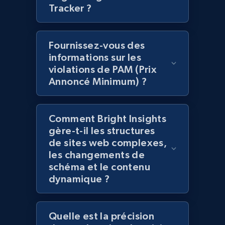
Tracker ?
Amazon products global dataset -
Fournissez-vous des
Collecting products by keyword search
informations sur les
Title, Seller name, Brand, Description, Initial
violations de PAM (Prix
price, Currency, Availability, Reviews count, and
Annoncé Minimum) ?
more.
2.1K+
375+
Commencer
Comment Bright Insights
gère-t-il les structures
de sites web complexes,
les changements de
Amazon products global dataset - Collects
schéma et le contenu
products by best sellers category URL
dynamique ?
Title, Seller name, Brand, Description, Initial
price, Currency, Availability, Reviews count, and
more.
Quelle est la précision