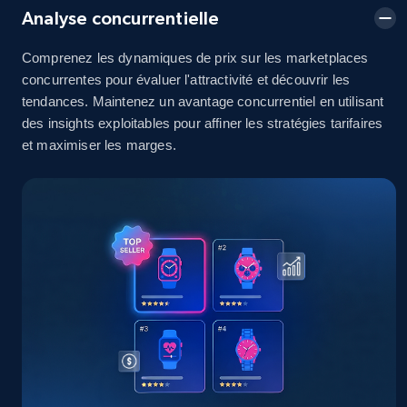
Analyse concurrentielle
Comprenez les dynamiques de prix sur les marketplaces
eBay
concurrentes pour évaluer l'attractivité et découvrir les
URL, Product id, Title, Seller name, Seller rating,
tendances. Maintenez un avantage concurrentiel en utilisant
Seller reviews, Breadcrumbs, Root category, and
des insights exploitables pour affiner les stratégies tarifaires
more.
et maximiser les marges.
2.5K+
359+
Commencer
eBay - Gather data on products using
specified keywords
URL, Product id, Title, Seller name, Seller rating,
Seller reviews, Breadcrumbs, Root category, and
more.