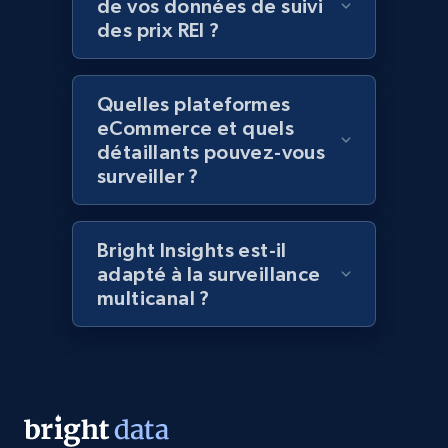
de vos données de suivi
2.1K+
375+
Commencer
des prix REI ?
Quelles plateformes
Amazon products global dataset - Collect
eCommerce et quels
Amazon products by seller URL
détaillants pouvez-vous
surveiller ?
Title, Seller name, Brand, Description, Initial
price, Currency, Availability, Reviews count, and
more.
Bright Insights est-il
adapté à la surveillance
2.1K+
375+
Commencer
multicanal ?
Amazon products global dataset - Collect
products from Brands URLs
Title, Seller name, Brand, Description, Initial