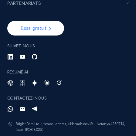
PARTENARIATS
URL, Product id, Listing inventory id, Title, Rating,
Reviews count shop, Reviews count item, Initial
price, and more.
Essai gratuit
1.9K+
323+
Commencer
SUIVEZ-NOUS
Etsy - Collects data from shop's URL
RÉSUMÉ AI
URL, Product id, Listing inventory id, Title, Rating,
Reviews count shop, Reviews count item, Initial
price, and more.
CONTACTEZ-NOUS
1.9K+
323+
Commencer
Bright Data Ltd. (Headquarters), 4 Hamahshev St., Netanya 4250714,
Israel (POB 8025).
Amazon products search