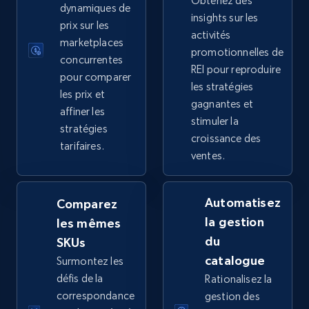
Obtenez des
dynamiques de
insights sur les
5.4K+
668+
Commencer
prix sur les
activités
marketplaces
promotionnelles de
concurrentes
REI pour reproduire
pour comparer
les stratégies
TikTok Shop - category
les prix et
gagnantes et
URL, Title, Available, Description, Currency, Initial
affiner les
stimuler la
price, Final price, Discount percent, and more.
stratégies
croissance des
tarifaires.
ventes.
5.4K+
668+
Commencer
Automatisez
Comparez
la gestion
les mêmes
TikTok Shop - Collect TikTok shop products
du
SKUs
by keywords search
catalogue
Surmontez les
URL, Title, Available, Description, Currency, Initial
défis de la
Rationalisez la
price, Final price, Discount percent, and more.
correspondance
gestion des