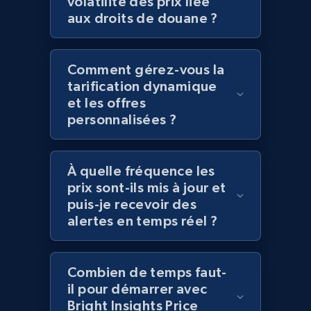
volatilité des prix liée
aux droits de douane ?
Amazon products global dataset
Title, Seller name, Brand, Description, Initial
price, Currency, Availability, Reviews count, and
Comment gérez-vous la
more.
tarification dynamique
et les offres
2.1K+
375+
Commencer
personnalisées ?
À quelle fréquence les
Amazon products global dataset - Collects
prix sont-ils mis à jour et
products by specific category URL
puis-je recevoir des
alertes en temps réel ?
Title, Seller name, Brand, Description, Initial
price, Currency, Availability, Reviews count, and
more.
Combien de temps faut-
il pour démarrer avec
2.1K+
375+
Commencer
Bright Insights Price