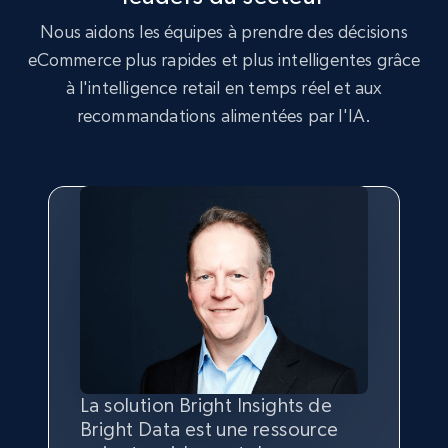
2.5K+
359+
Commencer
Nous aidons les équipes à prendre des décisions
eCommerce plus rapides et plus intelligentes grâce
à l'intelligence retail en temps réel et aux
Google Shopping
recommandations alimentées par l'IA.
URL, Product id, Title, Product description,
Rating, Reviews count, Images, Variations, and
more.
2.4K+
200+
Commencer
Google Shopping - collects products from
web using keywords
URL, Product id, Title, Product description,
La solution Bright Insights de
Les données de Bright Insights
Nous avons choisi Bright Insights
Grâce à la solution de Bright
Rating, Reviews count, Images, Variations, and
Bright Data est une ressource
contribuent grandement à la
pour sa capacité à suivre les
Data, nous avons acquis des
more.