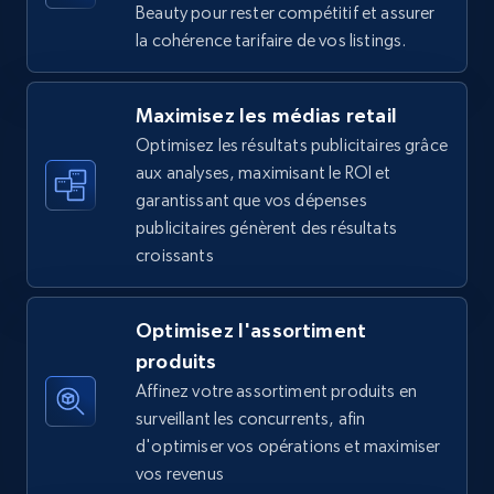
Beauty pour rester compétitif et assurer
la cohérence tarifaire de vos listings.
5.6K+
875+
Commencer
Maximisez les médias retail
Optimisez les résultats publicitaires grâce
Walmart - products - Find new products by
aux analyses, maximisant le ROI et
using specific category URL
garantissant que vos dépenses
URL, Final price, Sku, Currency, Gtin,
publicitaires génèrent des résultats
Specifications, Image urls, Top reviews, and
croissants
more.
5.6K+
875+
Commencer
Optimisez l'assortiment
produits
Affinez votre assortiment produits en
surveillant les concurrents, afin
Walmart - products - Collects products by
d'optimiser vos opérations et maximiser
specific keywords
vos revenus