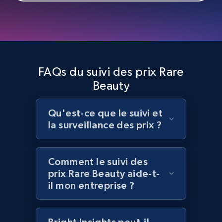
Home Depot US - Discover products by
specified UPC
URL, Domain, Country code, Model number,
Sku, Product id, Product name, Manufacturer,
FAQs du suivi des prix Rare
and more.
Beauty
2.1K+
355+
Commencer
Qu'est-ce que le suivi et
la surveillance des prix ?
Home Depot US - Discovery products by
Comment le suivi des
specific category URL
prix Rare Beauty aide-t-
URL, Domain, Country code, Model number,
il mon entreprise ?
Sku, Product id, Product name, Manufacturer,
and more.