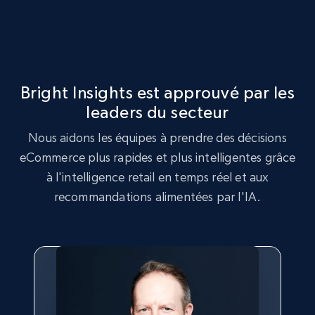
Seller reviews, Breadcrumbs, Root category, and
more.
2.5K+
359+
Commencer
Bright Insights est approuvé par les
leaders du secteur
Google Shopping
Nous aidons les équipes à prendre des décisions
eCommerce plus rapides et plus intelligentes grâce
URL, Product id, Title, Product description,
Rating, Reviews count, Images, Variations, and
à l'intelligence retail en temps réel et aux
more.
recommandations alimentées par l'IA.
2.4K+
199+
Commencer
Google Shopping - collects products from
web using keywords