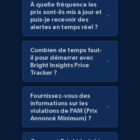
À quelle fréquence les
prix sont-ils mis à jour et
2.1K+
375+
Commencer
puis-je recevoir des
alertes en temps réel ?
Amazon products global dataset -
Combien de temps faut-
Collecting products by keyword search
il pour démarrer avec
Title, Seller name, Brand, Description, Initial
Bright Insights Price
price, Currency, Availability, Reviews count, and
Tracker ?
more.
2.1K+
375+
Commencer
Fournissez-vous des
informations sur les
violations de PAM (Prix
Annoncé Minimum) ?
Amazon products global dataset - Collects
products by best sellers category URL