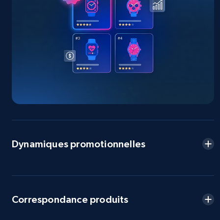
Seller reviews, Breadcrumbs, Root category, and
more.
2.5K+
359+
Commencer
eBay - Collect products from shops on eBay
URL, Product id, Title, Seller name, Seller rating,
Seller reviews, Breadcrumbs, Root category, and
more.
Dynamiques promotionnelles
2.5K+
359+
Commencer
Correspondance produits
eBay - Collect records by category
URL, Product id, Title, Seller name, Seller rating,