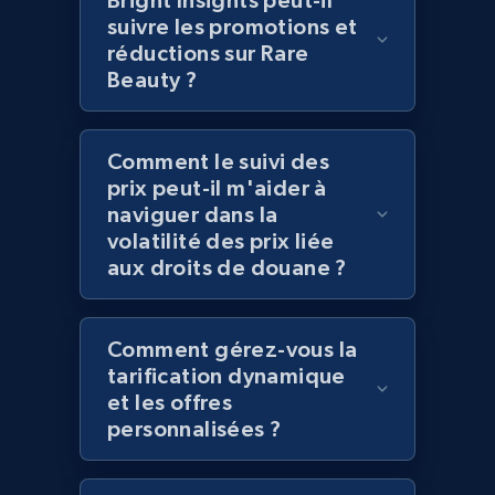
Bright Insights peut-il
2.1K+
355+
Commencer
suivre les promotions et
réductions sur Rare
Beauty ?
Amazon products global dataset
Comment le suivi des
Title, Seller name, Brand, Description, Initial
price, Currency, Availability, Reviews count, and
prix peut-il m'aider à
more.
naviguer dans la
volatilité des prix liée
aux droits de douane ?
2.1K+
375+
Commencer
Comment gérez-vous la
tarification dynamique
Amazon products global dataset - Collects
et les offres
products by specific category URL
personnalisées ?
Title, Seller name, Brand, Description, Initial
price, Currency, Availability, Reviews count, and
more.