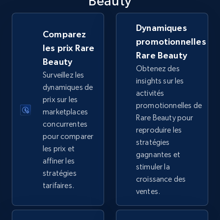
Beauty
TikTok Shop
URL, Title, Available, Description, Currency, Initial
price, Final price, Discount percent, and more.
Dynamiques
Comparez
promotionnelles
les prix Rare
5.4K+
668+
Commencer
Rare Beauty
Beauty
Obtenez des
Surveillez les
insights sur les
dynamiques de
activités
prix sur les
TikTok Shop - category
promotionnelles de
marketplaces
URL, Title, Available, Description, Currency, Initial
Rare Beauty pour
concurrentes
price, Final price, Discount percent, and more.
reproduire les
pour comparer
stratégies
les prix et
gagnantes et
5.4K+
668+
Commencer
affiner les
stimuler la
stratégies
croissance des
tarifaires.
ventes.
TikTok Shop - Collect TikTok shop products
by keywords search