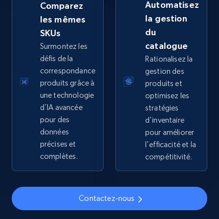
Automatisez
Comparez
URL, Title, Available, Description, Currency, Initial
la gestion
les mêmes
price, Final price, Discount percent, and more.
du
SKUs
catalogue
Surmontez les
5.4K+
668+
Commencer
défis de la
Rationalisez la
correspondance
gestion des
produits grâce à
produits et
TikTok Shop - discover records by shop url
une technologie
optimisez les
d'IA avancée
stratégies
URL, Title, Available, Description, Currency, Initial
pour des
d'inventaire
price, Final price, Discount percent, and more.
données
pour améliorer
précises et
l'efficacité et la
5.4K+
668+
Commencer
complètes.
compétitivité.
Amazon sellers info
Contactez-nous
Seller id, URL, Seller name, Description, Detailed