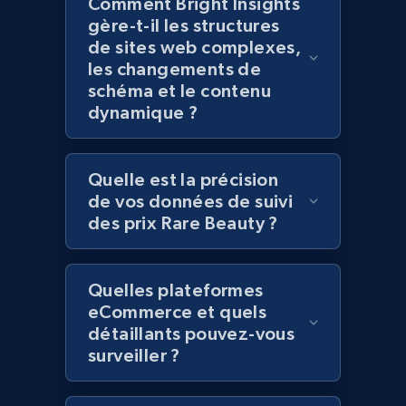
Comment Bright Insights
Title, Seller name, Brand, Description, Initial
gère-t-il les structures
price, Currency, Availability, Reviews count, and
more.
de sites web complexes,
les changements de
schéma et le contenu
2.1K+
375+
Commencer
dynamique ?
Quelle est la précision
Amazon products global dataset - Collect
de vos données de suivi
Amazon products by seller URL
des prix Rare Beauty ?
Title, Seller name, Brand, Description, Initial
price, Currency, Availability, Reviews count, and
more.
Quelles plateformes
eCommerce et quels
2.1K+
375+
Commencer
détaillants pouvez-vous
surveiller ?