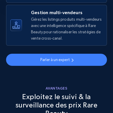
URL, Final price, Sku, Currency, Gtin,
Specifications, Image urls, Top reviews, and
more.
Gestion multi-vendeurs
Gérez les listings produits multi-vendeurs
5.6K+
avec une intelligence spécifique à Rare
875+
Commencer
Beauty pour rationaliser les stratégies de
vente cross-canal.
Walmart - products - Discover products by
using sku numbers
Parler à un expert
URL, Final price, Sku, Currency, Gtin,
Specifications, Image urls, Top reviews, and
more.
AVANTAGES
5.6K+
875+
Commencer
Exploitez le suivi & la
surveillance des prix Rare