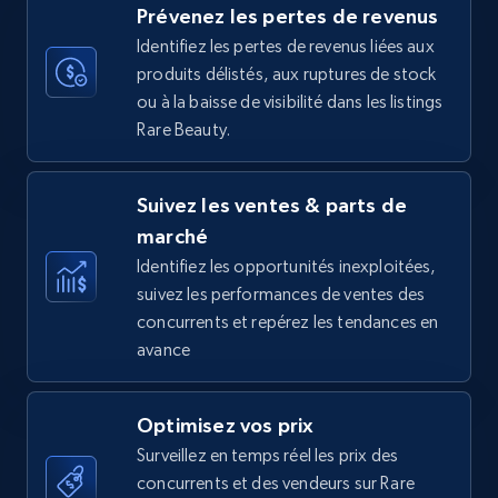
Prévenez les pertes de revenus
35.2K+
5.7K+
Commencer
Identifiez les pertes de revenus liées aux
produits délistés, aux ruptures de stock
ou à la baisse de visibilité dans les listings
Rare Beauty.
Amazon Reviews
URL, Product name, Product rating, Product
Suivez les ventes & parts de
rating object, Product rating max, Rating,
Author name, Asin, and more.
marché
Identifiez les opportunités inexploitées,
suivez les performances de ventes des
7.4K+
870+
Commencer
concurrents et repérez les tendances en
avance
Walmart - products
Optimisez vos prix
URL, Final price, Sku, Currency, Gtin,
Surveillez en temps réel les prix des
Specifications, Image urls, Top reviews, and
concurrents et des vendeurs sur Rare
more.