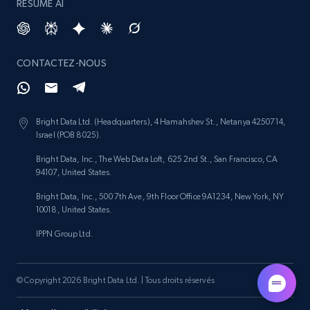
RÉSUMÉ AI
Amazon products search
CONTACTEZ-NOUS
Asin, URL, Name, Sponsored, Initial price, Final
price, Currency, Sold, and more.
1.6K+
181+
Commencer
Bright Data Ltd. (Headquarters), 4 Hamahshev St., Netanya 4250714,
Israel (POB 8025).
Bright Data, Inc., The Web Data Loft, 625 2nd St., San Francisco, CA
94107, United States.
Target
Bright Data, Inc., 500 7th Ave, 9th Floor Office 9A1234, New York, NY
URL, Product id, Title, Product description,
10018, United States.
Rating, Reviews count, Initial price, Discount,
IPPN Group Ltd.
and more.
1.3K+
175+
Commencer
© Copyright 2026 Bright Data Ltd. | Tous droits réservés