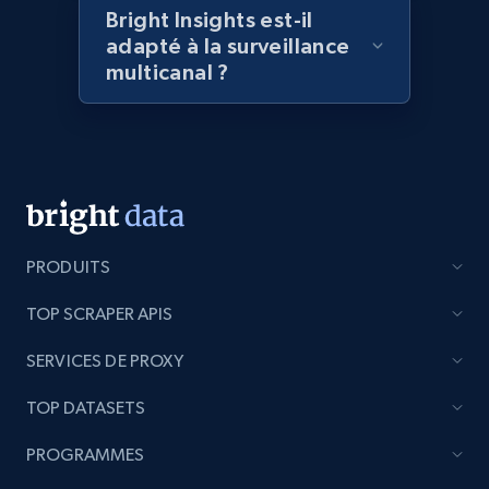
Amazon products global dataset - Collect
Bright Insights est-il
products from Brands URLs
adapté à la surveillance
Title, Seller name, Brand, Description, Initial
multicanal ?
price, Currency, Availability, Reviews count, and
more.
2.1K+
375+
Commencer
PRODUITS
Etsy
TOP SCRAPER APIS
URL, Product id, Listing inventory id, Title, Rating,
Reviews count shop, Reviews count item, Initial
SERVICES DE PROXY
price, and more.
TOP DATASETS
1.9K+
322+
Commencer
PROGRAMMES