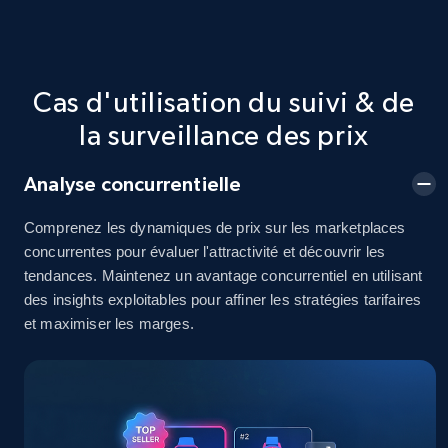
info, Stars, Feedbacks, Return policy, and more.
2.5K+
378+
Commencer
Cas d'utilisation du suivi & de
la surveillance des prix
eBay
Analyse concurrentielle
URL, Product id, Title, Seller name, Seller rating,
Seller reviews, Breadcrumbs, Root category, and
Comprenez les dynamiques de prix sur les marketplaces
more.
concurrentes pour évaluer l'attractivité et découvrir les
tendances. Maintenez un avantage concurrentiel en utilisant
2.5K+
359+
Commencer
des insights exploitables pour affiner les stratégies tarifaires
et maximiser les marges.
eBay - Gather data on products using
specified keywords
URL, Product id, Title, Seller name, Seller rating,