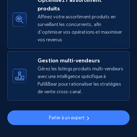
5.6K+
875+
Commencer
produits
Affinez votre assortiment produits en
surveillant les concurrents, afin
d'optimiser vos opérations et maximiser
Walmart - products - Find new products by
vos revenus
using specific category URL
URL, Final price, Sku, Currency, Gtin,
Specifications, Image urls, Top reviews, and
Gestion multi-vendeurs
more.
Gérez les listings produits multi-vendeurs
avec une intelligence spécifique à
5.6K+
875+
Commencer
Pull&Bear pour rationaliser les stratégies
de vente cross-canal.
Walmart - products - Collects products by
Parler à un expert
specific keywords
URL, Final price, Sku, Currency, Gtin,
Specifications, Image urls, Top reviews, and