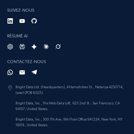
Etsy - Collect data on products using
specified keywords
SUIVEZ-NOUS
URL, Product id, Listing inventory id, Title, Rating,
Reviews count shop, Reviews count item, Initial
price, and more.
RÉSUMÉ AI
1.9K+
322+
Commencer
CONTACTEZ-NOUS
Etsy - Collects data from shop's URL
URL, Product id, Listing inventory id, Title, Rating,
Bright Data Ltd. (Headquarters), 4 Hamahshev St., Netanya 4250714,
Israel (POB 8025).
Reviews count shop, Reviews count item, Initial
price, and more.
Bright Data, Inc., The Web Data Loft, 625 2nd St., San Francisco, CA
94107, United States.
1.9K+
322+
Commencer
Bright Data, Inc., 500 7th Ave, 9th Floor Office 9A1234, New York, NY
10018, United States.