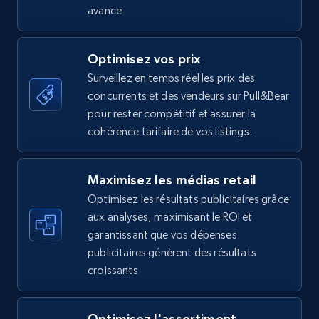
35.2K+
5.7K+
Commencer
avance
Optimisez vos prix
Amazon Reviews
Surveillez en temps réel les prix des
concurrents et des vendeurs sur Pull&Bear
URL, Product name, Product rating, Product
pour rester compétitif et assurer la
rating object, Product rating max, Rating,
Author name, Asin, and more.
cohérence tarifaire de vos listings.
7.4K+
870+
Commencer
Maximisez les médias retail
Optimisez les résultats publicitaires grâce
aux analyses, maximisant le ROI et
garantissant que vos dépenses
Walmart - products
publicitaires génèrent des résultats
URL, Final price, Sku, Currency, Gtin,
croissants
Specifications, Image urls, Top reviews, and
more.
Optimisez l'assortiment