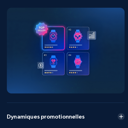
2.5K+
378+
Commencer
eBay
URL, Product id, Title, Seller name, Seller rating,
Seller reviews, Breadcrumbs, Root category, and
more.
2.5K+
359+
Commencer
eBay - Gather data on products using
specified keywords
Dynamiques promotionnelles
URL, Product id, Title, Seller name, Seller rating,
Seller reviews, Breadcrumbs, Root category, and