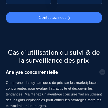
price, Final price, Discount percent, and more.
5.4K+
667+
Commencer
Contactez-nous
TikTok Shop - discover records by shop url
URL, Title, Available, Description, Currency, Initial
Cas d'utilisation du suivi & de
price, Final price, Discount percent, and more.
la surveillance des prix
5.4K+
667+
Commencer
Analyse concurrentielle
Comprenez les dynamiques de prix sur les marketplaces
concurrentes pour évaluer l'attractivité et découvrir les
Amazon sellers info
tendances. Maintenez un avantage concurrentiel en utilisant
Seller id, URL, Seller name, Description, Detailed
des insights exploitables pour affiner les stratégies tarifaires
info, Stars, Feedbacks, Return policy, and more.
et maximiser les marges.