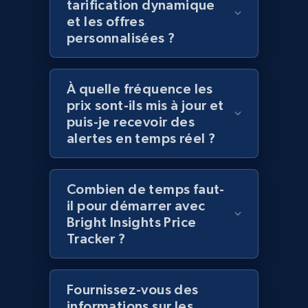
tarification dynamique
et les offres
personnalisées ?
Amazon products global dataset - Collect
products from Brands URLs
À quelle fréquence les
Title, Seller name, Brand, Description, Initial
prix sont-ils mis à jour et
price, Currency, Availability, Reviews count, and
puis-je recevoir des
more.
alertes en temps réel ?
2.1K+
375+
Commencer
Combien de temps faut-
il pour démarrer avec
Bright Insights Price
Home Depot US
Tracker ?
URL, Domain, Country code, Model number,
Sku, Product id, Product name, Manufacturer,
and more.
Fournissez-vous des
informations sur les