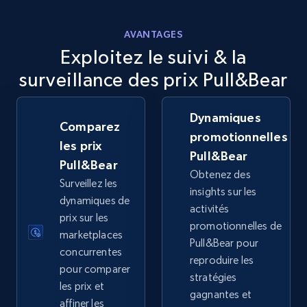
more.
AVANTAGES
5.6K+
875+
Commencer
Exploitez le suivi & la
surveillance des prix Pull&Bear
Walmart - products - Discover products by
Dynamiques
Comparez
using sku numbers
promotionnelles
les prix
URL, Final price, Sku, Currency, Gtin,
Pull&Bear
Pull&Bear
Specifications, Image urls, Top reviews, and
Obtenez des
Surveillez les
more.
insights sur les
dynamiques de
activités
prix sur les
5.6K+
875+
Commencer
promotionnelles de
marketplaces
Pull&Bear pour
concurrentes
reproduire les
pour comparer
stratégies
les prix et
TikTok Shop
gagnantes et
affiner les