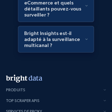
eCommerce et quels
and more.
détaillants pouvez-vous
surveiller ?
2.1K+
353+
Commencer
Bright Insights est-il
adapté à la surveillance
Home Depot US - Discover products by
multicanal ?
specified UPC
URL, Domain, Country code, Model number,
Sku, Product id, Product name, Manufacturer,
and more.
2.1K+
353+
Commencer
PRODUITS
TOP SCRAPER APIS
Home Depot US - Discovery products by
SERVICES DE PROXY