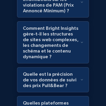
violations de PAM (Prix
2.1K+
353+
Commencer
Annoncé Minimum) ?
Home Depot US - Gather data on products
Comment Bright Insights
gère-t-il les structures
using specified keywords
de sites web complexes,
URL, Domain, Country code, Model number,
les changements de
Sku, Product id, Product name, Manufacturer,
schéma et le contenu
and more.
dynamique ?
2.1K+
353+
Commencer
Quelle est la précision
de vos données de suivi
des prix Pull&Bear ?
Home Depot US - Discover products by
specified URL
URL, Domain, Country code, Model number,
Quelles plateformes
Sku, Product id, Product name, Manufacturer,