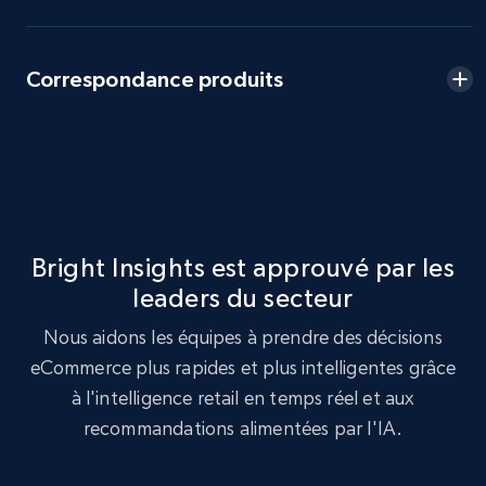
more.
2.5K+
359+
Commencer
Correspondance produits
eBay - Collect products from shops on eBay
URL, Product id, Title, Seller name, Seller rating,
Seller reviews, Breadcrumbs, Root category, and
more.
Bright Insights est approuvé par les
leaders du secteur
2.5K+
359+
Commencer
Nous aidons les équipes à prendre des décisions
eCommerce plus rapides et plus intelligentes grâce
à l'intelligence retail en temps réel et aux
eBay - Collect records by category
recommandations alimentées par l'IA.
URL, Product id, Title, Seller name, Seller rating,
Seller reviews, Breadcrumbs, Root category, and