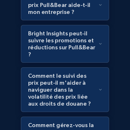
prix Pull&Bear aide-t-il
Amazon products global dataset - Collects
mon entreprise ?
products by best sellers category URL
Title, Seller name, Brand, Description, Initial
price, Currency, Availability, Reviews count, and
Bright Insights peut-il
more.
suivre les promotions et
réductions sur Pull&Bear
?
2.1K+
375+
Commencer
Comment le suivi des
Amazon products global dataset - Collect
prix peut-il m'aider à
Amazon products by seller URL
naviguer dans la
volatilité des prix liée
Title, Seller name, Brand, Description, Initial
aux droits de douane ?
price, Currency, Availability, Reviews count, and
more.
Comment gérez-vous la
2.1K+
375+
Commencer