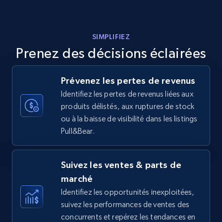
Amazon products - Collects products by
SIMPLIFIEZ
specific keywords
Prenez des décisions éclairées
Title, Seller name, Brand, Description, Initial
price, Currency, Availability, Reviews count, and
more.
Prévenez les pertes de revenus
Identifiez les pertes de revenus liées aux
35.2K+
5.7K+
Commencer
produits délistés, aux ruptures de stock
ou à la baisse de visibilité dans les listings
Pull&Bear.
Amazon products - find products by using
upc numbers
Suivez les ventes & parts de
Title, Seller name, Brand, Description, Initial
marché
price, Currency, Availability, Reviews count, and
Identifiez les opportunités inexploitées,
more.
suivez les performances de ventes des
concurrents et repérez les tendances en