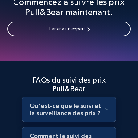
Commencez à suivre les prix
Title, Seller name, Brand, Description, Initial
Pull&Bear maintenant.
price, Currency, Availability, Reviews count, and
more.
Parler à un expert
2.1K+
375+
Commencer
Amazon products global dataset -
Collecting products by keyword search
FAQs du suivi des prix
Title, Seller name, Brand, Description, Initial
Pull&Bear
price, Currency, Availability, Reviews count, and
more.
Qu'est-ce que le suivi et
la surveillance des prix ?
2.1K+
375+
Commencer
Comment le suivi des