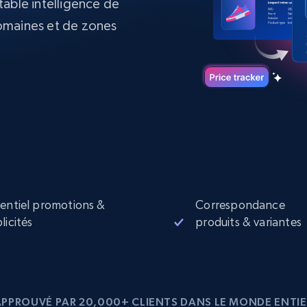
itable intelligence de
collected
omaines et de zones
Commence à
Proxys de
à
partir de
datacenter
$0.9/IP
B
à
Proxys de ISP
nant
Plus de 700 000 proxys résidentiels
statiques entièrement conformes
e
entiel promotions &
Correspondance
licités
produits & variantes
APPROUVÉ PAR 20,000+ CLIENTS DANS LE MONDE ENTIE