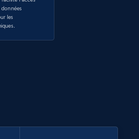
de données
r les
niques.