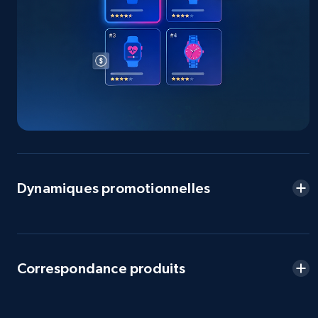
more.
2.5K+
359+
Commencer
eBay - Collect products from shops on eBay
URL, Product id, Title, Seller name, Seller rating,
Seller reviews, Breadcrumbs, Root category, and
more.
Dynamiques promotionnelles
2.5K+
359+
Commencer
Correspondance produits
eBay - Collect records by category
URL, Product id, Title, Seller name, Seller rating,
Seller reviews, Breadcrumbs, Root category, and