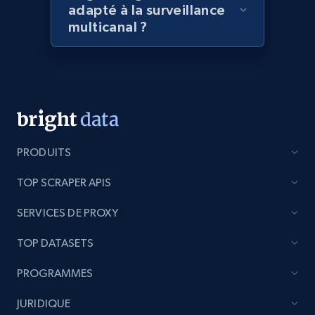
specific category URL
adapté à la surveillance
URL, Domain, Country code, Model number,
multicanal ?
Sku, Product id, Product name, Manufacturer,
and more.
2.1K+
353+
Commencer
PRODUITS
Etsy
TOP SCRAPER APIS
URL, Product id, Listing inventory id, Title, Rating,
Reviews count shop, Reviews count item, Initial
SERVICES DE PROXY
price, and more.
TOP DATASETS
1.9K+
322+
Commencer
PROGRAMMES
JURIDIQUE