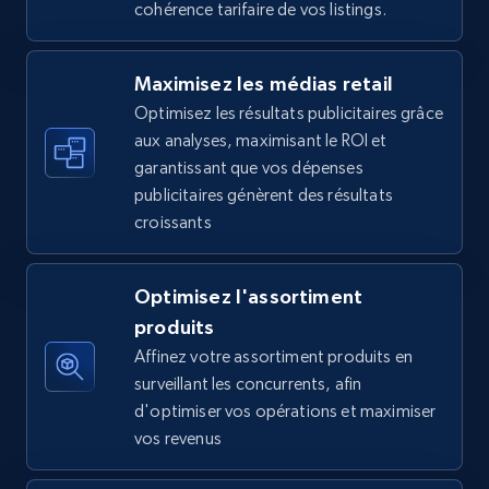
cohérence tarifaire de vos listings.
5.6K+
875+
Commencer
Maximisez les médias retail
Optimisez les résultats publicitaires grâce
Walmart - products - Find new products by
aux analyses, maximisant le ROI et
using specific category URL
garantissant que vos dépenses
URL, Final price, Sku, Currency, Gtin,
publicitaires génèrent des résultats
Specifications, Image urls, Top reviews, and
croissants
more.
5.6K+
875+
Commencer
Optimisez l'assortiment
produits
Affinez votre assortiment produits en
surveillant les concurrents, afin
Walmart - products - Collects products by
d'optimiser vos opérations et maximiser
specific keywords
vos revenus
URL, Final price, Sku, Currency, Gtin,
Specifications, Image urls, Top reviews, and