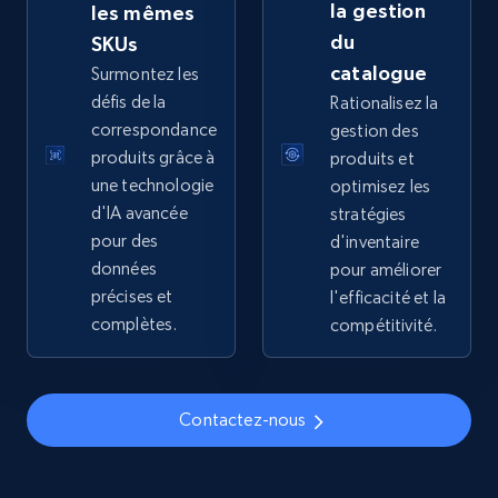
la gestion
les mêmes
price, Final price, Discount percent, and more.
du
SKUs
catalogue
Surmontez les
5.4K+
667+
Commencer
défis de la
Rationalisez la
correspondance
gestion des
produits grâce à
produits et
TikTok Shop - discover records by shop url
une technologie
optimisez les
d'IA avancée
stratégies
URL, Title, Available, Description, Currency, Initial
pour des
d'inventaire
price, Final price, Discount percent, and more.
données
pour améliorer
précises et
l'efficacité et la
5.4K+
667+
Commencer
complètes.
compétitivité.
Amazon sellers info
Contactez-nous
Seller id, URL, Seller name, Description, Detailed
info, Stars, Feedbacks, Return policy, and more.