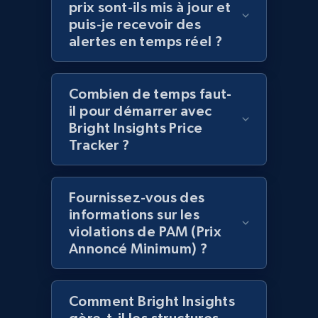
prix sont-ils mis à jour et
2.1K+
353+
Commencer
puis-je recevoir des
alertes en temps réel ?
Home Depot US - Gather data on products
Combien de temps faut-
using specified keywords
il pour démarrer avec
URL, Domain, Country code, Model number,
Bright Insights Price
Sku, Product id, Product name, Manufacturer,
Tracker ?
and more.
2.1K+
353+
Commencer
Fournissez-vous des
informations sur les
violations de PAM (Prix
Annoncé Minimum) ?
Home Depot US - Discover products by
specified URL
Comment Bright Insights
URL, Domain, Country code, Model number,
Sku, Product id, Product name, Manufacturer,