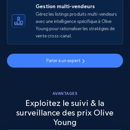
more.
Gestion multi-vendeurs
Gérez les listings produits multi-vendeurs
5.6K+
avec une intelligence spécifique à Olive
875+
Commencer
Young pour rationaliser les stratégies de
vente cross-canal.
Walmart - products - Discover products by
using sku numbers
Parler à un expert
URL, Final price, Sku, Currency, Gtin,
Specifications, Image urls, Top reviews, and
more.
AVANTAGES
5.6K+
875+
Commencer
Exploitez le suivi & la
surveillance des prix Olive
Young
TikTok Shop