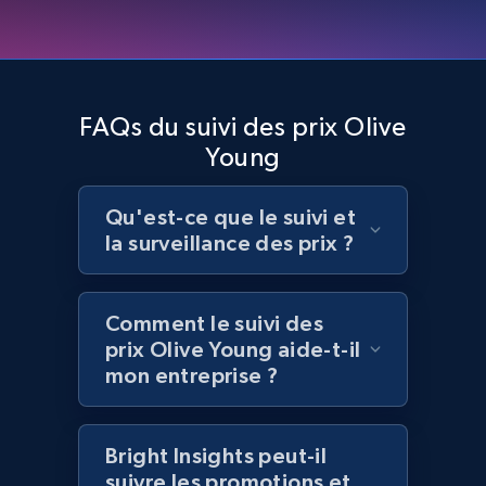
Amazon products global dataset - Collects
products by best sellers category URL
Title, Seller name, Brand, Description, Initial
price, Currency, Availability, Reviews count, and
FAQs du suivi des prix Olive
more.
Young
2.1K+
375+
Commencer
Qu'est-ce que le suivi et
la surveillance des prix ?
Amazon products global dataset - Collect
Comment le suivi des
Amazon products by seller URL
prix Olive Young aide-t-il
Title, Seller name, Brand, Description, Initial
mon entreprise ?
price, Currency, Availability, Reviews count, and
more.
Bright Insights peut-il
2.1K+
375+
Commencer
suivre les promotions et