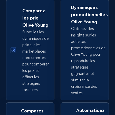
URL, Title, Available, Description, Currency, Initial
price, Final price, Discount percent, and more.
Dynamiques
Comparez
promotionnelles
les prix
5.4K+
667+
Commencer
Olive Young
Olive Young
Obtenez des
Surveillez les
insights sur les
dynamiques de
activités
prix sur les
TikTok Shop - category
promotionnelles de
marketplaces
URL, Title, Available, Description, Currency, Initial
Olive Young pour
concurrentes
price, Final price, Discount percent, and more.
reproduire les
pour comparer
stratégies
les prix et
gagnantes et
5.4K+
667+
Commencer
affiner les
stimuler la
stratégies
croissance des
tarifaires.
ventes.
TikTok Shop - Collect TikTok shop products
by keywords search
Automatisez
Comparez
URL, Title, Available, Description, Currency, Initial