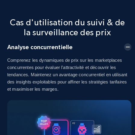
2.5K+
378+
Commencer
Cas d'utilisation du suivi & de
la surveillance des prix
eBay
Analyse concurrentielle
URL, Product id, Title, Seller name, Seller rating,
Seller reviews, Breadcrumbs, Root category, and
Comprenez les dynamiques de prix sur les marketplaces
more.
concurrentes pour évaluer l'attractivité et découvrir les
tendances. Maintenez un avantage concurrentiel en utilisant
2.5K+
359+
Commencer
des insights exploitables pour affiner les stratégies tarifaires
et maximiser les marges.
eBay - Gather data on products using
specified keywords
URL, Product id, Title, Seller name, Seller rating,
Seller reviews, Breadcrumbs, Root category, and