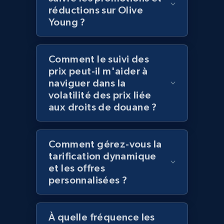
réductions sur Olive
Young ?
Amazon products global dataset - Collect
products from Brands URLs
Comment le suivi des
prix peut-il m'aider à
Title, Seller name, Brand, Description, Initial
price, Currency, Availability, Reviews count, and
naviguer dans la
more.
volatilité des prix liée
aux droits de douane ?
2.1K+
375+
Commencer
Comment gérez-vous la
tarification dynamique
et les offres
Home Depot US
personnalisées ?
URL, Domain, Country code, Model number,
Sku, Product id, Product name, Manufacturer,
and more.
À quelle fréquence les