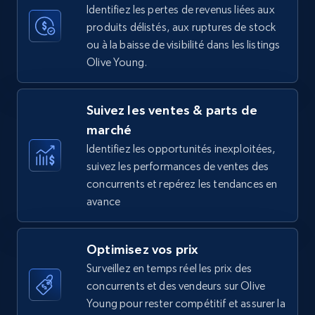
35.2K+
5.7K+
Commencer
Identifiez les pertes de revenus liées aux
produits délistés, aux ruptures de stock
ou à la baisse de visibilité dans les listings
Olive Young.
Amazon Reviews
URL, Product name, Product rating, Product
Suivez les ventes & parts de
rating object, Product rating max, Rating,
Author name, Asin, and more.
marché
Identifiez les opportunités inexploitées,
suivez les performances de ventes des
7.4K+
870+
Commencer
concurrents et repérez les tendances en
avance
Walmart - products
Optimisez vos prix
URL, Final price, Sku, Currency, Gtin,
Surveillez en temps réel les prix des
Specifications, Image urls, Top reviews, and
concurrents et des vendeurs sur Olive
more.
Young pour rester compétitif et assurer la