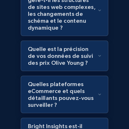
gère-t-il les structures
and more.
de sites web complexes,
les changements de
schéma et le contenu
2.1K+
353+
Commencer
dynamique ?
Quelle est la précision
Home Depot US - Discover products by
de vos données de suivi
specified UPC
des prix Olive Young ?
URL, Domain, Country code, Model number,
Sku, Product id, Product name, Manufacturer,
and more.
Quelles plateformes
eCommerce et quels
2.1K+
353+
Commencer
détaillants pouvez-vous
surveiller ?
Home Depot US - Discovery products by
Bright Insights est-il