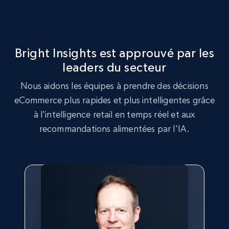
more.
2.5K+
359+
Commencer
Bright Insights est approuvé par les
leaders du secteur
Google Shopping
Nous aidons les équipes à prendre des décisions
eCommerce plus rapides et plus intelligentes grâce
URL, Product id, Title, Product description,
Rating, Reviews count, Images, Variations, and
à l'intelligence retail en temps réel et aux
more.
recommandations alimentées par l'IA.
2.4K+
199+
Commencer
Google Shopping - collects products from
web using keywords
URL, Product id, Title, Product description,