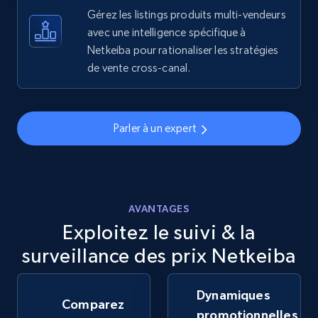
more.
Gérez les listings produits multi-vendeurs
avec une intelligence spécifique à
Netkeiba pour rationaliser les stratégies
5.6K+
877+
Commencer
de vente cross-canal.
Walmart - products - Discover products by
Parler à un expert
using sku numbers
URL, Final price, Sku, Currency, Gtin,
Specifications, Image urls, Top reviews, and
more.
AVANTAGES
Exploitez le suivi & la
5.6K+
877+
Commencer
surveillance des prix Netkeiba
Dynamiques
TikTok Shop
Comparez
promotionnelles