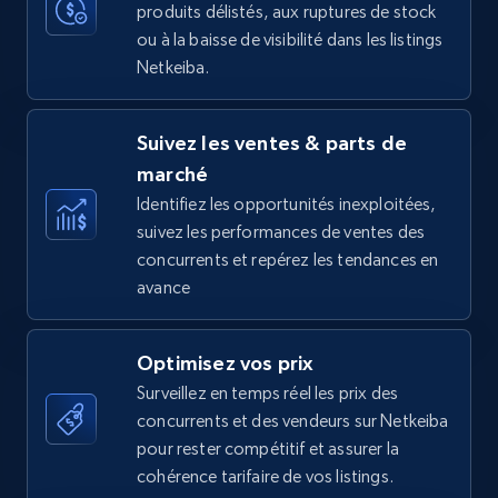
produits délistés, aux ruptures de stock
35.3K+
5.7K+
Commencer
ou à la baisse de visibilité dans les listings
Netkeiba.
Amazon Reviews
Suivez les ventes & parts de
URL, Product name, Product rating, Product
marché
rating object, Product rating max, Rating,
Author name, Asin, and more.
Identifiez les opportunités inexploitées,
suivez les performances de ventes des
concurrents et repérez les tendances en
7.4K+
872+
Commencer
avance
Optimisez vos prix
Walmart - products
Surveillez en temps réel les prix des
URL, Final price, Sku, Currency, Gtin,
concurrents et des vendeurs sur Netkeiba
Specifications, Image urls, Top reviews, and
pour rester compétitif et assurer la
more.
cohérence tarifaire de vos listings.