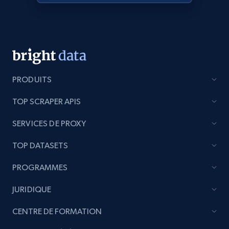
products from Brands URLs
Title, Seller name, Brand, Description, Initial
price, Currency, Availability, Reviews count, and
more.
2.1K+
375+
Commencer
PRODUITS
TOP SCRAPER APIS
Etsy
SERVICES DE PROXY
URL, Product id, Listing inventory id, Title, Rating,
Reviews count shop, Reviews count item, Initial
TOP DATASETS
price, and more.
PROGRAMMES
1.9K+
323+
Commencer
JURIDIQUE
CENTRE DE FORMATION