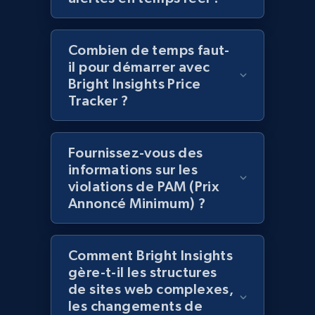
2.1K+
375+
Commencer
Combien de temps faut-
il pour démarrer avec
Amazon products global dataset -
Bright Insights Price
Tracker ?
Collecting products by keyword search
Title, Seller name, Brand, Description, Initial
price, Currency, Availability, Reviews count, and
Fournissez-vous des
more.
informations sur les
violations de PAM (Prix
2.1K+
375+
Commencer
Annoncé Minimum) ?
Comment Bright Insights
Amazon products global dataset - Collects
gère-t-il les structures
products by best sellers category URL
de sites web complexes,
Title, Seller name, Brand, Description, Initial
les changements de
price, Currency, Availability, Reviews count, and