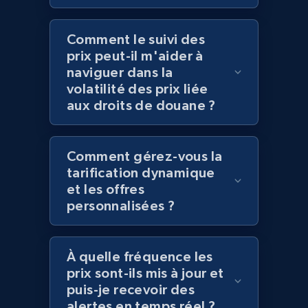
Comment le suivi des
prix peut-il m'aider à
Amazon products global dataset
naviguer dans la
Title, Seller name, Brand, Description, Initial
volatilité des prix liée
price, Currency, Availability, Reviews count, and
aux droits de douane ?
more.
2.1K+
375+
Commencer
Comment gérez-vous la
tarification dynamique
et les offres
personnalisées ?
Amazon products global dataset - Collects
products by specific category URL
Title, Seller name, Brand, Description, Initial
À quelle fréquence les
price, Currency, Availability, Reviews count, and
prix sont-ils mis à jour et
more.
puis-je recevoir des
alertes en temps réel ?