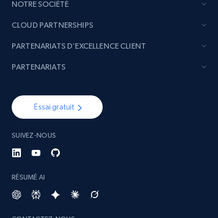
Etsy - Collect data on products using
NOTRE SOCIÉTÉ
specified keywords
CLOUD PARTNERSHIPS
URL, Product id, Listing inventory id, Title, Rating,
Reviews count shop, Reviews count item, Initial
PARTENARIATS D’EXCELLENCE CLIENT
price, and more.
PARTENARIATS
1.9K+
323+
Commencer
Essai gratuit
Etsy - Collects data from shop's URL
SUIVEZ-NOUS
URL, Product id, Listing inventory id, Title, Rating,
Reviews count shop, Reviews count item, Initial
price, and more.
RÉSUMÉ AI
1.9K+
323+
Commencer