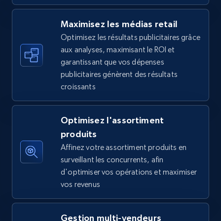
5.6K+
877+
Commencer
Maximisez les médias retail
Optimisez les résultats publicitaires grâce
aux analyses, maximisant le ROI et
Walmart - products - Find new products by
garantissant que vos dépenses
using specific category URL
publicitaires génèrent des résultats
URL, Final price, Sku, Currency, Gtin,
croissants
Specifications, Image urls, Top reviews, and
more.
Optimisez l'assortiment
5.6K+
877+
Commencer
produits
Affinez votre assortiment produits en
surveillant les concurrents, afin
d'optimiser vos opérations et maximiser
Walmart - products - Collects products by
vos revenus
specific keywords
URL, Final price, Sku, Currency, Gtin,
Gestion multi-vendeurs
Specifications, Image urls, Top reviews, and