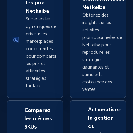
URL, Title, Available, Description, Currency, Initial
les prix
Netkeiba
price, Final price, Discount percent, and more.
Netkeiba
Obtenez des
Surveillez les
insights sur les
5.4K+
668+
Commencer
dynamiques de
activités
prix sur les
promotionnelles de
marketplaces
Netkeiba pour
concurrentes
reproduire les
TikTok Shop - category
pour comparer
stratégies
URL, Title, Available, Description, Currency, Initial
les prix et
gagnantes et
price, Final price, Discount percent, and more.
affiner les
stimuler la
stratégies
croissance des
5.4K+
668+
Commencer
tarifaires.
ventes.
Automatisez
Comparez
TikTok Shop - Collect TikTok shop products
la gestion
les mêmes
by keywords search
du
SKUs
URL, Title, Available, Description, Currency, Initial