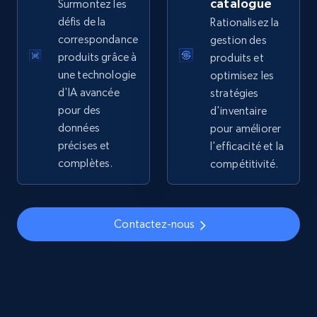
catalogue
Surmontez les
price, Final price, Discount percent, and more.
défis de la
Rationalisez la
correspondance
gestion des
5.4K+
668+
Commencer
produits grâce à
produits et
une technologie
optimisez les
d'IA avancée
stratégies
pour des
d'inventaire
TikTok Shop - discover records by shop url
données
pour améliorer
URL, Title, Available, Description, Currency, Initial
précises et
l'efficacité et la
price, Final price, Discount percent, and more.
complètes.
compétitivité.
5.4K+
668+
Commencer
Contactez-nous
Amazon sellers info
Seller id, URL, Seller name, Description, Detailed
info, Stars, Feedbacks, Return policy, and more.