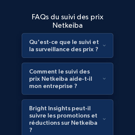
Home Depot US - Discover products by
FAQs du suivi des prix
specified UPC
Netkeiba
URL, Domain, Country code, Model number,
Sku, Product id, Product name, Manufacturer,
and more.
Qu'est-ce que le suivi et
la surveillance des prix ?
2.1K+
355+
Commencer
Comment le suivi des
prix Netkeiba aide-t-il
Home Depot US - Discovery products by
mon entreprise ?
specific category URL
URL, Domain, Country code, Model number,
Bright Insights peut-il
Sku, Product id, Product name, Manufacturer,
suivre les promotions et
and more.
réductions sur Netkeiba
?
2.1K+
355+
Commencer