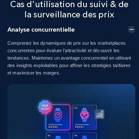
Cas d'utilisation du suivi & de
2.5K+
378+
Commencer
la surveillance des prix
Analyse concurrentielle
eBay
Comprenez les dynamiques de prix sur les marketplaces
URL, Product id, Title, Seller name, Seller rating,
concurrentes pour évaluer l'attractivité et découvrir les
Seller reviews, Breadcrumbs, Root category, and
tendances. Maintenez un avantage concurrentiel en utilisant
more.
des insights exploitables pour affiner les stratégies tarifaires
et maximiser les marges.
2.5K+
359+
Commencer
eBay - Gather data on products using
specified keywords
URL, Product id, Title, Seller name, Seller rating,
Seller reviews, Breadcrumbs, Root category, and