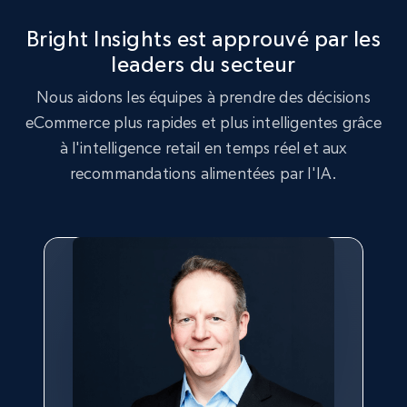
more.
Bright Insights est approuvé par les
leaders du secteur
2.5K+
359+
Commencer
Nous aidons les équipes à prendre des décisions
eCommerce plus rapides et plus intelligentes grâce
à l'intelligence retail en temps réel et aux
Google Shopping
recommandations alimentées par l'IA.
URL, Product id, Title, Product description,
Rating, Reviews count, Images, Variations, and
more.
2.4K+
202+
Commencer
Google Shopping - collects products from
web using keywords
URL, Product id, Title, Product description,