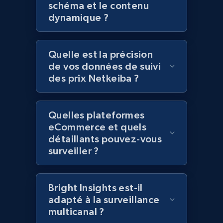
schéma et le contenu
more.
dynamique ?
2.1K+
375+
Commencer
Quelle est la précision
de vos données de suivi
des prix Netkeiba ?
Amazon products global dataset - Collect
Amazon products by seller URL
Title, Seller name, Brand, Description, Initial
Quelles plateformes
price, Currency, Availability, Reviews count, and
eCommerce et quels
more.
détaillants pouvez-vous
surveiller ?
2.1K+
375+
Commencer
Bright Insights est-il
adapté à la surveillance
multicanal ?
Amazon products global dataset - Collect