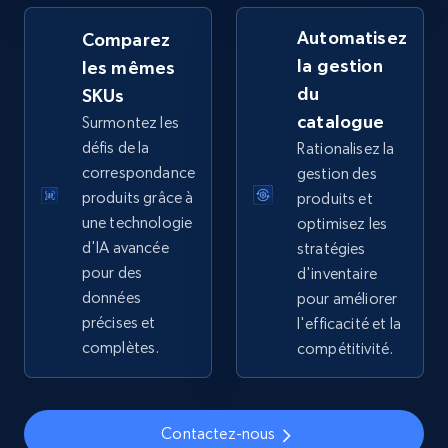
by keywords search
Automatisez
Comparez
URL, Title, Available, Description, Currency, Initial
la gestion
les mêmes
price, Final price, Discount percent, and more.
du
SKUs
catalogue
Surmontez les
5.4K+
668+
Commencer
défis de la
Rationalisez la
correspondance
gestion des
produits grâce à
produits et
TikTok Shop - discover records by shop url
une technologie
optimisez les
d'IA avancée
stratégies
URL, Title, Available, Description, Currency, Initial
price, Final price, Discount percent, and more.
pour des
d'inventaire
données
pour améliorer
précises et
l'efficacité et la
5.4K+
668+
Commencer
complètes.
compétitivité.
Amazon sellers info
Contactez-nous