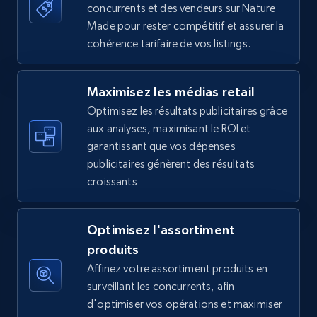
concurrents et des vendeurs sur Nature
more.
Made pour rester compétitif et assurer la
cohérence tarifaire de vos listings.
5.6K+
877+
Commencer
Maximisez les médias retail
Optimisez les résultats publicitaires grâce
Walmart - products - Find new products by
aux analyses, maximisant le ROI et
using specific category URL
garantissant que vos dépenses
URL, Final price, Sku, Currency, Gtin,
publicitaires génèrent des résultats
Specifications, Image urls, Top reviews, and
croissants
more.
5.6K+
877+
Commencer
Optimisez l'assortiment
produits
Affinez votre assortiment produits en
surveillant les concurrents, afin
Walmart - products - Collects products by
d'optimiser vos opérations et maximiser
specific keywords