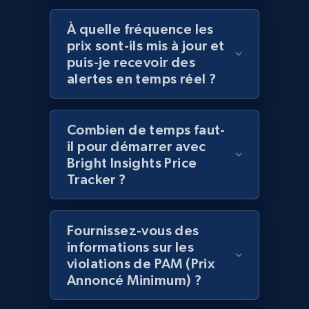
more.
À quelle fréquence les
prix sont-ils mis à jour et
2.1K+
375+
Commencer
puis-je recevoir des
alertes en temps réel ?
Amazon products global dataset -
Combien de temps faut-
Collecting products by keyword search
il pour démarrer avec
Title, Seller name, Brand, Description, Initial
Bright Insights Price
price, Currency, Availability, Reviews count, and
Tracker ?
more.
2.1K+
375+
Commencer
Fournissez-vous des
informations sur les
violations de PAM (Prix
Annoncé Minimum) ?
Amazon products global dataset - Collects
products by best sellers category URL