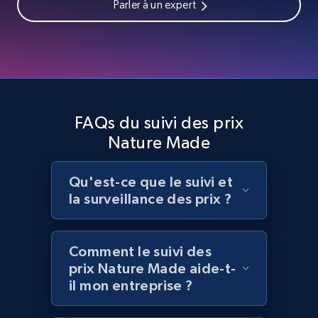
Parler à un expert
Home Depot US - Discover products by
specified UPC
URL, Domain, Country code, Model number,
Sku, Product id, Product name, Manufacturer,
FAQs du suivi des prix
and more.
Nature Made
2.1K+
355+
Commencer
Qu'est-ce que le suivi et
la surveillance des prix ?
Home Depot US - Discovery products by
Comment le suivi des
specific category URL
prix Nature Made aide-t-
URL, Domain, Country code, Model number,
il mon entreprise ?
Sku, Product id, Product name, Manufacturer,
and more.