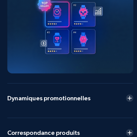
URL, Product id, Title, Seller name, Seller rating,
Seller reviews, Breadcrumbs, Root category, and
more.
2.5K+
359+
Commencer
eBay - Collect products from shops on eBay
URL, Product id, Title, Seller name, Seller rating,
Seller reviews, Breadcrumbs, Root category, and
more.
Dynamiques promotionnelles
2.5K+
359+
Commencer
Correspondance produits
eBay - Collect records by category