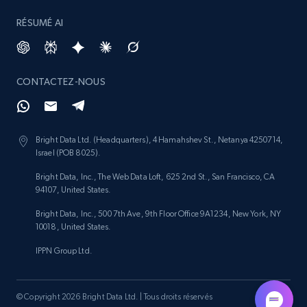
RÉSUMÉ AI
Amazon products search
CONTACTEZ-NOUS
Asin, URL, Name, Sponsored, Initial price, Final
price, Currency, Sold, and more.
1.6K+
181+
Commencer
Bright Data Ltd. (Headquarters), 4 Hamahshev St., Netanya 4250714,
Israel (POB 8025).
Bright Data, Inc., The Web Data Loft, 625 2nd St., San Francisco, CA
94107, United States.
Target
Bright Data, Inc., 500 7th Ave, 9th Floor Office 9A1234, New York, NY
URL, Product id, Title, Product description,
10018, United States.
Rating, Reviews count, Initial price, Discount,
IPPN Group Ltd.
and more.
1.3K+
176+
Commencer
© Copyright 2026 Bright Data Ltd. | Tous droits réservés