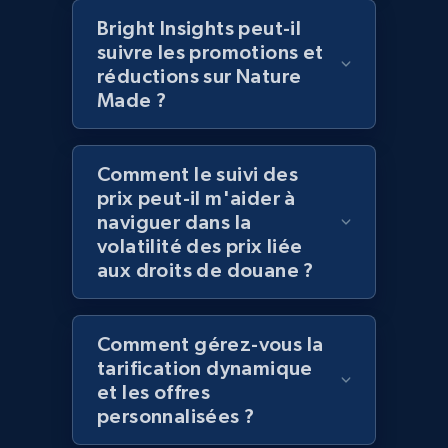
Bright Insights peut-il
2.1K+
355+
Commencer
suivre les promotions et
réductions sur Nature
Made ?
Amazon products global dataset
Title, Seller name, Brand, Description, Initial
Comment le suivi des
price, Currency, Availability, Reviews count, and
prix peut-il m'aider à
more.
naviguer dans la
volatilité des prix liée
aux droits de douane ?
2.1K+
375+
Commencer
Comment gérez-vous la
Amazon products global dataset - Collects
tarification dynamique
et les offres
products by specific category URL
personnalisées ?
Title, Seller name, Brand, Description, Initial
price, Currency, Availability, Reviews count, and