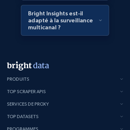
Amazon products global dataset - Collect
Bright Insights est-il
products from Brands URLs
adapté à la surveillance
Title, Seller name, Brand, Description, Initial
multicanal ?
price, Currency, Availability, Reviews count, and
more.
2.1K+
375+
Commencer
PRODUITS
Etsy
URL, Product id, Listing inventory id, Title, Rating,
TOP SCRAPER APIS
Reviews count shop, Reviews count item, Initial
price, and more.
SERVICES DE PROXY
TOP DATASETS
1.9K+
323+
Commencer
PROGRAMMES