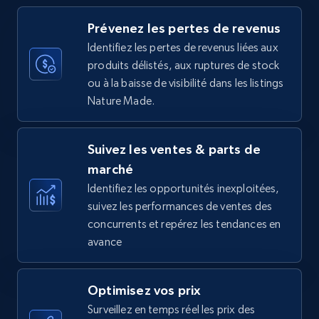
more.
Prévenez les pertes de revenus
35.3K+
5.7K+
Commencer
Identifiez les pertes de revenus liées aux
produits délistés, aux ruptures de stock
ou à la baisse de visibilité dans les listings
Nature Made.
Amazon Reviews
URL, Product name, Product rating, Product
Suivez les ventes & parts de
rating object, Product rating max, Rating,
Author name, Asin, and more.
marché
Identifiez les opportunités inexploitées,
suivez les performances de ventes des
7.4K+
872+
Commencer
concurrents et repérez les tendances en
avance
Walmart - products
Optimisez vos prix
URL, Final price, Sku, Currency, Gtin,
Surveillez en temps réel les prix des
Specifications, Image urls, Top reviews, and