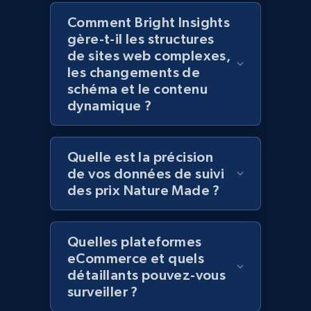
Title, Seller name, Brand, Description, Initial
Comment Bright Insights
price, Currency, Availability, Reviews count, and
gère-t-il les structures
more.
de sites web complexes,
les changements de
schéma et le contenu
2.1K+
375+
Commencer
dynamique ?
Quelle est la précision
Amazon products global dataset - Collect
de vos données de suivi
Amazon products by seller URL
des prix Nature Made ?
Title, Seller name, Brand, Description, Initial
price, Currency, Availability, Reviews count, and
more.
Quelles plateformes
eCommerce et quels
2.1K+
375+
Commencer
détaillants pouvez-vous
surveiller ?