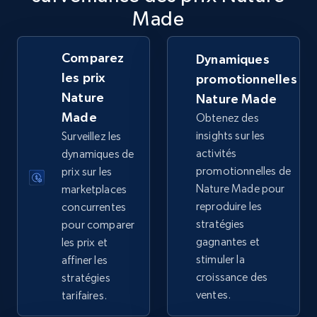
Made
TikTok Shop
URL, Title, Available, Description, Currency, Initial
price, Final price, Discount percent, and more.
Comparez
Dynamiques
les prix
promotionnelles
5.4K+
668+
Commencer
Nature
Nature Made
Made
Obtenez des
insights sur les
Surveillez les
activités
dynamiques de
TikTok Shop - category
promotionnelles de
prix sur les
URL, Title, Available, Description, Currency, Initial
Nature Made pour
marketplaces
price, Final price, Discount percent, and more.
reproduire les
concurrentes
stratégies
pour comparer
5.4K+
668+
Commencer
gagnantes et
les prix et
stimuler la
affiner les
croissance des
stratégies
ventes.
tarifaires.
TikTok Shop - Collect TikTok shop products