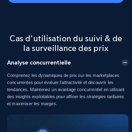
Seller id, URL, Seller name, Description, Detailed
info, Stars, Feedbacks, Return policy, and more.
2.5K+
378+
Commencer
Cas d'utilisation du suivi & de
la surveillance des prix
eBay
Analyse concurrentielle
URL, Product id, Title, Seller name, Seller rating,
Seller reviews, Breadcrumbs, Root category, and
more.
Comprenez les dynamiques de prix sur les marketplaces
concurrentes pour évaluer l'attractivité et découvrir les
tendances. Maintenez un avantage concurrentiel en utilisant
2.5K+
359+
Commencer
des insights exploitables pour affiner les stratégies tarifaires
et maximiser les marges.
eBay - Gather data on products using
specified keywords