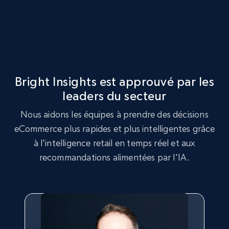
URL, Product id, Title, Seller name, Seller rating,
Seller reviews, Breadcrumbs, Root category, and
more.
2.5K+
359+
Commencer
Bright Insights est approuvé par les
leaders du secteur
Google Shopping
Nous aidons les équipes à prendre des décisions
URL, Product id, Title, Product description,
eCommerce plus rapides et plus intelligentes grâce
Rating, Reviews count, Images, Variations, and
à l'intelligence retail en temps réel et aux
more.
recommandations alimentées par l'IA.
2.4K+
202+
Commencer
Google Shopping - collects products from