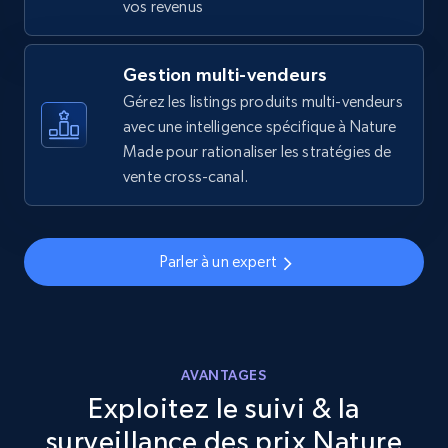
vos revenus
URL, Final price, Sku, Currency, Gtin,
Specifications, Image urls, Top reviews, and
more.
Gestion multi-vendeurs
Gérez les listings produits multi-vendeurs
5.6K+
avec une intelligence spécifique à Nature
877+
Commencer
Made pour rationaliser les stratégies de
vente cross-canal.
Walmart - products - Discover products by
using sku numbers
Parler à un expert
URL, Final price, Sku, Currency, Gtin,
Specifications, Image urls, Top reviews, and
more.
AVANTAGES
5.6K+
877+
Commencer
Exploitez le suivi & la
surveillance des prix Nature