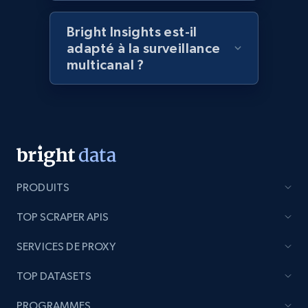
Amazon products global dataset - Collect
Bright Insights est-il
products from Brands URLs
adapté à la surveillance
Title, Seller name, Brand, Description, Initial
multicanal ?
price, Currency, Availability, Reviews count, and
more.
2.1K+
375+
Commencer
PRODUITS
Etsy
URL, Product id, Listing inventory id, Title, Rating,
TOP SCRAPER APIS
Reviews count shop, Reviews count item, Initial
price, and more.
SERVICES DE PROXY
TOP DATASETS
1.9K+
323+
Commencer
PROGRAMMES