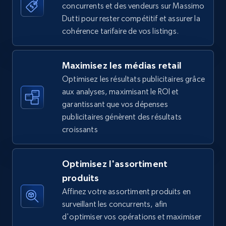
concurrents et des vendeurs sur Massimo
more.
Dutti pour rester compétitif et assurer la
cohérence tarifaire de vos listings.
5.6K+
877+
Commencer
Maximisez les médias retail
Optimisez les résultats publicitaires grâce
Walmart - products - Find new products by
aux analyses, maximisant le ROI et
using specific category URL
garantissant que vos dépenses
URL, Final price, Sku, Currency, Gtin,
publicitaires génèrent des résultats
Specifications, Image urls, Top reviews, and
croissants
more.
5.6K+
877+
Commencer
Optimisez l'assortiment
produits
Affinez votre assortiment produits en
surveillant les concurrents, afin
Walmart - products - Collects products by
d'optimiser vos opérations et maximiser
specific keywords