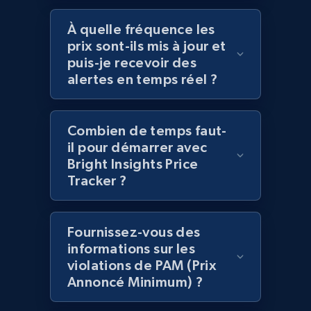
more.
À quelle fréquence les
prix sont-ils mis à jour et
2.1K+
375+
Commencer
puis-je recevoir des
alertes en temps réel ?
Amazon products global dataset -
Combien de temps faut-
Collecting products by keyword search
il pour démarrer avec
Title, Seller name, Brand, Description, Initial
Bright Insights Price
price, Currency, Availability, Reviews count, and
Tracker ?
more.
2.1K+
375+
Commencer
Fournissez-vous des
informations sur les
violations de PAM (Prix
Annoncé Minimum) ?
Amazon products global dataset - Collects
products by best sellers category URL