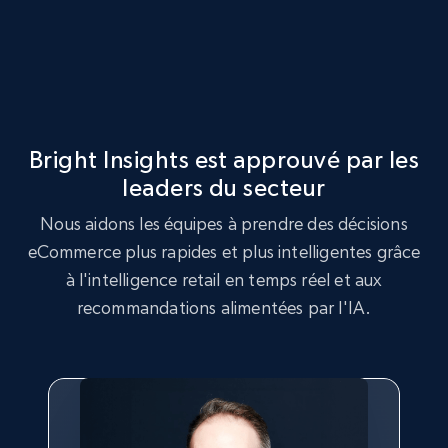
URL, Product id, Title, Seller name, Seller rating,
Seller reviews, Breadcrumbs, Root category, and
more.
2.5K+
359+
Commencer
Bright Insights est approuvé par les
leaders du secteur
Google Shopping
Nous aidons les équipes à prendre des décisions
URL, Product id, Title, Product description,
eCommerce plus rapides et plus intelligentes grâce
Rating, Reviews count, Images, Variations, and
à l'intelligence retail en temps réel et aux
more.
recommandations alimentées par l'IA.
2.4K+
202+
Commencer
Google Shopping - collects products from