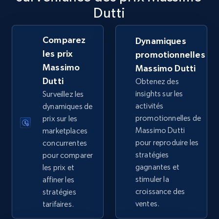
Dutti
TikTok Shop
URL, Title, Available, Description, Currency, Initial
price, Final price, Discount percent, and more.
Comparez
Dynamiques
les prix
promotionnelles
5.4K+
668+
Commencer
Massimo
Massimo Dutti
Dutti
Obtenez des
insights sur les
Surveillez les
activités
dynamiques de
TikTok Shop - category
promotionnelles de
prix sur les
URL, Title, Available, Description, Currency, Initial
Massimo Dutti
marketplaces
price, Final price, Discount percent, and more.
pour reproduire les
concurrentes
stratégies
pour comparer
5.4K+
668+
Commencer
gagnantes et
les prix et
stimuler la
affiner les
croissance des
stratégies
ventes.
tarifaires.
TikTok Shop - Collect TikTok shop products