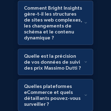
Title, Seller name, Brand, Description, Initial
Comment Bright Insights
price, Currency, Availability, Reviews count, and
gère-t-il les structures
more.
de sites web complexes,
les changements de
schéma et le contenu
2.1K+
375+
Commencer
dynamique ?
Quelle est la précision
Amazon products global dataset - Collect
de vos données de suivi
Amazon products by seller URL
des prix Massimo Dutti ?
Title, Seller name, Brand, Description, Initial
price, Currency, Availability, Reviews count, and
more.
Quelles plateformes
eCommerce et quels
2.1K+
375+
Commencer
détaillants pouvez-vous
surveiller ?