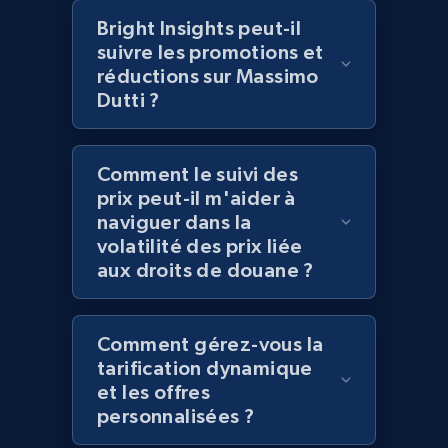
Bright Insights peut-il
2.1K+
355+
Commencer
suivre les promotions et
réductions sur Massimo
Dutti ?
Amazon products global dataset
Title, Seller name, Brand, Description, Initial
Comment le suivi des
price, Currency, Availability, Reviews count, and
prix peut-il m'aider à
more.
naviguer dans la
volatilité des prix liée
aux droits de douane ?
2.1K+
375+
Commencer
Comment gérez-vous la
Amazon products global dataset - Collects
tarification dynamique
et les offres
products by specific category URL
personnalisées ?
Title, Seller name, Brand, Description, Initial
price, Currency, Availability, Reviews count, and