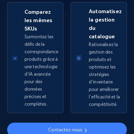
by keywords search
Automatisez
Comparez
URL, Title, Available, Description, Currency, Initial
la gestion
les mêmes
price, Final price, Discount percent, and more.
du
SKUs
catalogue
Surmontez les
5.4K+
668+
Commencer
défis de la
Rationalisez la
correspondance
gestion des
produits grâce à
produits et
TikTok Shop - discover records by shop url
une technologie
optimisez les
d'IA avancée
stratégies
URL, Title, Available, Description, Currency, Initial
price, Final price, Discount percent, and more.
pour des
d'inventaire
données
pour améliorer
précises et
l'efficacité et la
5.4K+
668+
Commencer
complètes.
compétitivité.
Amazon sellers info
Contactez-nous