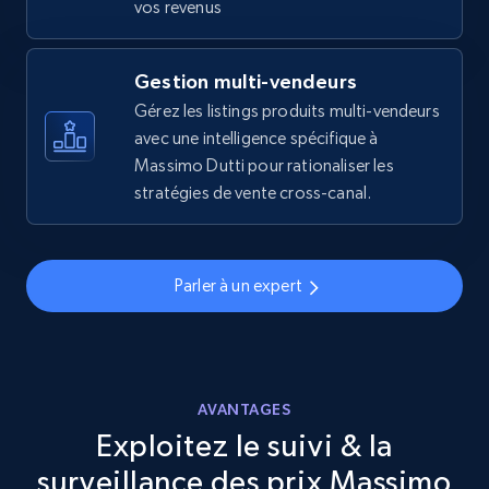
vos revenus
URL, Final price, Sku, Currency, Gtin,
Specifications, Image urls, Top reviews, and
more.
Gestion multi-vendeurs
Gérez les listings produits multi-vendeurs
5.6K+
avec une intelligence spécifique à
877+
Commencer
Massimo Dutti pour rationaliser les
stratégies de vente cross-canal.
Walmart - products - Discover products by
using sku numbers
Parler à un expert
URL, Final price, Sku, Currency, Gtin,
Specifications, Image urls, Top reviews, and
more.
AVANTAGES
5.6K+
877+
Commencer
Exploitez le suivi & la
surveillance des prix Massimo