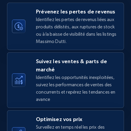
more.
Prévenez les pertes de revenus
35.3K+
5.7K+
Commencer
Identifiez les pertes de revenus liées aux
produits délistés, aux ruptures de stock
ou à la baisse de visibilité dans les listings
Massimo Dutti.
Amazon Reviews
URL, Product name, Product rating, Product
Suivez les ventes & parts de
rating object, Product rating max, Rating,
Author name, Asin, and more.
marché
Identifiez les opportunités inexploitées,
suivez les performances de ventes des
7.4K+
872+
Commencer
concurrents et repérez les tendances en
avance
Walmart - products
Optimisez vos prix
URL, Final price, Sku, Currency, Gtin,
Surveillez en temps réel les prix des
Specifications, Image urls, Top reviews, and