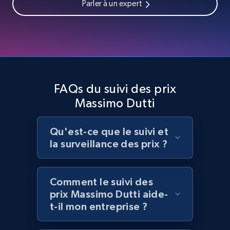
Parler à un expert
Home Depot US - Discover products by
specified UPC
URL, Domain, Country code, Model number,
Sku, Product id, Product name, Manufacturer,
FAQs du suivi des prix
and more.
Massimo Dutti
2.1K+
355+
Commencer
Qu'est-ce que le suivi et
la surveillance des prix ?
Home Depot US - Discovery products by
Comment le suivi des
specific category URL
prix Massimo Dutti aide-
URL, Domain, Country code, Model number,
t-il mon entreprise ?
Sku, Product id, Product name, Manufacturer,
and more.