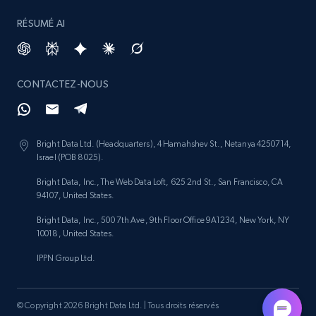
RÉSUMÉ AI
Amazon products search
CONTACTEZ-NOUS
Asin, URL, Name, Sponsored, Initial price, Final
price, Currency, Sold, and more.
1.6K+
181+
Commencer
Bright Data Ltd. (Headquarters), 4 Hamahshev St., Netanya 4250714,
Israel (POB 8025).
Bright Data, Inc., The Web Data Loft, 625 2nd St., San Francisco, CA
94107, United States.
Target
Bright Data, Inc., 500 7th Ave, 9th Floor Office 9A1234, New York, NY
URL, Product id, Title, Product description,
10018, United States.
Rating, Reviews count, Initial price, Discount,
IPPN Group Ltd.
and more.
1.3K+
176+
Commencer
© Copyright 2026 Bright Data Ltd. | Tous droits réservés