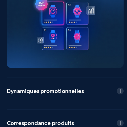
URL, Product id, Title, Seller name, Seller rating,
Seller reviews, Breadcrumbs, Root category, and
more.
2.5K+
359+
Commencer
eBay - Collect products from shops on eBay
URL, Product id, Title, Seller name, Seller rating,
Seller reviews, Breadcrumbs, Root category, and
more.
Dynamiques promotionnelles
2.5K+
359+
Commencer
Correspondance produits
eBay - Collect records by category