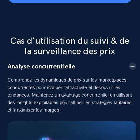
Seller id, URL, Seller name, Description, Detailed
info, Stars, Feedbacks, Return policy, and more.
2.5K+
378+
Commencer
Cas d'utilisation du suivi & de
la surveillance des prix
eBay
Analyse concurrentielle
URL, Product id, Title, Seller name, Seller rating,
Seller reviews, Breadcrumbs, Root category, and
more.
Comprenez les dynamiques de prix sur les marketplaces
concurrentes pour évaluer l'attractivité et découvrir les
tendances. Maintenez un avantage concurrentiel en utilisant
2.5K+
359+
Commencer
des insights exploitables pour affiner les stratégies tarifaires
et maximiser les marges.
eBay - Gather data on products using
specified keywords