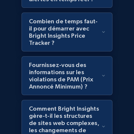
2.1K+
375+
Commencer
Combien de temps faut-
il pour démarrer avec
Amazon products global dataset -
Bright Insights Price
Tracker ?
Collecting products by keyword search
Title, Seller name, Brand, Description, Initial
price, Currency, Availability, Reviews count, and
Fournissez-vous des
more.
informations sur les
violations de PAM (Prix
2.1K+
375+
Commencer
Annoncé Minimum) ?
Comment Bright Insights
Amazon products global dataset - Collects
gère-t-il les structures
products by best sellers category URL
de sites web complexes,
Title, Seller name, Brand, Description, Initial
les changements de
price, Currency, Availability, Reviews count, and