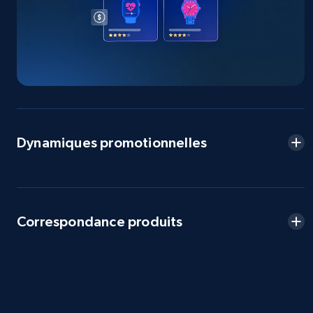
more.
2.5K+
359+
Commencer
eBay - Collect products from shops on eBay
URL, Product id, Title, Seller name, Seller rating,
Dynamiques promotionnelles
Seller reviews, Breadcrumbs, Root category, and
more.
2.5K+
359+
Commencer
Correspondance produits
eBay - Collect records by category
URL, Product id, Title, Seller name, Seller rating,
Seller reviews, Breadcrumbs, Root category, and