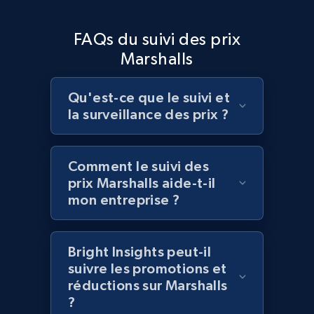
Home Depot US - Discover products by
FAQs du suivi des prix
specified UPC
Marshalls
URL, Domain, Country code, Model number,
Sku, Product id, Product name, Manufacturer,
and more.
Qu'est-ce que le suivi et
la surveillance des prix ?
2.1K+
355+
Commencer
Comment le suivi des
prix Marshalls aide-t-il
Home Depot US - Discovery products by
mon entreprise ?
specific category URL
URL, Domain, Country code, Model number,
Bright Insights peut-il
Sku, Product id, Product name, Manufacturer,
suivre les promotions et
and more.
réductions sur Marshalls
?
2.1K+
355+
Commencer