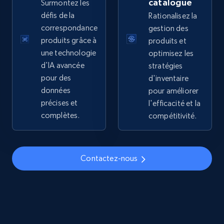
catalogue
Surmontez les
price, Final price, Discount percent, and more.
défis de la
Rationalisez la
correspondance
gestion des
5.4K+
668+
Commencer
produits grâce à
produits et
une technologie
optimisez les
d'IA avancée
stratégies
pour des
d'inventaire
TikTok Shop - discover records by shop url
données
pour améliorer
URL, Title, Available, Description, Currency, Initial
précises et
l'efficacité et la
price, Final price, Discount percent, and more.
complètes.
compétitivité.
5.4K+
668+
Commencer
Contactez-nous
Amazon sellers info
Seller id, URL, Seller name, Description, Detailed
info, Stars, Feedbacks, Return policy, and more.