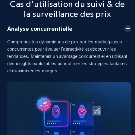
Cas d'utilisation du suivi & de
2.5K+
378+
Commencer
la surveillance des prix
Analyse concurrentielle
eBay
Comprenez les dynamiques de prix sur les marketplaces
URL, Product id, Title, Seller name, Seller rating,
concurrentes pour évaluer l'attractivité et découvrir les
Seller reviews, Breadcrumbs, Root category, and
tendances. Maintenez un avantage concurrentiel en utilisant
more.
des insights exploitables pour affiner les stratégies tarifaires
et maximiser les marges.
2.5K+
359+
Commencer
eBay - Gather data on products using
specified keywords
URL, Product id, Title, Seller name, Seller rating,
Seller reviews, Breadcrumbs, Root category, and