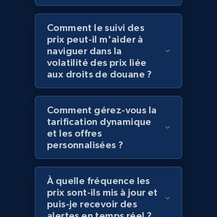
Comment le suivi des
prix peut-il m'aider à
Amazon products global dataset
naviguer dans la
Title, Seller name, Brand, Description, Initial
volatilité des prix liée
price, Currency, Availability, Reviews count, and
aux droits de douane ?
more.
2.1K+
375+
Commencer
Comment gérez-vous la
tarification dynamique
et les offres
personnalisées ?
Amazon products global dataset - Collects
products by specific category URL
Title, Seller name, Brand, Description, Initial
À quelle fréquence les
price, Currency, Availability, Reviews count, and
prix sont-ils mis à jour et
more.
puis-je recevoir des
alertes en temps réel ?