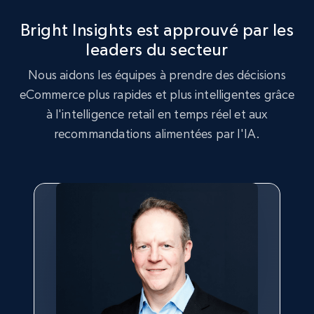
more.
Bright Insights est approuvé par les
leaders du secteur
2.5K+
359+
Commencer
Nous aidons les équipes à prendre des décisions
eCommerce plus rapides et plus intelligentes grâce
à l'intelligence retail en temps réel et aux
Google Shopping
recommandations alimentées par l'IA.
URL, Product id, Title, Product description,
Rating, Reviews count, Images, Variations, and
more.
2.4K+
202+
Commencer
Google Shopping - collects products from
web using keywords
URL, Product id, Title, Product description,