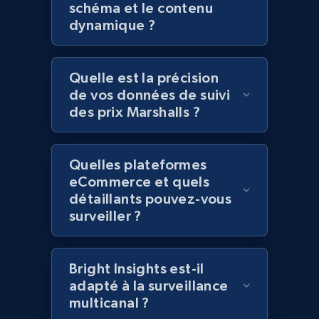
schéma et le contenu
more.
dynamique ?
2.1K+
375+
Commencer
Quelle est la précision
de vos données de suivi
des prix Marshalls ?
Amazon products global dataset - Collect
Amazon products by seller URL
Title, Seller name, Brand, Description, Initial
Quelles plateformes
price, Currency, Availability, Reviews count, and
eCommerce et quels
more.
détaillants pouvez-vous
surveiller ?
2.1K+
375+
Commencer
Bright Insights est-il
adapté à la surveillance
multicanal ?
Amazon products global dataset - Collect