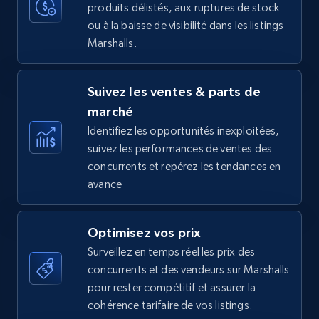
produits délistés, aux ruptures de stock
35.3K+
5.7K+
Commencer
ou à la baisse de visibilité dans les listings
Marshalls.
Amazon Reviews
Suivez les ventes & parts de
URL, Product name, Product rating, Product
marché
rating object, Product rating max, Rating,
Author name, Asin, and more.
Identifiez les opportunités inexploitées,
suivez les performances de ventes des
concurrents et repérez les tendances en
7.4K+
872+
Commencer
avance
Optimisez vos prix
Walmart - products
Surveillez en temps réel les prix des
URL, Final price, Sku, Currency, Gtin,
concurrents et des vendeurs sur Marshalls
Specifications, Image urls, Top reviews, and
pour rester compétitif et assurer la
more.
cohérence tarifaire de vos listings.