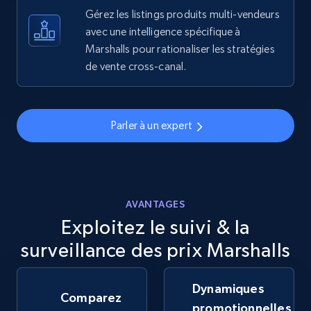
more.
Gérez les listings produits multi-vendeurs
avec une intelligence spécifique à
Marshalls pour rationaliser les stratégies
5.6K+
877+
Commencer
de vente cross-canal.
Walmart - products - Discover products by
Parler à un expert
using sku numbers
URL, Final price, Sku, Currency, Gtin,
Specifications, Image urls, Top reviews, and
more.
AVANTAGES
Exploitez le suivi & la
5.6K+
877+
Commencer
surveillance des prix Marshalls
Dynamiques
TikTok Shop
Comparez
promotionnelles