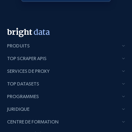
products from Brands URLs
Title, Seller name, Brand, Description, Initial
price, Currency, Availability, Reviews count, and
more.
2.1K+
375+
Commencer
PRODUITS
TOP SCRAPER APIS
Etsy
SERVICES DE PROXY
URL, Product id, Listing inventory id, Title, Rating,
Reviews count shop, Reviews count item, Initial
TOP DATASETS
price, and more.
PROGRAMMES
1.9K+
323+
Commencer
JURIDIQUE
CENTRE DE FORMATION