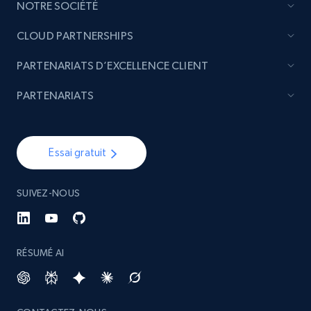
Etsy - Collect data on products using
NOTRE SOCIÉTÉ
specified keywords
CLOUD PARTNERSHIPS
URL, Product id, Listing inventory id, Title, Rating,
Reviews count shop, Reviews count item, Initial
PARTENARIATS D’EXCELLENCE CLIENT
price, and more.
PARTENARIATS
1.9K+
323+
Commencer
Essai gratuit
Etsy - Collects data from shop's URL
SUIVEZ-NOUS
URL, Product id, Listing inventory id, Title, Rating,
Reviews count shop, Reviews count item, Initial
price, and more.
RÉSUMÉ AI
1.9K+
323+
Commencer