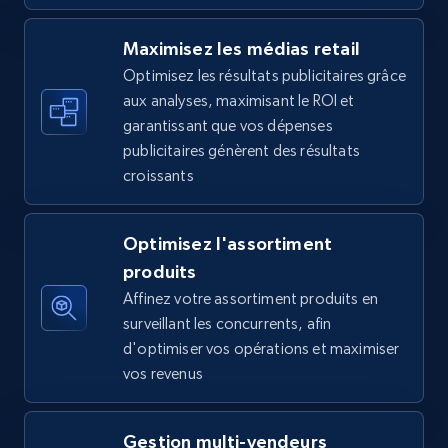
5.6K+
877+
Commencer
Maximisez les médias retail
Optimisez les résultats publicitaires grâce
aux analyses, maximisant le ROI et
Walmart - products - Find new products by
garantissant que vos dépenses
using specific category URL
publicitaires génèrent des résultats
URL, Final price, Sku, Currency, Gtin,
croissants
Specifications, Image urls, Top reviews, and
more.
Optimisez l'assortiment
5.6K+
877+
Commencer
produits
Affinez votre assortiment produits en
surveillant les concurrents, afin
d'optimiser vos opérations et maximiser
Walmart - products - Collects products by
vos revenus
specific keywords
URL, Final price, Sku, Currency, Gtin,
Gestion multi-vendeurs
Specifications, Image urls, Top reviews, and