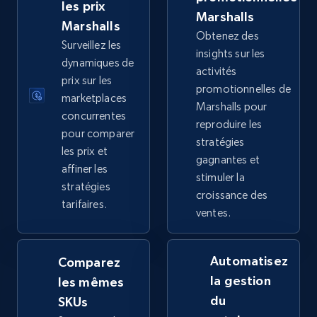
URL, Title, Available, Description, Currency, Initial
les prix
Marshalls
price, Final price, Discount percent, and more.
Marshalls
Obtenez des
Surveillez les
insights sur les
5.4K+
668+
Commencer
dynamiques de
activités
prix sur les
promotionnelles de
marketplaces
Marshalls pour
concurrentes
reproduire les
TikTok Shop - category
pour comparer
stratégies
URL, Title, Available, Description, Currency, Initial
les prix et
gagnantes et
price, Final price, Discount percent, and more.
affiner les
stimuler la
stratégies
croissance des
5.4K+
668+
Commencer
tarifaires.
ventes.
Automatisez
Comparez
TikTok Shop - Collect TikTok shop products
la gestion
les mêmes
by keywords search
du
SKUs
URL, Title, Available, Description, Currency, Initial