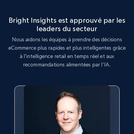
more.
Bright Insights est approuvé par les
2.5K+
359+
Commencer
leaders du secteur
Nous aidons les équipes à prendre des décisions
eCommerce plus rapides et plus intelligentes grâce
Google Shopping
à l'intelligence retail en temps réel et aux
URL, Product id, Title, Product description,
recommandations alimentées par l'IA.
Rating, Reviews count, Images, Variations, and
more.
2.4K+
200+
Commencer
Google Shopping - collects products from
web using keywords
URL, Product id, Title, Product description,