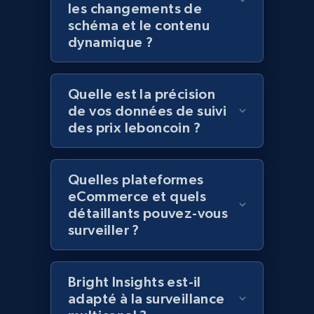
les changements de
more.
schéma et le contenu
dynamique ?
2.1K+
375+
Commencer
Quelle est la précision
de vos données de suivi
Amazon products global dataset - Collect
des prix leboncoin ?
Amazon products by seller URL
Title, Seller name, Brand, Description, Initial
price, Currency, Availability, Reviews count, and
Quelles plateformes
more.
eCommerce et quels
détaillants pouvez-vous
surveiller ?
2.1K+
375+
Commencer
Bright Insights est-il
adapté à la surveillance
Amazon products global dataset - Collect