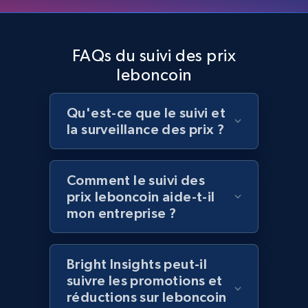
Home Depot US - Discover products by
specified UPC
FAQs du suivi des prix
URL, Domain, Country code, Model number,
leboncoin
Sku, Product id, Product name, Manufacturer,
and more.
Qu'est-ce que le suivi et
2.1K+
355+
Commencer
la surveillance des prix ?
Comment le suivi des
Home Depot US - Discovery products by
prix leboncoin aide-t-il
specific category URL
mon entreprise ?
URL, Domain, Country code, Model number,
Sku, Product id, Product name, Manufacturer,
and more.
Bright Insights peut-il
suivre les promotions et
réductions sur leboncoin
2.1K+
355+
Commencer