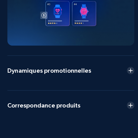
more.
2.5K+
359+
Commencer
eBay - Collect products from shops on eBay
URL, Product id, Title, Seller name, Seller rating,
Seller reviews, Breadcrumbs, Root category, and
Dynamiques promotionnelles
more.
2.5K+
359+
Commencer
Correspondance produits
eBay - Collect records by category
URL, Product id, Title, Seller name, Seller rating,
Seller reviews, Breadcrumbs, Root category, and