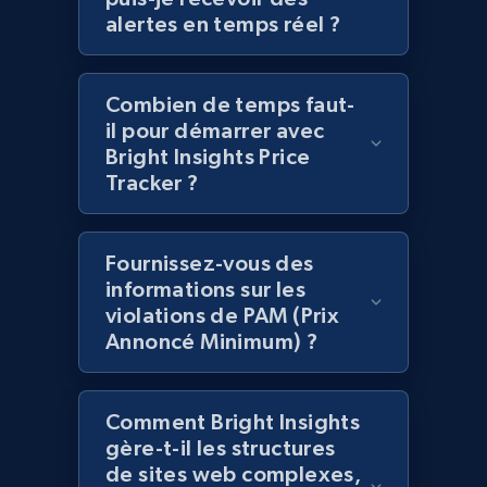
alertes en temps réel ?
2.1K+
375+
Commencer
Combien de temps faut-
Amazon products global dataset -
il pour démarrer avec
Collecting products by keyword search
Bright Insights Price
Tracker ?
Title, Seller name, Brand, Description, Initial
price, Currency, Availability, Reviews count, and
more.
Fournissez-vous des
informations sur les
2.1K+
375+
Commencer
violations de PAM (Prix
Annoncé Minimum) ?
Amazon products global dataset - Collects
Comment Bright Insights
products by best sellers category URL
gère-t-il les structures
Title, Seller name, Brand, Description, Initial
de sites web complexes,
price, Currency, Availability, Reviews count, and