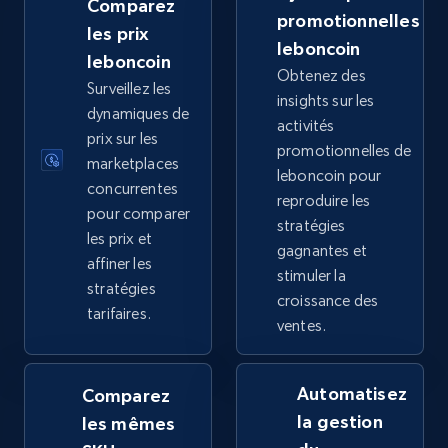
Comparez
URL, Title, Available, Description, Currency, Initial
promotionnelles
price, Final price, Discount percent, and more.
les prix
leboncoin
leboncoin
Obtenez des
5.4K+
668+
Commencer
Surveillez les
insights sur les
dynamiques de
activités
prix sur les
promotionnelles de
marketplaces
leboncoin pour
TikTok Shop - category
concurrentes
reproduire les
URL, Title, Available, Description, Currency, Initial
pour comparer
stratégies
price, Final price, Discount percent, and more.
les prix et
gagnantes et
affiner les
stimuler la
5.4K+
668+
Commencer
stratégies
croissance des
tarifaires.
ventes.
TikTok Shop - Collect TikTok shop products
Automatisez
Comparez
by keywords search
la gestion
les mêmes
URL, Title, Available, Description, Currency, Initial