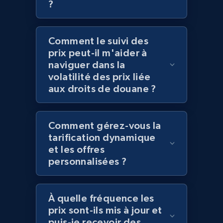
?
Comment le suivi des
Amazon products global dataset
prix peut-il m'aider à
Title, Seller name, Brand, Description, Initial
naviguer dans la
price, Currency, Availability, Reviews count, and
volatilité des prix liée
more.
aux droits de douane ?
2.1K+
375+
Commencer
Comment gérez-vous la
tarification dynamique
et les offres
Amazon products global dataset - Collects
personnalisées ?
products by specific category URL
Title, Seller name, Brand, Description, Initial
price, Currency, Availability, Reviews count, and
À quelle fréquence les
more.
prix sont-ils mis à jour et
puis-je recevoir des