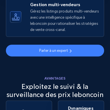
more.
Gestion multi-vendeurs
Gérez les listings produits multi-vendeurs
avec une intelligence spécifique à
5.6K+
875+
Commencer
leboncoin pour rationaliser les stratégies
de vente cross-canal.
Walmart - products - Discover products by
using sku numbers
Parler à un expert
URL, Final price, Sku, Currency, Gtin,
Specifications, Image urls, Top reviews, and
more.
AVANTAGES
5.6K+
875+
Commencer
Exploitez le suivi & la
surveillance des prix leboncoin
TikTok Shop
Dynamiques