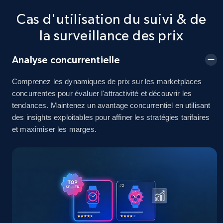
Cas d'utilisation du suivi & de
2.5K+
378+
Commencer
la surveillance des prix
Analyse concurrentielle
eBay
URL, Product id, Title, Seller name, Seller rating,
Comprenez les dynamiques de prix sur les marketplaces
Seller reviews, Breadcrumbs, Root category, and
concurrentes pour évaluer l'attractivité et découvrir les
more.
tendances. Maintenez un avantage concurrentiel en utilisant
des insights exploitables pour affiner les stratégies tarifaires
2.5K+
359+
Commencer
et maximiser les marges.
eBay - Gather data on products using
specified keywords
URL, Product id, Title, Seller name, Seller rating,
Seller reviews, Breadcrumbs, Root category, and