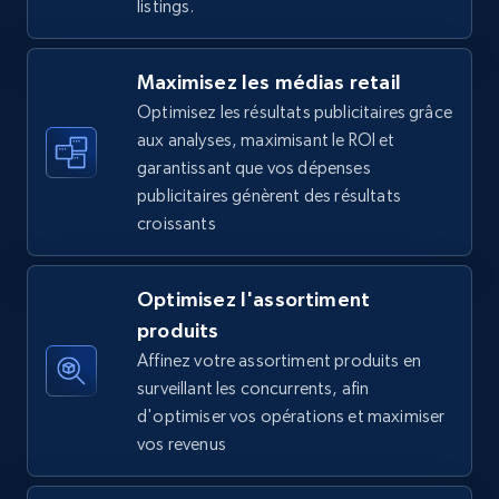
listings.
5.6K+
875+
Commencer
Maximisez les médias retail
Optimisez les résultats publicitaires grâce
Walmart - products - Find new products by
aux analyses, maximisant le ROI et
using specific category URL
garantissant que vos dépenses
URL, Final price, Sku, Currency, Gtin,
publicitaires génèrent des résultats
Specifications, Image urls, Top reviews, and
croissants
more.
Optimisez l'assortiment
5.6K+
875+
Commencer
produits
Affinez votre assortiment produits en
surveillant les concurrents, afin
Walmart - products - Collects products by
d'optimiser vos opérations et maximiser
specific keywords
vos revenus
URL, Final price, Sku, Currency, Gtin,
Specifications, Image urls, Top reviews, and