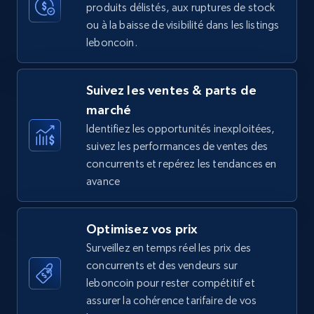
produits délistés, aux ruptures de stock
35.3K+
5.7K+
Commencer
ou à la baisse de visibilité dans les listings
leboncoin.
Amazon Reviews
Suivez les ventes & parts de
URL, Product name, Product rating, Product
marché
rating object, Product rating max, Rating,
Author name, Asin, and more.
Identifiez les opportunités inexploitées,
suivez les performances de ventes des
concurrents et repérez les tendances en
7.4K+
870+
Commencer
avance
Optimisez vos prix
Walmart - products
Surveillez en temps réel les prix des
URL, Final price, Sku, Currency, Gtin,
concurrents et des vendeurs sur
Specifications, Image urls, Top reviews, and
leboncoin pour rester compétitif et
more.
assurer la cohérence tarifaire de vos