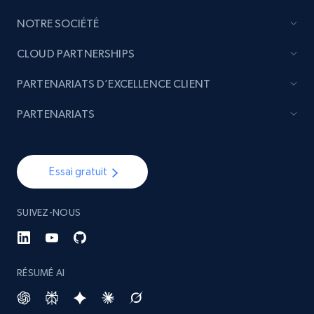
Etsy - Collect data on products using
specified keywords
NOTRE SOCIÉTÉ
URL, Product id, Listing inventory id, Title, Rating,
CLOUD PARTNERSHIPS
Reviews count shop, Reviews count item, Initial
price, and more.
PARTENARIATS D’EXCELLENCE CLIENT
PARTENARIATS
1.9K+
323+
Commencer
Essai gratuit
Etsy - Collects data from shop's URL
URL, Product id, Listing inventory id, Title, Rating,
SUIVEZ-NOUS
Reviews count shop, Reviews count item, Initial
price, and more.
RÉSUMÉ AI
1.9K+
323+
Commencer