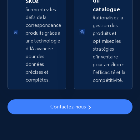
du
SKUs
price, Final price, Discount percent, and more.
catalogue
Surmontez les
défis de la
Rationalisez la
5.4K+
668+
Commencer
correspondance
gestion des
produits grâce à
produits et
une technologie
optimisez les
d'IA avancée
stratégies
TikTok Shop - discover records by shop url
pour des
d'inventaire
URL, Title, Available, Description, Currency, Initial
données
pour améliorer
price, Final price, Discount percent, and more.
précises et
l'efficacité et la
complètes.
compétitivité.
5.4K+
668+
Commencer
Contactez-nous
Amazon sellers info
Seller id, URL, Seller name, Description, Detailed
info, Stars, Feedbacks, Return policy, and more.