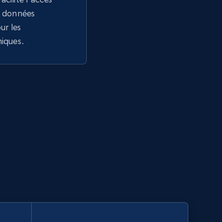
de données
r les
niques.