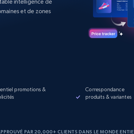
itable intelligence de
collected
omaines et de zones
Commence à
Proxys de
à
partir de
datacenter
$0.9/IP
B
à
Proxys de ISP
nant
Plus de 700 000 proxys résidentiels
statiques entièrement conformes
e
entiel promotions &
Correspondance
licités
produits & variantes
APPROUVÉ PAR 20,000+ CLIENTS DANS LE MONDE ENTIE