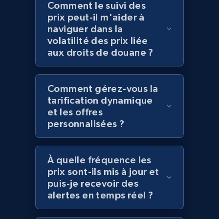
Comment le suivi des
prix peut-il m'aider à
naviguer dans la
Amazon products global dataset
volatilité des prix liée
Title, Seller name, Brand, Description, Initial
aux droits de douane ?
price, Currency, Availability, Reviews count, and
more.
Comment gérez-vous la
2.1K+
375+
Commencer
tarification dynamique
et les offres
personnalisées ?
Amazon products global dataset - Collects
products by specific category URL
À quelle fréquence les
Title, Seller name, Brand, Description, Initial
prix sont-ils mis à jour et
price, Currency, Availability, Reviews count, and
puis-je recevoir des
more.
alertes en temps réel ?
2.1K+
375+
Commencer