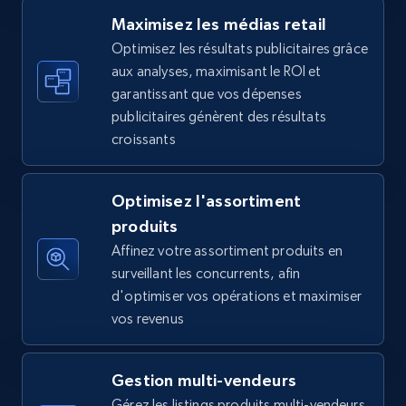
Maximisez les médias retail
Optimisez les résultats publicitaires grâce
aux analyses, maximisant le ROI et
Walmart - products - Find new products by
garantissant que vos dépenses
using specific category URL
publicitaires génèrent des résultats
URL, Final price, Sku, Currency, Gtin,
croissants
Specifications, Image urls, Top reviews, and
more.
Optimisez l'assortiment
5.6K+
875+
Commencer
produits
Affinez votre assortiment produits en
surveillant les concurrents, afin
d'optimiser vos opérations et maximiser
Walmart - products - Collects products by
vos revenus
specific keywords
URL, Final price, Sku, Currency, Gtin,
Gestion multi-vendeurs
Specifications, Image urls, Top reviews, and
more.
Gérez les listings produits multi-vendeurs