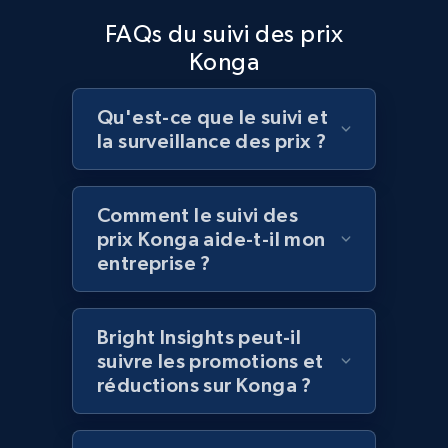
Home Depot US - Discover products by
FAQs du suivi des prix
specified UPC
Konga
URL, Domain, Country code, Model number,
Sku, Product id, Product name, Manufacturer,
and more.
Qu'est-ce que le suivi et
la surveillance des prix ?
2.1K+
355+
Commencer
Comment le suivi des
prix Konga aide-t-il mon
Home Depot US - Discovery products by
entreprise ?
specific category URL
URL, Domain, Country code, Model number,
Bright Insights peut-il
Sku, Product id, Product name, Manufacturer,
suivre les promotions et
and more.
réductions sur Konga ?
2.1K+
355+
Commencer