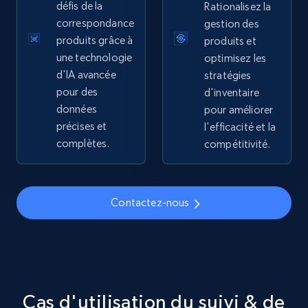
défis de la
Rationalisez la
correspondance
gestion des
5.4K+
668+
Commencer
produits grâce à
produits et
une technologie
optimisez les
d'IA avancée
stratégies
pour des
d'inventaire
TikTok Shop - discover records by shop url
données
pour améliorer
URL, Title, Available, Description, Currency, Initial
précises et
l'efficacité et la
price, Final price, Discount percent, and more.
complètes.
compétitivité.
5.4K+
668+
Commencer
Contactez-nous
Amazon sellers info
Seller id, URL, Seller name, Description, Detailed
info, Stars, Feedbacks, Return policy, and more.
Cas d'utilisation du suivi & de