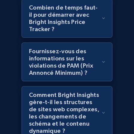
Combien de temps faut-
il pour démarrer avec
Bright Insights Price
Amazon products global dataset -
Tracker ?
Collecting products by keyword search
Title, Seller name, Brand, Description, Initial
Fournissez-vous des
price, Currency, Availability, Reviews count, and
informations sur les
more.
violations de PAM (Prix
Annoncé Minimum) ?
2.1K+
375+
Commencer
Comment Bright Insights
gère-t-il les structures
Amazon products global dataset - Collects
de sites web complexes,
products by best sellers category URL
les changements de
Title, Seller name, Brand, Description, Initial
schéma et le contenu
price, Currency, Availability, Reviews count, and
dynamique ?
more.