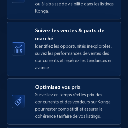
ou à la baisse de visibilité dans les listings
Konga.
Amazon Reviews
Suivez les ventes & parts de
URL, Product name, Product rating, Product
marché
rating object, Product rating max, Rating,
Author name, Asin, and more.
Identifiez les opportunités inexploitées,
suivez les performances de ventes des
concurrents et repérez les tendances en
7.4K+
870+
Commencer
avance
Optimisez vos prix
Walmart - products
Surveillez en temps réel les prix des
URL, Final price, Sku, Currency, Gtin,
concurrents et des vendeurs sur Konga
Specifications, Image urls, Top reviews, and
pour rester compétitif et assurer la
more.
cohérence tarifaire de vos listings.
5.6K+
875+
Commencer