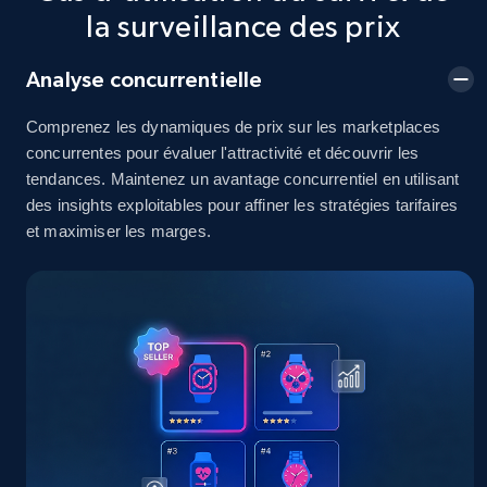
2.5K+
378+
Commencer
la surveillance des prix
Analyse concurrentielle
eBay
Comprenez les dynamiques de prix sur les marketplaces
URL, Product id, Title, Seller name, Seller rating,
concurrentes pour évaluer l'attractivité et découvrir les
Seller reviews, Breadcrumbs, Root category, and
tendances. Maintenez un avantage concurrentiel en utilisant
more.
des insights exploitables pour affiner les stratégies tarifaires
et maximiser les marges.
2.5K+
359+
Commencer
eBay - Gather data on products using
specified keywords
URL, Product id, Title, Seller name, Seller rating,
Seller reviews, Breadcrumbs, Root category, and
more.