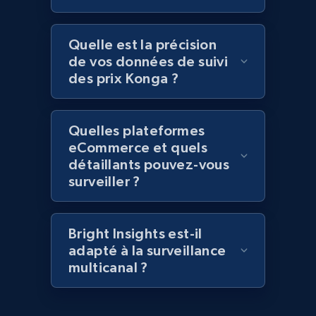
2.1K+
375+
Commencer
Quelle est la précision
de vos données de suivi
des prix Konga ?
Amazon products global dataset - Collect
Amazon products by seller URL
Quelles plateformes
Title, Seller name, Brand, Description, Initial
eCommerce et quels
price, Currency, Availability, Reviews count, and
détaillants pouvez-vous
more.
surveiller ?
2.1K+
375+
Commencer
Bright Insights est-il
adapté à la surveillance
multicanal ?
Amazon products global dataset - Collect
products from Brands URLs