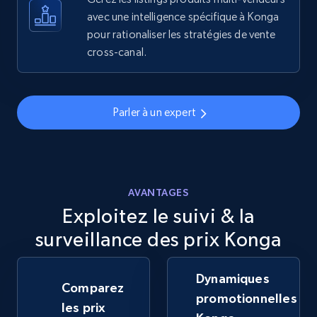
avec une intelligence spécifique à Konga
pour rationaliser les stratégies de vente
5.6K+
875+
Commencer
cross-canal.
Walmart - products - Discover products by
Parler à un expert
using sku numbers
URL, Final price, Sku, Currency, Gtin,
Specifications, Image urls, Top reviews, and
more.
AVANTAGES
Exploitez le suivi & la
5.6K+
875+
Commencer
surveillance des prix Konga
Dynamiques
TikTok Shop
Comparez
promotionnelles
URL, Title, Available, Description, Currency, Initial
les prix