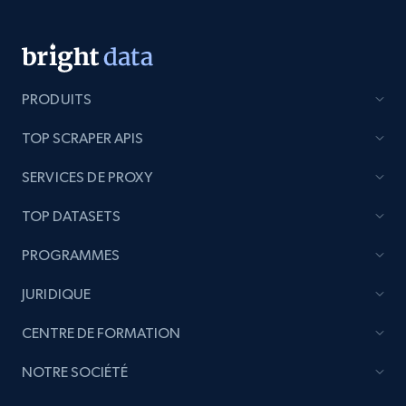
Title, Seller name, Brand, Description, Initial
price, Currency, Availability, Reviews count, and
more.
PRODUITS
2.1K+
375+
Commencer
TOP SCRAPER APIS
SERVICES DE PROXY
Etsy
URL, Product id, Listing inventory id, Title, Rating,
TOP DATASETS
Reviews count shop, Reviews count item, Initial
PROGRAMMES
price, and more.
JURIDIQUE
1.9K+
323+
Commencer
CENTRE DE FORMATION
NOTRE SOCIÉTÉ
Etsy - Collect data on products using