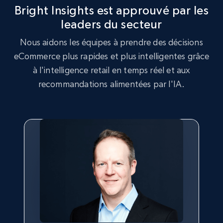
Bright Insights est approuvé par les
leaders du secteur
2.5K+
359+
Commencer
Nous aidons les équipes à prendre des décisions
eCommerce plus rapides et plus intelligentes grâce
à l'intelligence retail en temps réel et aux
Google Shopping
recommandations alimentées par l'IA.
URL, Product id, Title, Product description,
Rating, Reviews count, Images, Variations, and
more.
2.4K+
200+
Commencer
Google Shopping - collects products from
web using keywords
URL, Product id, Title, Product description,
Rating, Reviews count, Images, Variations, and