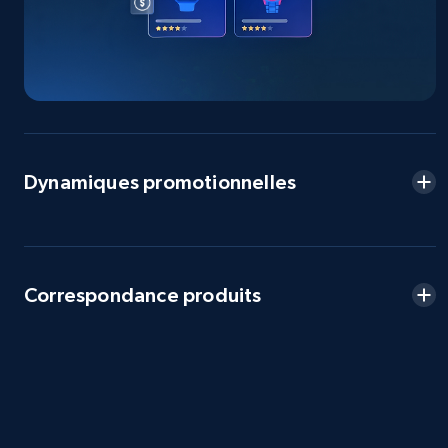
2.5K+
359+
Commencer
eBay - Collect products from shops on eBay
URL, Product id, Title, Seller name, Seller rating,
Dynamiques promotionnelles
Seller reviews, Breadcrumbs, Root category, and
more.
2.5K+
359+
Commencer
Correspondance produits
eBay - Collect records by category
URL, Product id, Title, Seller name, Seller rating,
Seller reviews, Breadcrumbs, Root category, and
more.