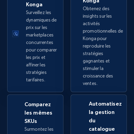
Konga
price, Final price, Discount percent, and more.
Konga
Obtenez des
Surveillez les
insights sur les
5.4K+
668+
Commencer
dynamiques de
activités
prix sur les
promotionnelles de
marketplaces
Konga pour
concurrentes
reproduire les
TikTok Shop - category
pour comparer
stratégies
URL, Title, Available, Description, Currency, Initial
les prix et
gagnantes et
price, Final price, Discount percent, and more.
affiner les
stimuler la
stratégies
croissance des
5.4K+
668+
Commencer
tarifaires.
ventes.
Automatisez
Comparez
TikTok Shop - Collect TikTok shop products
la gestion
les mêmes
by keywords search
du
SKUs
URL, Title, Available, Description, Currency, Initial
catalogue
Surmontez les
price, Final price, Discount percent, and more.