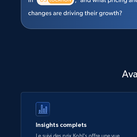
Ava
Insights complets
Le suivi des prix Kohl's offre une vue