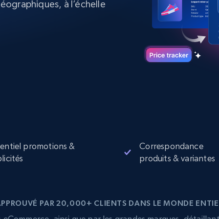
ographiques, à l’échelle
collected
Commence à
Proxys de
à
partir de
datacenter
$0.9/IP
B
à
Proxys de ISP
nant
Plus de 700 000 proxys résidentiels
statiques entièrement conformes
e
entiel promotions &
Correspondance
licités
produits & variantes
APPROUVÉ PAR 20,000+ CLIENTS DANS LE MONDE ENTIE
eCommerce, ainsi que par les grandes marques, détaillants,