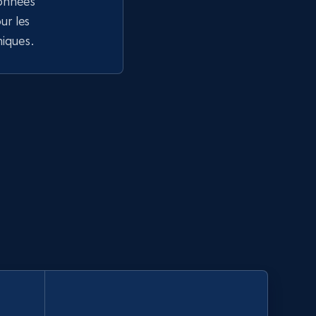
données
r les
niques.