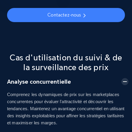
5.4K+
668+
Commencer
Contactez-nous
TikTok Shop - discover records by shop url
URL, Title, Available, Description, Currency, Initial
Cas d'utilisation du suivi & de
price, Final price, Discount percent, and more.
la surveillance des prix
5.4K+
668+
Commencer
Analyse concurrentielle
Comprenez les dynamiques de prix sur les marketplaces
concurrentes pour évaluer l'attractivité et découvrir les
Amazon sellers info
tendances. Maintenez un avantage concurrentiel en utilisant
Seller id, URL, Seller name, Description, Detailed
des insights exploitables pour affiner les stratégies tarifaires
info, Stars, Feedbacks, Return policy, and more.
et maximiser les marges.