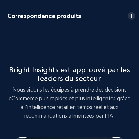
2.5K+
359+
Commencer
Correspondance produits
eBay - Collect products from shops on eBay
URL, Product id, Title, Seller name, Seller rating,
Seller reviews, Breadcrumbs, Root category, and
more.
Bright Insights est approuvé par les
leaders du secteur
2.5K+
359+
Commencer
Nous aidons les équipes à prendre des décisions
eCommerce plus rapides et plus intelligentes grâce
à l'intelligence retail en temps réel et aux
eBay - Collect records by category
recommandations alimentées par l'IA.
URL, Product id, Title, Seller name, Seller rating,
Seller reviews, Breadcrumbs, Root category, and
more.