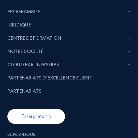
Title, Seller name, Brand, Description, Initial
price, Currency, Availability, Reviews count, and
PROGRAMMES
more.
JURIDIQUE
2.1K+
375+
Commencer
CENTRE DE FORMATION
NOTRE SOCIÉTÉ
Etsy
CLOUD PARTNERSHIPS
URL, Product id, Listing inventory id, Title, Rating,
PARTENARIATS D’EXCELLENCE CLIENT
Reviews count shop, Reviews count item, Initial
price, and more.
PARTENARIATS
1.9K+
323+
Commencer
Essai gratuit
Etsy - Collect data on products using
SUIVEZ-NOUS