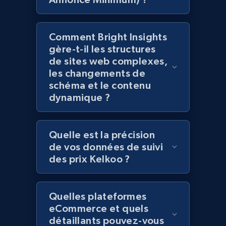
Comment Bright Insights
Amazon products global dataset -
gère-t-il les structures
de sites web complexes,
Collecting products by keyword search
les changements de
Title, Seller name, Brand, Description, Initial
schéma et le contenu
price, Currency, Availability, Reviews count, and
dynamique ?
more.
2.1K+
375+
Commencer
Quelle est la précision
de vos données de suivi
des prix Kelkoo ?
Amazon products global dataset - Collects
products by best sellers category URL
Quelles plateformes
Title, Seller name, Brand, Description, Initial
eCommerce et quels
price, Currency, Availability, Reviews count, and
détaillants pouvez-vous
more.