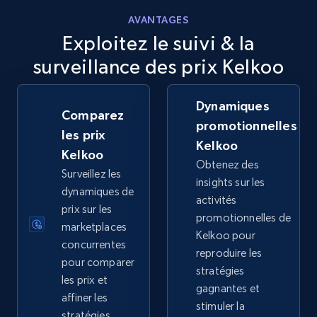
AVANTAGES
5.6K+
875+
Commencer
Exploitez le suivi & la
surveillance des prix Kelkoo
Walmart - products - Discover products by
Dynamiques
Comparez
using sku numbers
promotionnelles
les prix
URL, Final price, Sku, Currency, Gtin,
Kelkoo
Kelkoo
Specifications, Image urls, Top reviews, and
Obtenez des
Surveillez les
more.
insights sur les
dynamiques de
activités
prix sur les
5.6K+
875+
Commencer
promotionnelles de
marketplaces
Kelkoo pour
concurrentes
reproduire les
pour comparer
stratégies
les prix et
TikTok Shop
gagnantes et
affiner les
URL, Title, Available, Description, Currency, Initial
stimuler la
stratégies