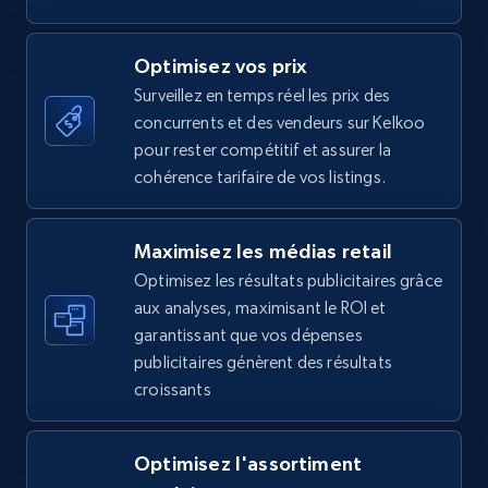
Optimisez vos prix
Amazon Reviews
Surveillez en temps réel les prix des
concurrents et des vendeurs sur Kelkoo
URL, Product name, Product rating, Product
pour rester compétitif et assurer la
rating object, Product rating max, Rating,
Author name, Asin, and more.
cohérence tarifaire de vos listings.
7.4K+
870+
Commencer
Maximisez les médias retail
Optimisez les résultats publicitaires grâce
aux analyses, maximisant le ROI et
garantissant que vos dépenses
Walmart - products
publicitaires génèrent des résultats
URL, Final price, Sku, Currency, Gtin,
croissants
Specifications, Image urls, Top reviews, and
more.
Optimisez l'assortiment
5.6K+
875+
Commencer