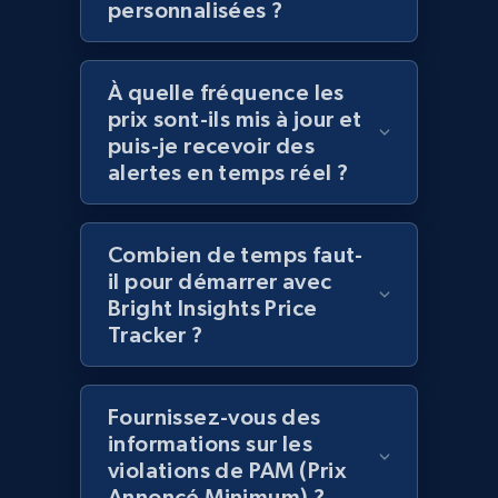
personnalisées ?
Amazon products global dataset
À quelle fréquence les
Title, Seller name, Brand, Description, Initial
prix sont-ils mis à jour et
price, Currency, Availability, Reviews count, and
puis-je recevoir des
more.
alertes en temps réel ?
2.1K+
375+
Commencer
Combien de temps faut-
il pour démarrer avec
Bright Insights Price
Amazon products global dataset - Collects
Tracker ?
products by specific category URL
Title, Seller name, Brand, Description, Initial
price, Currency, Availability, Reviews count, and
Fournissez-vous des
more.
informations sur les
violations de PAM (Prix
Annoncé Minimum) ?
2.1K+
375+
Commencer