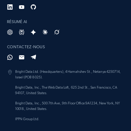
specified keywords
URL, Product id, Listing inventory id, Title, Rating,
Reviews count shop, Reviews count item, Initial
RÉSUMÉ AI
price, and more.
1.9K+
323+
Commencer
CONTACTEZ-NOUS
Etsy - Collects data from shop's URL
Bright Data Ltd. (Headquarters), 4 Hamahshev St., Netanya 4250714,
Israel (POB 8025).
URL, Product id, Listing inventory id, Title, Rating,
Reviews count shop, Reviews count item, Initial
Bright Data, Inc., The Web Data Loft, 625 2nd St., San Francisco, CA
price, and more.
94107, United States.
Bright Data, Inc., 500 7th Ave, 9th Floor Office 9A1234, New York, NY
1.9K+
323+
Commencer
10018, United States.
IPPN Group Ltd.