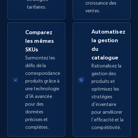
price, Final price, Discount percent, and more.
croissance des
tarifaires.
ventes.
5.4K+
668+
Commencer
Automatisez
Comparez
la gestion
les mêmes
TikTok Shop - category
du
SKUs
catalogue
Surmontez les
URL, Title, Available, Description, Currency, Initial
price, Final price, Discount percent, and more.
défis de la
Rationalisez la
correspondance
gestion des
produits grâce à
produits et
5.4K+
668+
Commencer
une technologie
optimisez les
d'IA avancée
stratégies
pour des
d'inventaire
TikTok Shop - Collect TikTok shop products
données
pour améliorer
by keywords search
précises et
l'efficacité et la
complètes.
compétitivité.
URL, Title, Available, Description, Currency, Initial
price, Final price, Discount percent, and more.