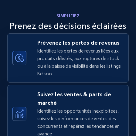
Amazon products - Collects products by
SIMPLIFIEZ
specific keywords
Prenez des décisions éclairées
Title, Seller name, Brand, Description, Initial
price, Currency, Availability, Reviews count, and
more.
Prévenez les pertes de revenus
Identifiez les pertes de revenus liées aux
35.3K+
5.7K+
Commencer
produits délistés, aux ruptures de stock
ou à la baisse de visibilité dans les listings
Kelkoo.
Amazon products - find products by using
upc numbers
Suivez les ventes & parts de
Title, Seller name, Brand, Description, Initial
marché
price, Currency, Availability, Reviews count, and
Identifiez les opportunités inexploitées,
more.
suivez les performances de ventes des
concurrents et repérez les tendances en
35.3K+
5.7K+
Commencer
avance