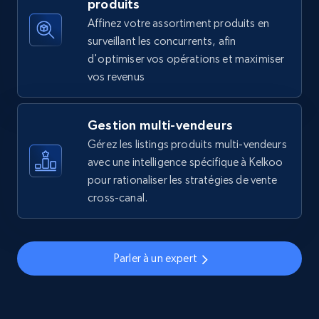
produits
Affinez votre assortiment produits en
surveillant les concurrents, afin
d'optimiser vos opérations et maximiser
Walmart - products - Find new products by
vos revenus
using specific category URL
URL, Final price, Sku, Currency, Gtin,
Specifications, Image urls, Top reviews, and
Gestion multi-vendeurs
more.
Gérez les listings produits multi-vendeurs
avec une intelligence spécifique à Kelkoo
5.6K+
875+
Commencer
pour rationaliser les stratégies de vente
cross-canal.
Walmart - products - Collects products by
Parler à un expert
specific keywords
URL, Final price, Sku, Currency, Gtin,
Specifications, Image urls, Top reviews, and
more.