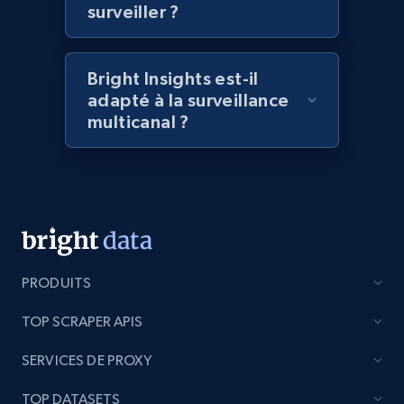
surveiller ?
2.1K+
375+
Commencer
Bright Insights est-il
adapté à la surveillance
multicanal ?
Amazon products global dataset - Collect
Amazon products by seller URL
Title, Seller name, Brand, Description, Initial
price, Currency, Availability, Reviews count, and
more.
2.1K+
375+
Commencer
PRODUITS
TOP SCRAPER APIS
SERVICES DE PROXY
Amazon products global dataset - Collect
products from Brands URLs
TOP DATASETS