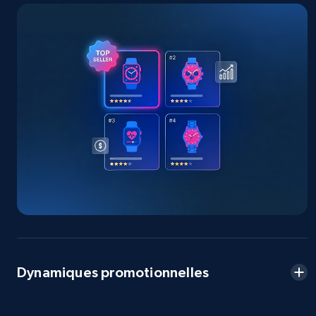
2.5K+
378+
Commencer
eBay
URL, Product id, Title, Seller name, Seller rating,
Seller reviews, Breadcrumbs, Root category, and
more.
2.5K+
359+
Commencer
eBay - Gather data on products using
specified keywords
Dynamiques promotionnelles
URL, Product id, Title, Seller name, Seller rating,
Seller reviews, Breadcrumbs, Root category, and
more.