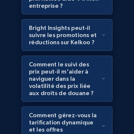
Home Depot US - Discover products by
entreprise ?
specified UPC
URL, Domain, Country code, Model number,
Sku, Product id, Product name, Manufacturer,
Bright Insights peut-il
and more.
suivre les promotions et
réductions sur Kelkoo ?
2.1K+
355+
Commencer
Comment le suivi des
prix peut-il m'aider à
Home Depot US - Discovery products by
naviguer dans la
specific category URL
volatilité des prix liée
aux droits de douane ?
URL, Domain, Country code, Model number,
Sku, Product id, Product name, Manufacturer,
and more.
Comment gérez-vous la
tarification dynamique
2.1K+
355+
Commencer
et les offres