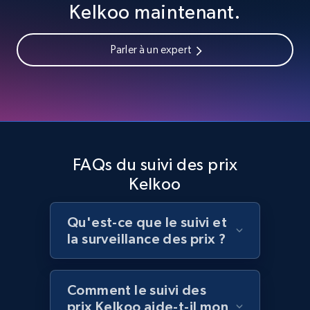
URL, Domain, Country code, Model number,
Kelkoo maintenant.
Sku, Product id, Product name, Manufacturer,
and more.
Parler à un expert
2.1K+
355+
Commencer
Home Depot US - Discover products by
specified URL
FAQs du suivi des prix
URL, Domain, Country code, Model number,
Kelkoo
Sku, Product id, Product name, Manufacturer,
and more.
Qu'est-ce que le suivi et
la surveillance des prix ?
2.1K+
355+
Commencer
Comment le suivi des
prix Kelkoo aide-t-il mon