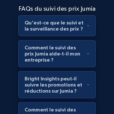
Home Depot US - Discover products by
FAQs du suivi des prix Jumia
specified UPC
URL, Domain, Country code, Model number,
Sku, Product id, Product name, Manufacturer,
Qu'est-ce que le suivi et
and more.
la surveillance des prix ?
2.1K+
353+
Commencer
Comment le suivi des
prix Jumia aide-t-il mon
entreprise ?
Home Depot US - Discovery products by
specific category URL
Bright Insights peut-il
URL, Domain, Country code, Model number,
suivre les promotions et
Sku, Product id, Product name, Manufacturer,
réductions sur Jumia ?
and more.
2.1K+
353+
Commencer
Comment le suivi des