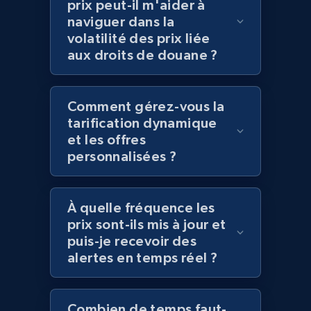
prix peut-il m'aider à
naviguer dans la
volatilité des prix liée
Amazon products global dataset
aux droits de douane ?
Title, Seller name, Brand, Description, Initial
price, Currency, Availability, Reviews count, and
more.
Comment gérez-vous la
tarification dynamique
2.1K+
375+
Commencer
et les offres
personnalisées ?
Amazon products global dataset - Collects
À quelle fréquence les
products by specific category URL
prix sont-ils mis à jour et
puis-je recevoir des
Title, Seller name, Brand, Description, Initial
price, Currency, Availability, Reviews count, and
alertes en temps réel ?
more.
Combien de temps faut-
2.1K+
375+
Commencer