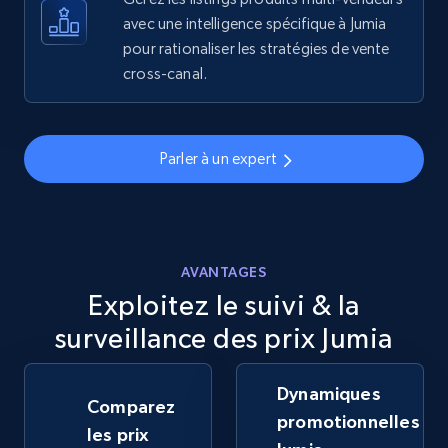
avec une intelligence spécifique à Jumia
pour rationaliser les stratégies de vente
5.6K+
875+
Commencer
cross-canal.
Walmart - products - Discover products by
Parler à un expert
using sku numbers
URL, Final price, Sku, Currency, Gtin,
Specifications, Image urls, Top reviews, and
more.
AVANTAGES
Exploitez le suivi & la
5.6K+
875+
Commencer
surveillance des prix Jumia
Dynamiques
TikTok Shop
Comparez
promotionnelles
URL, Title, Available, Description, Currency, Initial
les prix