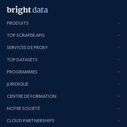
Title, Seller name, Brand, Description, Initial
price, Currency, Availability, Reviews count, and
more.
PRODUITS
2.1K+
375+
Commencer
TOP SCRAPER APIS
SERVICES DE PROXY
Etsy
TOP DATASETS
URL, Product id, Listing inventory id, Title, Rating,
PROGRAMMES
Reviews count shop, Reviews count item, Initial
price, and more.
JURIDIQUE
1.9K+
322+
Commencer
CENTRE DE FORMATION
NOTRE SOCIÉTÉ
CLOUD PARTNERSHIPS
Etsy - Collect data on products using