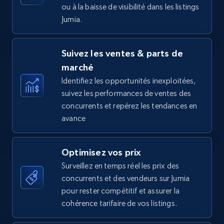
ou à la baisse de visibilité dans les listings
Jumia.
Amazon Reviews
Suivez les ventes & parts de
URL, Product name, Product rating, Product
marché
rating object, Product rating max, Rating,
Author name, Asin, and more.
Identifiez les opportunités inexploitées,
suivez les performances de ventes des
concurrents et repérez les tendances en
7.4K+
870+
Commencer
avance
Optimisez vos prix
Walmart - products
Surveillez en temps réel les prix des
URL, Final price, Sku, Currency, Gtin,
concurrents et des vendeurs sur Jumia
Specifications, Image urls, Top reviews, and
pour rester compétitif et assurer la
more.
cohérence tarifaire de vos listings.
5.6K+
875+
Commencer