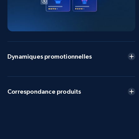
2.5K+
359+
Commencer
eBay - Collect products from shops on eBay
URL, Product id, Title, Seller name, Seller rating,
Dynamiques promotionnelles
Seller reviews, Breadcrumbs, Root category, and
more.
2.5K+
359+
Commencer
Correspondance produits
eBay - Collect records by category
URL, Product id, Title, Seller name, Seller rating,
Seller reviews, Breadcrumbs, Root category, and
more.