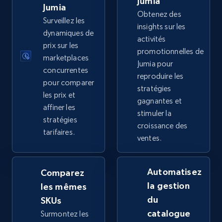
Jumia
price, Final price, Discount percent, and more.
Jumia
Obtenez des
Surveillez les
insights sur les
5.4K+
667+
Commencer
dynamiques de
activités
prix sur les
promotionnelles de
marketplaces
Jumia pour
concurrentes
reproduire les
TikTok Shop - category
pour comparer
stratégies
URL, Title, Available, Description, Currency, Initial
les prix et
gagnantes et
price, Final price, Discount percent, and more.
affiner les
stimuler la
stratégies
croissance des
5.4K+
667+
Commencer
tarifaires.
ventes.
Automatisez
Comparez
TikTok Shop - Collect TikTok shop products
la gestion
les mêmes
by keywords search
du
SKUs
URL, Title, Available, Description, Currency, Initial
catalogue
Surmontez les
price, Final price, Discount percent, and more.