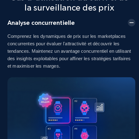
2.5K+
378+
Commencer
la surveillance des prix
Analyse concurrentielle
eBay
Comprenez les dynamiques de prix sur les marketplaces
URL, Product id, Title, Seller name, Seller rating,
concurrentes pour évaluer l'attractivité et découvrir les
Seller reviews, Breadcrumbs, Root category, and
tendances. Maintenez un avantage concurrentiel en utilisant
more.
des insights exploitables pour affiner les stratégies tarifaires
et maximiser les marges.
2.5K+
359+
Commencer
eBay - Gather data on products using
specified keywords
URL, Product id, Title, Seller name, Seller rating,
Seller reviews, Breadcrumbs, Root category, and
more.