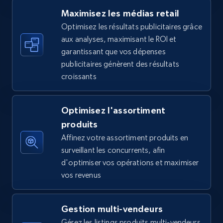
Maximisez les médias retail
Optimisez les résultats publicitaires grâce
aux analyses, maximisant le ROI et
Walmart - products - Find new products by
garantissant que vos dépenses
using specific category URL
publicitaires génèrent des résultats
URL, Final price, Sku, Currency, Gtin,
croissants
Specifications, Image urls, Top reviews, and
more.
Optimisez l'assortiment
5.6K+
875+
Commencer
produits
Affinez votre assortiment produits en
surveillant les concurrents, afin
d'optimiser vos opérations et maximiser
Walmart - products - Collects products by
vos revenus
specific keywords
URL, Final price, Sku, Currency, Gtin,
Gestion multi-vendeurs
Specifications, Image urls, Top reviews, and
more.
Gérez les listings produits multi-vendeurs