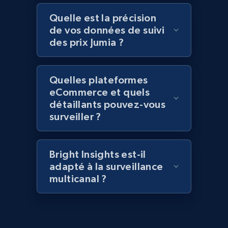
Quelle est la précision
2.1K+
375+
Commencer
de vos données de suivi
des prix Jumia ?
Amazon products global dataset - Collect
Quelles plateformes
Amazon products by seller URL
eCommerce et quels
détaillants pouvez-vous
Title, Seller name, Brand, Description, Initial
surveiller ?
price, Currency, Availability, Reviews count, and
more.
Bright Insights est-il
2.1K+
375+
Commencer
adapté à la surveillance
multicanal ?
Amazon products global dataset - Collect
products from Brands URLs