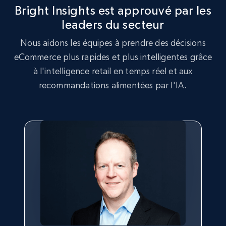
Bright Insights est approuvé par les
leaders du secteur
2.5K+
359+
Commencer
Nous aidons les équipes à prendre des décisions
eCommerce plus rapides et plus intelligentes grâce
à l'intelligence retail en temps réel et aux
Google Shopping
recommandations alimentées par l'IA.
URL, Product id, Title, Product description,
Rating, Reviews count, Images, Variations, and
more.
2.4K+
199+
Commencer
Google Shopping - collects products from
web using keywords
URL, Product id, Title, Product description,
Rating, Reviews count, Images, Variations, and