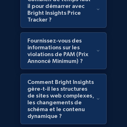
il pour démarrer avec
Bright Insights Price
Tracker ?
Amazon products global dataset -
Collecting products by keyword search
Fournissez-vous des
Title, Seller name, Brand, Description, Initial
informations sur les
price, Currency, Availability, Reviews count, and
violations de PAM (Prix
more.
Annoncé Minimum) ?
2.1K+
375+
Commencer
Comment Bright Insights
gère-t-il les structures
de sites web complexes,
Amazon products global dataset - Collects
les changements de
products by best sellers category URL
schéma et le contenu
Title, Seller name, Brand, Description, Initial
dynamique ?
price, Currency, Availability, Reviews count, and
more.