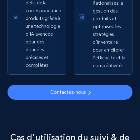
défis de la
Rationalisez la
correspondance
gestion des
5.4K+
667+
Commencer
produits grâce à
produits et
une technologie
optimisez les
d'IA avancée
stratégies
pour des
d'inventaire
TikTok Shop - discover records by shop url
données
pour améliorer
URL, Title, Available, Description, Currency, Initial
précises et
l'efficacité et la
price, Final price, Discount percent, and more.
complètes.
compétitivité.
5.4K+
667+
Commencer
Contactez-nous
Amazon sellers info
Seller id, URL, Seller name, Description, Detailed
info, Stars, Feedbacks, Return policy, and more.
Cas d'utilisation du suivi & de