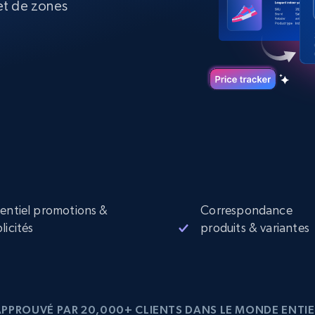
et de zones
collected
Commence à
Proxys de
à
partir de
datacenter
$0.9/IP
B
à
Proxys de ISP
nant
Plus de 700 000 proxys résidentiels
statiques entièrement conformes
e
entiel promotions &
Correspondance
licités
produits & variantes
APPROUVÉ PAR 20,000+ CLIENTS DANS LE MONDE ENTIE