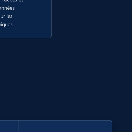
données
r les
niques.