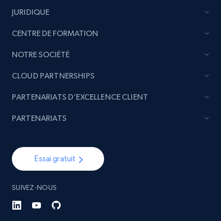
Sku, Product id, Product name, Manufacturer,
JURIDIQUE
and more.
CENTRE DE FORMATION
2.1K+
353+
Commencer
NOTRE SOCIÉTÉ
CLOUD PARTNERSHIPS
Etsy
PARTENARIATS D’EXCELLENCE CLIENT
URL, Product id, Listing inventory id, Title, Rating,
Reviews count shop, Reviews count item, Initial
PARTENARIATS
price, and more.
1.9K+
322+
Commencer
Essai gratuit
SUIVEZ-NOUS
Etsy - Collect data on products using
specified keywords