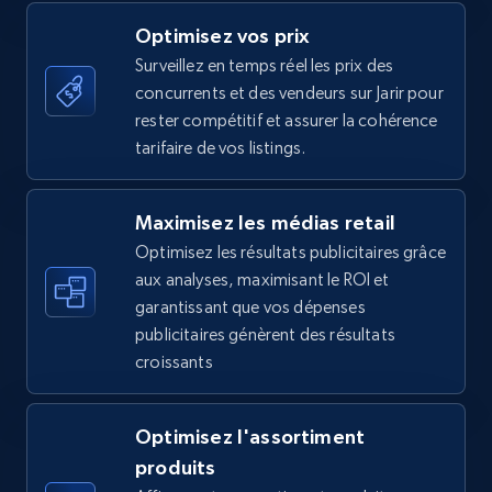
Optimisez vos prix
Amazon Reviews
Surveillez en temps réel les prix des
concurrents et des vendeurs sur Jarir pour
URL, Product name, Product rating, Product
rester compétitif et assurer la cohérence
rating object, Product rating max, Rating,
Author name, Asin, and more.
tarifaire de vos listings.
7.4K+
870+
Commencer
Maximisez les médias retail
Optimisez les résultats publicitaires grâce
aux analyses, maximisant le ROI et
garantissant que vos dépenses
Walmart - products
publicitaires génèrent des résultats
URL, Final price, Sku, Currency, Gtin,
croissants
Specifications, Image urls, Top reviews, and
more.
Optimisez l'assortiment
5.6K+
875+
Commencer
produits