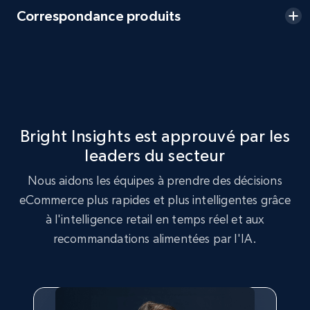
2.5K+
359+
Commencer
Correspondance produits
eBay - Collect products from shops on eBay
URL, Product id, Title, Seller name, Seller rating,
Seller reviews, Breadcrumbs, Root category, and
more.
Bright Insights est approuvé par les
leaders du secteur
2.5K+
359+
Commencer
Nous aidons les équipes à prendre des décisions
eCommerce plus rapides et plus intelligentes grâce
à l'intelligence retail en temps réel et aux
eBay - Collect records by category
recommandations alimentées par l'IA.
URL, Product id, Title, Seller name, Seller rating,
Seller reviews, Breadcrumbs, Root category, and
more.