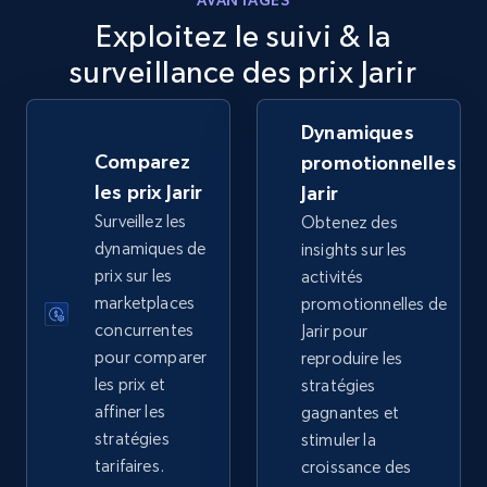
AVANTAGES
5.6K+
875+
Commencer
Exploitez le suivi & la
surveillance des prix Jarir
Walmart - products - Discover products by
Dynamiques
using sku numbers
Comparez
promotionnelles
les prix Jarir
URL, Final price, Sku, Currency, Gtin,
Jarir
Specifications, Image urls, Top reviews, and
Surveillez les
Obtenez des
more.
dynamiques de
insights sur les
prix sur les
activités
5.6K+
875+
Commencer
marketplaces
promotionnelles de
concurrentes
Jarir pour
pour comparer
reproduire les
les prix et
stratégies
TikTok Shop
affiner les
gagnantes et
URL, Title, Available, Description, Currency, Initial
stratégies
stimuler la
price, Final price, Discount percent, and more.
tarifaires.
croissance des