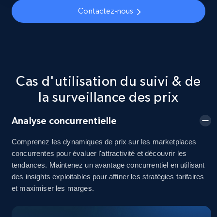
5.4K+
667+
Commencer
Contactez-nous
TikTok Shop - discover records by shop url
URL, Title, Available, Description, Currency, Initial
Cas d'utilisation du suivi & de
price, Final price, Discount percent, and more.
la surveillance des prix
5.4K+
667+
Commencer
Analyse concurrentielle
Comprenez les dynamiques de prix sur les marketplaces
concurrentes pour évaluer l'attractivité et découvrir les
Amazon sellers info
tendances. Maintenez un avantage concurrentiel en utilisant
Seller id, URL, Seller name, Description, Detailed
des insights exploitables pour affiner les stratégies tarifaires
info, Stars, Feedbacks, Return policy, and more.
et maximiser les marges.
2.5K+
378+
Commencer