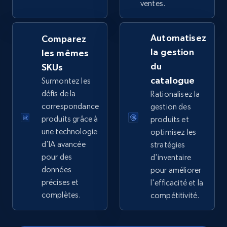
ventes.
5.4K+
667+
Commencer
Automatisez
Comparez
la gestion
les mêmes
TikTok Shop - category
du
SKUs
catalogue
Surmontez les
URL, Title, Available, Description, Currency, Initial
price, Final price, Discount percent, and more.
défis de la
Rationalisez la
correspondance
gestion des
produits grâce à
produits et
5.4K+
667+
Commencer
une technologie
optimisez les
d'IA avancée
stratégies
pour des
d'inventaire
TikTok Shop - Collect TikTok shop products
données
pour améliorer
by keywords search
précises et
l'efficacité et la
complètes.
compétitivité.
URL, Title, Available, Description, Currency, Initial
price, Final price, Discount percent, and more.