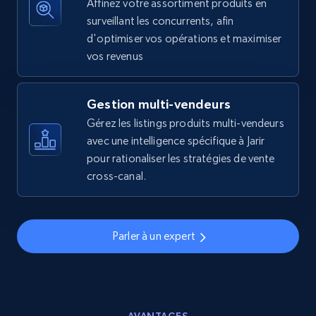
Affinez votre assortiment produits en
surveillant les concurrents, afin
d'optimiser vos opérations et maximiser
Walmart - products - Find new products by
vos revenus
using specific category URL
URL, Final price, Sku, Currency, Gtin,
Specifications, Image urls, Top reviews, and
Gestion multi-vendeurs
more.
Gérez les listings produits multi-vendeurs
avec une intelligence spécifique à Jarir
5.6K+
875+
Commencer
pour rationaliser les stratégies de vente
cross-canal.
Walmart - products - Collects products by
Parler à un expert
specific keywords
URL, Final price, Sku, Currency, Gtin,
Specifications, Image urls, Top reviews, and
more.