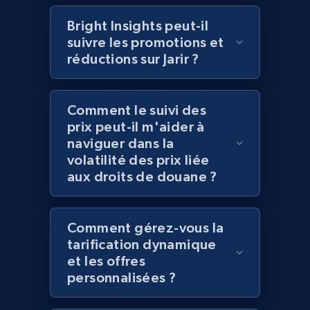
products by best sellers category URL
Bright Insights peut-il
Title, Seller name, Brand, Description, Initial
price, Currency, Availability, Reviews count, and
suivre les promotions et
more.
réductions sur Jarir ?
2.1K+
375+
Commencer
Comment le suivi des
prix peut-il m'aider à
naviguer dans la
volatilité des prix liée
Amazon products global dataset - Collect
aux droits de douane ?
Amazon products by seller URL
Title, Seller name, Brand, Description, Initial
price, Currency, Availability, Reviews count, and
Comment gérez-vous la
more.
tarification dynamique
et les offres
2.1K+
375+
Commencer
personnalisées ?