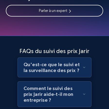
price, Currency, Availability, Reviews count, and
more.
Parler à un expert
2.1K+
375+
Commencer
Amazon products global dataset -
Collecting products by keyword search
FAQs du suivi des prix Jarir
Title, Seller name, Brand, Description, Initial
price, Currency, Availability, Reviews count, and
Qu'est-ce que le suivi et
more.
la surveillance des prix ?
2.1K+
375+
Commencer
Comment le suivi des
prix Jarir aide-t-il mon
entreprise ?
Amazon products global dataset - Collects