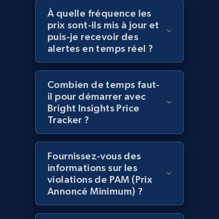
À quelle fréquence les
Amazon products global dataset - Collect
prix sont-ils mis à jour et
products from Brands URLs
puis-je recevoir des
Title, Seller name, Brand, Description, Initial
alertes en temps réel ?
price, Currency, Availability, Reviews count, and
more.
Combien de temps faut-
2.1K+
375+
Commencer
il pour démarrer avec
Bright Insights Price
Tracker ?
Home Depot US
Fournissez-vous des
URL, Domain, Country code, Model number,
Sku, Product id, Product name, Manufacturer,
informations sur les
and more.
violations de PAM (Prix
Annoncé Minimum) ?
2.1K+
353+
Commencer