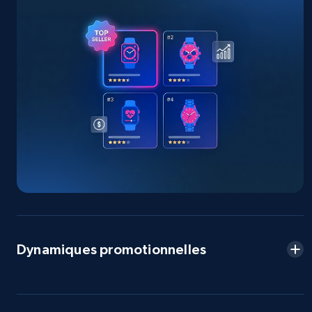
eBay
URL, Product id, Title, Seller name, Seller rating,
Seller reviews, Breadcrumbs, Root category, and
more.
2.5K+
359+
Commencer
eBay - Gather data on products using
specified keywords
Dynamiques promotionnelles
URL, Product id, Title, Seller name, Seller rating,
Seller reviews, Breadcrumbs, Root category, and
more.