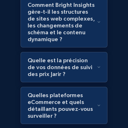
Comment Bright Insights
gère-t-il les structures
de sites web complexes,
Home Depot US - Gather data on products
les changements de
using specified keywords
schéma et le contenu
URL, Domain, Country code, Model number,
dynamique ?
Sku, Product id, Product name, Manufacturer,
and more.
Quelle est la précision
2.1K+
353+
Commencer
de vos données de suivi
des prix Jarir ?
Home Depot US - Discover products by
Quelles plateformes
specified URL
eCommerce et quels
URL, Domain, Country code, Model number,
détaillants pouvez-vous
Sku, Product id, Product name, Manufacturer,
surveiller ?
and more.