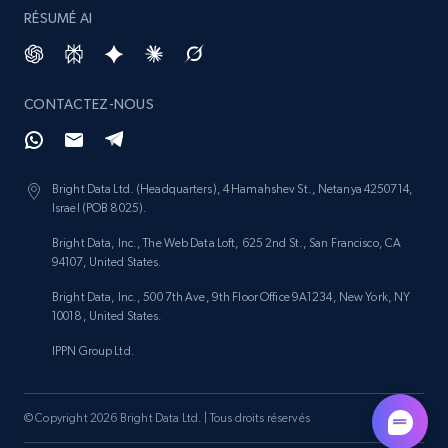
URL, Product id, Listing inventory id, Title, Rating,
RÉSUMÉ AI
Reviews count shop, Reviews count item, Initial
price, and more.
CONTACTEZ-NOUS
1.9K+
322+
Commencer
Bright Data Ltd. (Headquarters), 4 Hamahshev St., Netanya 4250714,
Etsy - Collects data from shop's URL
Israel (POB 8025).
URL, Product id, Listing inventory id, Title, Rating,
Bright Data, Inc., The Web Data Loft, 625 2nd St., San Francisco, CA
Reviews count shop, Reviews count item, Initial
94107, United States.
price, and more.
Bright Data, Inc., 500 7th Ave, 9th Floor Office 9A1234, New York, NY
10018, United States.
1.9K+
322+
Commencer
IPPN Group Ltd.
© Copyright 2026 Bright Data Ltd. | Tous droits réservés
Amazon products search