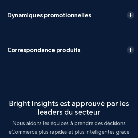
URL, Product id, Title, Seller name, Seller rating,
Seller reviews, Breadcrumbs, Root category, and
Dynamiques promotionnelles
more.
2.5K+
359+
Commencer
Correspondance produits
eBay - Collect products from shops on eBay
URL, Product id, Title, Seller name, Seller rating,
Seller reviews, Breadcrumbs, Root category, and
more.
Bright Insights est approuvé par les
2.5K+
359+
Commencer
leaders du secteur
Nous aidons les équipes à prendre des décisions
eCommerce plus rapides et plus intelligentes grâce
eBay - Collect records by category