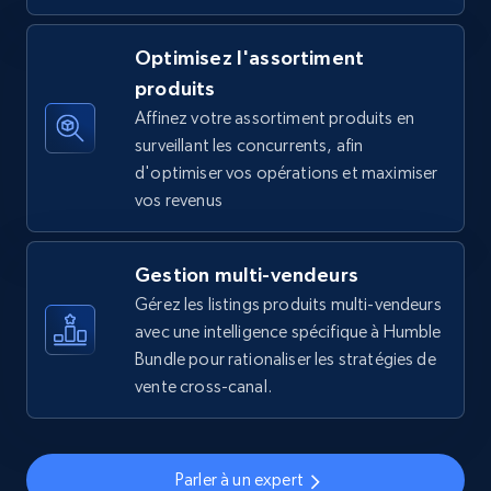
more.
Optimisez l'assortiment
5.6K+
875+
Commencer
produits
Affinez votre assortiment produits en
surveillant les concurrents, afin
d'optimiser vos opérations et maximiser
Walmart - products - Find new products by
vos revenus
using specific category URL
URL, Final price, Sku, Currency, Gtin,
Specifications, Image urls, Top reviews, and
Gestion multi-vendeurs
more.
Gérez les listings produits multi-vendeurs
avec une intelligence spécifique à Humble
5.6K+
875+
Commencer
Bundle pour rationaliser les stratégies de
vente cross-canal.
Walmart - products - Collects products by
Parler à un expert
specific keywords