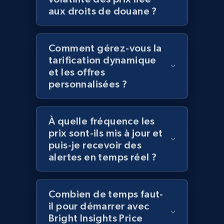
aux droits de douane ?
2.1K+
355+
Commencer
Comment gérez-vous la
tarification dynamique
Amazon products global dataset
et les offres
personnalisées ?
Title, Seller name, Brand, Description, Initial
price, Currency, Availability, Reviews count, and
more.
À quelle fréquence les
prix sont-ils mis à jour et
2.1K+
375+
Commencer
puis-je recevoir des
alertes en temps réel ?
Amazon products global dataset - Collects
Combien de temps faut-
products by specific category URL
il pour démarrer avec
Title, Seller name, Brand, Description, Initial
Bright Insights Price
price, Currency, Availability, Reviews count, and