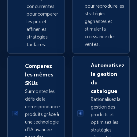
pour reproduire les
concurrentes
TikTok Shop
stratégies
pour comparer
URL, Title, Available, Description, Currency, Initial
gagnantes et
les prix et
price, Final price, Discount percent, and more.
stimuler la
affiner les
croissance des
stratégies
5.4K+
668+
Commencer
ventes.
tarifaires.
Automatisez
Comparez
TikTok Shop - category
la gestion
les mêmes
URL, Title, Available, Description, Currency, Initial
du
SKUs
price, Final price, Discount percent, and more.
catalogue
Surmontez les
défis de la
Rationalisez la
5.4K+
668+
Commencer
correspondance
gestion des
produits grâce à
produits et
une technologie
optimisez les
d'IA avancée
stratégies
TikTok Shop - Collect TikTok shop products