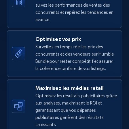
more.
suivez les performances de ventes des
concurrents et repérez les tendances en
35.3K+
5.7K+
Commencer
avance
Optimisez vos prix
Amazon Reviews
Surveillez en temps réel les prix des
concurrents et des vendeurs sur Humble
URL, Product name, Product rating, Product
Bundle pour rester compétitif et assurer
rating object, Product rating max, Rating,
Author name, Asin, and more.
la cohérence tarifaire de vos listings.
7.4K+
870+
Commencer
Maximisez les médias retail
Optimisez les résultats publicitaires grâce
aux analyses, maximisant le ROI et
garantissant que vos dépenses
Walmart - products
publicitaires génèrent des résultats
URL, Final price, Sku, Currency, Gtin,
croissants
Specifications, Image urls, Top reviews, and