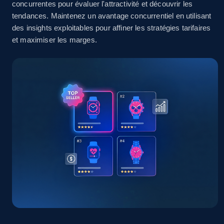
Seller id, URL, Seller name, Description, Detailed
concurrentes pour évaluer l'attractivité et découvrir les
info, Stars, Feedbacks, Return policy, and more.
tendances. Maintenez un avantage concurrentiel en utilisant
des insights exploitables pour affiner les stratégies tarifaires
et maximiser les marges.
2.5K+
378+
Commencer
eBay
URL, Product id, Title, Seller name, Seller rating,
Seller reviews, Breadcrumbs, Root category, and
more.
2.5K+
359+
Commencer
eBay - Gather data on products using
specified keywords