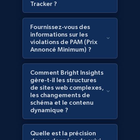
Tracker ?
more.
2.1K+
375+
Commencer
Fournissez-vous des
informations sur les
violations de PAM (Prix
Annoncé Minimum) ?
Amazon products global dataset -
Collecting products by keyword search
Title, Seller name, Brand, Description, Initial
Comment Bright Insights
price, Currency, Availability, Reviews count, and
gère-t-il les structures
more.
de sites web complexes,
les changements de
2.1K+
375+
Commencer
schéma et le contenu
dynamique ?
Amazon products global dataset - Collects
Quelle est la précision
products by best sellers category URL