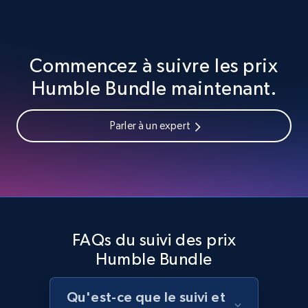
Home Depot US - Gather data on products
using specified keywords
URL, Domain, Country code, Model number,
Commencez à suivre les prix
Sku, Product id, Product name, Manufacturer,
Humble Bundle maintenant.
and more.
Parler à un expert
2.1K+
355+
Commencer
Home Depot US - Discover products by
specified URL
URL, Domain, Country code, Model number,
FAQs du suivi des prix
Sku, Product id, Product name, Manufacturer,
Humble Bundle
and more.
Qu'est-ce que le suivi et
2.1K+
355+
Commencer