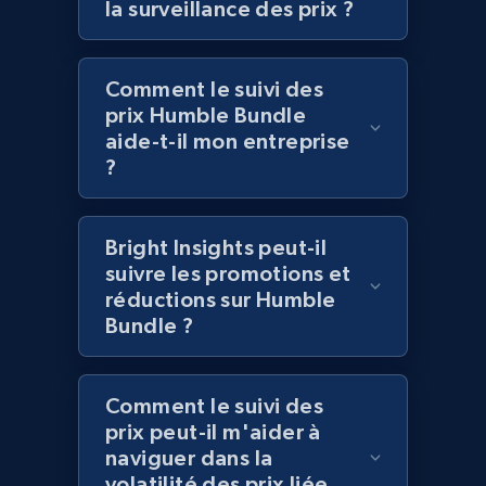
la surveillance des prix ?
Comment le suivi des
Home Depot US - Discover products by
prix Humble Bundle
specified UPC
aide-t-il mon entreprise
URL, Domain, Country code, Model number,
?
Sku, Product id, Product name, Manufacturer,
and more.
Bright Insights peut-il
2.1K+
355+
Commencer
suivre les promotions et
réductions sur Humble
Bundle ?
Home Depot US - Discovery products by
specific category URL
Comment le suivi des
URL, Domain, Country code, Model number,
prix peut-il m'aider à
Sku, Product id, Product name, Manufacturer,
naviguer dans la
and more.
volatilité des prix liée