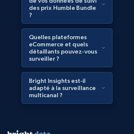
de vos données de suivi
des prix Humble Bundle
Title, Seller name, Brand, Description, Initial
?
price, Currency, Availability, Reviews count, and
more.
Quelles plateformes
2.1K+
375+
Commencer
eCommerce et quels
détaillants pouvez-vous
surveiller ?
Amazon products global dataset - Collect
Amazon products by seller URL
Bright Insights est-il
Title, Seller name, Brand, Description, Initial
adapté à la surveillance
price, Currency, Availability, Reviews count, and
multicanal ?
more.
2.1K+
375+
Commencer