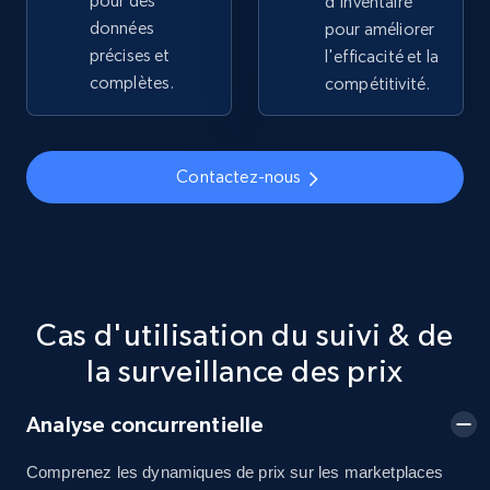
pour des
d'inventaire
by keywords search
données
pour améliorer
URL, Title, Available, Description, Currency, Initial
précises et
l'efficacité et la
price, Final price, Discount percent, and more.
complètes.
compétitivité.
5.4K+
668+
Commencer
Contactez-nous
TikTok Shop - discover records by shop url
URL, Title, Available, Description, Currency, Initial
price, Final price, Discount percent, and more.
Cas d'utilisation du suivi & de
5.4K+
668+
Commencer
la surveillance des prix
Analyse concurrentielle
Amazon sellers info
Comprenez les dynamiques de prix sur les marketplaces