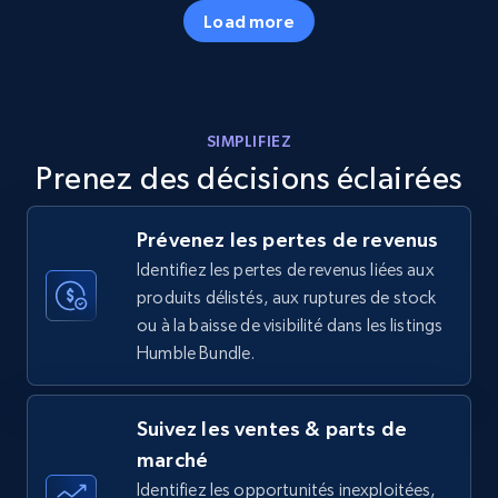
35.3K+
5.7K+
Commencer
Load more
Amazon products - Collects products by
SIMPLIFIEZ
specific keywords
Prenez des décisions éclairées
Title, Seller name, Brand, Description, Initial
price, Currency, Availability, Reviews count, and
more.
Prévenez les pertes de revenus
Identifiez les pertes de revenus liées aux
35.3K+
5.7K+
Commencer
produits délistés, aux ruptures de stock
ou à la baisse de visibilité dans les listings
Humble Bundle.
Amazon products - find products by using
upc numbers
Suivez les ventes & parts de
Title, Seller name, Brand, Description, Initial
marché
price, Currency, Availability, Reviews count, and
Identifiez les opportunités inexploitées,