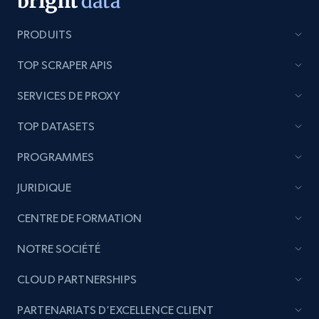
Amazon products global dataset - Collect
PRODUITS
products from Brands URLs
Title, Seller name, Brand, Description, Initial
TOP SCRAPER APIS
price, Currency, Availability, Reviews count, and
more.
SERVICES DE PROXY
TOP DATASETS
2.1K+
375+
Commencer
PROGRAMMES
JURIDIQUE
Etsy
CENTRE DE FORMATION
URL, Product id, Listing inventory id, Title, Rating,
Reviews count shop, Reviews count item, Initial
NOTRE SOCIÉTÉ
price, and more.
CLOUD PARTNERSHIPS
1.9K+
323+
Commencer
PARTENARIATS D’EXCELLENCE CLIENT