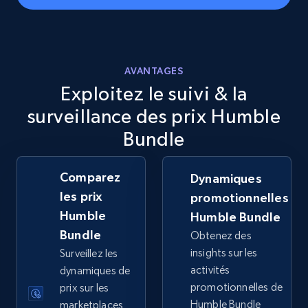
URL, Final price, Sku, Currency, Gtin,
Specifications, Image urls, Top reviews, and
more.
AVANTAGES
5.6K+
875+
Commencer
Exploitez le suivi & la
surveillance des prix Humble
Bundle
Walmart - products - Discover products by
using sku numbers
Comparez
Dynamiques
URL, Final price, Sku, Currency, Gtin,
les prix
promotionnelles
Specifications, Image urls, Top reviews, and
Humble
Humble Bundle
more.
Bundle
Obtenez des
insights sur les
Surveillez les
5.6K+
875+
Commencer
activités
dynamiques de
promotionnelles de
prix sur les
Humble Bundle
marketplaces